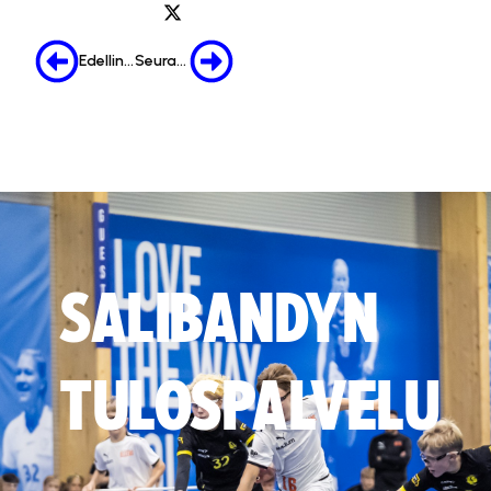
Edellinen
Seuraava
SALIBANDYN
TULOSPALVELU