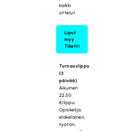
kaikki
ottelut.
Liput
myy
Tiketti
Turnauslippu
(3
päivää)
Aikuinen:
22,50
€/lippu
Opiskelija,
eläkeläinen,
työtön,