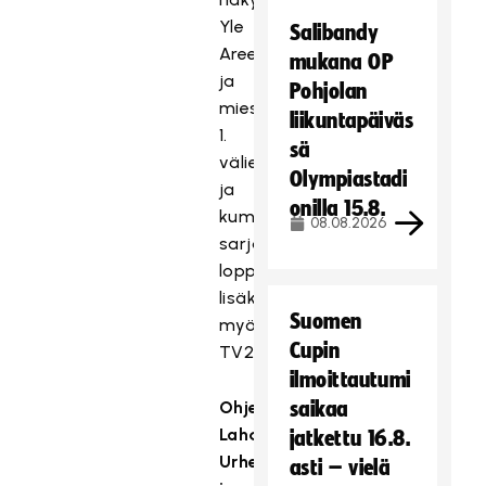
Yle
Salibandy
Areenassa
mukana OP
ja
Pohjolan
miesten
liikuntapäiväs
1.
sä
välierä
Olympiastadi
ja
onilla 15.8.
kummankin
08.08.2026
sarjan
loppuottelut
lisäksi
Suomen
myös
Cupin
TV2:ssa.
ilmoittautumi
Ohjelma
saikaa
Lahden
jatkettu 16.8.
Urheilu-
asti – vielä