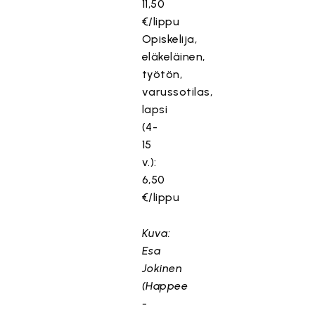
11,50
€/lippu
Opiskelija,
eläkeläinen,
työtön,
varussotilas,
lapsi
(4-
15
v.):
6,50
€/lippu
Kuva:
Esa
Jokinen
(Happee
-