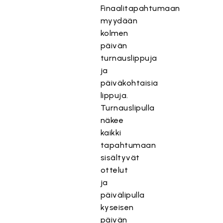
Finaalitapahtumaan
myydään
kolmen
päivän
turnauslippuja
ja
päiväkohtaisia
lippuja.
Turnauslipulla
näkee
kaikki
tapahtumaan
sisältyvät
ottelut
ja
päivälipulla
kyseisen
päivän