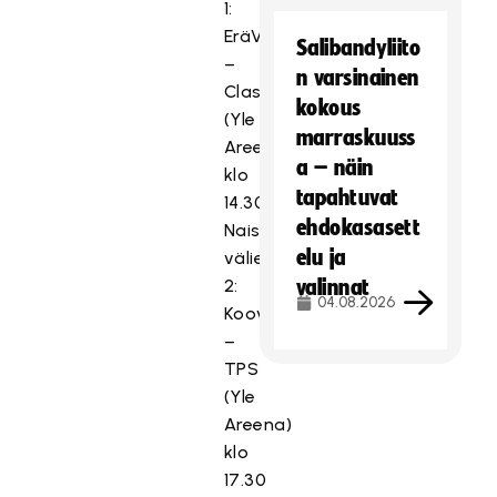
1:
EräViikingit
Salibandyliito
–
n varsinainen
Classic
kokous
(Yle
marraskuuss
Areena)
a – näin
klo
tapahtuvat
14.30
ehdokasasett
Naisten
elu ja
välierä
2:
valinnat
04.08.2026
Koovee
–
TPS
(Yle
Areena)
klo
17.30