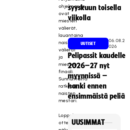
ohjelmassa
syyskuun toisella
ovat
viikolla
miesten
välierät,
lauantaina
06.08.2
naisten
UUTISET
026
välierät
Pelipassit kaudelle
ja
miesten
2026–27 nyt
finaali.
myynnissä –
Sunnuntaina
hanki ennen
ratkeaa
naisten
ensimmäistä peliä
mestari.
Loppuhuipentuman
UUSIMMAT
ottelut
näkyvät