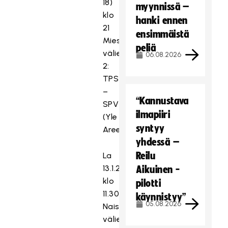
18)
myynnissä –
klo
hanki ennen
21
ensimmäistä
Miesten
peliä
välierä
06.08.2026
2:
TPS
–
“Kannustava
SPV
ilmapiiri
(Yle
syntyy
Areena)
yhdessä –
Reilu
La
13.1.2024
Aikuinen -
klo
pilotti
11.30
käynnistyy”
05.08.2026
Naisten
välierä