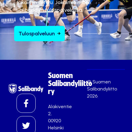
Jokainen ottelu. Jokainen maali.
Salibandyn tulospalvelussa.
Tulospalveluun
Suomen
© Suomen
Salibandyliitto
Salibandyliitto
ry
2026
Alakiventie
2,
00920
Helsinki