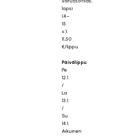
varussotilas,
lapsi
(4–
15
v.):
11,50
€/lippu
Päivälippu
Pe
12.1.
/
La
13.1.
/
Su
14.1.
Aikuinen: