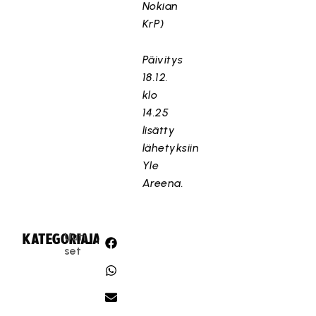
Nokian
KrP)
Päivitys
18.12.
klo
14.25
lisätty
lähetyksiin
Yle
Areena.
Uuti
KATEGORIA:
JAA:
set