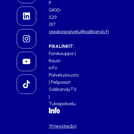
P.
0400-
529
017
asiakaspalvelu@salibandy.fi
PIKALINKIT:
Fanikauppa
|
Kausi-
info
Palvelusivusto
|
Pelipassit
SalibandyTV
|
Tulospalvelu
Info
Yhteystiedot