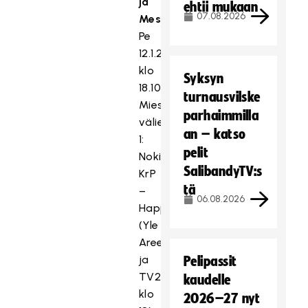
ja
ehtii mukaan
07.08.2026
Messukeskus
Pe
12.1.2024
klo
Syksyn
18.10
turnausvilske
Miesten
parhaimmilla
välierä
an – katso
1:
pelit
Nokian
SalibandyTV:s
KrP
tä
–
06.08.2026
Happee
(Yle
Areena
ja
Pelipassit
TV2
kaudelle
klo
2026–27 nyt