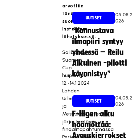
arvottiin
tänään
05.08.2
UUTISET
026
suorassa
Instagram-
“Kannustava
lähetyksessä.
ilmapiiri syntyy
yhdessä – Reilu
Salibandyn
Suomen
Aikuinen -pilotti
Cup
käynnistyy”
huipentuu
12.-14.1.2024
Lahden
04.08.2
Urheilu-
UUTISET
026
ja
F-liigan alku
Messukeskuksessa
järjestettävässä
häämöttää:
finaalitapahtumassa.
Avauskierrokset
Perjantaina