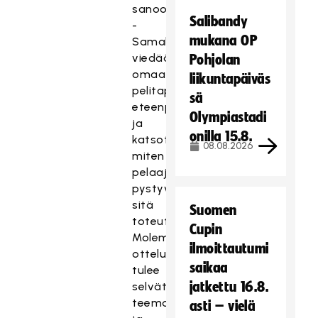
sanoo.
Salibandy
-
mukana OP
Samalla
viedään
Pohjolan
omaa
liikuntapäiväs
pelitapaamme
sä
eteenpäin
Olympiastadi
ja
onilla 15.8.
katsotaan,
08.08.2026
miten
pelaajat
pystyvät
sitä
Suomen
toteuttamaan.
Cupin
Molempiin
ilmoittautumi
otteluihin
saikaa
tulee
jatkettu 16.8.
selvät
teemat,
asti – vielä