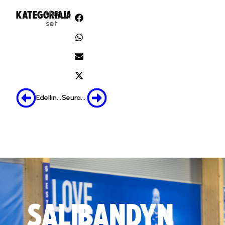
Uuti
KATEGORIA:
JAA:
set
Edellinen
Seuraava
SALIBANDYN