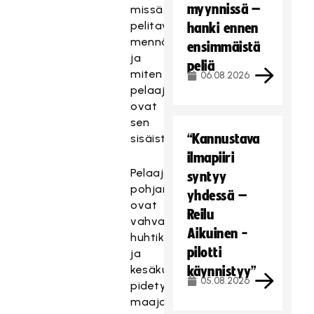
myynnissä –
missä
pelitavallisesti
hanki ennen
mennään
ensimmäistä
ja
peliä
miten
06.08.2026
pelaajat
ovat
sen
“Kannustava
sisäistäneet.
ilmapiiri
Pelaajavalintojen
syntyy
pohjana
yhdessä –
ovat
Reilu
vahvasti
Aikuinen -
huhtikuussa
pilotti
ja
kesäkuussa
käynnistyy”
05.08.2026
pidetyt
maajoukkueleirit.