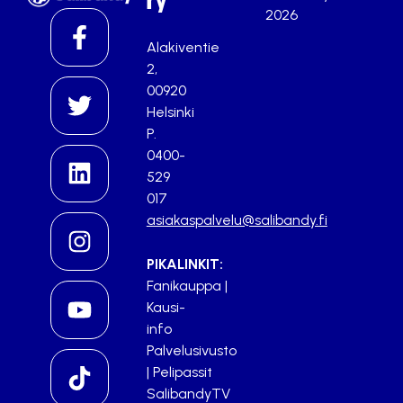
ry
2026
Alakiventie
2,
00920
Helsinki
P.
0400-
529
017
asiakaspalvelu@salibandy.fi
PIKALINKIT:
Fanikauppa
|
Kausi-
info
Palvelusivusto
|
Pelipassit
SalibandyTV