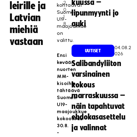
kuussa –
2
leirille ja
kohtaavat
0
lipunmyynti jo
Suomen
Latvian
1
U19-
auki
8
maajoukkue
miehiä
on
vastaan
valittu.
04.08.2
UUTISET
026
Ensi
kevään
Salibandyliiton
nuorten
varsinainen
MM-
kisoihin
kokous
tähtäävä
marraskuussa –
Suomen
U19-
näin tapahtuvat
maajoukkue
ehdokasasettelu
kokoontuu
30.8.
ja valinnat
-