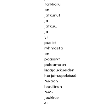
tarkkailu
on
jatkunut
ja
jatkuu,
ja
yli
puolet
ryhmästä
on
päässyt
pelaamaan
liigajoukkueiden
harjoituspeleissä.
Mikään
lopullinen
MM-
joukkue
ei