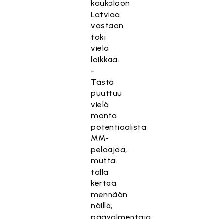
kaukaloon
Latviaa
vastaan
toki
vielä
loikkaa.
-
Tästä
puuttuu
vielä
monta
potentiaalista
MM-
pelaajaa,
mutta
tällä
kertaa
mennään
näillä,
päävalmentaja