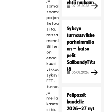
ja
ehtii mukaan
samalla
07.08.2026
saamme
paljon
tietoa
Syksyn
siitä,
missä
turnausvilske
mennään.
parhaimmilla
Sitten
an – katso
on
pelit
enää
SalibandyTV:s
kuusi
tä
viikkoa
06.08.2026
syksyn
EFT-
turnaukseen
ja
Pelipassit
meillä
kaudelle
käsitys
2026–27 nyt
siitä,