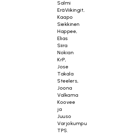
Salmi
EräViikingit,
Kaapo
Siekkinen
Happee,
Elias
Siira
Nokian
KrP,
Jose
Takala
Steelers,
Joona
Valkama
Koovee
ja
Juuso
Varjokumpu
TPS.