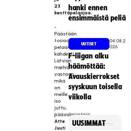
23
hanki ennen
kenttäpelaajaa.
ensimmäistä peliä
-
Päästään
tosiaan
04.08.2
UUTISET
026
pelaamaan
kahdesti
F-liigan alku
Latvian
häämöttää:
miehiä
vastaan,
Avauskierrokset
mikä
syyskuun toisella
on
meille
viikolla
iso
juttu,
päävalmentaja
Atte
UUSIMMAT
Juuti