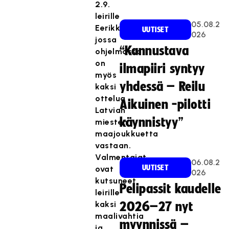
2.9.
leirille
05.08.2
Eerikkilään,
UUTISET
026
jossa
“Kannustava
ohjelmassa
on
ilmapiiri syntyy
myös
yhdessä – Reilu
kaksi
ottelua
Aikuinen -pilotti
Latvian
käynnistyy”
miesten
maajoukkuetta
vastaan.
Valmentajat
06.08.2
UUTISET
ovat
026
kutsuneet
Pelipassit kaudelle
leirille
kaksi
2026–27 nyt
maalivahtia
myynnissä –
ja