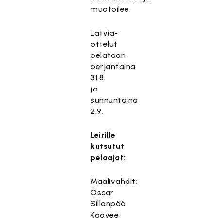
muotoilee.
Latvia-
ottelut
pelataan
perjantaina
31.8.
ja
sunnuntaina
2.9.
Leirille
kutsutut
pelaajat:
Maalivahdit:
Oscar
Sillanpää
Koovee