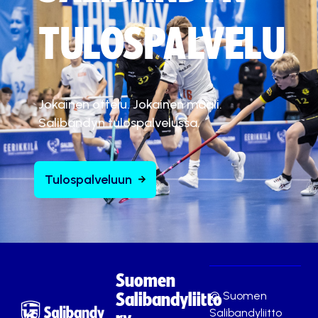
TULOSPALVELU
Jokainen ottelu. Jokainen maali.
Salibandyn tulospalvelussa.
Tulospalveluun
Suomen
© Suomen
Salibandyliitto
Salibandyliitto