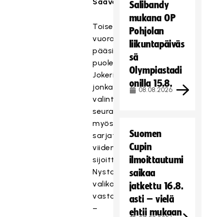
Saavalainen
avasi.
Salibandy
mukana OP
Toisena
Pohjolan
vuoroon
liikuntapäiväs
pääsi
sä
puolestaan
Olympiastadi
Jokerit,
onilla 15.8.
jonka
08.08.2026
valinta
seurasi
myös
Suomen
sarjataulukkoa:
Cupin
viidenneksi
ilmoittautumi
sijoittunut
Nystars
saikaa
valikoitui
jatkettu 16.8.
vastaan
asti – vielä
–
ehtii mukaan