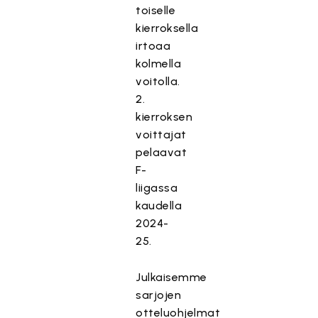
toiselle
kierroksella
irtoaa
kolmella
voitolla.
2.
kierroksen
voittajat
pelaavat
F-
liigassa
kaudella
2024-
25.
Julkaisemme
sarjojen
otteluohjelmat