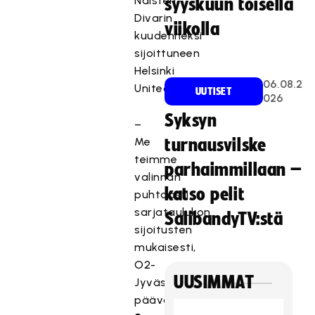
Naisten
syyskuun toisella
Divarin
viikolla
kuudenneksi
sijoittuneen
Helsinki
06.08.2
Unitedin.
UUTISET
026
Syksyn
–
Me
turnausvilske
teimme
parhaimmillaan –
valinnan
katso pelit
puhtaasti
sarjataulukon
SalibandyTV:stä
sijoitusten
mukaisesti,
O2-
UUSIMMAT
Jyväskylän
päävalmentaja
Jaakko