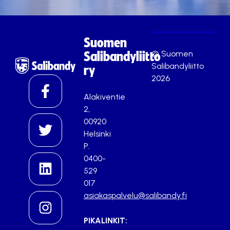
Suomen
© Suomen
Salibandyliitto
Salibandyliitto
ry
2026
Alakiventie
2,
00920
Helsinki
P.
0400-
529
017
asiakaspalvelu@salibandy.fi
PIKALINKIT: