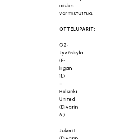
niiden
varmistuttua.
OTTELUPARIT:
O2-
Jyväskylä
(F-
liigan
11.)
–
Helsinki
United
(Divarin
6.)
Jokerit
(Divarin