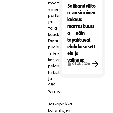
myötä
Salibandyliito
viimeiseksi
n varsinainen
pariksi
kokous
jäi
marraskuuss
tällä
a – näin
kaudella
tapahtuvat
Divarin
ehdokasasett
puolella
elu ja
trillereitä
keskenään
valinnat
04.08.2026
pelanneet
Pirkat
ja
SBS
Wirmo.
Jatkopaikka
karsintojen