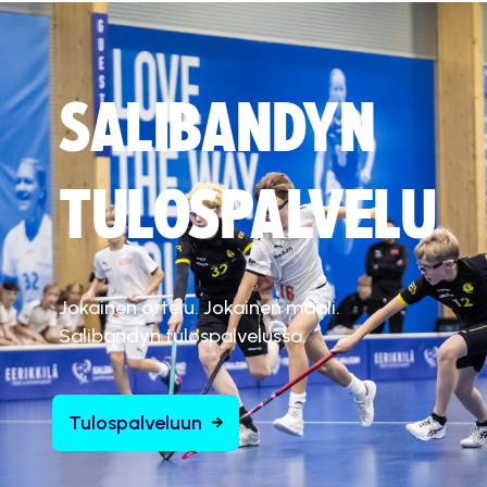
SALIBANDYN
TULOSPALVELU
Jokainen ottelu. Jokainen maali.
Salibandyn tulospalvelussa.
Tulospalveluun