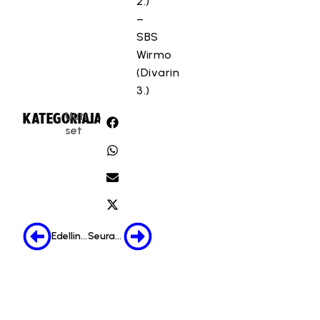
2.)
–
SBS
Wirmo
(Divarin
3.)
Uuti
KATEGORIA:
JAA:
set
Edellinen
Seuraava