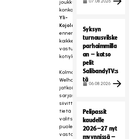
07.08.2026
joukkueen
konkari
Anna
Yli-
Kojola
hehkutti
Syksyn
ennen
turnausvilske
kaikkea
parhaimmilla
vastustajan
an – katso
kotiyleisöä.
pelit
SalibandyTV:s
Kolmantena
tä
Welhot
06.08.2026
jatkoi
sarjasijoitusten
siivittämää
tietä
Pelipassit
valitsi
kaudelle
puolestaan
2026–27 nyt
vastaansa
myynnissä –