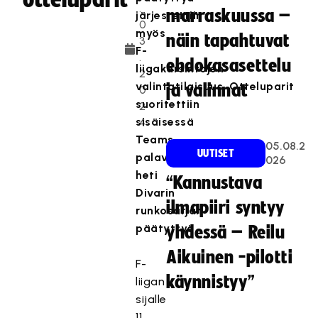
.
marraskuussa –
järjestettiin
0
myös
näin tapahtuvat
3
F-
.
ehdokasasettelu
liigakarsintojen
2
valintatilaisuus.
Otteluparit
ja valinnat
0
suoritettiin
2
sisäisessä
4
Teams-
05.08.2
UUTISET
palaverissä
026
heti
“Kannustava
Divarin
ilmapiiri syntyy
runkosarjan
päätyttyä.
yhdessä – Reilu
Aikuinen -pilotti
F-
käynnistyy”
liigan
sijalle
11