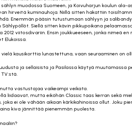
uli sählyn muodossa Suomeen, ja Koivuharjun koulun ala-ast
an hirveitä kuminauhoja. Niillä sitten hakattiin toisiltamm
si tehdä. Enemmän pääsin tutustumaan sählyyn ja salibandy
n Sählypöllöt. Siellä sitten kävin pikkupoikana pelaamas
sta 2012 viitosdivariin. Ensin joukkueeseen, jonka nimeä en
t Elukoissa.
e vielä kausikorttia lunastettuna, vaan seuraaminen on oll
iruudusta ja sellaisista ja Pasilassa käytyä muutamassa p
 TV:stä.
, mutta vastustajaa vaikeampi veikata.
iellä liidaavat, mutta eiköhän Classic taas kerran sekä mie
joka ei ole vähään aikaan kärkikahinoissa ollut. Joku pieni 
aina kiva jännittää pienemmän puolesta.
naaliin?