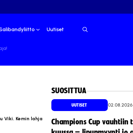
Salibandyliitto
Uutiset
aja!
SUOSITTUA
02.08.2026
UUTISET
 Viki. Kemin lahja
Champions Cup vauhtiin 
kuussa – lipunmyynti jo 