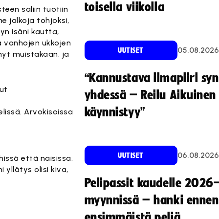
toisella viikolla
een saliin tuotiin
e jalkoja tohjoksi,
yn isäni kautta,
sa vanhojen ukkojen
05.08.2026
UUTISET
 nyt muistakaan, ja
“Kannustava ilmapiiri sy
ut
yhdessä – Reilu Aikuinen 
käynnistyy”
elissä. Arvokisoissa
06.08.2026
UUTISET
hissä että naisissa.
yllätys olisi kiva,
Pelipassit kaudelle 2026
myynnissä – hanki ennen
ensimmäistä peliä