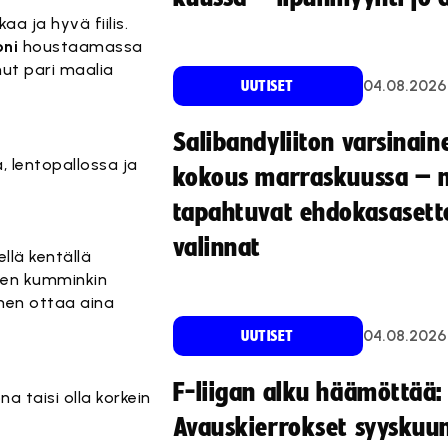
aa ja hyvä fiilis.
oni
houstaamassa
ut pari maalia
04.08.2026
UUTISET
Salibandyliiton varsinain
a, lentopallossa ja
kokous marraskuussa – 
tapahtuvat ehdokasasette
valinnat
llä kentällä
äsen kumminkin
inen ottaa aina
04.08.2026
UUTISET
F-liigan alku häämöttää:
a taisi olla korkein
Avauskierrokset syyskuu