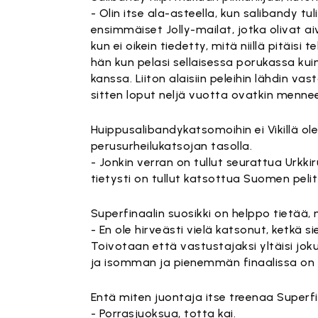
- Olin itse ala-asteella, kun salibandy t
ensimmäiset Jolly-mailat, jotka olivat aiv
kun ei oikein tiedetty, mitä niillä pitäi
hän kun pelasi sellaisessa porukassa kui
kanssa. Liiton alaisiin peleihin lähdin va
sitten loput neljä vuotta ovatkin mennee
Huippusalibandykatsomoihin ei Vikillä ol
perusurheilukatsojan tasolla.
- Jonkin verran on tullut seurattua Urkk
tietysti on tullut katsottua Suomen pelit
Superfinaalin suosikki on helppo tietää
- En ole hirveästi vielä katsonut, ketkä s
Toivotaan että vastustajaksi yltäisi joku, 
ja isomman ja pienemmän finaalissa on 
Entä miten juontaja itse treenaa Superfi
- Porrasjuoksua, totta kai.