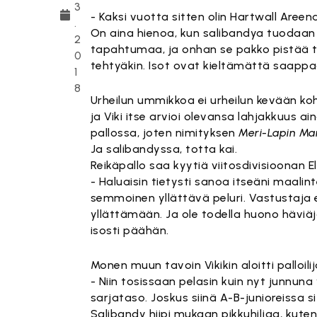
3
- Kaksi vuotta sitten olin Hartwall Areena
.
On aina hienoa, kun salibandya tuodaan pik
2
tapahtumaa, ja onhan se pakko pistää t
0
tehtyäkin. Isot ovat kieltämättä saappa
1
8
Urheilun ummikkoa ei urheilun kevään ko
ja Viki itse arvioi olevansa lahjakkuus ai
pallossa, joten nimityksen
Meri-Lapin Ma
Ja salibandyssa, totta kai.
Reikäpallo saa kyytiä viitosdivisioonan E
- Haluaisin tietysti sanoa itseäni maalin
semmoinen yllättävä peluri. Vastustaja 
yllättämään. Ja ole todella huono häviäjä
isosti päähän.
Monen muun tavoin Vikikin aloitti palloili
- Niin tosissaan pelasin kuin nyt junnuna
sarjataso. Joskus siinä A-B-junioreissa si
Salibandy hiipi mukaan pikkuhiljaa, kuten