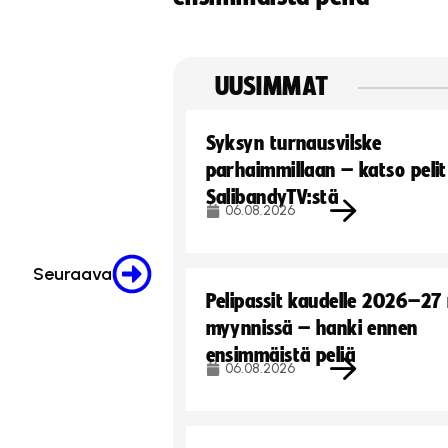
UUSIMMAT
Syksyn turnausvilske
parhaimmillaan – katso pelit
SalibandyTV:stä
06.08.2026
Seuraava
Pelipassit kaudelle 2026–27
myynnissä – hanki ennen
ensimmäistä peliä
06.08.2026