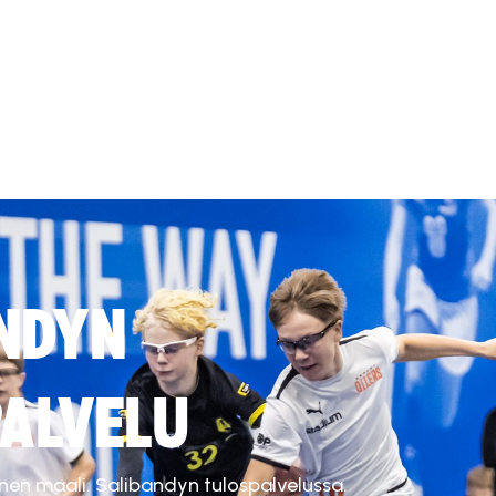
NDYN
ALVELU
inen maali. Salibandyn tulospalvelussa.