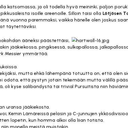
lla katsomassa, ja oli todella hyvä meininki, paljon porukk
kusaleista isoille areenoille. Silloin taisi olla
Lötjösen T
änä vuonna paremmaksi, vaikka hänelle olen joskus saan
at täytettäviksi.
hokohdan ääneksi päästettäisi,
nakin jääkiekossa, pingiksessä, sulkapallossa, jalkapalloss
rk Messier
ymmärtää.
lukoissa.
tekijäksi, mutta ehkä lähempänä totuutta on, että olen sie
ei odota, että pystyn jotain tekemään mutta välillä pä
, oli kyse salibandysta tai trivial Pursuitista niin häviäm
jan uransa jääkiekosta.
 voi, Kemin Lämäreissä pelasin ja C-junnujen ykkösdivisioon
tten lopetin, kun homma alkoi olla liian totista.
 niin monella meistä muistakin.