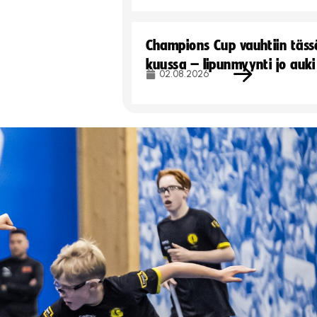
Champions Cup vauhtiin täss
kuussa – lipunmyynti jo auki
02.08.2026