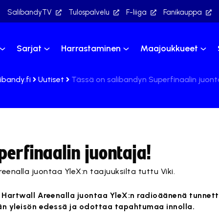
SalibandyTV
Tulospalvelu
F-liiga
Fanikauppa
Sarjat
Harrastaminen
Maajoukkueet
ibandy.fi
Uutiset
Tässä on salibandyn Superfinaalin juont
erfinaalin juontaja!
eenalla juontaa YleX:n taajuuksilta tuttu Viki.
n Hartwall Areenalla juontaa YleX:n radioäänenä tunnettu
vän yleisön edessä ja odottaa tapahtumaa innolla.