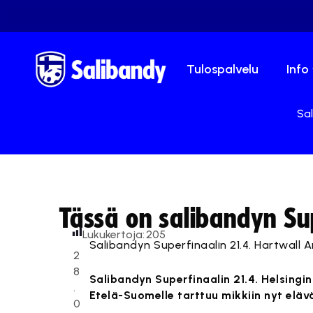
Tulospalvelu
Info
Sal
Tässä on salibandyn Sup
Lukukertoja:
205
Salibandyn Superfinaalin 21.4. Hartwall Ar
2
8
Salibandyn Superfinaalin 21.4. Helsingi
.
Etelä-Suomelle tarttuu mikkiin nyt elä
0