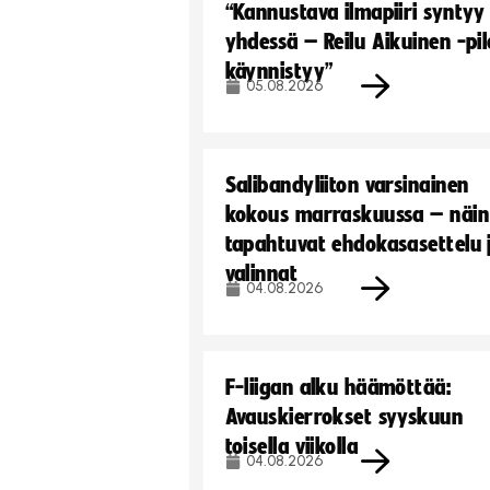
“Kannustava ilmapiiri syntyy
yhdessä – Reilu Aikuinen -pil
käynnistyy”
05.08.2026
Salibandyliiton varsinainen
kokous marraskuussa – näin
tapahtuvat ehdokasasettelu 
valinnat
04.08.2026
F-liigan alku häämöttää:
Avauskierrokset syyskuun
toisella viikolla
04.08.2026