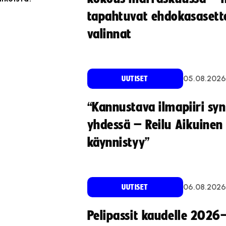
tapahtuvat ehdokasasette
valinnat
05.08.2026
UUTISET
“Kannustava ilmapiiri sy
yhdessä – Reilu Aikuinen 
käynnistyy”
06.08.2026
UUTISET
Pelipassit kaudelle 2026