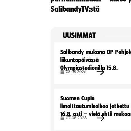
SalibandyTV:stä
UUSIMMAT
Salibandy mukana OP Pohjol
liikuntapäivässä
Olympiastadionilla 15.8.
08.08.2026
Suomen Cupin
ilmoittautumisaikaa jatkettu
16.8. asti – vielä ehtii muka
07.08.2026