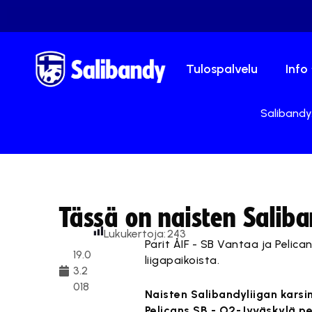
Tulospalvelu
Info
Salibandy.
Tässä on naisten Saliba
Lukukertoja:
243
Parit ÅIF - SB Vantaa ja Pelic
19.0
liigapaikoista.
3.2
018
Naisten Salibandyliigan karsi
Pelicans SB - O2-Jyväskylä pe