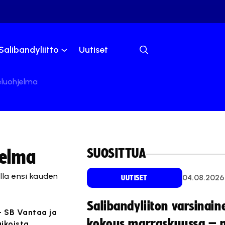
Salibandyliitto
Uutiset
eluohjelma
SUOSITTUA
jelma
lla ensi kauden
04.08.2026
UUTISET
Salibandyliiton varsinain
- SB Vantaa ja
kokous marraskuussa – 
ikoista.