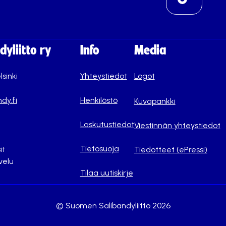
yliitto ry
Info
Media
lsinki
Yhteystiedot
Logot
dy.fi
Henkilöstö
Kuvapankki
Laskutustiedot
Viestinnän yhteystiedot
Tietosuoja
it
Tiedotteet (ePressi)
velu
Tilaa uutiskirje
© Suomen Salibandyliitto 2026