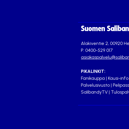
Suomen Saliband
Alakiventie 2, 00920 He
P. 0400-529 017
asiakaspalvelu@saliban
PIKALINKIT:
Fanikauppa
|
Kausi-info
Palvelusivusto
|
Pelipass
SalibandyTV
|
Tulospal