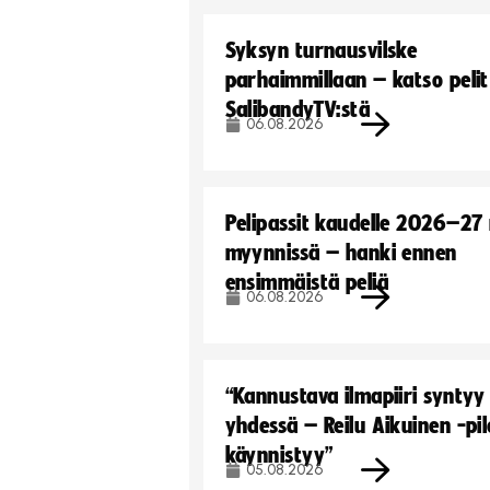
Syksyn turnausvilske
parhaimmillaan – katso pelit
SalibandyTV:stä
06.08.2026
Pelipassit kaudelle 2026–27
myynnissä – hanki ennen
ensimmäistä peliä
06.08.2026
“Kannustava ilmapiiri syntyy
yhdessä – Reilu Aikuinen -pil
käynnistyy”
05.08.2026