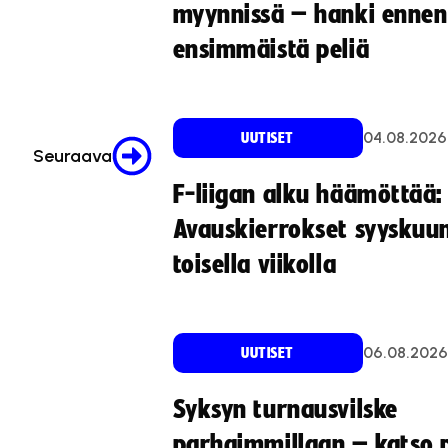
myynnissä – hanki ennen
ensimmäistä peliä
04.08.2026
UUTISET
Seuraava
F-liigan alku häämöttää:
Avauskierrokset syyskuu
toisella viikolla
06.08.2026
UUTISET
Syksyn turnausvilske
parhaimmillaan – katso p