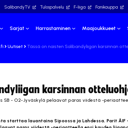
SalibandyTV
Tulospalvelu
F-liiga
Fanikauppa
Sarjat
Harrastaminen
Maajoukkueet
fi
Uutiset
Tässä on naisten Salibandyliigan karsinnan ott
ndyliigan karsinnan otteluoh
ans SB - O2-Jyväskylä pelaavat paras viidestä -periaattee
nta starttaa lauantaina Sipoossa ja Lahdessa. Parit ÅIF 
laavat paras viidestä -periaatteella ensi kauden liigapa