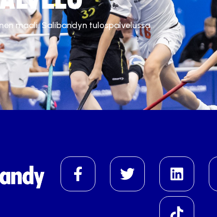
inen maali. Salibandyn tulospalvelussa.