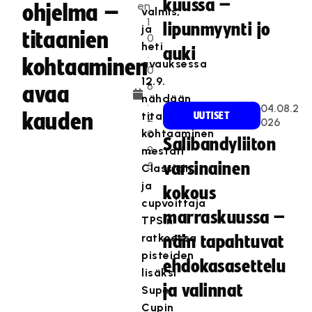
kuussa –
en
ohjelma –
valmis,
1
lipunmyynti jo
ja
titaanien
0
heti
auki
.
kohtaaminen
avauksessa
0
12.9.
6
avaa
nähdään
.
04.08.2
kauden
titaanien
UUTISET
2
026
kohtaaminen
0
Salibandyliiton
2
mestari
5
varsinainen
Classicin
ja
kokous
cupvoittaja
marraskuussa –
TPS:n
ratkoessa
näin tapahtuvat
pisteiden
ehdokasasettelu
lisäksi
ja valinnat
Super
Cupin