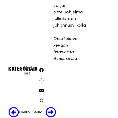
sarjan
otteluohjelma
julkaistaan
juhannusviikolla.
Otsikkokuva
kevään
finaaleista:
Ainesmedia
Uuti
KATEGORIA:
JAA:
set
Edellinen
Seuraava