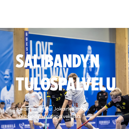
SALIBANDYN
TULOSPALVELU
Jokainen ottelu. Jokainen maali.
Salibandyn tulospalvelussa.