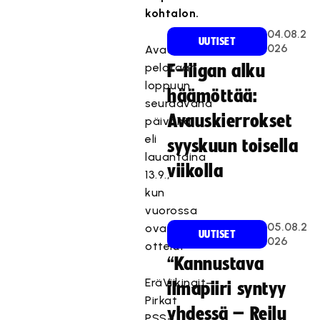
kohtalon.
04.08.2
UUTISET
026
Avauskierros
pelataan
F-liigan alku
loppuun
häämöttää:
seuraavana
Avauskierrokset
päivänä
eli
syyskuun toisella
lauantaina
viikolla
13.9.,
kun
vuorossa
05.08.2
ovat
UUTISET
026
ottelut
“Kannustava
EräViikingit–
ilmapiiri syntyy
Pirkat
yhdessä – Reilu
PSS–