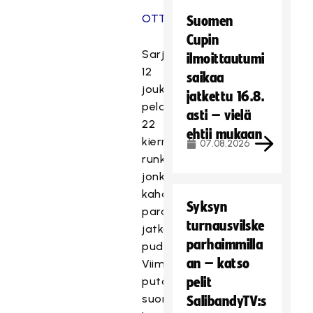
OTTELUOHJELMAAN
Suomen
Cupin
Sarjan
ilmoittautumi
12
saikaa
joukkuetta
jatkettu 16.8.
pelaavat
asti – vielä
22
ehtii mukaan
kierroksen
07.08.2026
runkosarjan,
jonka
kahdeksan
Syksyn
parasta
turnausvilske
jatkaa
parhaimmilla
pudotuspeleihin.
an – katso
Viimeinen
putoaa
pelit
suoraan
SalibandyTV:s