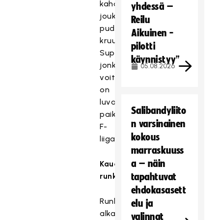
kahdeksan
yhdessä –
joukkueen
Reilu
pudotuspelit
Aikuinen -
kruunaava
pilotti
Superfinaali,
käynnistyy”
jonka
05.08.2026
voittajalle
on
luvassa
Salibandyliito
paikka
n varsinainen
F-
kokous
liigassa.
marraskuuss
a – näin
Kauden
runkopäivät
tapahtuvat
ehdokasasett
Runkosarja
elu ja
alkaa
valinnat