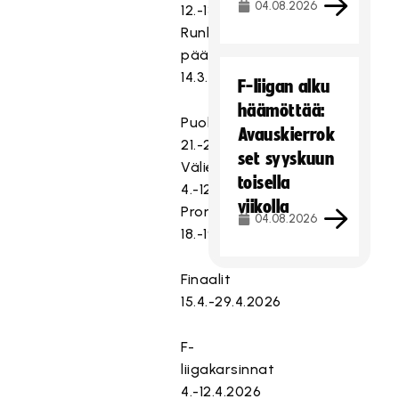
04.08.2026
12.-13.9.2025
Runkosarja
päättyy
14.3.2026
F-liigan alku
häämöttää:
Puolivälierät
Avauskierrok
21.-29.3.2026
set syyskuun
Välierät
toisella
4.-12.4.2026
viikolla
Pronssiottelu
04.08.2026
18.-19.4.2026
Finaalit
15.4.-29.4.2026
F-
liigakarsinnat
4.-12.4.2026