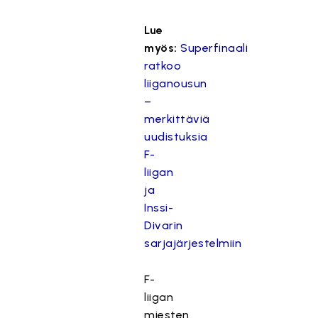
Lue
myös:
Superfinaali
ratkoo
liiganousun
–
merkittäviä
uudistuksia
F-
liigan
ja
Inssi-
Divarin
sarjajärjestelmiin
F-
liigan
miesten