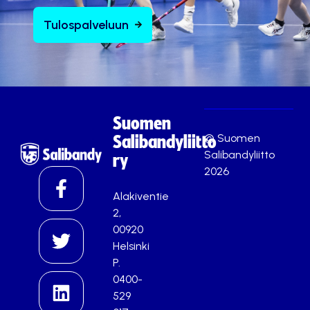
Tulospalveluun
Suomen
© Suomen
Salibandyliitto
Salibandyliitto
ry
2026
Alakiventie
2,
00920
Helsinki
P.
0400-
529