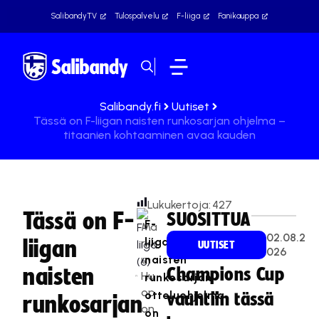
SalibandyTV
Tulospalvelu
F-liiga
Fanikauppa
Salibandy.fi
Uutiset
Tässä on F-liigan naisten runkosarjan ohjelma –
titaanien kohtaaminen avaa kauden
Lukukertoja:
427
Tässä on F-
SUOSITTUA
F-
Ma
02.08.2
liigan
liigan
rkk
UUTISET
026
u
naisten
naisten
Champions Cup
Hu
runkosarjan
op
otteluohjelma
vauhtiin tässä
runkosarjan
on
on