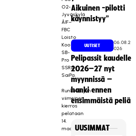
O2-
Aikuinen -pilotti
Jyväskylä
käynnistyy”
ÅIF–
FBC
Loisto
06.08.2
Koovee–
UUTISET
026
SB-
Pelipassit kaudelle
Pro
SSRA–
2026–27 nyt
SaiPa.
myynnissä –
hanki ennen
Runkosarjan
viimeinen
ensimmäistä peliä
kierros
pelataan
14.
UUSIMMAT
maaliskuuta.