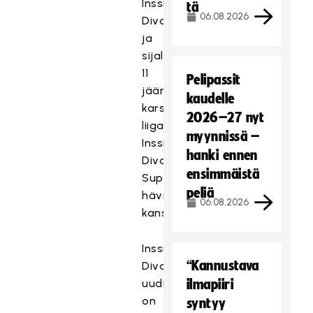
Inssi-
tä
06.08.2026
Divariin,
ja
sijalle
11
Pelipassit
jäänyt
kaudelle
karsii
2026–27 nyt
liigapaikasta
myynnissä –
Inssi-
hanki ennen
Divarin
ensimmäistä
Superfinaalin
peliä
häviäjän
06.08.2026
kanssa.
Inssi-
“Kannustava
Divarissa
uudistuksena
ilmapiiri
on
syntyy