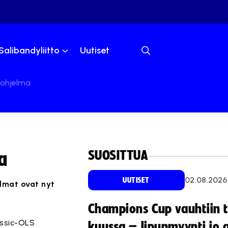
Salibandyliitto
Uutiset
luohjelma
SUOSITTUA
a
02.08.2026
UUTISET
elmat ovat nyt
Champions Cup vauhtiin 
assic-OLS
kuussa – lipunmyynti jo 