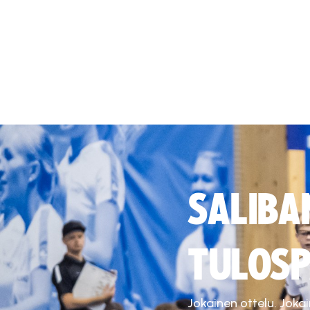
SALIBA
TULOSP
Jokainen ottelu. Joka