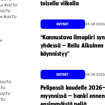
toisella viikolla
 ut
RUUTU
RUUTU
 ut
RUUTU
05.08.2026
UUTISET
“Kannustava ilmapiiri sy
ut
yhdessä – Reilu Aikuinen 
käynnistyy”
06.08.2026
UUTISET
RUUTU
Pelipassit kaudelle 2026
UTU
RUUTU
myynnissä – hanki ennen
UTU
ensimmäistä peliä