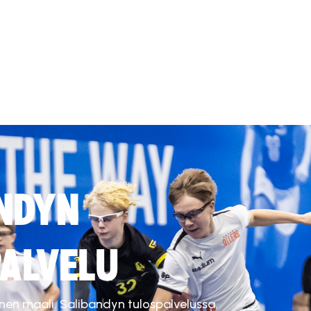
NDYN
ALVELU
inen maali. Salibandyn tulospalvelussa.