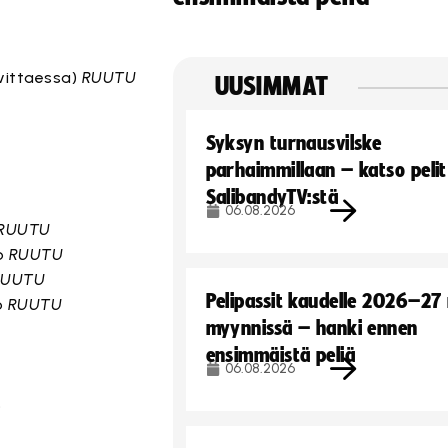
h
rvittaessa)
RUUTU
UUSIMMAT
Syksyn turnausvilske
parhaimmillaan – katso pelit
SalibandyTV:stä
06.08.2026
RUUTU
lo
RUUTU
RUUTU
Pelipassit kaudelle 2026–27
o
RUUTU
myynnissä – hanki ennen
ensimmäistä peliä
06.08.2026
o