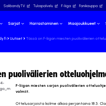
SalibandyTV
Tulospalvelu
F-liiga
Fanikauppa
Sarjat
Harrastaminen
Maajoukkueet
y.fi
Uutiset
Tässä on F-liigan miesten puolivälierien otte
en puolivälierien otteluohjelm
F-liigan miesten sarjan puolivälierien otteluohj
valmiit.
Ottelusarjoista kolme alkaa perjantaina 18.3. Cl