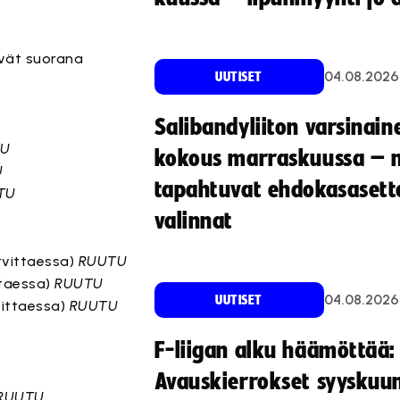
kyvät suorana
04.08.2026
UUTISET
Salibandyliiton varsinain
TU
kokous marraskuussa – 
U
tapahtuvat ehdokasasette
TU
valinnat
arvittaessa)
RUUTU
ittaessa)
RUUTU
04.08.2026
UUTISET
vittaessa)
RUUTU
F-liigan alku häämöttää:
Avauskierrokset syyskuu
RUUTU