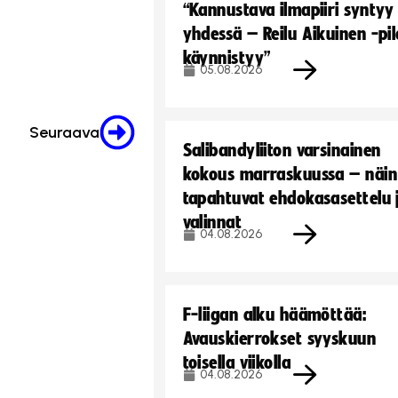
“Kannustava ilmapiiri syntyy
yhdessä – Reilu Aikuinen -pil
käynnistyy”
05.08.2026
Seuraava
Salibandyliiton varsinainen
kokous marraskuussa – näin
tapahtuvat ehdokasasettelu 
valinnat
04.08.2026
F-liigan alku häämöttää:
Avauskierrokset syyskuun
toisella viikolla
04.08.2026