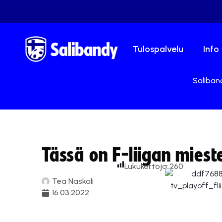
Tulospalvelu
Info
Saliband
Tässä on F-liigan miest
Lukukertoja:
260
Tea Naskali
16.03.2022