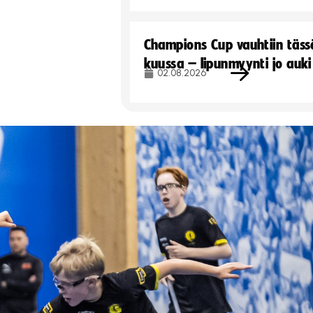
Champions Cup vauhtiin täss
kuussa – lipunmyynti jo auki
02.08.2026