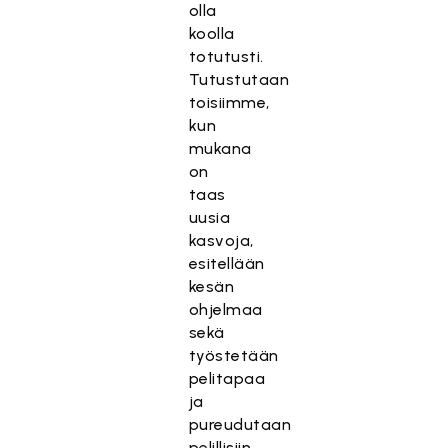
olla
koolla
totutusti.
Tutustutaan
toisiimme,
kun
mukana
on
taas
uusia
kasvoja,
esitellään
kesän
ohjelmaa
sekä
työstetään
pelitapaa
ja
pureudutaan
pelillisiin