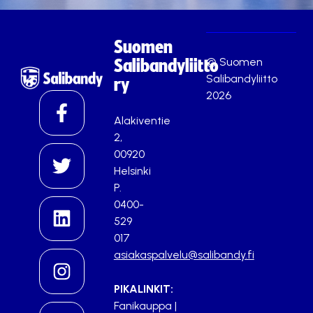
Suomen
© Suomen
Salibandyliitto
Salibandyliitto
ry
2026
Alakiventie
2,
00920
Helsinki
P.
0400-
529
017
asiakaspalvelu@salibandy.fi
PIKALINKIT:
Fanikauppa
|