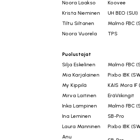
Noora Laakso
Koovee
Krista Nieminen
UH BEO (SUI)
Tiltu Siltanen
Malmö FBC (
Noora Vuorela
TPS
Puolustajat
Silja Eskelinen
Malmö FBC (
Mia Karjalainen
Pixbo IBK (S
My Kippilä
KAIS Mora IF
Mirva Laitinen
EräViikingit
Inka Lampinen
Malmö FBC (
Ina Leminen
SB-Pro
Laura Manninen
Pixbo IBK (S
Anu