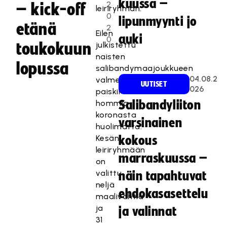
kuussa –
2
– kick-off
leiriryhmän.
0
lipunmyynti jo
etänä
2
Eilen
auki
0
toukokuun
julkistettu
naisten
lopussa
salibandymaajoukkueen
04.08.2
valmennus
UUTISET
026
paiskii
hommia
Salibandyliiton
koronasta
varsinainen
huolimatta.
Kesän
kokous
leiriryhmään
marraskuussa –
on
valittu
näin tapahtuvat
neljä
ehdokasasettelu
maalivahtia
ja
ja valinnat
31