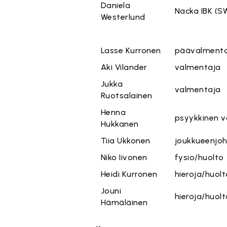
Daniela
Nacka IBK (S
Westerlund
Lasse Kurronen
päävalment
Aki Vilander
valmentaja
Jukka
valmentaja
Ruotsalainen
Henna
psyykkinen 
Hukkanen
Tiia Ukkonen
joukkueenjoh
Niko Iivonen
fysio/huolto
Heidi Kurronen
hieroja/huolt
Jouni
hieroja/huolt
Hämäläinen