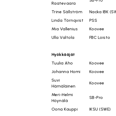
SB-Pro
Raatevaara
Trine Sällström
Nacka IBK (S
Linda Törnqvist
PSS
Mia Vallenius
Koovee
Ulla Valtola
FBC Loisto
Hyökkääjät
Tuulia Aho
Koovee
Johanna Homi
Koovee
Suvi
Koovee
Hämäläinen
Meri-Helmi
SB-Pro
Höynälä
Oona Kauppi
IKSU (SWE)