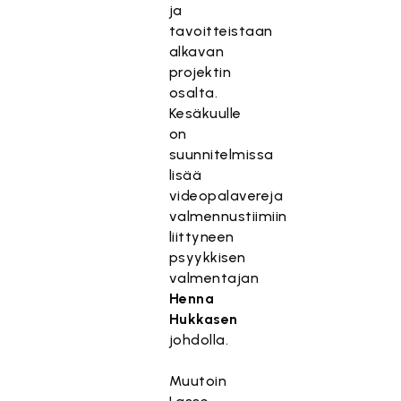
ja
tavoitteistaan
alkavan
projektin
osalta.
Kesäkuulle
on
suunnitelmissa
lisää
videopalavereja
valmennustiimiin
liittyneen
psyykkisen
valmentajan
Henna
Hukkasen
johdolla.
Muutoin