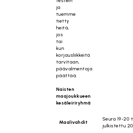
testein
ja
tuemme
tietty
heitä,
jos
tai
kun
korjausliikkeitä
tarvitaan,
päävalmentaja
päättää.
Naisten
maajoukkueen
kesäleiriryhmä
Seura 19-20 t
Maalivahdit
julkistettu 2