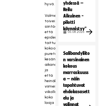
yhdessä –
hyvä.
Reilu
Valmennuksen
Aikuinen -
toiveissa
pilotti
siintää,
käynnistyy”
että
05.08.2026
epidemian
taittuessa
kokoontumisrajoituksia
Salibandyliito
puretaan
kesän
n varsinainen
aikana,
kokous
ja
marraskuuss
että
a – näin
heinäkuun
tapahtuvat
viimeisellä
ehdokasasett
viikolla
koko
elu ja
laaja
valinnat