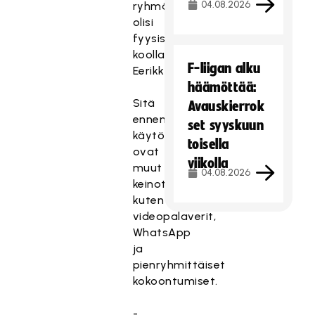
04.08.2026
ryhmä
olisi
fyysisesti
koolla
F-liigan alku
Eerikkilässä.
häämöttää:
Sitä
Avauskierrok
ennen
set syyskuun
käytössä
toisella
ovat
viikolla
muut
04.08.2026
keinot,
kuten
videopalaverit,
WhatsApp
ja
pienryhmittäiset
kokoontumiset.
-