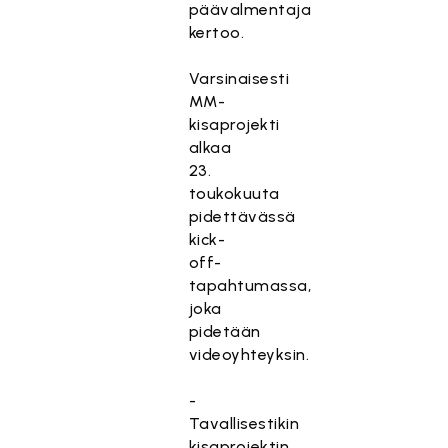
päävalmentaja
kertoo.
Varsinaisesti
MM-
kisaprojekti
alkaa
23.
toukokuuta
pidettävässä
kick-
off-
tapahtumassa,
joka
pidetään
videoyhteyksin.
-
Tavallisestikin
kisaprojektin