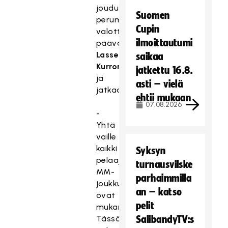
jouduttiin
Suomen
perumaan,
Cupin
valottaa
ilmoittautumi
päävalmentaja
Lasse
saikaa
Kurronen
jatkettu 16.8.
ja
asti – vielä
jatkaa:
ehtii mukaan
07.08.2026
-
Yhtä
vaille
kaikki
Syksyn
pelaajat
turnausvilske
MM-
parhaimmilla
joukkueesta
an – katso
ovat
pelit
mukana.
Tässä
SalibandyTV:s