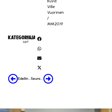
Kuva:
Ville
Vuorinen
/
MM2019
Uuti
KATEGORIA:
JAA:
set
Edellinen
Seuraava