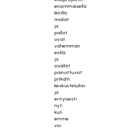
ensimmäisellä
leirillä
mailat
ja
pallot
ovat
vähemmän
esillä
ja
sisällöt
painottuvat
pitkälti
keskusteluihin
ja
erityisesti
nyt,
kun
emme
voi