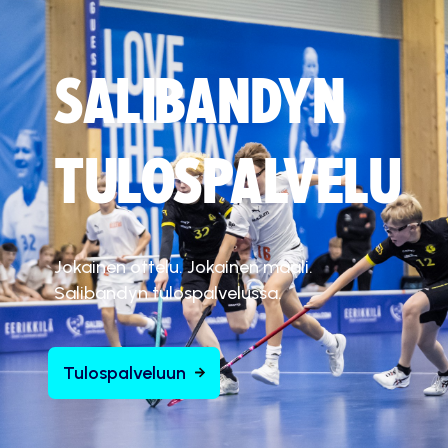
SALIBANDYN
TULOSPALVELU
Jokainen ottelu. Jokainen maali.
Salibandyn tulospalvelussa.
Tulospalveluun