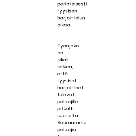
perinteisesti
fyysisen
harjoittelun
aikaa.
-
Työnjako
on
sikäli
selkeä,
että
fyysiset
harjoitteet
tulevat
pelaajille
pitkälti
seuroilta.
Seuraamme
pelaajia