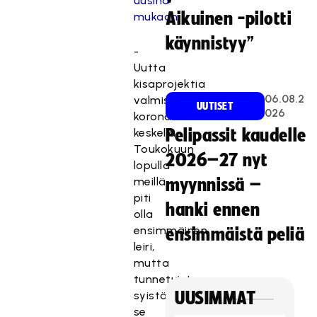
uusina
Aikuinen -pilotti
mukaan
käynnistyy”
-
Uutta
kisaprojektia
06.08.2
valmistellaan
UUTISET
026
koronan
keskellä.
Pelipassit kaudelle
Toukokuun
2026–27 nyt
lopulla
meillä
myynnissä –
piti
hanki ennen
olla
ensimmäinen
ensimmäistä peliä
leiri,
mutta
tunnetuista
syistä
UUSIMMAT
se