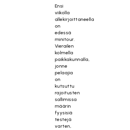
Ensi
viikolla
allekirjoittaneella
on
edessä
minitour.
Vierailen
kolmella
paikkakunnalla,
jonne
pelaajia
on
kutsuttu
rajoitusten
sallimissa
määrin
fyysisiä
testejä
varten,