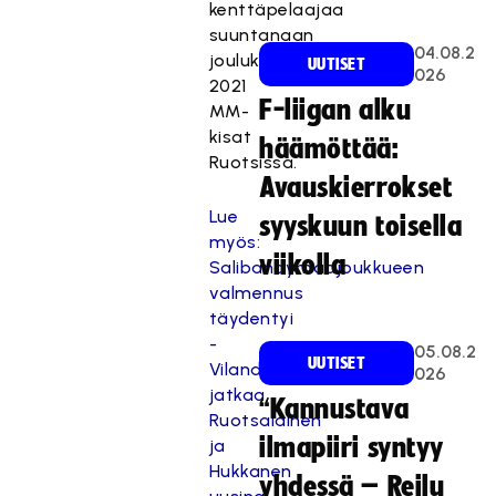
kenttäpelaajaa
suuntanaan
04.08.2
joulukuun
UUTISET
026
2021
F-liigan alku
MM-
kisat
häämöttää:
Ruotsissa.
Avauskierrokset
Lue
syyskuun toisella
myös:
viikolla
Salibandymaajoukkueen
valmennus
täydentyi
-
05.08.2
UUTISET
Vilander
026
jatkaa,
“Kannustava
Ruotsalainen
ilmapiiri syntyy
ja
Hukkanen
yhdessä – Reilu