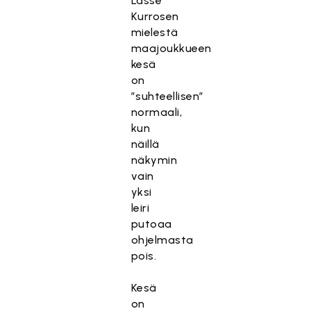
Lasse
Kurrosen
mielestä
maajoukkueen
kesä
on
”suhteellisen”
normaali,
kun
näillä
näkymin
vain
yksi
leiri
putoaa
ohjelmasta
pois.
Kesä
on