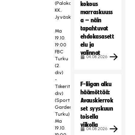
(Palokan
kokous
KK,
marraskuuss
Jyväskylä)
a – näin
tapahtuvat
Ma
ehdokasasett
19.10.
elu ja
19:00
FBC
valinnat
04.08.2026
Turku
(2.
div)
-
F-liigan alku
Tiikerit (2.
häämöttää:
div)
Avauskierrok
(Sport
Garden,
set syyskuun
Turku)
toisella
Ma
viikolla
19.10.
04.08.2026
19:00