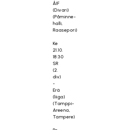
ÅIF
(Divari)
(Påminne-
halli,
Raasepori)
Ke
21.10.
18:30
SR
(2.
div)
-
Erä
(liiga)
(Tamppi-
Areena,
Tampere)