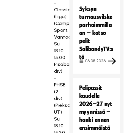
-
Syksyn
Classic
(liiga)
turnausvilske
(Campo-
parhaimmilla
Sport,
an – katso
Vantaa)
pelit
Su
SalibandyTV:s
18.10.
tä
15:00
06.08.2026
Pisaba (2.
div)
-
PHSB
Pelipassit
(2.
kaudelle
div)
2026–27 nyt
(Pieksämäen
myynnissä –
UT)
Su
hanki ennen
18.10.
ensimmäistä
15:30