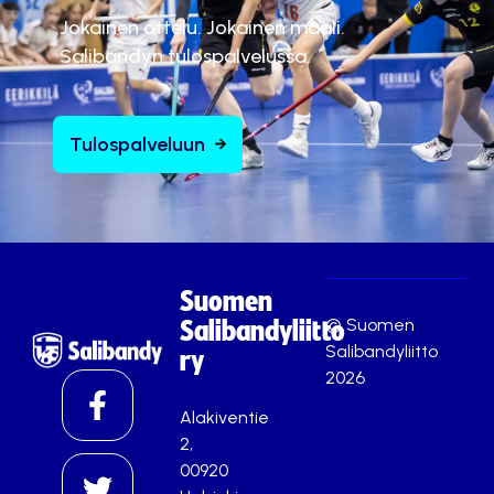
Jokainen ottelu. Jokainen maali.
Salibandyn tulospalvelussa.
Tulospalveluun
Suomen
© Suomen
Salibandyliitto
Salibandyliitto
ry
2026
Alakiventie
2,
00920