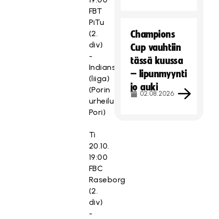
FBT
PiTu
(2.
Champions
div)
Cup vauhtiin
-
tässä kuussa
Indians
– lipunmyynti
(liiga)
jo auki
(Porin
02.08.2026
urheilutalo,
Pori)
Ti
20.10.
19:00
FBC
Raseborg
(2.
div)
-