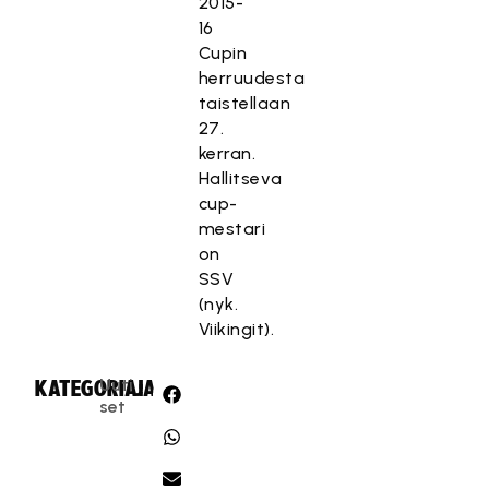
2015-
16
Cupin
herruudesta
taistellaan
27.
kerran.
Hallitseva
cup-
mestari
on
SSV
(nyk.
Viikingit).
Uuti
KATEGORIA:
JAA:
set