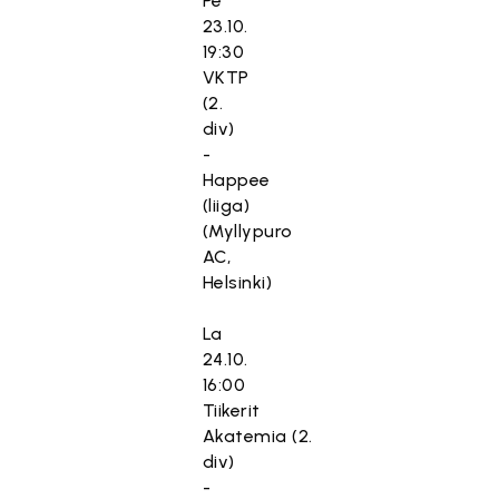
Pe
23.10.
19:30
VKTP
(2.
div)
-
Happee
(liiga)
(Myllypuro
AC,
Helsinki)
La
24.10.
16:00
Tiikerit
Akatemia (2.
div)
-