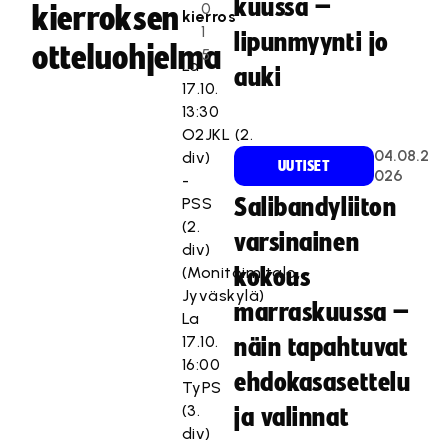
kuussa –
0
kierroksen
kierros
1
lipunmyynti jo
otteluohjelma
5
La
auki
17.10.
13:30
O2JKL (2.
04.08.2
div)
UUTISET
026
-
PSS
Salibandyliiton
(2.
varsinainen
div)
(Monitoimitalo,
kokous
Jyväskylä)
marraskuussa –
La
17.10.
näin tapahtuvat
16:00
ehdokasasettelu
TyPS
(3.
ja valinnat
div)