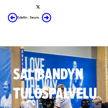
Edellinen
Seuraava
SALIBANDYN
TULOSPALVELU