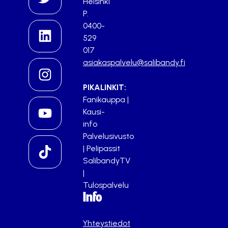
Helsinki
P.
0400-
529
017
asiakaspalvelu@salibandy.fi
PIKALINKIT:
Fanikauppa
|
Kausi-
info
Palvelusivusto
|
Pelipassit
SalibandyTV
|
Tulospalvelu
Info
Yhteystiedot