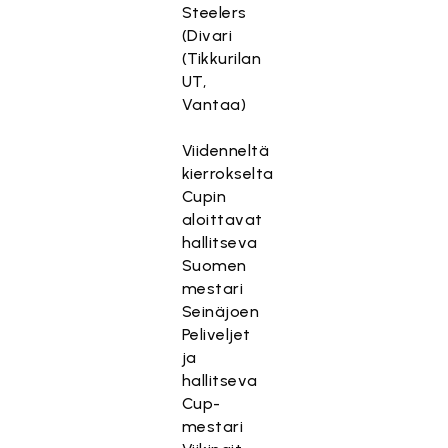
Steelers
(Divari
(Tikkurilan
UT,
Vantaa)
Viidenneltä
kierrokselta
Cupin
aloittavat
hallitseva
Suomen
mestari
Seinäjoen
Peliveljet
ja
hallitseva
Cup-
mestari