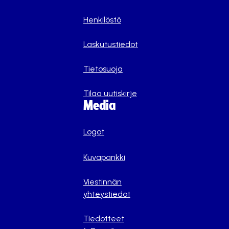
Henkilöstö
Laskutustiedot
Tietosuoja
Tilaa uutiskirje
Media
Logot
Kuvapankki
Viestinnän
yhteystiedot
Tiedotteet