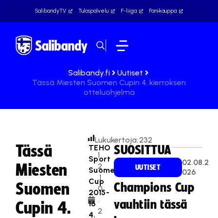
SalibandyTV
Tulospalvelu
F-liiga
Fanikauppa
Salibandy.fi
Uutiset
Tässä Miesten Suomen Cupin 4. kierroksen
otteluohjelma
Lukukertoja:
232
Tässä
TEHO
SUOSITTUA
1
Sport
02.08.2
Miesten
2
UUTISET
Suomen
026
.1
Cup
Suomen
Champions Cup
0
2015-
.
vauhtiin tässä
16
Cupin 4.
2
4.