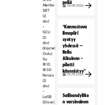
peliä
Merikoski
06.08.2026
SBT
(2.
div)
“Kannustava
-
SCU
ilmapiiri
(2.
syntyy
div)
yhdessä –
(Kastelli,
Reilu
Oulu)
Aikuinen -
Su
18.10.
pilotti
18:30
käynnistyy”
05.08.2026
Nousu
(2.
div)
-
Salibandyliito
LaSB
n varsinainen
(Divari)