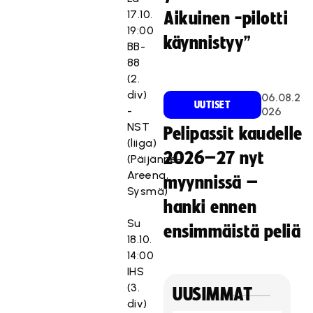
17.10.
Aikuinen -pilotti
19:00
käynnistyy”
BB-
88
(2.
div)
06.08.2
UUTISET
-
026
NST
Pelipassit kaudelle
(liiga)
2026–27 nyt
(Päijänne-
Areena,
myynnissä –
Sysmä)
hanki ennen
Su
ensimmäistä peliä
18.10.
14:00
IHS
(3.
UUSIMMAT
div)