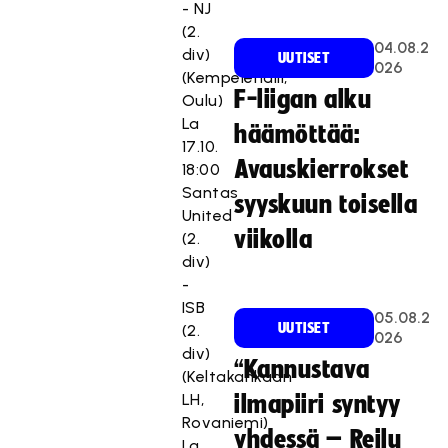
- NJ
(2.
04.08.2
div)
UUTISET
026
(Kempelehalli,
F-liigan alku
Oulu)
La
häämöttää:
17.10.
Avauskierrokset
18:00
Santas
syyskuun toisella
United
viikolla
(2.
div)
-
ISB
05.08.2
UUTISET
(2.
026
div)
“Kannustava
(Keltakankaan
LH,
ilmapiiri syntyy
Rovaniemi)
yhdessä – Reilu
La