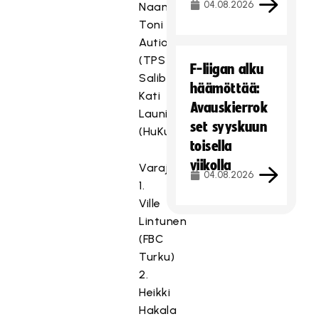
04.08.2026
Naantali)
Toni
Autio
(TPS
F-liigan alku
Salibandy)
häämöttää:
Kati
Avauskierrok
Launiainen
set syyskuun
(HuKu)
toisella
viikolla
Varajäsenet
04.08.2026
1.
Ville
Lintunen
(FBC
Turku)
2.
Heikki
Hakala