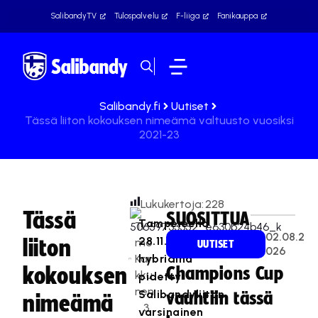
SalibandyTV
Tulospalvelu
F-liiga
Fanikauppa
Salibandy.fi
Uutiset
Tässä liiton kokouksen nimeämä valtuusto vuosiksi
2021-23
Lukukertoja:
228
Tässä
SUOSITTUA
Tampereella
Ti
02.08.2
28.11.2020
liiton
mo
UUTISET
026
Kan
hybridinä
kokouksen
Champions Cup
kku
pidetty
nen
Salibandyliiton
vauhtiin tässä
nimeämä
3
varsinainen