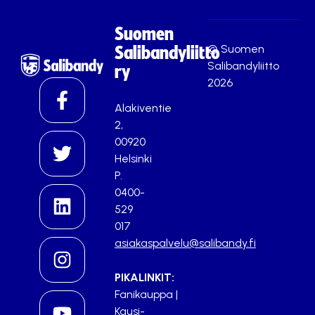
Suomen
© Suomen
Salibandyliitto
Salibandyliitto
ry
2026
Alakiventie
2,
00920
Helsinki
P.
0400-
529
017
asiakaspalvelu@salibandy.fi
PIKALINKIT:
Fanikauppa
|
Kausi-