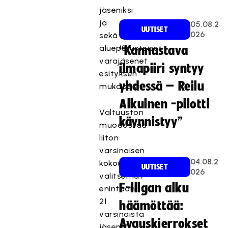
jäseniksi
ja
05.08.2
UUTISET
026
sekä
alueperusteiset
“Kannustava
varajäsenet
ilmapiiri syntyy
esityksen
yhdessä – Reilu
mukaisesti.
Aikuinen -pilotti
Valtuuston
käynnistyy”
muodostaa
liiton
varsinaisen
04.08.2
kokouksen
UUTISET
026
valitsemat
F-liigan alku
enintään
21
häämöttää:
varsinaista
Avauskierrokset
jäsentä