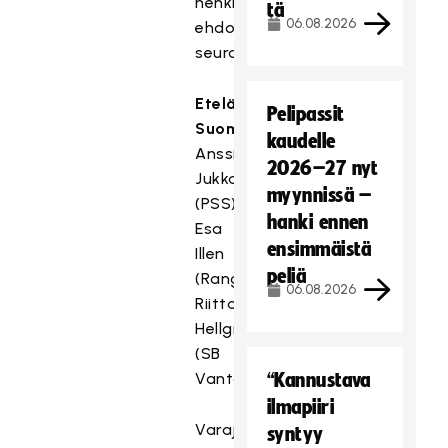
henkilöä
tä
06.08.2026
ehdottanut
seura)
Etelä-
Pelipassit
Suomi
kaudelle
Anssi
2026–27 nyt
Jukka
myynnissä –
(PSS)
hanki ennen
Esa
ensimmäistä
Illen
peliä
(Rangers)
06.08.2026
Riitta
Hellgren
(SB
Vantaa)
“Kannustava
ilmapiiri
Varajäsenet
syntyy