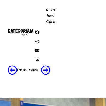
Kuva:
Jussi
Ojala
Uuti
KATEGORIA:
JAA:
set
Edellinen
Seuraava