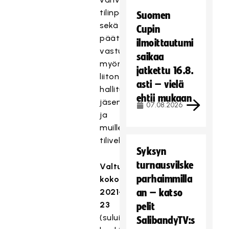
tilinpäätöksen
Suomen
sekä
Cupin
päättää
ilmoittautumi
vastuuvapauden
saikaa
myöntämisestä
jatkettu 16.8.
liiton
asti – vielä
hallituksen
ehtii mukaan
jäsenille
07.08.2026
ja
muille
tilivelvollisille.
Syksyn
turnausvilske
Valtuuston
parhaimmilla
kokoonpano
2021-
an – katso
23
pelit
(suluissa
SalibandyTV:s