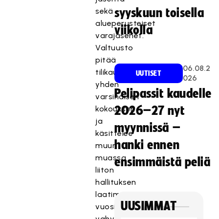
sekä
syyskuun toisella
alueperusteiset
viikolla
varajäsenet.
Valtuusto
pitää
06.08.2
tilikausittain
UUTISET
026
yhden
Pelipassit kaudelle
varsinaisen
kokouksen
2026–27 nyt
ja
myynnissä –
käsittelee
hanki ennen
muun
muassa
ensimmäistä peliä
liiton
hallituksen
laatiman
UUSIMMAT
vuosikertomuksen,
vahvistaa