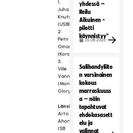
1.
yhdessä –
Juha
Reilu
Knutsson
Aikuinen -
(USBEK)
pilotti
2.
käynnistyy”
Petri
05.08.2026
Oinonen
(KorsKa)
3.
Salibandyliito
Ville
n varsinainen
Vannesluoma
kokous
(Morning
marraskuuss
Glory)
a – näin
Länsirannikko
tapahtuvat
Arto
ehdokasasett
Ahonen
elu ja
(SB
valinnat