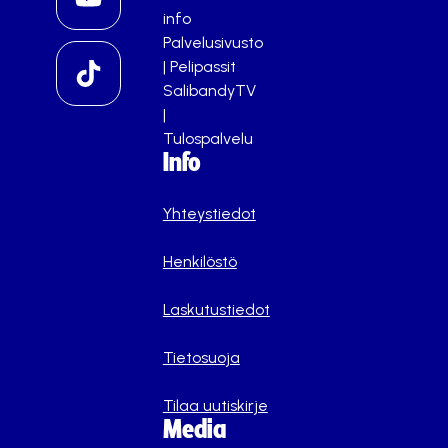
info
Palvelusivusto
|
Pelipassit
SalibandyTV
|
Tulospalvelu
Info
Yhteystiedot
Henkilöstö
Laskutustiedot
Tietosuoja
Tilaa uutiskirje
Media