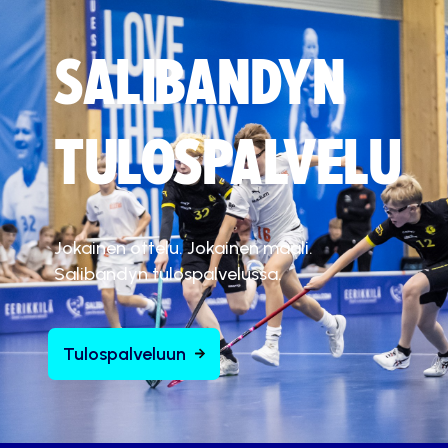
SALIBANDYN
TULOSPALVELU
Jokainen ottelu. Jokainen maali.
Salibandyn tulospalvelussa.
Tulospalveluun