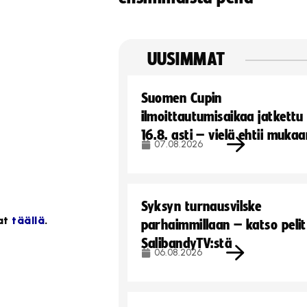
UUSIMMAT
Suomen Cupin
ilmoittautumisaikaa jatkettu
16.8. asti – vielä ehtii muka
07.08.2026
Syksyn turnausvilske
at
täällä
.
parhaimmillaan – katso pelit
SalibandyTV:stä
06.08.2026