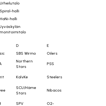
Urheilutalo
Spiral-halli
HaNi-halli
Jyväskylän
monitoimitalo
D
E
sic
SBS Wirmo
Oilers
Northern
A
PSS
Stars
rit
KalvKe
Steelers
SCU/Häme
vee
Nibacos
Stars
B
SPV
O2-