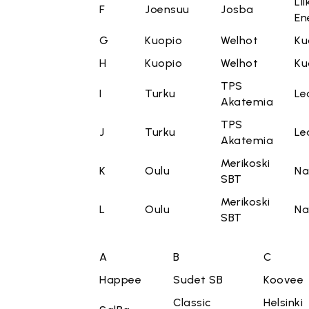
Li
F
Joensuu
Josba
En
G
Kuopio
Welhot
Ku
H
Kuopio
Welhot
Ku
TPS
I
Turku
Le
Akatemia
TPS
J
Turku
Le
Akatemia
Merikoski
K
Oulu
Na
SBT
Merikoski
L
Oulu
Na
SBT
A
B
C
Happee
Sudet SB
Koovee
Classic
Helsinki