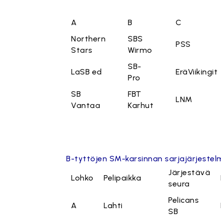
A
B
C
Northern
SBS
PSS
Stars
Wirmo
SB-
LaSB ed
EräViikingit
Pro
SB
FBT
LNM
Vantaa
Karhut
B-tyttöjen SM-karsinnan sarjajärjeste
Järjestävä
Lohko
Pelipaikka
seura
Pelicans
A
Lahti
SB