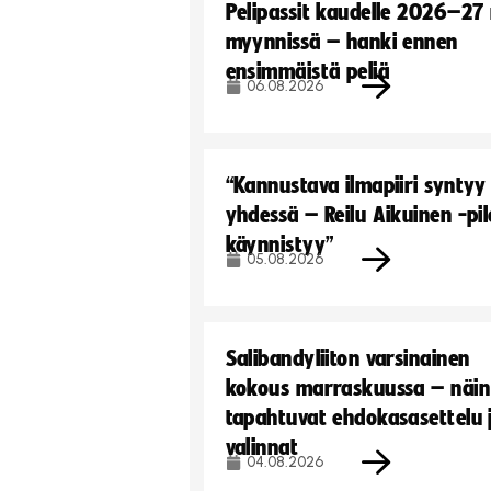
Pelipassit kaudelle 2026–27
myynnissä – hanki ennen
ensimmäistä peliä
06.08.2026
“Kannustava ilmapiiri syntyy
yhdessä – Reilu Aikuinen -pil
käynnistyy”
05.08.2026
Salibandyliiton varsinainen
kokous marraskuussa – näin
tapahtuvat ehdokasasettelu 
valinnat
04.08.2026