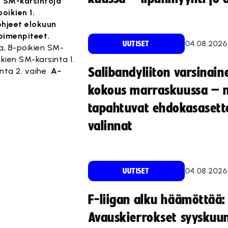
n SM-karsintoja
oikien 1.
hjeet elokuun
toimenpiteet.
04.08.2026
UUTISET
nta, B-poikien SM-
ikien SM-karsinta 1.
Salibandyliiton varsinain
inta 2. vaihe
A-
kokous marraskuussa – 
tapahtuvat ehdokasasette
valinnat
04.08.2026
UUTISET
F-liigan alku häämöttää:
Avauskierrokset syyskuu