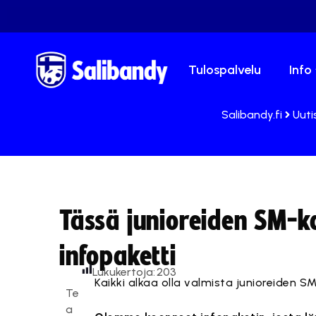
Tulospalvelu
Info
Salibandy.fi
Uuti
Tässä junioreiden SM-ka
infopaketti
Lukukertoja:
203
Kaikki alkaa olla valmista junioreiden S
Te
a