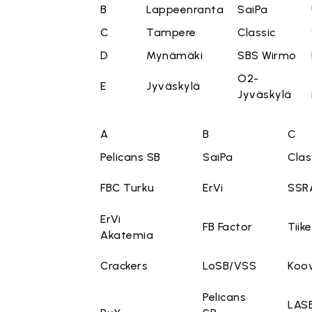
B
Lappeenranta
SaiPa
C
Tampere
Classic
D
Mynämäki
SBS Wirmo
O2-
E
Jyväskylä
Jyväskylä
A
B
C
Pelicans SB
SaiPa
Clas
FBC Turku
ErVi
SSR
ErVi
FB Factor
Tiike
Akatemia
Crackers
LoSB/VSS
Koo
Pelicans
LAS