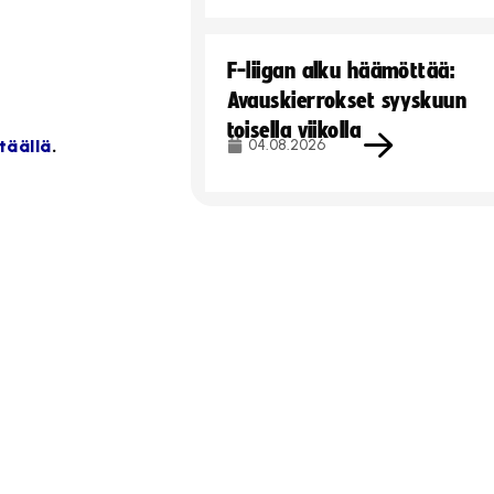
F-liigan alku häämöttää:
Avauskierrokset syyskuun
toisella viikolla
täällä
.
04.08.2026