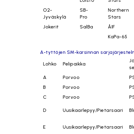
Loisto
Stars
O2-
SB-
Northern
Jyväskylä
Pro
Stars
Jokerit
SalBa
ÅIF
KaPa-65
A-tyttöjen SM-karsinnan sarjajärjestel
J
Lohko
Pelipaikka
s
A
Porvoo
P
B
Porvoo
P
C
Porvoo
P
D
Uusikaarlepyy/Pietarsaari
Bl
E
Uusikaarlepyy/Pietarsaari
Bl