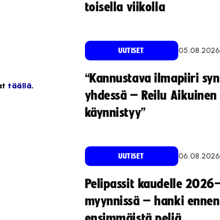
toisella viikolla
05.08.2026
UUTISET
“Kannustava ilmapiiri sy
at
täällä
.
yhdessä – Reilu Aikuinen 
käynnistyy”
06.08.2026
UUTISET
Pelipassit kaudelle 2026
myynnissä – hanki ennen
ensimmäistä peliä