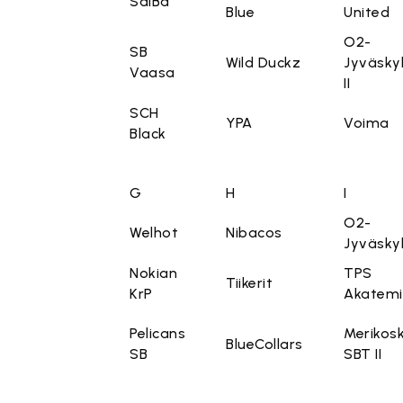
SalBa
Blue
United
O2-
SB
Wild Duckz
Jyväsky
Vaasa
II
SCH
YPA
Voima
Black
G
H
I
O2-
Welhot
Nibacos
Jyväsky
Nokian
TPS
Tiikerit
KrP
Akatem
Pelicans
Merikosk
BlueCollars
SB
SBT II