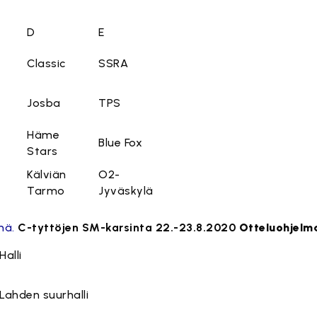
D
E
Classic
SSRA
Josba
TPS
Häme
Blue Fox
Stars
Kälviän
O2-
Tarmo
Jyväskylä
lmä.
C-tyttöjen SM-karsinta 22.-23.8.2020
Otteluohjelm
Halli
Lahden suurhalli