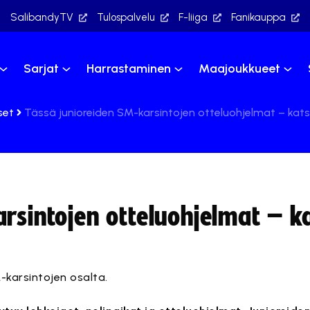
SalibandyTV
Tulospalvelu
F-liiga
Fanikauppa
Sarjat
Harrastaminen
Maajoukkueet
set
Tässä junioreiden SM-karsintojen otteluohjelmat – kats
rsintojen otteluohjelmat – k
M-karsintojen osalta.