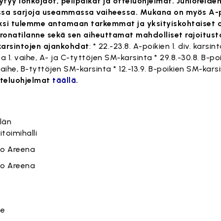
tyy lohkojaot, pelipaikat ja otteluohjelmat. Junioreide
ssa sarjoja useammassa vaiheessa. Mukana on myös A-p
si tulemme antamaan tarkemmat ja yksityiskohtaiset o
koronatilanne sekä sen aiheuttamat mahdolliset rajoitus
 karsintojen ajankohdat
: * 22.-23.8. A-poikien 1. div. karsi
a 1. vaihe, A- ja C-tyttöjen SM-karsinta * 29.8.-30.8. B-po
vaihe, B-tyttöjen SM-karsinta * 12.-13.9. B-poikien SM-kars
tteluohjelmat
täällä
.
ilän
toimihalli
oo Areena
oo Areena
me