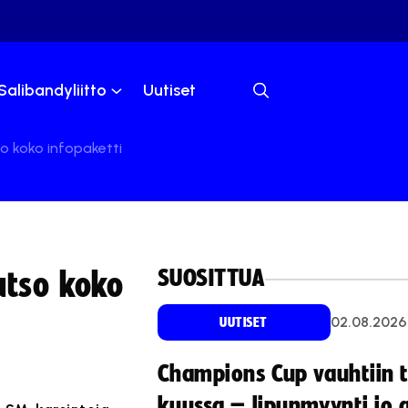
Salibandyliitto
Uutiset
o koko infopaketti
SUOSITTUA
atso koko
02.08.2026
UUTISET
Champions Cup vauhtiin 
kuussa – lipunmyynti jo 