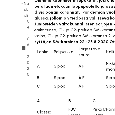
Olemme koonneet infopaketin, josta löy
Na
pelataan elokuun loppupuolella ja osa
sk
divisioonan karsinnat.
Pandemian vuok
ali
alussa, jolloin on tiedossa vallitseva 
0
Junioreiden valtakunnallisten sarjojen
4
esikarsinta, C1- ja C2-poikien SM-karsint
.
vaihe, C1- ja C2-poikien SM-karsinta 2. 
0
tyttöjen SM-karsinta 22.-23.8.2020 O
6
Järjestävä
.
Lohko
Pelipaikka
Halli
seura
2
0
Nikk
A
Sipoo
ÅIF
2
moni
0
B
Sipoo
ÅIF
Sip
C
Sipoo
ÅIF
Sip
A
B
C
FBC
Pirkat/Hä
Classic