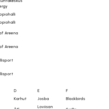
ikuntakeskus
ergy
opiohalli
opiohalli
af Areena
af Areena
llisport
llisport
D
E
F
Karhut
Josba
Blackbirds
Loviisan