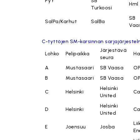
PyY
SB
Hml
Turkoosi
SB
SalPa/Karhut
SalBa
Vaa
C-tyttöjen SM-karsinnan sarjajärjeste
Järjestävä
Lohko
Pelipaikka
Hal
seura
A
Mustasaari
SB Vaasa
OP
B
Mustasaari
SB Vaasa
OP
Helsinki
C
Helsinki
Ca
United
Helsinki
D
Helsinki
Ca
United
Li
E
Joensuu
Josba
En