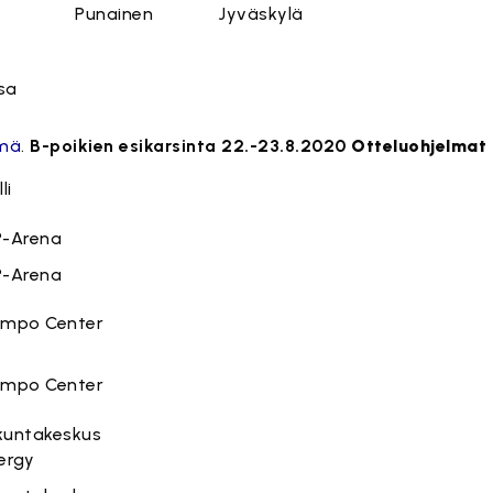
Punainen
Jyväskylä
sa
lmä
.
B-poikien esikarsinta 22.-23.8.2020
Otteluohjelmat
li
-Arena
-Arena
mpo Center
mpo Center
ikuntakeskus
ergy