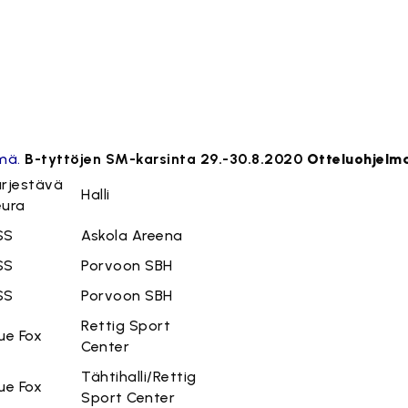
mä.
B-tyttöjen SM-karsinta 29.-30.8.2020
Otteluohjelm
ärjestävä
Halli
eura
SS
Askola Areena
SS
Porvoon SBH
SS
Porvoon SBH
Rettig Sport
ue Fox
Center
Tähtihalli/Rettig
ue Fox
Sport Center