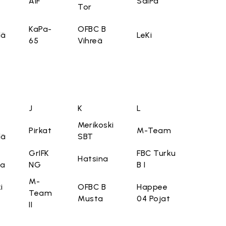
ÅIF
SaiPa
Tor
KaPa-
OFBC B
lä
LeKi
65
Vihreä
J
K
L
Merikoski
Pirkat
M-Team
lä
SBT
GrIFK
FBC Turku
Hatsina
ia
NG
B I
M-
i
OFBC B
Happee
Team
Musta
04 Pojat
II