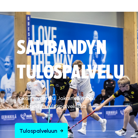
SALIBANDYN
TULOSPALVELU
Jokainen ottelu. Jokainen maali.
Salibandyn tulospalvelussa.
Tulospalveluun