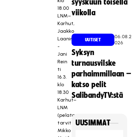
klo
syyskuun toisella
18.00
viikolla
LNM–
Karhut,
Jaakko
06.08.2
Laaninen
UUTISET
026
-
Syksyn
Jani
Rein
turnausvilske
ti
parhaimmillaan –
16.3.
katso pelit
klo
18.30
SalibandyTV:stä
Karhut–
LNM
(pelataan
UUSIMMAT
tarvittaessa),
Mikko