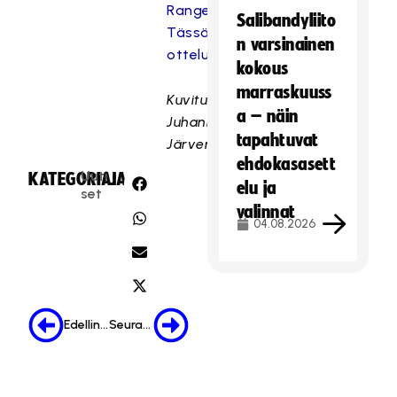
Rangers:
Salibandyliito
Tässä
n varsinainen
otteluohjelma
.
kokous
marraskuuss
Kuvituskuva:
a – näin
Juhani
tapahtuvat
Järvenpää
ehdokasasett
Uuti
KATEGORIA:
JAA:
elu ja
set
valinnat
04.08.2026
Edellinen
Seuraava