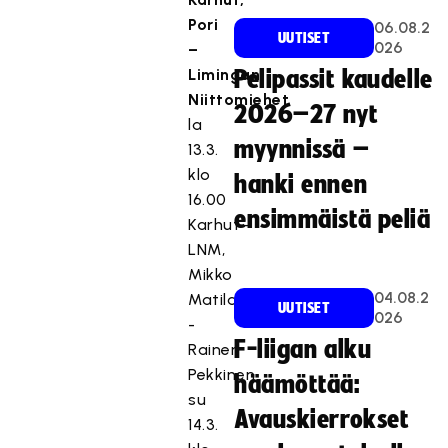
Pori
06.08.2
UUTISET
026
–
Limingan
Pelipassit kaudelle
Niittomiehet
2026–27 nyt
la
myynnissä –
13.3.
klo
hanki ennen
16.00
ensimmäistä peliä
Karhut–
LNM,
Mikko
04.08.2
Matilainen
UUTISET
026
-
F-liigan alku
Rainer
Pekkinen
häämöttää:
su
Avauskierrokset
14.3.