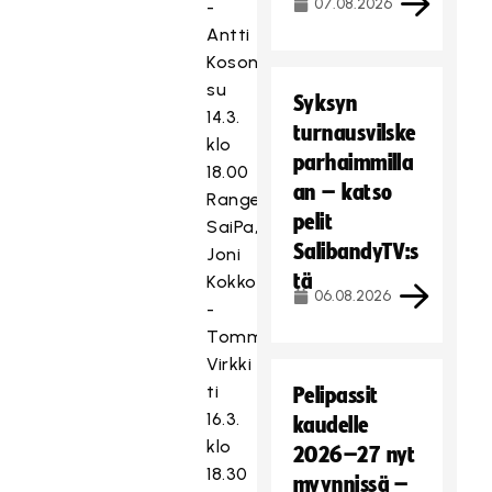
07.08.2026
-
Antti
Kosonen
su
Syksyn
14.3.
turnausvilske
klo
parhaimmilla
18.00
an – katso
Rangers–
pelit
SaiPa,
SalibandyTV:s
Joni
tä
Kokkonen
06.08.2026
-
Tommi
Virkki
ti
Pelipassit
16.3.
kaudelle
klo
2026–27 nyt
18.30
myynnissä –