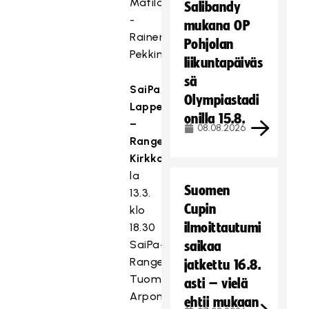
Matilainen
Salibandy
-
mukana OP
Rainer
Pohjolan
Pekkinen
liikuntapäiväs
sä
SaiPa,
Olympiastadi
Lappeenranta
onilla 15.8.
–
08.08.2026
Rangers,
Kirkkonummi
la
Suomen
13.3.
Cupin
klo
ilmoittautumi
18.30
SaiPa–
saikaa
Rangers,
jatkettu 16.8.
Tuomas
asti – vielä
Arponen
ehtii mukaan