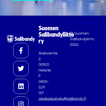
Suomen
© Suomen
Salibandyliitto
Salibandyliitto
ry
2026
Alakiventie
2,
00920
Helsinki
P.
0400-
529
017
asiakaspalvelu@salibandy.fi