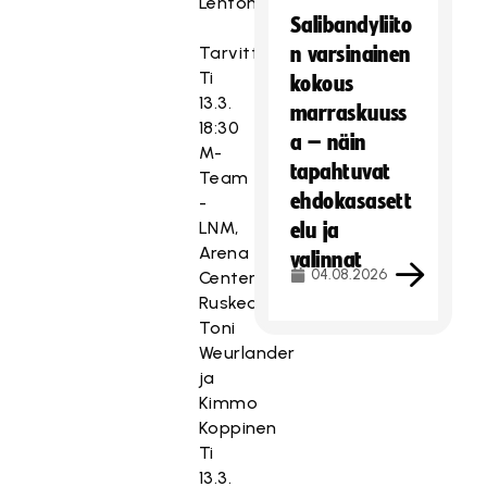
Lehtonen
Salibandyliito
Tarvittaessa
n varsinainen
Ti
kokous
13.3.
marraskuuss
18:30
a – näin
M-
tapahtuvat
Team
ehdokasasett
-
LNM,
elu ja
Arena
valinnat
04.08.2026
Center
Ruskeasuo,
Toni
Weurlander
ja
Kimmo
Koppinen
Ti
13.3.