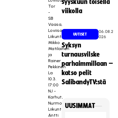
Loviisan
syyskuun toisella
Tor
viikolla
-
SB
Vaasa,
Loviisan
06.08.2
UUTISET
Liikuntahalli,
026
Mikko
Syksyn
Matilainen
turnausvilske
ja
Rainer
parhaimmillaan –
Pekkinen
katso pelit
La
10.3.
SalibandyTV:stä
17:00
NJ -
Karhut,
Nurmon
UUSIMMAT
Liikuntahalli,
Antti