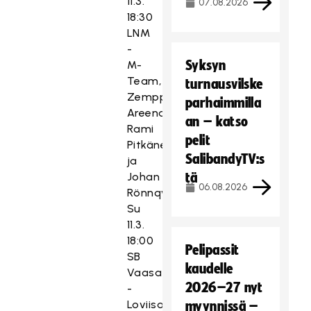
11.3.
07.08.2026
18:30
LNM
-
Syksyn
M-
Team,
turnausvilske
Zemppi
parhaimmilla
Areena,
an – katso
Rami
pelit
Pitkänen
SalibandyTV:s
ja
Johan
tä
06.08.2026
Rönnqvist
Su
11.3.
18:00
Pelipassit
SB
kaudelle
Vaasa
2026–27 nyt
-
Loviisan
myynnissä –