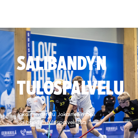
SALIBANDYN
TULOSPALVELU
Jokainen ottelu. Jokainen maali.
Salibandyn tulospalvelussa.