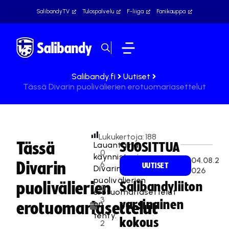
SalibandyTV
Tulospalvelu
F-liiga
Fanikauppa
Salibandy.fi
Uutiset
Tässä Divarin puolivälierien erotuomariasettelut
Lukukertoja:
188
Tässä
Lauantaina
SUOSITTUA
0
käynnistyvien
04.08.2
Divarin
6
UUTISET
Divarin
026
.
puolivälierien
puolivälierien
Salibandyliiton
0
erotuomariasettelut
3
varsinainen
on
erotuomariasettelut
.
tehty.
kokous
2