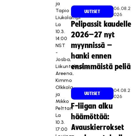
ja
06.08.2
Tapio
UUTISET
026
Liukolampi
Pelipassit kaudelle
La
10.3.
2026–27 nyt
14:00
myynnissä –
NST
-
hanki ennen
Josba,
ensimmäistä peliä
Liikuntakeskus
Areena,
Kimmo
Olkkola
04.08.2
UUTISET
ja
026
Mikko
F-liigan alku
Pelttari
La
häämöttää:
10.3.
Avauskierrokset
17:00