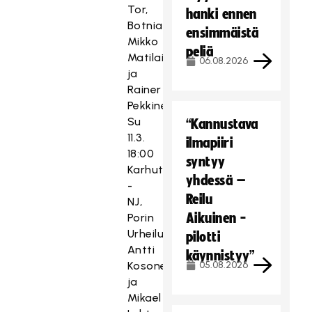
Tor,
hanki ennen
Botniahalli,
ensimmäistä
Mikko
peliä
Matilainen
06.08.2026
ja
Rainer
Pekkinen
Su
“Kannustava
11.3.
ilmapiiri
18:00
syntyy
Karhut
yhdessä –
-
Reilu
NJ,
Aikuinen -
Porin
Urheilutalo,
pilotti
Antti
käynnistyy”
Kosonen
05.08.2026
ja
Mikael