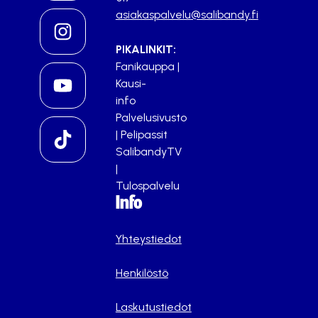
asiakaspalvelu@salibandy.fi
PIKALINKIT:
Fanikauppa
|
Kausi-
info
Palvelusivusto
|
Pelipassit
SalibandyTV
|
Tulospalvelu
Info
Yhteystiedot
Henkilöstö
Laskutustiedot