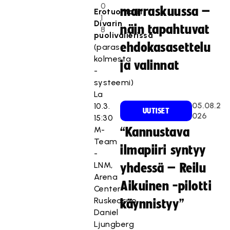
0
marraskuussa –
Erotuomarit
1
Divarin
näin tapahtuvat
8
puolivälierissä
ehdokasasettelu
(paras
kolmesta
ja valinnat
-
systeemi)
La
05.08.2
10.3.
UUTISET
026
15:30
M-
“Kannustava
Team
ilmapiiri syntyy
-
LNM,
yhdessä – Reilu
Arena
Aikuinen -pilotti
Center
Ruskeasuo,
käynnistyy”
Daniel
Ljungberg