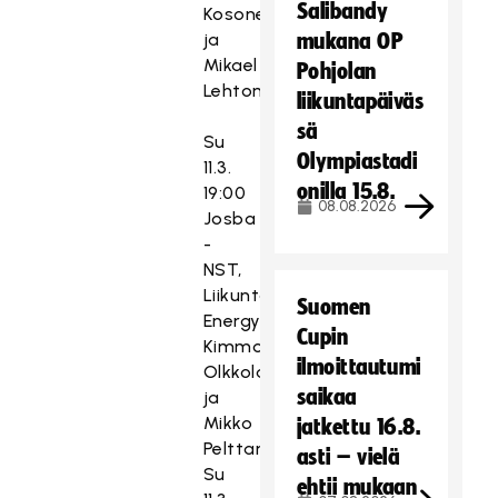
Salibandy
Kosonen
ja
mukana OP
Mikael
Pohjolan
Lehtonen
liikuntapäiväs
sä
Su
Olympiastadi
11.3.
onilla 15.8.
19:00
08.08.2026
Josba
-
NST,
Liikuntakeskus
Suomen
Energy,
Cupin
Kimmo
ilmoittautumi
Olkkola
saikaa
ja
Mikko
jatkettu 16.8.
Pelttari
asti – vielä
Su
ehtii mukaan