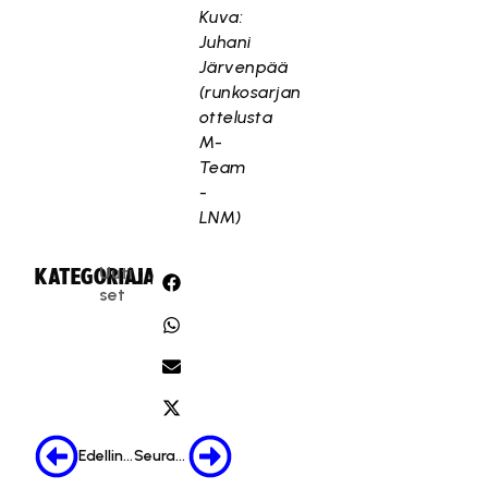
Kuva:
Juhani
Järvenpää
(runkosarjan
ottelusta
M-
Team
-
LNM)
Uuti
KATEGORIA:
JAA:
set
Edellinen
Seuraava