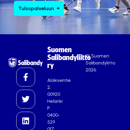
Tulospalveluun
Suomen
© Suomen
Salibandyliitto
Salibandyliitto
ry
2026
Alakiventie
2,
00920
Helsinki
P.
0400-
529
017