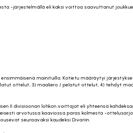
sta -järjestelmällä eli kaksi voittoa saavuttanut joukku
 ensimmäisenä mainituilla. Kotietu määräytyi järjestyksess
latut ottelut, 3) maaliero / pelatut ottelut, 4) tehdyt maa
aisen II divisioonan lohkon voittajat eli yhteensä kahdeks
heisesti arvotussa kaaviossa paras kolmesta -ottelusarjo
nousevat seuraavaksi kaudeksi Divariin.