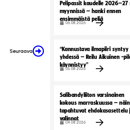
Pelipassit kaudelle 2026–27
myynnissä – hanki ennen
ensimmäistä peliä
06.08.2026
“Kannustava ilmapiiri syntyy
Seuraava
yhdessä – Reilu Aikuinen -pil
käynnistyy”
05.08.2026
Salibandyliiton varsinainen
kokous marraskuussa – näin
tapahtuvat ehdokasasettelu 
valinnat
04.08.2026