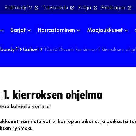
SalibandyTV
Tulospalvelu
F-liiga
Fanikauppa
Sarjat
Harrastaminen
Maajoukkueet
ibandy.fi
Uutiset
Tässä Divarin karsinnan 1. kierroksen ohj
 1. kierroksen ohjelma
eaa kahdella voitolla.
oukkueet varmistuivat viikonlopun aikana, ja paikasta to
eksan ryhmää.