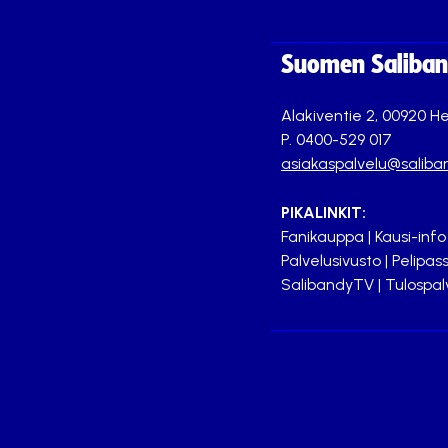
Suomen Saliband
Alakiventie 2, 00920 He
P. 0400-529 017
asiakaspalvelu@saliban
PIKALINKIT:
Fanikauppa
|
Kausi-info
Palvelusivusto
|
Pelipass
SalibandyTV
|
Tulospal