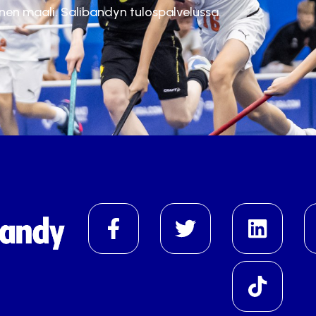
inen maali. Salibandyn tulospalvelussa.