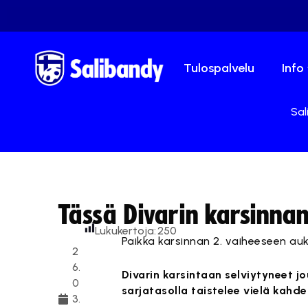
Tulospalvelu
Info
Sal
Tässä Divarin karsinnan
Lukukertoja:
250
Paikka karsinnan 2. vaiheeseen auk
2
6.
Divarin karsintaan selviytyneet j
0
sarjatasolla taistelee vielä kahd
3.