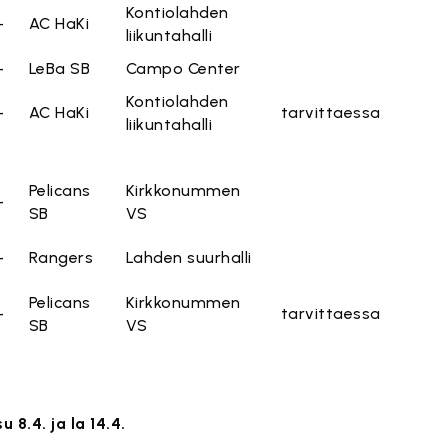
Kontiolahden
-
AC HaKi
liikuntahalli
-
LeBa SB
Campo Center
Kontiolahden
-
AC HaKi
tarvittaessa
liikuntahalli
Pelicans
Kirkkonummen
-
SB
VS
-
Rangers
Lahden suurhalli
Pelicans
Kirkkonummen
-
tarvittaessa
SB
VS
u 8.4. ja la 14.4.
rkat