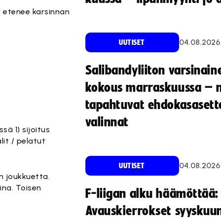
e etenee karsinnan
04.08.2026
UUTISET
Salibandyliiton varsinain
kokous marraskuussa – 
tapahtuvat ehdokasasette
valinnat
ä 1) sijoitus
lit / pelatut
04.08.2026
UUTISET
an joukkuetta.
ina. Toisen
F-liigan alku häämöttää:
Avauskierrokset syyskuu