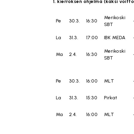
1. kierroksen ohjelma (kaksi voitt
Merikoski
Pe
30.3.
16:30
SBT
La
31.3.
17:00
IBK MEDA
Merikoski
Ma
2.4.
16:30
SBT
Pe
30.3.
16:00
MLT
La
31.3.
15:30
Pirkat
Ma
2.4.
16:00
MLT