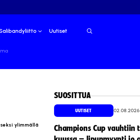
Salibandyliitto
Uutiset
elma
SUOSITTUA
02.08.2026
UUTISET
iseksi ylimmällä
Champions Cup vauhtiin 
kuussa – lipunmyynti jo 