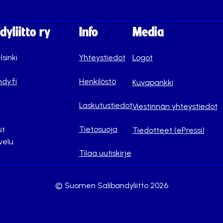
yliitto ry
Info
Media
lsinki
Yhteystiedot
Logot
dy.fi
Henkilöstö
Kuvapankki
Laskutustiedot
Viestinnän yhteystiedot
Tietosuoja
it
Tiedotteet (ePressi)
velu
Tilaa uutiskirje
© Suomen Salibandyliitto 2026