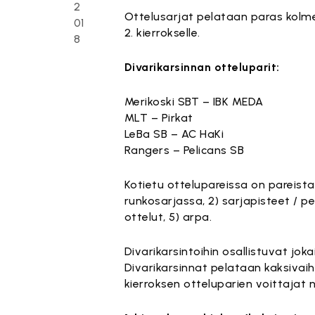
2
Ottelusarjat pelataan paras kolme
01
2. kierrokselle.
8
Divarikarsinnan otteluparit:
Merikoski SBT – IBK MEDA
MLT – Pirkat
LeBa SB – AC HaKi
Rangers – Pelicans SB
Kotietu ottelupareissa on pareista
runkosarjassa, 2) sarjapisteet / pe
ottelut, 5) arpa.
Divarikarsintoihin osallistuvat jok
Divarikarsinnat pelataan kaksivai
kierroksen otteluparien voittajat 