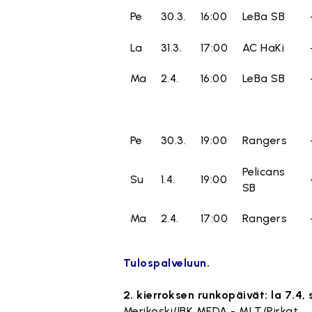
Pe
30.3.
16:00
LeBa SB
La
31.3.
17:00
AC HaKi
Ma
2.4.
16:00
LeBa SB
Pe
30.3.
19:00
Rangers
Pelicans
Su
1.4.
19:00
SB
Ma
2.4.
17:00
Rangers
Tulospalveluun.
2. kierroksen runkopäivät: la 7.4, s
Merikoski/IBK MEDA - MLT/Pi