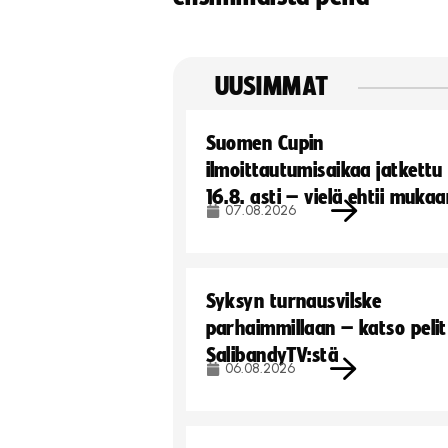
UUSIMMAT
Suomen Cupin
ilmoittautumisaikaa jatkettu
16.8. asti – vielä ehtii muka
07.08.2026
Syksyn turnausvilske
parhaimmillaan – katso pelit
SalibandyTV:stä
06.08.2026