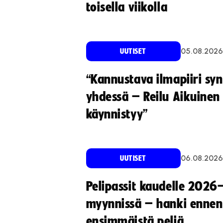
toisella viikolla
05.08.2026
UUTISET
“Kannustava ilmapiiri sy
yhdessä – Reilu Aikuinen 
käynnistyy”
06.08.2026
UUTISET
Pelipassit kaudelle 2026
myynnissä – hanki ennen
ensimmäistä peliä