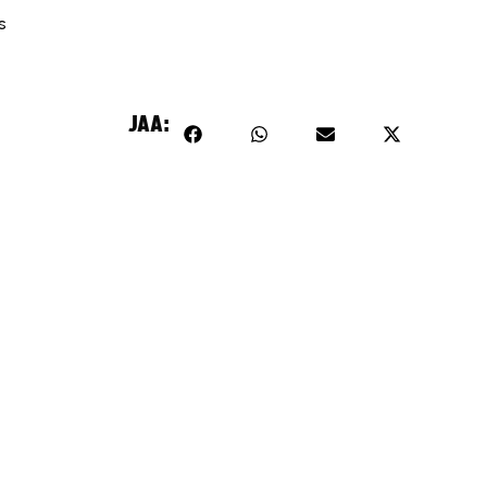
s
JAA: