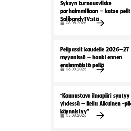
Syksyn turnausvilske
parhaimmillaan – katso pelit
SalibandyTV:stä
06.08.2026
Pelipassit kaudelle 2026–27
myynnissä – hanki ennen
ensimmäistä peliä
06.08.2026
“Kannustava ilmapiiri syntyy
yhdessä – Reilu Aikuinen -pil
käynnistyy”
05.08.2026