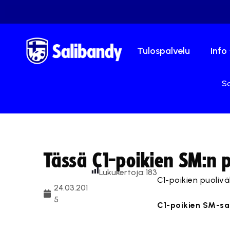
Tulospalvelu
Info
Sa
Tässä C1-poikien SM:n p
Lukukertoja:
183
C1-poikien puolivä
24.03.201
5
C1-poikien SM-sar