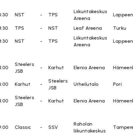
Liikuntakeskus
3:30
NST
-
TPS
Lappeen
Areena
8:30
TPS
-
NST
Leaf Areena
Turku
Liikuntakeskus
8:30
NST
-
TPS
Lappeen
Areena
Steelers
4:00
-
Karhut
Elenia Areena
Hämeenl
JSB
Steelers
3:00
Karhut
-
Urheilutalo
Pori
JSB
Steelers
4:00
-
Karhut
Elenia Areena
Hämeenl
JSB
Raholan
9:00
Classic
-
SSV
Tamper
liikuntakeskus