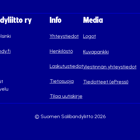
yliitto ry
Info
Media
lsinki
Yhteystiedot
Logot
dy.fi
Henkilöstö
Kuvapankki
Laskutustiedot
Viestinnän yhteystiedot
Tietosuoja
it
Tiedotteet (ePressi)
velu
Tilaa uutiskirje
© Suomen Salibandyliitto 2026