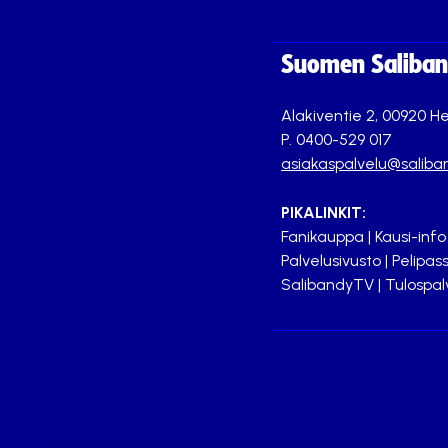
Suomen Saliband
Alakiventie 2, 00920 He
P. 0400-529 017
asiakaspalvelu@saliban
PIKALINKIT:
Fanikauppa
|
Kausi-info
Palvelusivusto
|
Pelipass
SalibandyTV
|
Tulospal