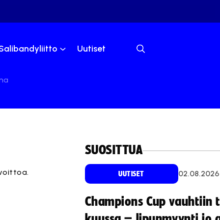
Salibandyliitto
Uutiset
lma
SUOSITTUA
voittoa.
02.08.2026
UUTISET
Champions Cup vauhtiin 
kuussa – lipunmyynti jo 