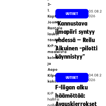
3-
1.
05.08.2
UUTISET
026
Kapteeni
Joona
“Kannustava
Rantala
ilmapiiri syntyy
laukoi
yhdessä – Reilu
tänään
KrP:n
Aikuinen -pilotti
maaleista
käynnistyy”
kolme
ja
Aapo
04.08.2
Kilpeläinen
UUTISET
026
kaksi.
F-liigan alku
KrP
häämöttää:
hallitsi
Avauskierrokset
palloa