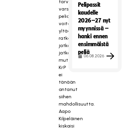
tarvinnut
Pelipassit
varsinaisella
kaudelle
peliajalla
2026–27 nyt
voiton
myynnissä –
yltääkseen
hanki ennen
ratkaisemaan
ensimmäistä
jatkopaikan
peliä
jatkoajalla,
06.08.2026
mutta
KrP
ei
tänään
antanut
siihen
mahdollisuutta.
Aapo
Kilpeläinen
kiskaisi