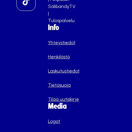
SalibandyTV
|
Tulospalvelu
Info
Yhteystiedot
Henkilöstö
Laskutustiedot
Tietosuoja
Tilaa uutiskirje
Media
Logot