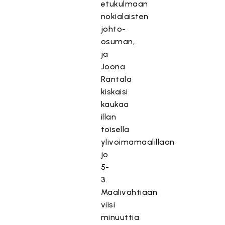
etukulmaan
nokialaisten
johto-
osuman,
ja
Joona
Rantala
kiskaisi
kaukaa
illan
toisella
ylivoimamaalillaan
jo
5-
3.
Maalivahtiaan
viisi
minuuttia