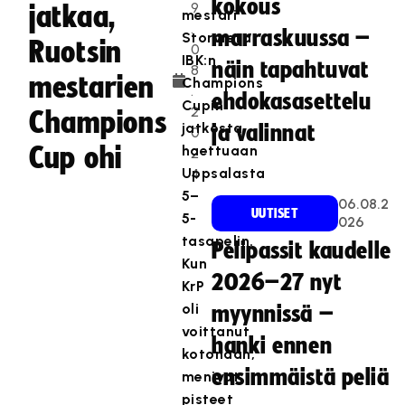
kokous
9
jatkaa,
mestari
.
marraskuussa –
Storvreta
Ruotsin
0
IBK:n
näin tapahtuvat
8
mestarien
Champions
.
ehdokasasettelu
Cupin
2
Champions
jatkosta
ja valinnat
0
Cup ohi
haettuaan
2
Uppsalasta
4
5–
06.08.2
UUTISET
5-
026
tasapelin.
Pelipassit kaudelle
Kun
2026–27 nyt
KrP
oli
myynnissä –
voittanut
hanki ennen
kotonaan,
ensimmäistä peliä
menivät
pisteet