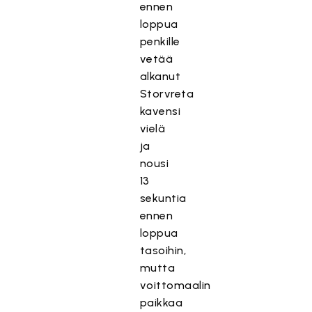
ennen
loppua
penkille
vetää
alkanut
Storvreta
kavensi
vielä
ja
nousi
13
sekuntia
ennen
loppua
tasoihin,
mutta
voittomaalin
paikkaa