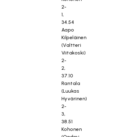
2-
1,
34.54
Aapo
Kilpeläinen
(Valtteri
Viitakoski)
2-
2,
37.10
Rantala
(Luukas
Hyvärinen)
2-
3,
38.51
Kohonen
(Ondrej