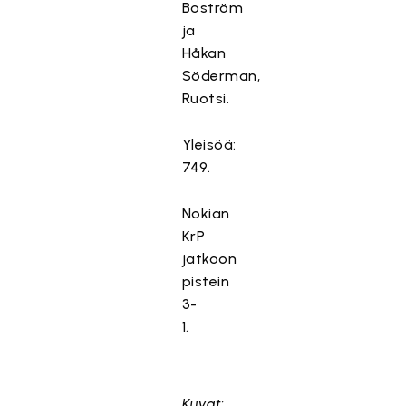
Boström
ja
Håkan
Söderman,
Ruotsi.
Yleisöä:
749.
Nokian
KrP
jatkoon
pistein
3-
1.
Kuvat: