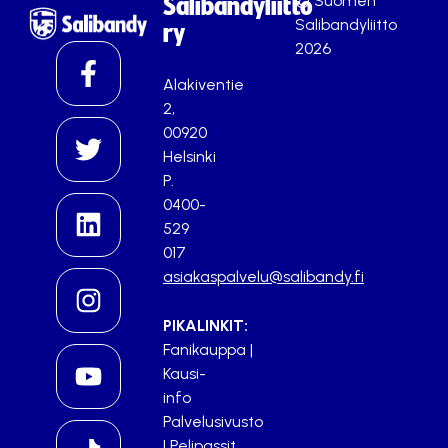
© Suomen
Salibandyliitto
Salibandyliitto
ry
2026
Alakiventie
2,
00920
Helsinki
P.
0400-
529
017
asiakaspalvelu@salibandy.fi
PIKALINKIT:
Fanikauppa
|
Kausi-
info
Palvelusivusto
|
Pelipassit