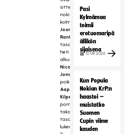
sitten
Pasi
nokialaisetkin
Kylmämaa
kolmesti:
toimii
Joona
erotuomaripä
Rantala
ällikön
tasoitti
sijaisena
heti
10.08.2026
alkuun
Nico
Jonaesonin
Kun Popula
poikkipassista,
Nokian KrP:n
Aapo
haastoi –
Kilpeläisen
pommi
muistatko
takayläkulmaan
Suomen
tasoitti
Cupin viime
lukemiksi
kauden