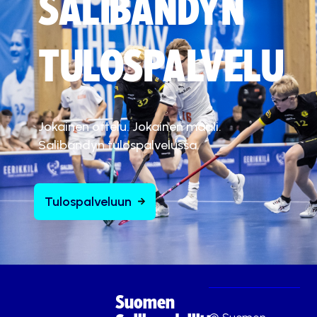
SALIBANDYN
TULOSPALVELU
Jokainen ottelu. Jokainen maali.
Salibandyn tulospalvelussa.
Tulospalveluun
Suomen