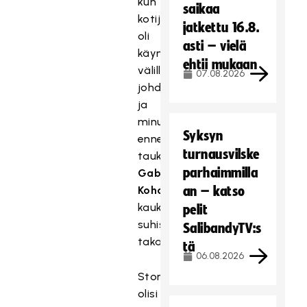
kun
saikaa
kotijoukkue
jatkettu 16.8.
oli
asti – vielä
käynyt
ehtii mukaan
välillä
07.08.2026
johdossa
ja
minuuttia
Syksyn
ennen
turnausvilske
taukoa
parhaimmilla
Gabriel
Kohosen
an – katso
kaukolaukaus
pelit
suhisi
SalibandyTV:s
takakulmaan.
tä
06.08.2026
Storvreta
olisi