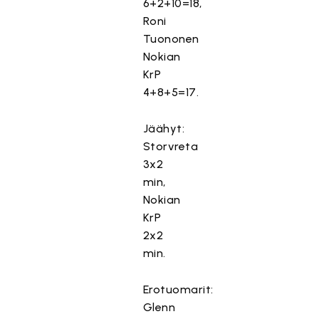
6+2+10=18,
Roni
Tuononen
Nokian
KrP
4+8+5=17.
Jäähyt:
Storvreta
3x2
min,
Nokian
KrP
2x2
min.
Erotuomarit:
Glenn