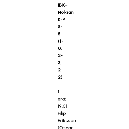
IBK–
Nokian
KrP
5-
5
(1-
0,
2-
3,
2-
2)
1.
erä:
19.01
Filip
Eriksson
(Oscar