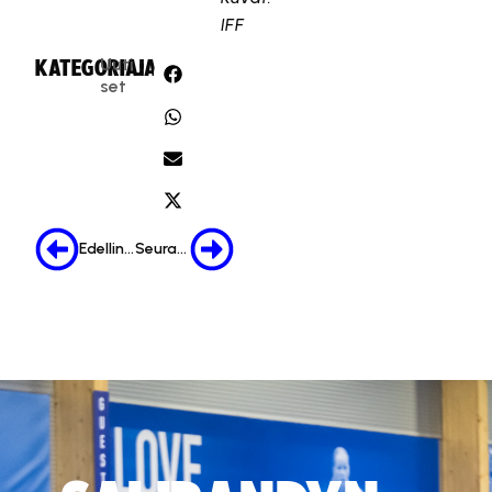
IFF
Uuti
KATEGORIA:
JAA:
set
Edellinen
Seuraava