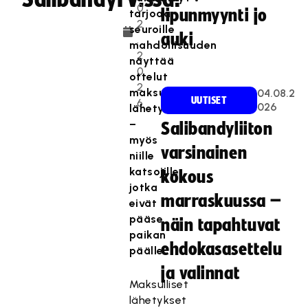
0
lipunmyynti jo
tarjoaa
2
seuroille
auki
.
mahdollisuuden
2
näyttää
0
ottelut
2
maksullisina
04.08.2
UUTISET
6
026
lähetyksinä
–
Salibandyliiton
myös
varsinainen
niille
katsojille,
kokous
jotka
marraskuussa –
eivät
pääse
näin tapahtuvat
paikan
ehdokasasettelu
päälle.
ja valinnat
Maksulliset
lähetykset