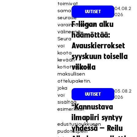
toimivat
04.08.2
samalla
UUTISET
026
seuroille
F-liigan alku
varainhankinnan
välineenä.
häämöttää:
Seura
Avauskierrokset
voi
koota
syyskuun toisella
kevään
viikolla
kotiotteluista
maksullisen
ottelupaketin,
joka
05.08.2
UUTISET
voi
026
sisältää
“Kannustava
esimerkiksi:
ilmapiiri syntyy
edustusjoukkueen
yhdessä – Reilu
pudotuspelit