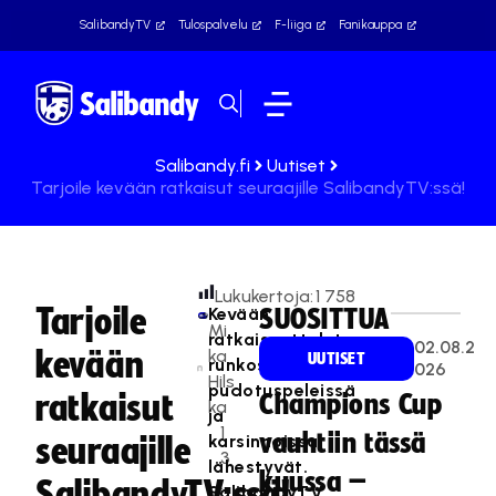
SalibandyTV
Tulospalvelu
F-liiga
Fanikauppa
Salibandy.fi
Uutiset
Tarjoile kevään ratkaisut seuraajille SalibandyTV:ssä!
Lukukertoja:
1 758
Tarjoile
Kevään
SUOSITTUA
Mi
ratkaisuottelut
02.08.2
kevään
ka
UUTISET
runkosarjoissa,
026
Hils
pudotuspeleissä
ratkaisut
Champions Cup
ka
ja
1
vauhtiin tässä
karsinnoissa
seuraajille
3
lähestyvät.
kuussa –
.
SalibandyTV:ssä!
SalibandyTV