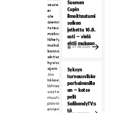
Suomen
seura
Cupin
ei
ilmoittautumi
ole
aiemmin
saikaa
toteuttanut
jatkettu 16.8.
maksullisia
asti – vielä
lähetyksiä,
ehtii mukaan
mahdollisuus
07.08.2026
kannattaa
aktivoida
hyvissä
ajoin
.
Syksyn
Jos
turnausvilske
liikkeelle
parhaimmilla
lähtee
an – katso
vasta
pelit
muutamaa
päivää
SalibandyTV:s
ennen
tä