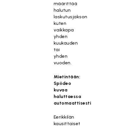
määrittää
halutun
laskutusjakson
kuten
vaikkapa
yhden
kuukauden
tai
yhden
vuoden.
Mietintään:
Spiideo
kuvaa
haluttaessa
automaattisesti
Eerikkilän
kausittaiset