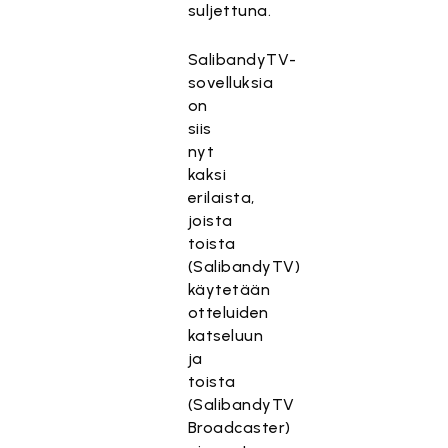
suljettuna.
SalibandyTV-
sovelluksia
on
siis
nyt
kaksi
erilaista,
joista
toista
(SalibandyTV)
käytetään
otteluiden
katseluun
ja
toista
(SalibandyTV
Broadcaster)