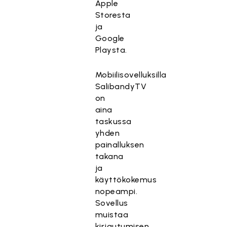
Apple
Storesta
ja
Google
Playsta.
Mobiilisovelluksilla
SalibandyTV
on
aina
taskussa
yhden
painalluksen
takana
ja
käyttökokemus
nopeampi.
Sovellus
muistaa
kirjautumisen,