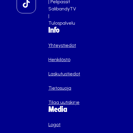
|
Pelipassit
SalibandyTV
|
Tulospalvelu
Info
Yhteystiedot
Henkilöstö
Laskutustiedot
Tietosuoja
Tilaa uutiskirje
Media
Logot