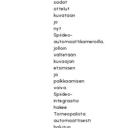
sadat
ottelut
kuvataan
jo
nyt
Spiideo-
automaattikameroilla,
jolloin
vältetään
kuvaajan
etsimisen
ja
palkkaamisen
vaiva.
Spiideo-
integraatio
hakee
Torneopalista
automaattisesti
halutun