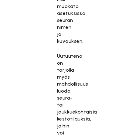
muokata
asetuksissa
seuran
nimen
ja
kuvauksen.
Uutuutena
on
tarjolla
myös
mahdollisuus
luoda
seura-
tai
joukkuekohtaisia
kestotilauksia,
joihin
voi