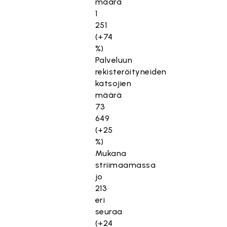
määrä
1
251
(+74
%)
Palveluun
rekisteröityneiden
katsojien
määrä
73
649
(+25
%)
Mukana
striimaamassa
jo
213
eri
seuraa
(+24