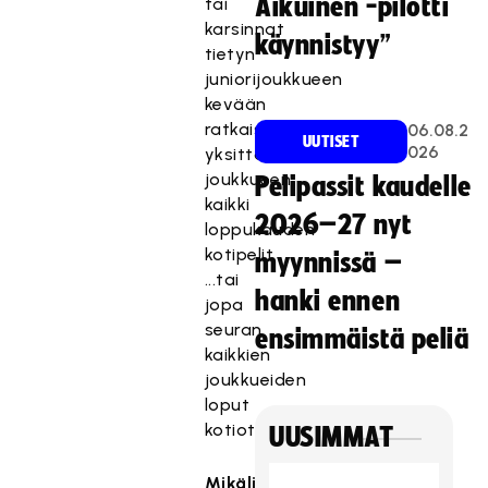
Aikuinen -pilotti
tai
karsinnat
käynnistyy”
tietyn
juniorijoukkueen
kevään
ratkaisuottelut
06.08.2
UUTISET
026
yksittäisen
joukkueen
Pelipassit kaudelle
kaikki
2026–27 nyt
loppukauden
kotipelit
myynnissä –
...tai
hanki ennen
jopa
seuran
ensimmäistä peliä
kaikkien
joukkueiden
loput
kotiottelut.
UUSIMMAT
Mikäli