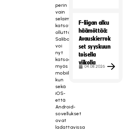
perin
vain
selaimella
F-liigan alku
katsottavissa
häämöttää:
ollutta
Avauskierrok
SalibandyTV:tä
voi
set syyskuun
nyt
toisella
katsoa
viikolla
myös
04.08.2026
mobiilisovelluksilla,
kun
sekä
iOS-
että
Android-
sovellukset
ovat
ladattavissa