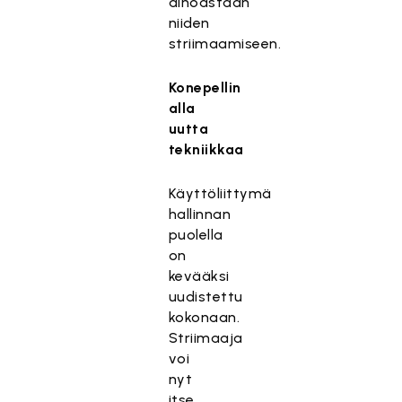
ainoastaan
niiden
striimaamiseen.
Konepellin
alla
uutta
tekniikkaa
Käyttöliittymä
hallinnan
puolella
on
kevääksi
uudistettu
kokonaan.
Striimaaja
voi
nyt
itse