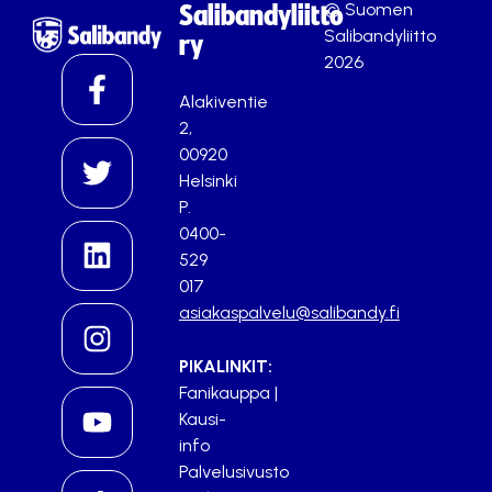
© Suomen
Salibandyliitto
Salibandyliitto
ry
2026
Alakiventie
2,
00920
Helsinki
P.
0400-
529
017
asiakaspalvelu@salibandy.fi
PIKALINKIT:
Fanikauppa
|
Kausi-
info
Palvelusivusto