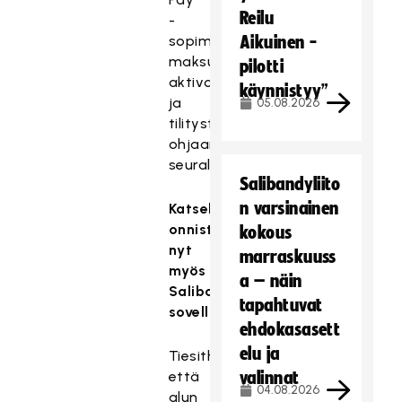
Reilu
-
sopimus
Aikuinen -
maksutoimintojen
pilotti
aktivoimiseksi
käynnistyy”
ja
05.08.2026
tilitysten
ohjaamiseksi
seuralle.
Salibandyliito
n varsinainen
Katselu
onnistuu
kokous
nyt
marraskuuss
myös
a – näin
SalibandyTV-
tapahtuvat
sovelluksella
ehdokasasett
elu ja
Tiesithän,
että
valinnat
04.08.2026
alun