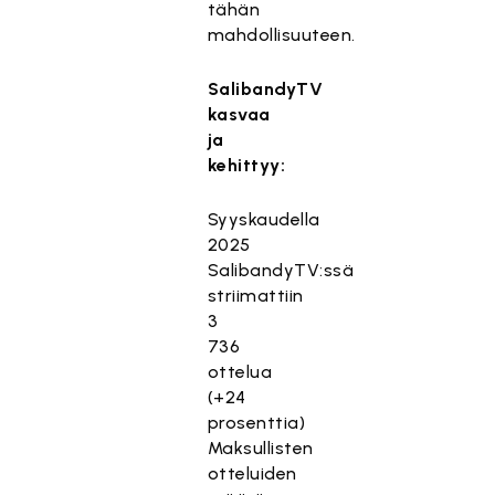
tähän
mahdollisuuteen.
SalibandyTV
kasvaa
ja
kehittyy:
Syyskaudella
2025
SalibandyTV:ssä
striimattiin
3
736
ottelua
(+24
prosenttia)
Maksullisten
otteluiden