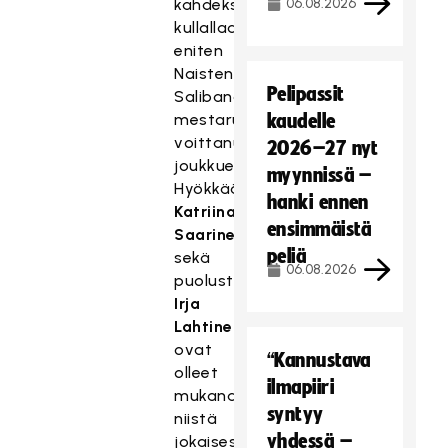
kahdeksalla
06.08.2026
kullallaan
eniten
Naisten
Pelipassit
Salibandyliigan
mestaruuksia
kaudelle
voittanut
2026–27 nyt
joukkue.
myynnissä –
Hyökkääjä
hanki ennen
Katriina
ensimmäistä
Saarinen
peliä
sekä
06.08.2026
puolustaja
Irja
Lahtinen
ovat
“Kannustava
olleet
ilmapiiri
mukana
syntyy
niistä
yhdessä –
jokaisessa,