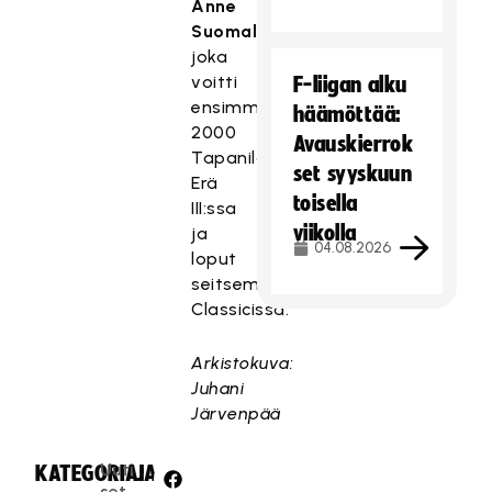
Anne
Suomalaisella
,
joka
voitti
F-liigan alku
ensimmäisensä
häämöttää:
2000
Avauskierrok
Tapanilan
set syyskuun
Erä
toisella
III:ssa
viikolla
ja
04.08.2026
loput
seitsemän
Classicissa.
Arkistokuva:
Juhani
Järvenpää
Uuti
KATEGORIA:
JAA:
set