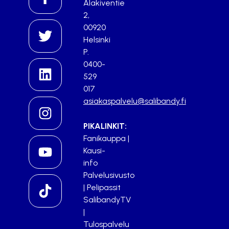
Alakiventie
2,
00920
Helsinki
P.
0400-
529
017
asiakaspalvelu@salibandy.fi
PIKALINKIT:
Fanikauppa
|
Kausi-
info
Palvelusivusto
|
Pelipassit
SalibandyTV
|
Tulospalvelu