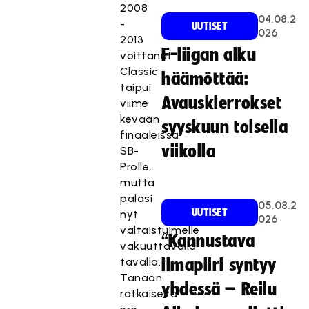
2008
04.08.2
-
UUTISET
026
2013
F-liigan alku
voittanut
Classic
häämöttää:
taipui
Avauskierrokset
viime
kevään
syyskuun toisella
finaaleissa
viikolla
SB-
Prolle,
mutta
palasi
05.08.2
UUTISET
nyt
026
valtaistuimelle
“Kannustava
vakuuttavalla
tavalla.
ilmapiiri syntyy
Tänään
yhdessä – Reilu
ratkaiseva