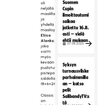
Suomen
oli
neljällä
Cupin
maalillaan
ilmoittautumi
ja
saikaa
yhdellä
jatkettu 16.8.
maalisyötöllään
asti – vielä
Eliisa
ehtii mukaan
Alanko
,
07.08.2026
joka
voitti
myös
kevään
Syksyn
pudotuspelien
turnausvilske
pistepörssin
parhaimmilla
saldolla
an – katso
18+6=24.
pelit
Classic
SalibandyTV:s
on
tä