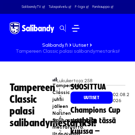
SalibandyTV
Tulospalvelu
F-liiga
Fanikauppa
Salibandy.fi
Uutiset
Tampereen Classic palasi salibandymestariksi!
Lukukertoja:
258
Tampereen
Tampereen
SUOSITTUA
1
Classic
02.08.2
Classic
2
UUTISET
juhlii
026
.
jälleen
palasi
Champions Cup
0
Naisten
4
vauhtiin tässä
Salibandyliigan
salibandymestariksi!
.
mestaruutta.
kuussa –
2
Iltapäivällä