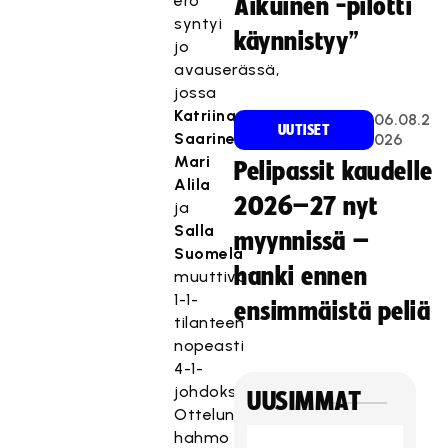
ero
Aikuinen -pilotti
syntyi
käynnistyy”
jo
avauserässä,
jossa
Katriina
06.08.2
UUTISET
Saarinen
,
026
Mari
Pelipassit kaudelle
Alila
2026–27 nyt
ja
Salla
myynnissä –
Suomela
hanki ennen
muuttivat
1-1-
ensimmäistä peliä
tilanteen
nopeasti
4-1-
johdoksi.
UUSIMMAT
Ottelun
hahmo