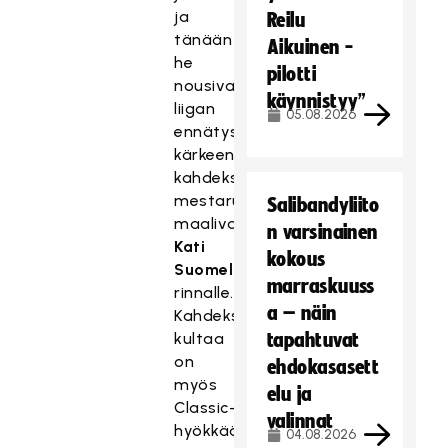
ja
Reilu
tänään
Aikuinen -
he
pilotti
nousivat
käynnistyy”
liigan
05.08.2026
ennätystilaston
kärkeen
kahdeksan
mestaruuden
Salibandyliito
maalivahtilegenda
n varsinainen
Kati
kokous
Suomelan
marraskuuss
rinnalle.
a – näin
Kahdeksan
kultaa
tapahtuvat
on
ehdokasasett
myös
elu ja
Classic-
valinnat
hyökkääjä
04.08.2026