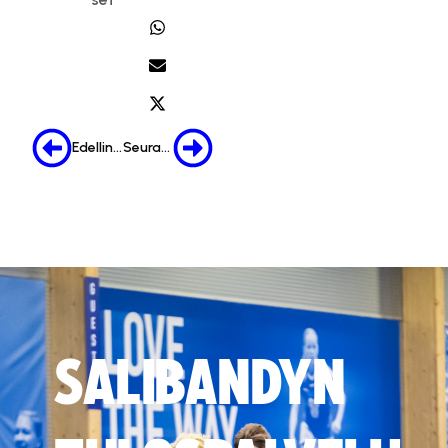
Edellinen
Seuraava
SALIBANDYN