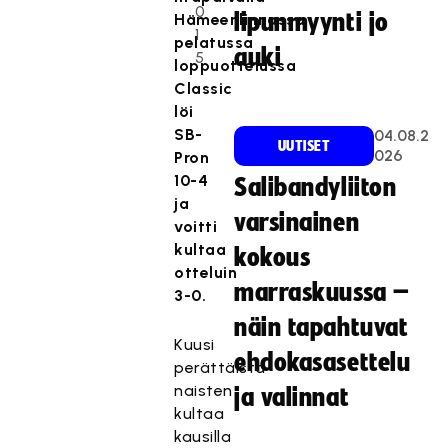
0
lipunmyynti jo
Hämeenlinnassa
1
pelatussa
auki
5
loppuottelussa
Classic
löi
SB-
04.08.2
UUTISET
026
Pron
10-4
Salibandyliiton
ja
varsinainen
voitti
kultaa
kokous
otteluin
marraskuussa –
3-0.
näin tapahtuvat
Kuusi
ehdokasasettelu
perättäistä
naisten
ja valinnat
kultaa
kausilla