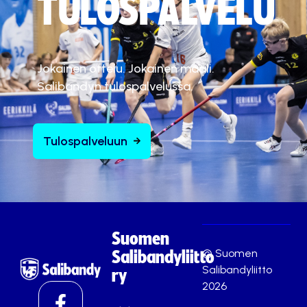
TULOSPALVELU
Jokainen ottelu. Jokainen maali.
Salibandyn tulospalvelussa.
Tulospalveluun
Suomen
© Suomen
Salibandyliitto
Salibandyliitto
ry
2026