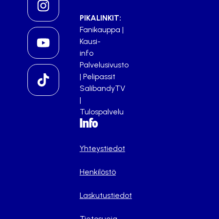
PIKALINKIT:
Fanikauppa
|
Kausi-
info
Palvelusivusto
|
Pelipassit
SalibandyTV
|
Tulospalvelu
Info
Yhteystiedot
Henkilöstö
Laskutustiedot
Tietosuoja