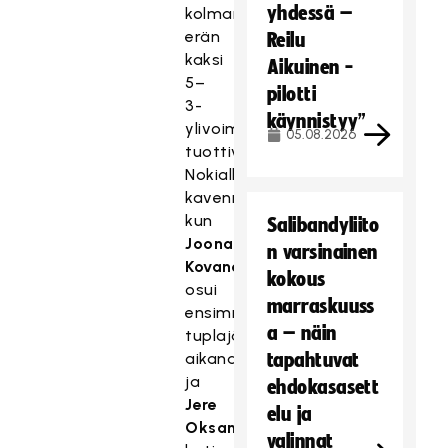
yhdessä –
kolmannen
erän
Reilu
kaksi
Aikuinen -
5–
pilotti
3-
käynnistyy”
ylivoimaa
05.08.2026
tuottivat
Nokialle
kavennukset
kun
Salibandyliito
Joonatan
n varsinainen
Kovanen
kokous
osui
marraskuuss
ensimmäisen
a – näin
tuplajäähyn
aikana
tapahtuvat
ja
ehdokasasett
Jere
elu ja
Oksanen
valinnat