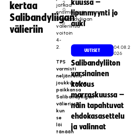
kuussa –
2
kertaa
jatkaa
0
lipunmyynti jo
ensimmäisiin
Salibandyliigan
1
Salibandyliigan
auki
9
välieriinsä
välieriin
voitoin
4-
2.
04.08.2
UUTISET
026
TPS
Salibandyliiton
varmisti
varsinainen
neljäntenä
joukkueensa
kokous
paikkansa
marraskuussa –
Salibandyliigan
välierissä
näin tapahtuvat
kun
ehdokasasettelu
se
löi
ja valinnat
tänään