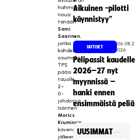
Avauserän
Aikuinen -pilotti
hahmoksi
nousi
käynnistyy”
tänään
Sami
Saarinen
,
jonka
06.08.2
UUTISET
026
kahdella
osumalla
Pelipassit kaudelle
TPS
2026–27 nyt
pääsi
tauolle
myynnissä –
2–
hanki ennen
0-
johdossa.
ensimmäistä peliä
Isäntien
Morics
Kruminsin
kavennuksen
UUSIMMAT
jälkeen