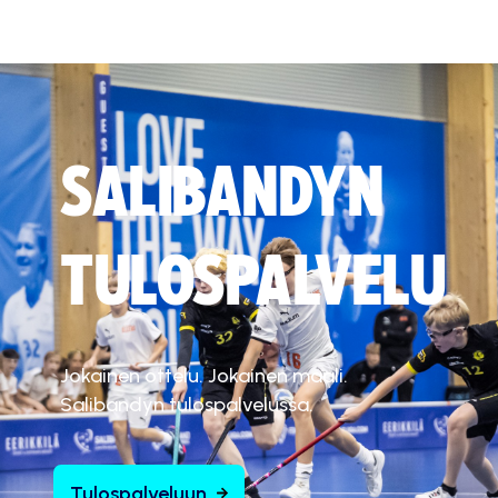
SALIBANDYN
TULOSPALVELU
Jokainen ottelu. Jokainen maali.
Salibandyn tulospalvelussa.
Tulospalveluun