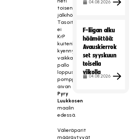
heti
04.08.2026
toisen
jälkihöyryissä.
Tasoitukseen
ei
F-liigan alku
KrP
häämöttää:
kuitenkaan
Avauskierrok
kyennyt
set syyskuun
vaikka
toisella
pallo
viikolla
loppusekunneilla
04.08.2026
pomppi
aivan
Pyry
Luukkosen
maalin
edessä.
Välieräparit
määräytyvät