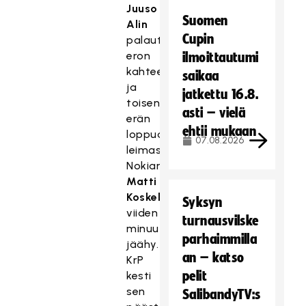
Juuso
Suomen
Alin
Cupin
palautti
eron
ilmoittautumi
kahteen,
saikaa
ja
jatkettu 16.8.
toisen
asti – vielä
erän
ehtii mukaan
loppua
07.08.2026
leimasi
Nokian
Matti
Koskelan
Syksyn
viiden
turnausvilske
minuutin
parhaimmilla
jäähy.
an – katso
KrP
pelit
kesti
sen
SalibandyTV:s