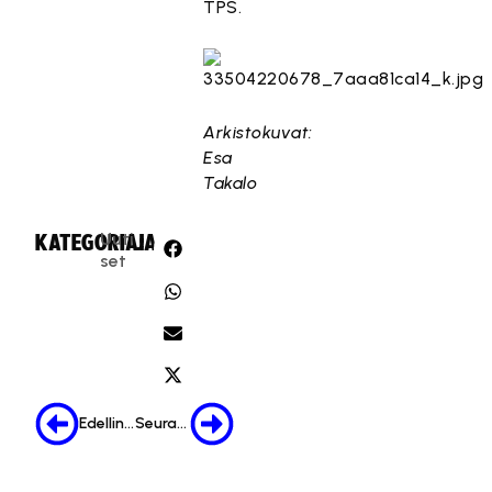
TPS.
Arkistokuvat:
Esa
Takalo
Uuti
KATEGORIA:
JAA:
set
Edellinen
Seuraava