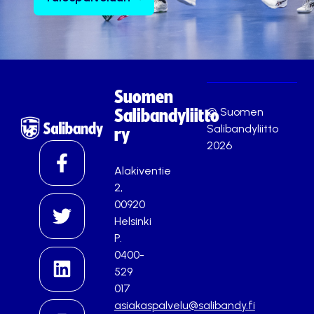
Suomen
© Suomen
Salibandyliitto
Salibandyliitto
ry
2026
Alakiventie
2,
00920
Helsinki
P.
0400-
529
017
asiakaspalvelu@salibandy.fi