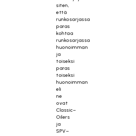
siten,
että
runkosarjassa
paras
kohtaa
runkosarjassa
huonoimman
ja
toiseksi
paras
toiseksi
huonoimman
eli
ne
ovat
Classic–
Oilers
ja
SPV–