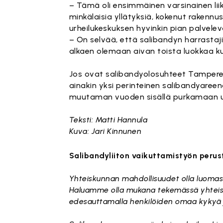
– Tämä oli ensimmäinen varsinainen li
minkälaisia yllätyksiä, kokenut rakennu
urheilukeskuksen hyvinkin pian palvele
– On selvää, että salibandyn harrastaj
alkaen olemaan aivan toista luokkaa kui
Jos ovat salibandyolosuhteet Tamperee
ainakin yksi perinteinen salibandyareena
muutaman vuoden sisällä purkamaan uud
Teksti: Matti Hannula
Kuva: Jari Kinnunen
Salibandyliiton vaikuttamistyön peru
Yhteiskunnan mahdollisuudet olla luomassa
Haluamme olla mukana tekemässä yhteist
edesauttamalla henkilöiden omaa kykyä 