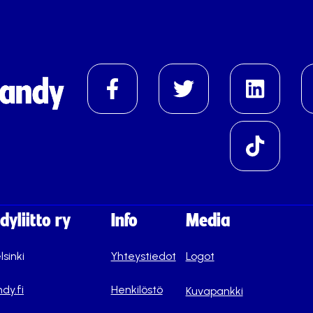
yliitto ry
Info
Media
lsinki
Yhteystiedot
Logot
dy.fi
Henkilöstö
Kuvapankki