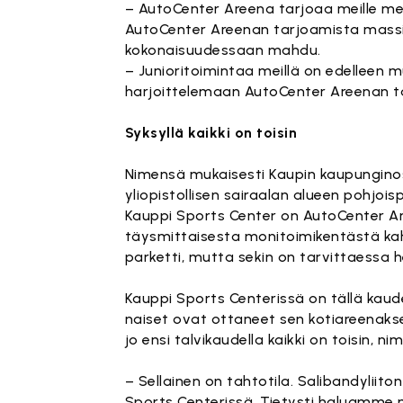
– AutoCenter Areena tarjoaa meille me
AutoCenter Areenan tarjoamista massiiv
kokonaisuudessaan mahdu.
– Junioritoimintaa meillä on edelleen 
harjoittelemaan AutoCenter Areenan ta
Syksyllä kaikki on toisin
Nimensä mukaisesti Kaupin kaupungin
yliopistollisen sairaalan alueen pohjoisp
Kauppi Sports Center on AutoCenter Ar
täysmittaisesta monitoimikentästä kah
parketti, mutta sekin on tarvittaessa
Kauppi Sports Centerissä on tällä kaude
naiset ovat ottaneet sen kotiareenaks
jo ensi talvikaudella kaikki on toisin,
– Sellainen on tahtotila. Salibandylii
Sports Centerissä. Tietysti haluamme m