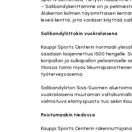
– Salibandykenttämme on jo pelimiesten
Alakerran kolmen täysimittaisen kentän 
leveä kenttä, jota voidaan käyttää sal
Salibandyliittokin vuokralaisena
Kauppi Sports Centerin normaali yleisö
saadaan laajennettua 1500 hengelle. Sali
koripallon ja sulkapallon pelaamiselle
tiloissa toimii myös liikuntapainottein
työterveysasema.
Salibandyliiton Sisä-Suomen aluetoimis
vuokralaisena muutaman valtakunnallise
valmistuva elämyspuisto tuo sekin Kau
Poistumaakin tiedossa
Kauppi Sports Centerin rakennuttajana