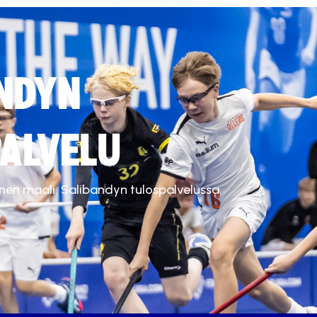
NDYN
ALVELU
inen maali. Salibandyn tulospalvelussa.