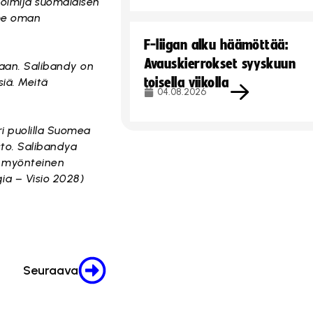
toimija suomalaisen
mme oman
F-liigan alku häämöttää:
Avauskierrokset syyskuun
maan. Salibandy on
toisella viikolla
siä. Meitä
04.08.2026
ri puolilla Suomea
sto. Salibandya
in myönteinen
gia – Visio 2028)
Seuraava