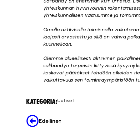
Salibandy on enemmän kuin urheilua. Lis
yhteiskunnan hyvinvoinnin rakentamises
yhteiskunnallisen vastuumme ja toimimm
Omalla aktiivisella toiminnalla vaikuta
laajasti arvostettu ja sillä on vahva paik
kuunnellaan.
Olemme alueellisesti aktiivinen paikallin
salibandyn tarpeisiin liittyvissä kysymy
koskevat päätökset tehdään oikeiden tiet
vaikuttavuus sen toimintaympäristöön tule
Uutiset
KATEGORIA:
Edellinen