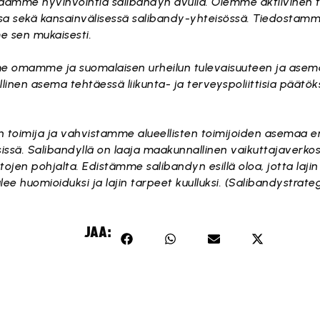
äämme hyvinvointia salibandyn avulla. Olemme aktiivinen 
sa sekä kansainvälisessä salibandy-yhteisössä. Tiedosta
e sen mukaisesti.
mme omamme ja suomalaisen urheilun tulevaisuuteen ja ase
allinen asema tehtäessä liikunta- ja terveyspoliittisia päätök
en toimija ja vahvistamme alueellisten toimijoiden asemaa e
ksissä. Salibandyllä on laaja maakunnallinen vaikuttajaverko
ojen pohjalta. Edistämme salibandyn esillä oloa, jotta laj
e huomioiduksi ja lajin tarpeet kuulluksi. (Salibandystrate
JAA: