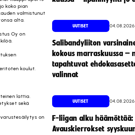
jo koko pian
 kauden valmistunut
onsa alta.
04.08.2026
UUTISET
ustus Oy on
ilöä.
Salibandyliiton varsinain
kokous marraskuussa – 
ituksen
tapahtuvat ehdokasasette
eritoten koulut.
valinnat
einen lattia.
04.08.2026
UUTISET
etykset sekä
varustesäilytys on
F-liigan alku häämöttää:
Avauskierrokset syyskuu