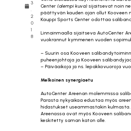
3
Center
(alempi kuva)
sijaitsevat noin n
.
päättyvän kauden ajan ollut Kooveen m
2
Kauppi Sports Center odottaa saliband
0
1
Linnainmaalla sijaitseva AutoCenter A
8
vuokrannut kymmenen vuoden sopimukse
– Suurin osa Kooveen salibandytoiminno
puheenjohtaja ja Kooveen salibandyja
– Päiväaikoja ja ns. lepakkovuoroja vuo
Melkoinen synergiaetu
AutoCenter Areenan molemmissa saliban
Parasta nykyaikaa edustaa myös areena
hidastukset useammastakin kulmasta.
Areenassa ovat myös Kooveen salibandy
keskitetty saman katon alle.