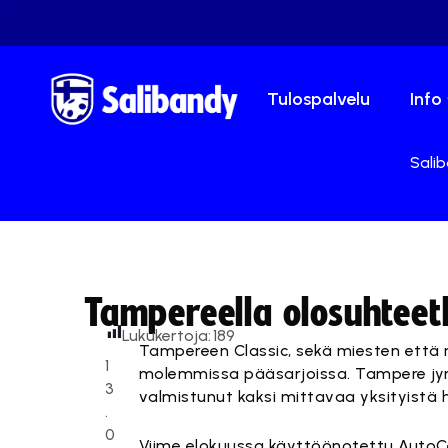
Tulospalvelu
Info
Salib
Tampereella olosuhteet
Lukukertoja:
189
Tampereen Classic, sekä miesten että n
1
molemmissa pääsarjoissa. Tampere jyrää
3
valmistunut kaksi mittavaa yksityistä h
.
0
Viime elokuussa käyttöönotettu Auto