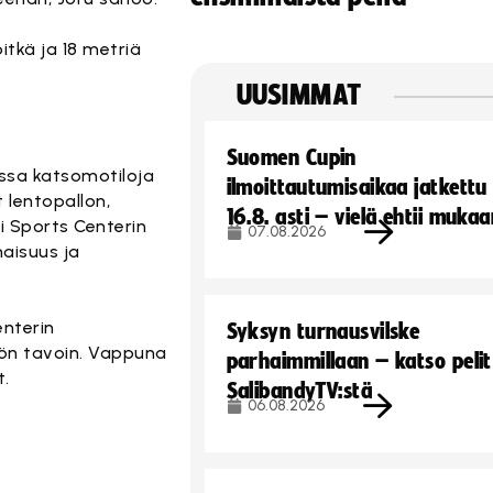
itkä ja 18 metriä
UUSIMMAT
Suomen Cupin
essa katsomotiloja
ilmoittautumisaikaa jatkettu
 lentopallon,
16.8. asti – vielä ehtii muka
i Sports Centerin
07.08.2026
naisuus ja
enterin
Syksyn turnausvilske
stön tavoin. Vappuna
parhaimmillaan – katso pelit
t.
SalibandyTV:stä
06.08.2026