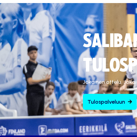
SALIBA
TULOSP
Jokainen ottelu. Joka
Tulospalveluun