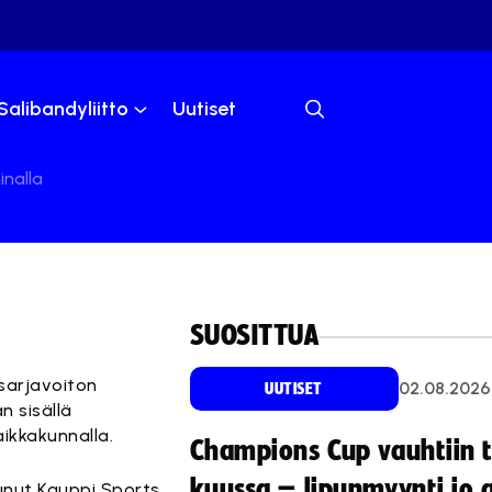
Salibandyliitto
Uutiset
nalla
SUOSITTUA
sarjavoiton
02.08.2026
UUTISET
n sisällä
aikkakunnalla.
Champions Cup vauhtiin 
kuussa – lipunmyynti jo 
unut Kauppi Sports