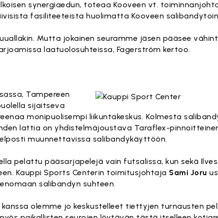
lkoisen synergiaedun, toteaa Kooveen vt. toiminnanjoht
isista fasiliteeteista huolimatta Kooveen salibandytoim
muuallakin. Mutta jokainen seuramme jäsen pääsee vähint
rjoamissa laatuolosuhteissa, Fagerström kertoo.
osassa, Tampereen
uolella sijaitseva
eenaa monipuolisempi liikuntakeskus. Kolmesta saliband
den lattia on yhdistelmäjoustava Taraflex-pinnoittein
 helposti muunnettavissa salibandykäyttöön.
lla pelattu pääsarjapelejä vain futsalissa, kun sekä Ilve
een. Kauppi Sports Centerin toimitusjohtaja
Sami Joru
us
 nimenomaan salibandyn suhteen.
ton kanssa olemme jo keskustelleet tiettyjen turnausten p
yös paikallisten seurojen löytävän tästä itselleen kotiar