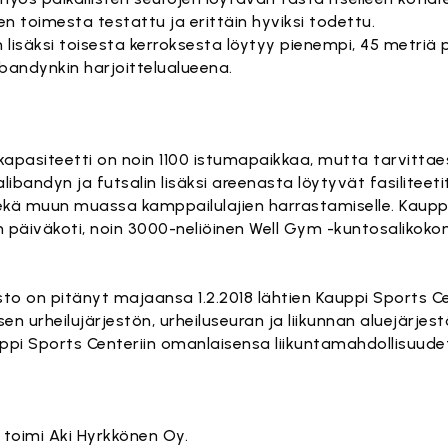
 toimesta testattu ja erittäin hyviksi todettu.
lisäksi toisesta kerroksesta löytyy pienempi, 45 metriä p
ibandynkin harjoittelualueena.
kapasiteetti on noin 1100 istumapaikkaa, mutta tarvitta
bandyn ja futsalin lisäksi areenasta löytyvät fasiliteetit
 sekä muun muassa kamppailulajien harrastamiselle. Kaupp
en päiväkoti, noin 3000-neliöinen Well Gym -kuntosalikoko
to on pitänyt majaansa 1.2.2018 lähtien Kauppi Sports C
n urheilujärjestön, urheiluseuran ja liikunnan aluejärje
ppi Sports Centeriin omanlaisensa liikuntamahdollisuude
 toimi Aki Hyrkkönen Oy.