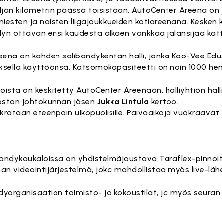
eljän kilometrin päässä toisistaan. AutoCenter Areena on 
iesten ja naisten liigajoukkueiden kotiareenana. Kesken
yn ottavan ensi kaudesta alkaen vankkaa jalansijaa katt
reena on kahden salibandykentän halli, jonka Koo-Vee Ed
lla käyttöönsä. Katsomokapasiteetti on noin 1000 henk
ista on keskitetty AutoCenter Areenaan, halliyhtiön hall
oston johtokunnan jäsen
Jukka Lintula
kertoo.
krataan eteenpäin ulkopuolisille. Päiväaikoja vuokraavat 
dykaukaloissa on yhdistelmäjoustava Taraflex-pinnoitt
n videointijärjestelmä, joka mahdollistaa myös live-läh
organisaation toimisto- ja kokoustilat, ja myös seuran 