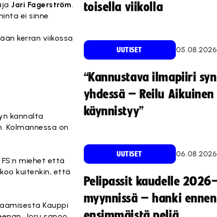
aja
Jari Fagerström
.
toisella viikolla
inta ei sinne
ään kerran viikossa
05.08.2026
UUTISET
“Kannustava ilmapiiri sy
yhdessä – Reilu Aikuinen 
käynnistyy”
yn kannalta
en. Kolmannessa on
06.08.2026
UUTISET
s FS:n miehet että
koo kuitenkin, että
Pelipassit kaudelle 2026
myynnissä – hanki ennen
elaamisesta Kauppi
ensimmäistä peliä
eenan, Joru sanoo.