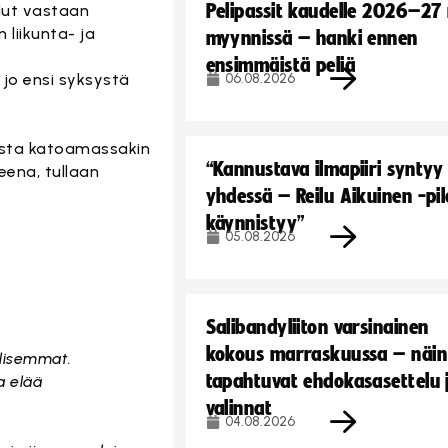
Pelipassit kaudelle 2026–27
lut vastaan
liikunta- ja
myynnissä – hanki ennen
ensimmäistä peliä
 jo ensi syksystä
06.08.2026
gista katoamassakin
“Kannustava ilmapiiri syntyy
eena, tullaan
yhdessä – Reilu Aikuinen -pil
käynnistyy”
05.08.2026
Salibandyliiton varsinainen
kokous marraskuussa – näin
llisemmat.
tapahtuvat ehdokasasettelu 
a elää
valinnat
04.08.2026