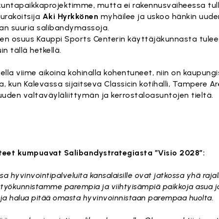
ikuntapaikkaprojektimme, mutta ei rakennusvaiheessa tul
surakoitsija
Aki Hyrkkönen
myhäilee ja uskoo hänkin uuden 
van suuria salibandymassoja.
ien osuus Kauppi Sports Centerin käyttäjäkunnasta tulee
n tällä hetkellä.
lla viime aikoina kohinalla kohentuneet, niin on kaupun
, kun Kalevassa sijaitseva Classicin kotihalli, Tampere Ar
en valtaväyläliittymän ja kerrostaloasuntojen tieltä.
steet kumpuavat Salibandystrategiasta ”Visio 2028”:
 hyvinvointipalveluita kansalaisille ovat jatkossa yhä raja
yökunnistamme parempia ja viihtyisämpiä paikkoja asua j
ja halua pitää omasta hyvinvoinnistaan parempaa huolta.