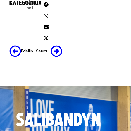
Uuti
KATEGORIA:
JAA:
set
Edellinen
Seuraava
SALIBANDYN