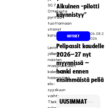
30.7.
Aikuinen -pilotti
Otteluista
käynnistyy”
pyritään
tuottamaan
striimit
06.08.2
katsottaviksi.
UUTISET
026
Pelipassit kaudelle
Leirin
jälkeen
2026–27 nyt
naisten
myynnissä –
maajoukkueen
hanki ennen
kalenterissa
häämöttää
ensimmäistä peliä
elo-
syyskuun
vaihteessa
UUSIMMAT
Tšekissä
pelattava