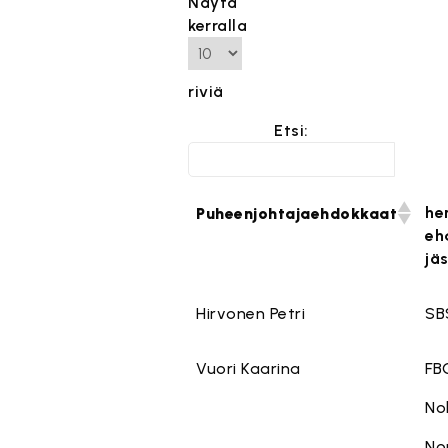
Näytä
kerralla
riviä
Etsi:
he
Puheenjohtajaehdokkaat
eh
jä
Hirvonen Petri
SB
Vuori Kaarina
FB
No
No