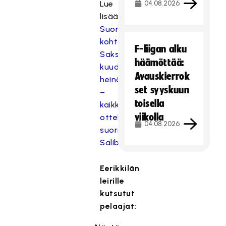
Lue
04.08.2026
lisää:
Suomi
kohtaa
F-liigan alku
Saksan
häämöttää:
kuudesti
Avauskierrok
heinäkuussa
set syyskuun
–
toisella
kaikki
viikolla
ottelut
04.08.2026
suorina
SalibandyTV:ssä
Eerikkilän
leirille
kutsutut
pelaajat: