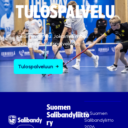
TULOSPALVELU
Jokainen ottelu. Jokainen maali.
Salibandyn tulospalvelussa.
Tulospalveluun
Suomen
© Suomen
Salibandyliitto
Salibandyliitto
ry
2026