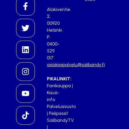
Alakiventie
2,
00920
Helsinki
P.
0400-
529
017
asiakaspalvelu@salibandy.fi
PIKALINKIT:
Fanikauppa
|
Kausi-
info
Palvelusivusto
|
Pelipassit
SalibandyTV
|