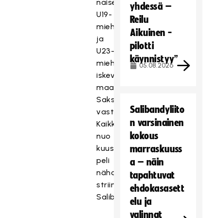
naiset,
yhdessä –
U19-
Reilu
miehet
Aikuinen -
ja
pilotti
U23-
käynnistyy”
miehet
05.08.2026
iskevät
maaottelut
Saksaa
Salibandyliito
vastaan.
n varsinainen
Kaikki
kokous
nuo
kuusi
marraskuuss
peli
a – näin
nähdään
tapahtuvat
striimattuina
ehdokasasett
SalibandyTV:ssä.
elu ja
valinnat