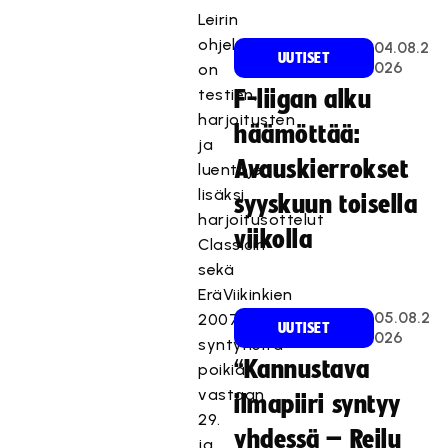
Leirin
ohjelmassa
04.08.2
UUTISET
026
on
testien,
F-liigan alku
harjoitusten
häämöttää:
ja
Avauskierrokset
luentojen
lisäksi
syyskuun toisella
harjoitusottelut
viikolla
Classicin
sekä
EräViikinkien
05.08.2
2007
UUTISET
026
syntyneitä
“Kannustava
poikia
vastaan
ilmapiiri syntyy
29.
yhdessä – Reilu
ja