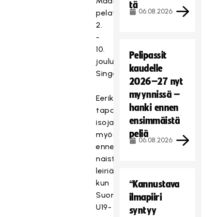
Maailmanmestaruudesta
tä
06.08.2026
pelataan
2.
-
10.
Pelipassit
joulukuuta
kaudelle
Singaporessa.
2026–27 nyt
myynnissä –
Eerikkilässä
hanki ennen
tapahtuu
ensimmäistä
isoja
peliä
myös
06.08.2026
ennen
naisten
leiriä,
kun
“Kannustava
Suomen
ilmapiiri
U19-
syntyy