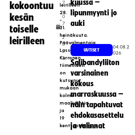
kuussa –
7
kokoontuu
leirilleen
.
lipunmyynti jo
28.
kesän
0
-
auki
7
toiselle
31.
.
heinäkuuta.
2
leirilleen
Päävalmentaja
0
04.08.2
Lasse
UUTISET
2
026
Kurronen
3
Salibandyliiton
tiimeineen
varsinainen
on
kutsunut
kokous
mukaan
marraskuussa –
kolme
maalivahtia
näin tapahtuvat
ja
ehdokasasettelu
19
ja valinnat
kenttäpelaajaa.