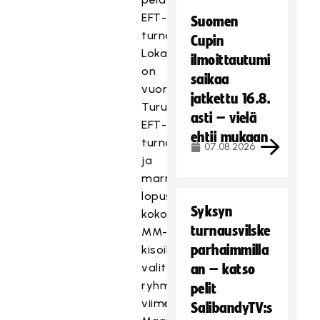
EFT-
Suomen
turnaus.
Cupin
Lokakuussa
ilmoittautumi
on
saikaa
vuorossa
jatkettu 16.8.
Turun
asti – vielä
EFT-
ehtii mukaan
turnaus,
07.08.2026
ja
marraskuun
lopussa
Syksyn
kokoontuu
turnausvilske
MM-
parhaimmilla
kisoihin
valittu
an – katso
ryhmä
pelit
viimeistelyleirilleen.
SalibandyTV:s