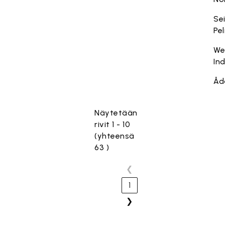
Se
Pel
We
In
Åd
Näytetään
rivit 1 - 10
(yhteensä
63 )
❮
1
❯