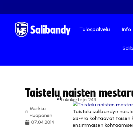
Tulospalvelu
Info
Sali
Taistelu naisten mesta
Lukukertoja:
243
Markku
Taistelu salibandyn naist
Huoponen
SB-Pro kohtaavat toisen k
07.04.2014
ensimmäisen kohtaamisen 