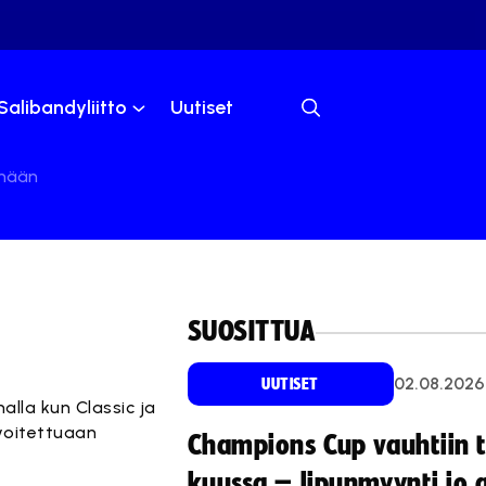
Salibandyliitto
Uutiset
änään
SUOSITTUA
02.08.2026
UUTISET
lla kun Classic ja
 voitettuaan
Champions Cup vauhtiin 
kuussa – lipunmyynti jo 