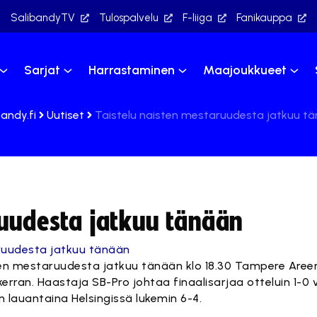
SalibandyTV
Tulospalvelu
F-liiga
Fanikauppa
Sarjat
Harrastaminen
Maajoukkueet
bandy.fi
Uutiset
Taistelu naisten mestaruudesta jatkuu t
ruudesta jatkuu tänään
en mestaruudesta jatkuu tänään klo 18.30 Tampere Areena
erran. Haastaja SB-Pro johtaa finaalisarjaa otteluin 1-0
lauantaina Helsingissä lukemin 6-4.