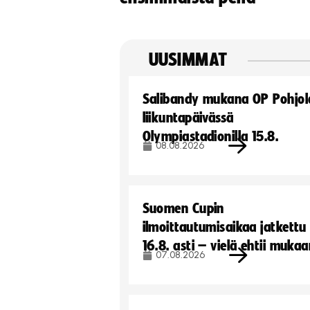
UUSIMMAT
Salibandy mukana OP Pohjol
liikuntapäivässä
Olympiastadionilla 15.8.
08.08.2026
Suomen Cupin
ilmoittautumisaikaa jatkettu
16.8. asti – vielä ehtii muka
07.08.2026