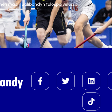
inen maali. Salibandyn tulospalvelussa.