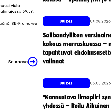
nousi vielä
lin ajassa 59.59.
04.08.2026
UUTISET
väänä. SB-Pro hakee
Salibandyliiton varsinain
kokous marraskuussa – 
tapahtuvat ehdokasasette
valinnat
Seuraava
05.08.2026
UUTISET
“Kannustava ilmapiiri sy
yhdessä – Reilu Aikuinen 