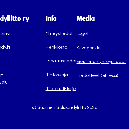
yliitto ry
Info
Media
lsinki
Yhteystiedot
Logot
dy.fi
Henkilöstö
Kuvapankki
Laskutustiedot
Viestinnän yhteystiedot
Tietosuoja
it
Tiedotteet (ePressi)
velu
Tilaa uutiskirje
© Suomen Salibandyliitto 2026