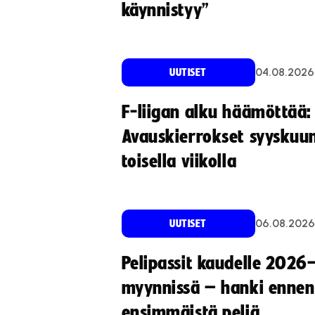
käynnistyy”
04.08.2026
UUTISET
F-liigan alku häämöttää:
Avauskierrokset syyskuu
toisella viikolla
06.08.2026
UUTISET
Pelipassit kaudelle 2026
myynnissä – hanki ennen
ensimmäistä peliä