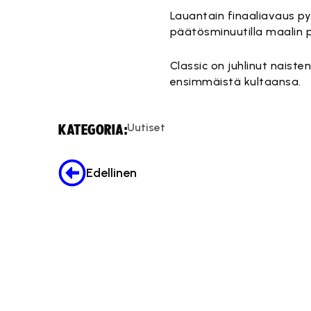
Lauantain finaaliavaus py
päätösminuutilla maalin
Classic on juhlinut nais
ensimmäistä kultaansa.
Uutiset
KATEGORIA:
Edellinen