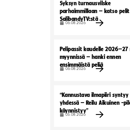
Syksyn turnausvilske
parhaimmillaan – katso pelit
SalibandyTV:stä
06.08.2026
Pelipassit kaudelle 2026–27
myynnissä – hanki ennen
ensimmäistä peliä
06.08.2026
“Kannustava ilmapiiri syntyy
yhdessä – Reilu Aikuinen -pil
käynnistyy”
05.08.2026