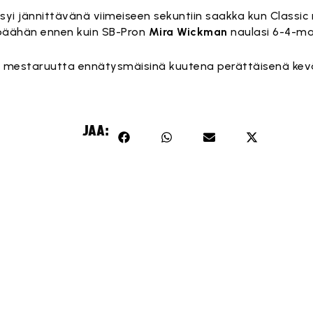
syi jännittävänä viimeiseen sekuntiin saakka kun Classic 
 päähän ennen kuin SB-Pron
Mira Wickman
naulasi 6-4-maa
ten mestaruutta ennätysmäisinä kuutena perättäisenä ke
JAA: