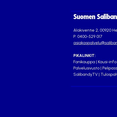
Suomen Saliband
Alakiventie 2, 00920 He
P. 0400-529 017
asiakaspalvelu@saliban
PIKALINKIT:
Fanikauppa
|
Kausi-info
Palvelusivusto
|
Pelipass
SalibandyTV
|
Tulospal