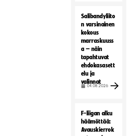
e
i
Salibandyliito
t
n varsinainen
ä
kokous
.
marraskuuss
Hyväksy markkinointievästeet
a – näin
tapahtuvat
ehdokasasett
elu ja
valinnat
04.08.2026
F-liigan alku
häämöttää:
Avauskierrok