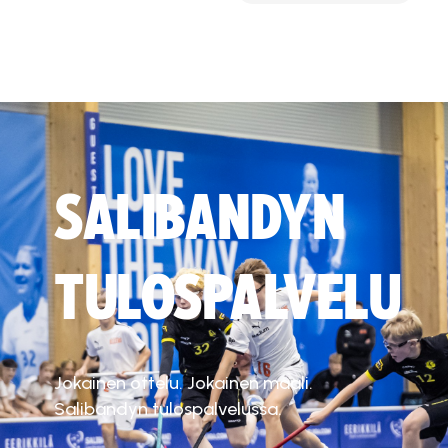
SALIBANDYN
TULOSPALVELU
Jokainen ottelu. Jokainen maali.
Salibandyn tulospalvelussa.