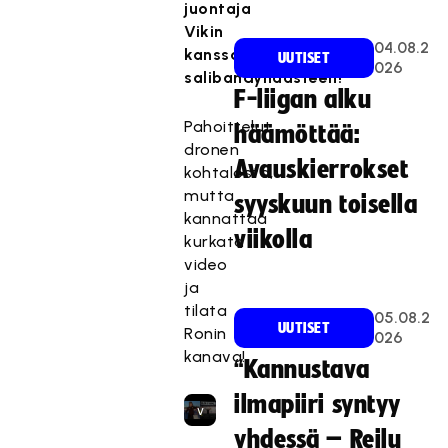
juontaja
o
Vikin
n
04.08.2
kanssa
UUTISET
e
026
salibandyhaasteen!
s
F-liigan alku
t
Pahoittelut
häämöttää:
e
dronen
t
Avauskierrokset
kohtalosta,
t
mutta
syyskuun toisella
y
kannattaa
,
viikolla
kurkata
k
video
o
ja
s
tilata
05.08.2
k
UUTISET
Ronin
026
a
kanava!
“Kannustava
s
e
ilmapiiri syntyy
v
a
yhdessä – Reilu