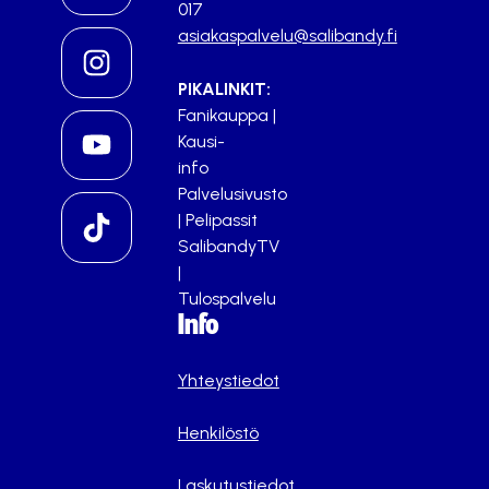
017
asiakaspalvelu@salibandy.fi
PIKALINKIT:
Fanikauppa
|
Kausi-
info
Palvelusivusto
|
Pelipassit
SalibandyTV
|
Tulospalvelu
Info
Yhteystiedot
Henkilöstö
Laskutustiedot