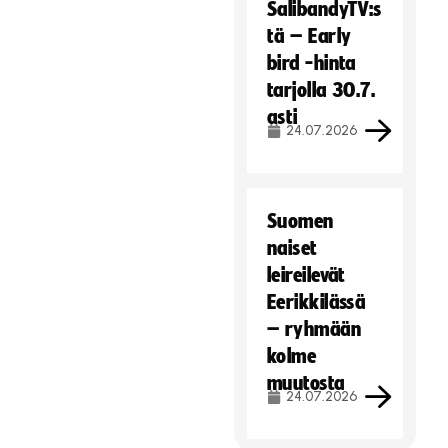
SalibandyTV:s
tä – Early
bird -hinta
tarjolla 30.7.
asti
24.07.2026
Suomen
naiset
leireilevät
Eerikkilässä
– ryhmään
kolme
muutosta
24.07.2026