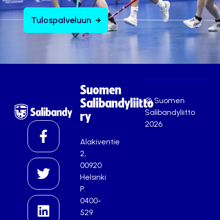
Tulospalveluun
Suomen
© Suomen
Salibandyliitto
Salibandyliitto
ry
2026
Alakiventie
2,
00920
Helsinki
P.
0400-
529