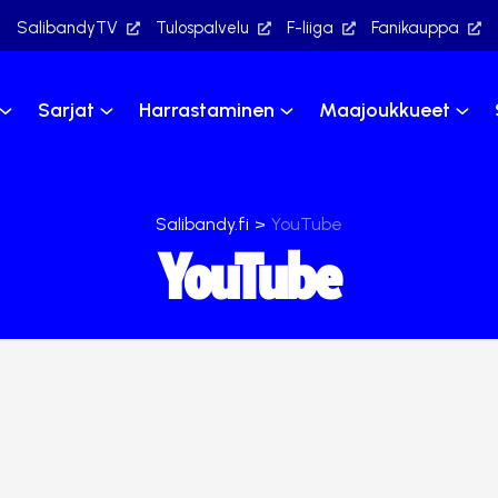
SalibandyTV
Tulospalvelu
F-liiga
Fanikauppa
Sarjat
Harrastaminen
Maajoukkueet
Salibandy.fi
>
YouTube
YouTube