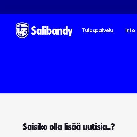
Tulospalvelu
Info
Saisiko olla lisää uutisia..?