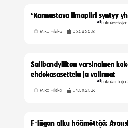
“Kannustava ilmapiiri syntyy yh
Lukukertoja:
Mika Hilska
05.08.2026
Salibandyliiton varsinainen ko
ehdokasasettelu ja valinnat
Lukukertoja:
Mika Hilska
04.08.2026
F-liigan alku häämöttää: Avausk