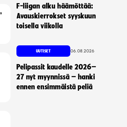
F-liigan alku häämöttää:
”
Avauskierrokset syyskuun
toisella viikolla
06.08.2026
UUTISET
Pelipassit kaudelle 2026–
27 nyt myynnissä – hanki
ennen ensimmäistä peliä