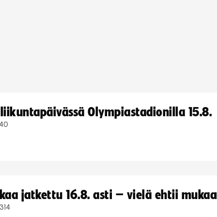
iikuntapäivässä Olympiastadionilla 15.8.
40
a jatkettu 16.8. asti – vielä ehtii muka
314