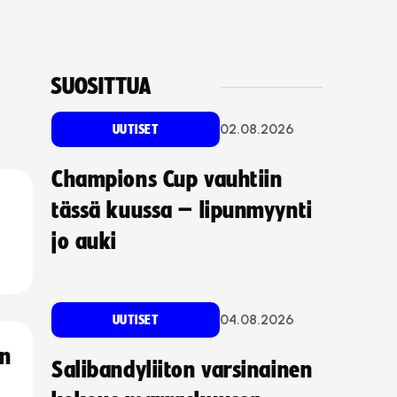
SUOSITTUA
02.08.2026
UUTISET
Champions Cup vauhtiin
tässä kuussa – lipunmyynti
jo auki
04.08.2026
UUTISET
an
Salibandyliiton varsinainen