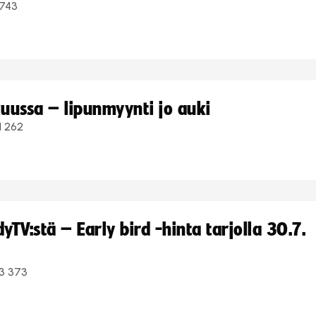
743
uussa – lipunmyynti jo auki
1 262
TV:stä – Early bird -hinta tarjolla 30.7.
3 373