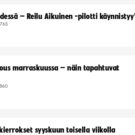
dessä – Reilu Aikuinen -pilotti käynnistyy
765
kous marraskuussa – näin tapahtuvat
860
ierrokset syyskuun toisella viikolla