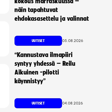
kokous marraskuussa –
näin tapahtuvat
ehdokasasettelu ja valinnat
05.08.2026
UUTISET
“Kannustava ilmapiiri
syntyy yhdessä – Reilu
Aikuinen -pilotti
käynnistyy”
04.08.2026
UUTISET