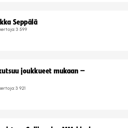
ukka Seppälä
kertoja:
3 599
 kutsuu joukkueet mukaan –
kertoja:
3 921