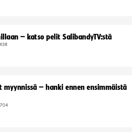
llaan – katso pelit SalibandyTV:stä
438
yt myynnissä – hanki ennen ensimmäistä
704