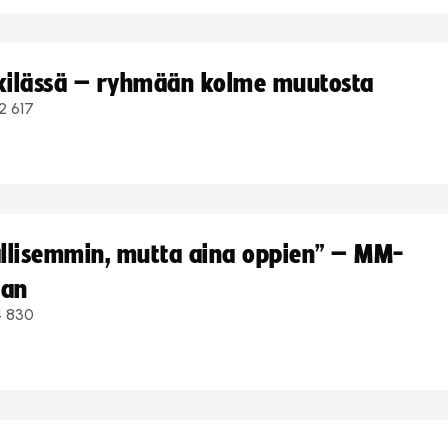
kkilässä – ryhmään kolme muutosta
2 617
hallisemmin, mutta aina oppien” – MM-
aan
4 830