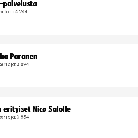
i-palvelusta
ertoja:
4 244
uha Poranen
kertoja:
3 894
erityiset Nico Salolle
kertoja:
3 854