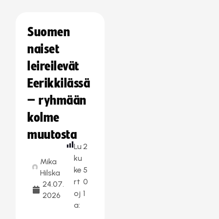
Suomen
naiset
leireilevät
Eerikkilässä
– ryhmään
kolme
muutosta
Lu
2
ku
Mika
ke
5
Hilska
rt
0
24.07.
oj
1
2026
a: