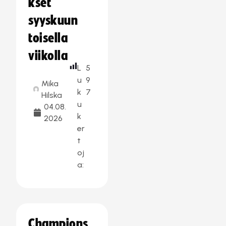
kset
syyskuun
toisella
viikolla
L
5
u
9
Mika
k
7
Hilska
u
04.08.
k
2026
er
t
oj
a:
Champions