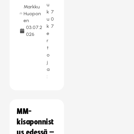
u
Markku
k
7
Huopon
u
0
en
k
7
03.07.2
e
026
r
t
o
j
a
:
MM-
kisaponnist
us edessä –