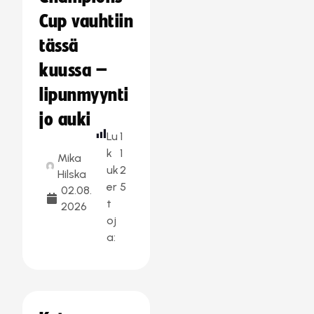
Cup vauhtiin
tässä
kuussa –
lipunmyynti
jo auki
Lu
1
k
1
Mika
uk
2
Hilska
er
5
02.08.
t
2026
oj
a: