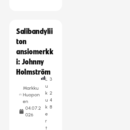
Salibandylii
ton
ansiomerkk
i: Johnny
Holmström
L
3
u
Markku
k
2
Huopon
u
4
en
k
8
04.07.2
e
026
r
t