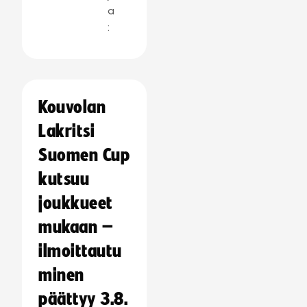
a
:
Kouvolan
Lakritsi
Suomen Cup
kutsuu
joukkueet
mukaan –
ilmoittautu
minen
päättyy 3.8.