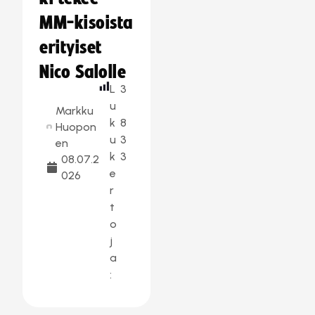
MM-kisoista
erityiset
Nico Salolle
L
3
u
Markku
k
8
Huopon
u
3
en
k
3
08.07.2
e
026
r
t
o
j
a
: