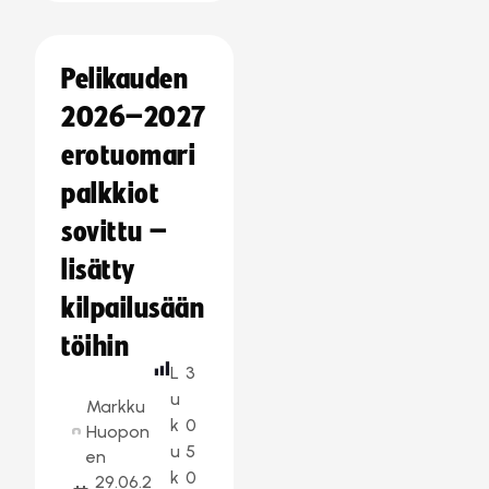
Pelikauden
2026–2027
erotuomari
palkkiot
sovittu –
lisätty
kilpailusään
töihin
L
3
u
Markku
k
0
Huopon
u
5
en
k
0
29.06.2