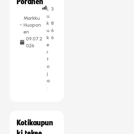
Poranen
L
3
u
Markku
k
8
Huopon
u
6
en
k
6
09.07.2
e
026
r
t
o
j
a
:
Kotikaupun
ki tekee