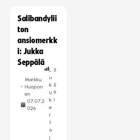
Salibandylii
ton
ansiomerkk
i: Jukka
Seppälä
L
3
u
Markku
k
5
Huopon
u
9
en
k
1
07.07.2
e
026
r
t
o
j