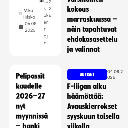
Lu
2
kokous
k
2
Mika
uk
6
Hilska
marraskuussa –
er
06.08.
näin tapahtuvat
t
2026
oj
ehdokasasettelu
a:
ja valinnat
04.08.2
Pelipassit
UUTISET
026
kaudelle
F-liigan alku
2026–27
häämöttää:
nyt
Avauskierrokset
myynnissä
syyskuun toisella
– hanki
viikolla