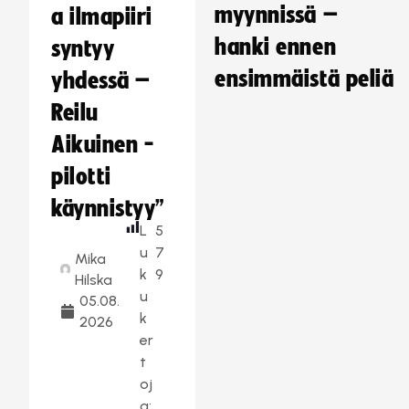
myynnissä –
a ilmapiiri
hanki ennen
syntyy
ensimmäistä peliä
yhdessä –
Reilu
Aikuinen -
pilotti
käynnistyy”
L
5
u
7
Mika
k
9
Hilska
u
05.08.
k
2026
er
t
oj
a: