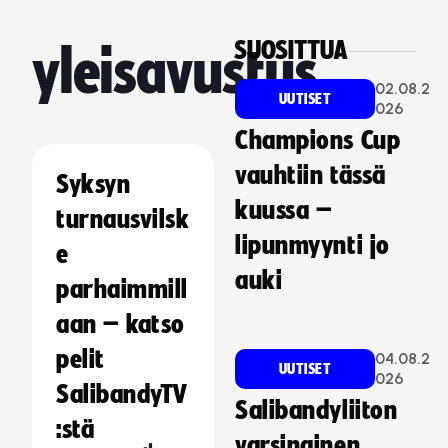
SUOSITTUA
yleisavustus
02.08.2
UUTISET
026
Champions Cup
vauhtiin tässä
Syksyn
kuussa –
turnausvilsk
lipunmyynti jo
e
auki
parhaimmill
aan – katso
pelit
04.08.2
UUTISET
026
SalibandyTV
Salibandyliiton
:stä
varsinainen