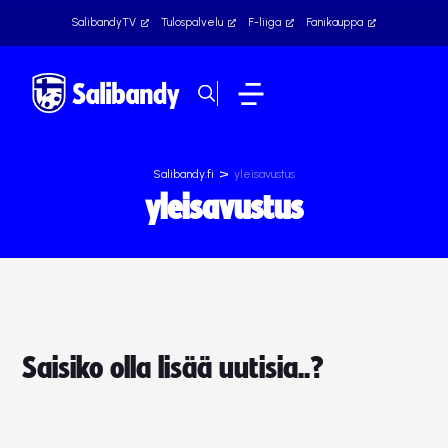
SalibandyTV
Tulospalvelu
F-liiga
Fanikauppa
>
Salibandy.fi
yleisavustus
yleisavustus
Saisiko olla lisää uutisia..?