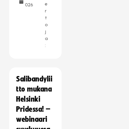
e
026
r
t
o
j
a
:
Salibandylii
tto mukana
Helsinki
Pridessa! –
webinaari