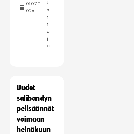
k
01.07.2
e
026
r
t
o
j
a
:
Uudet
salibandyn
pelisäännöt
voimaan
heinäkuun