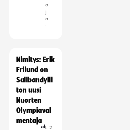
o
j
a
:
Nimitys: Erik
Frilund on
Salibandylii
ton uusi
Nuorten
Olympiaval
mentaja
L
2