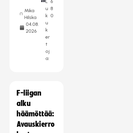
L
6
u
8
Mika
k
0
Hilska
u
04.08.
k
2026
er
t
oj
a:
F-liigan
alku
häämöttää:
Avauskierro