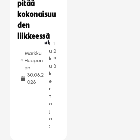
pitää
kokonaisuu
den
liikkeessä
L
1
u
2
Markku
k
9
Huopon
u
3
en
k
30.06.2
e
026
r
t
o
j
a
: