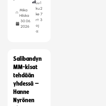
Lu
1
ku
2
Mika
ke
7
Hilska
rt
3
30.06.
oj
2026
a:
Salibandyn
MM-kisat
tehdään
yhdessä –
Hanne
Nyrönen