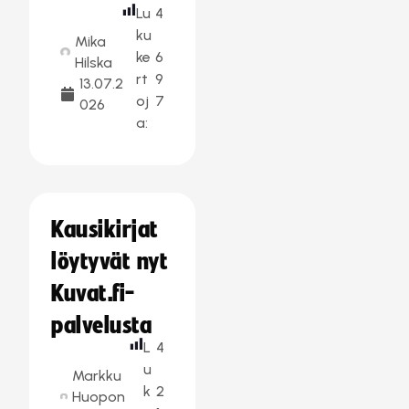
Lu
4
ku
Mika
ke
6
Hilska
rt
9
13.07.2
oj
7
026
a:
Kausikirjat
löytyvät nyt
Kuvat.fi-
palvelusta
L
4
u
Markku
k
2
Huopon