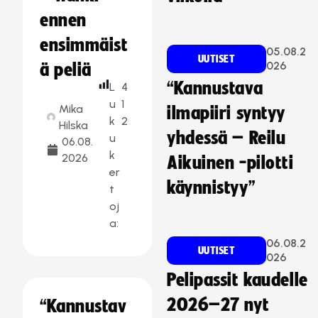
ennen
ensimmäist
05.08.2
UUTISET
026
ä peliä
“Kannustava
L
4
u
1
Mika
ilmapiiri syntyy
k
2
Hilska
yhdessä – Reilu
u
06.08.
k
2026
Aikuinen -pilotti
er
käynnistyy”
t
oj
a:
06.08.2
UUTISET
026
Pelipassit kaudelle
2026–27 nyt
“Kannustav