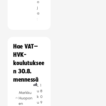
o
j
a
:
Hae VAT–
HVK-
koulutuksee
n 30.8.
mennessä
L
1
u
8
Markku
k
0
Huopon
u
9
en