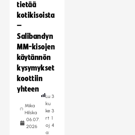
tietää
kotikisoista
–
Salibandyn
MM-kisojen
käytännön
kysymykset
koottiin
yhteen
Lu
3
ku
Mika
ke
3
Hilska
rt
1
06.07.
oj
4
2026
a: