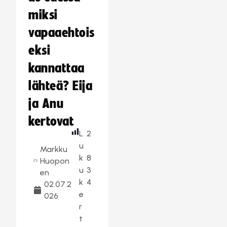
miksi
vapaaehtois
eksi
kannattaa
lähteä? Eija
ja Anu
kertovat
L
2
u
Markku
k
8
Huopon
u
3
en
k
4
02.07.2
e
026
r
t