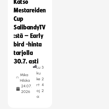
Katso
Mestareiden
Cup
SalibandyTV
:stä – Early
bird -hinta
tarjolla
30.7. asti
Lu
3
ku
Mika
ke
2
Hilska
rt
4
24.07.
oj
2
2026
a: