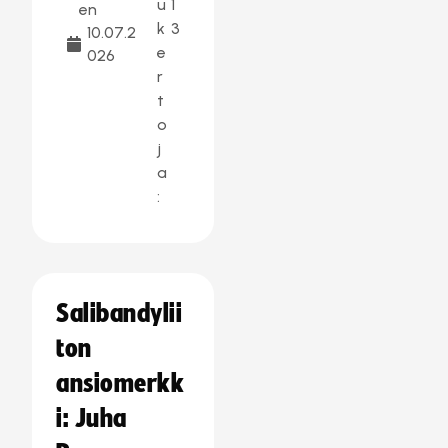
u
1
en
k
3
10.07.2
e
026
r
t
o
j
a
:
Salibandylii
ton
ansiomerkk
i: Juha