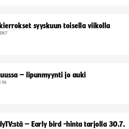
ierrokset syyskuun toisella viikolla
587
uussa – lipunmyynti jo auki
1 116
TV:stä – Early bird -hinta tarjolla 30.7.