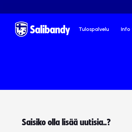
Tulospalvelu
Info
Saisiko olla lisää uutisia..?