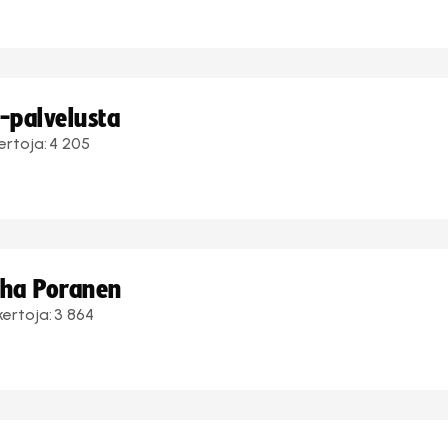
i-palvelusta
ertoja:
4 205
uha Poranen
kertoja:
3 864