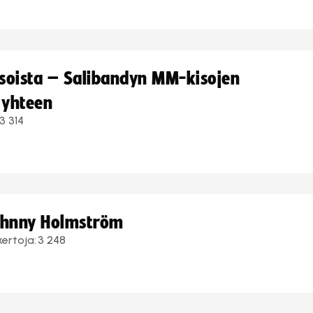
kisoista – Salibandyn MM-kisojen
 yhteen
3 314
Johnny Holmström
kertoja:
3 248