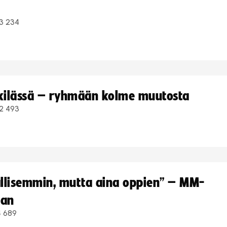
3 234
kkilässä – ryhmään kolme muutosta
2 493
hallisemmin, mutta aina oppien” – MM-
aan
4 689