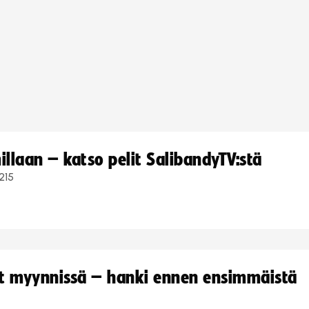
llaan – katso pelit SalibandyTV:stä
215
yt myynnissä – hanki ennen ensimmäistä