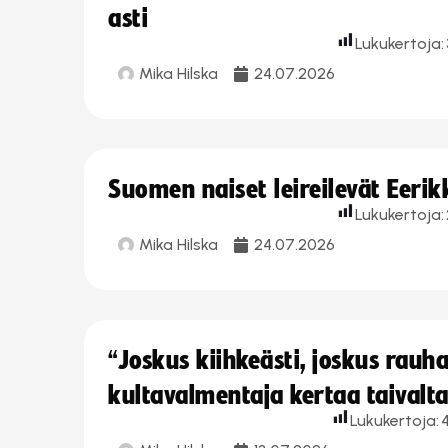
asti
Lukukertoja:
Mika Hilska
24.07.2026
Suomen naiset leireilevät Eeri
Lukukertoja:
Mika Hilska
24.07.2026
“Joskus kiihkeästi, joskus rau
kultavalmentaja kertaa taivalt
Lukukertoja: