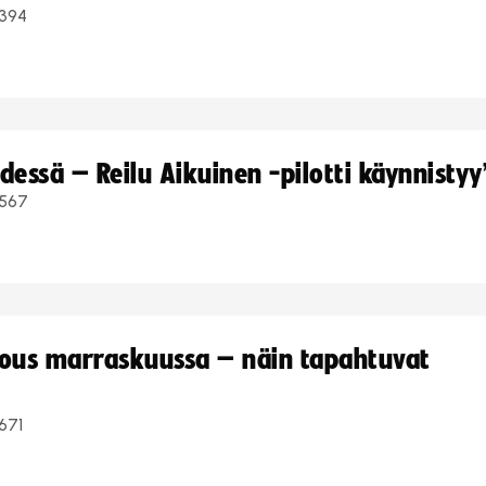
394
dessä – Reilu Aikuinen -pilotti käynnistyy
567
kous marraskuussa – näin tapahtuvat
671