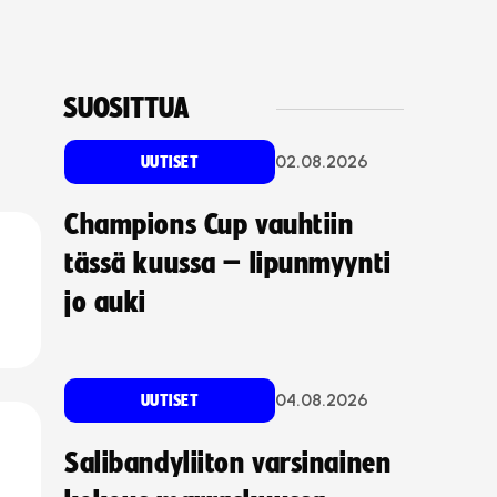
SUOSITTUA
02.08.2026
UUTISET
Champions Cup vauhtiin
tässä kuussa – lipunmyynti
jo auki
04.08.2026
UUTISET
Salibandyliiton varsinainen