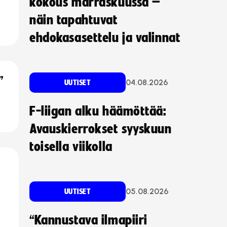
kokous marraskuussa –
näin tapahtuvat
ehdokasasettelu ja valinnat
”
04.08.2026
UUTISET
F-liigan alku häämöttää:
Avauskierrokset syyskuun
toisella viikolla
05.08.2026
UUTISET
“Kannustava ilmapiiri