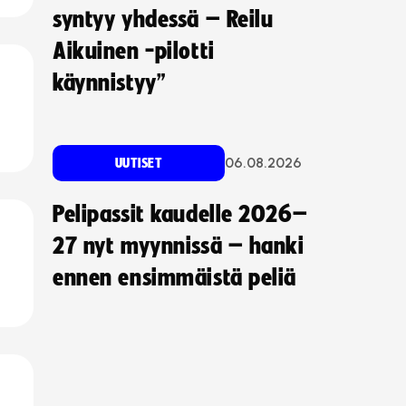
syntyy yhdessä – Reilu
Aikuinen -pilotti
käynnistyy”
06.08.2026
UUTISET
Pelipassit kaudelle 2026–
27 nyt myynnissä – hanki
ennen ensimmäistä peliä