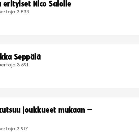
erityiset Nico Salolle
kertoja:
3 833
ukka Seppälä
kertoja:
3 591
 kutsuu joukkueet mukaan –
kertoja:
3 917