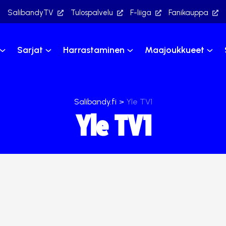
SalibandyTV
Tulospalvelu
F-liiga
Fanikauppa
Sarjat
Harrastaminen
Maajoukkueet
Salibandy.fi
>
Yle TV1
Yle TV1