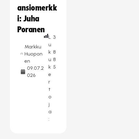
ansiomerkk
i: Juha
Poranen
L
3
u
Markku
k
8
Huopon
u
8
en
k
5
09.07.2
e
026
r
t
o
j
a
: