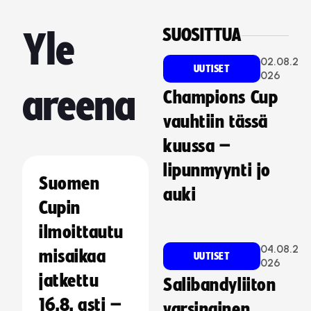
SUOSITTUA
Yle
02.08.2
UUTISET
026
areena
Champions Cup
vauhtiin tässä
kuussa –
lipunmyynti jo
Suomen
auki
Cupin
ilmoittautu
04.08.2
misaikaa
UUTISET
026
jatkettu
Salibandyliiton
16.8. asti –
varsinainen