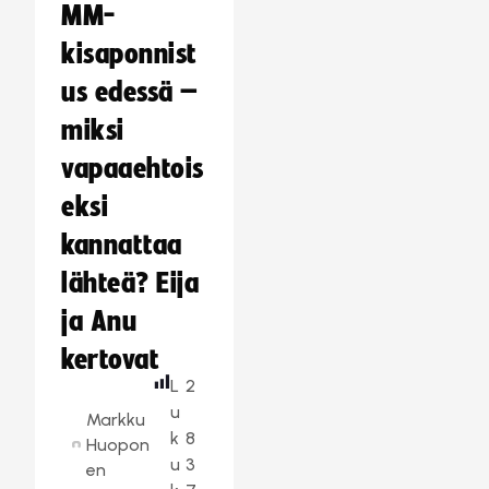
MM-
kisaponnist
us edessä –
miksi
vapaaehtois
eksi
kannattaa
lähteä? Eija
ja Anu
kertovat
L
2
u
Markku
k
8
Huopon
u
3
en