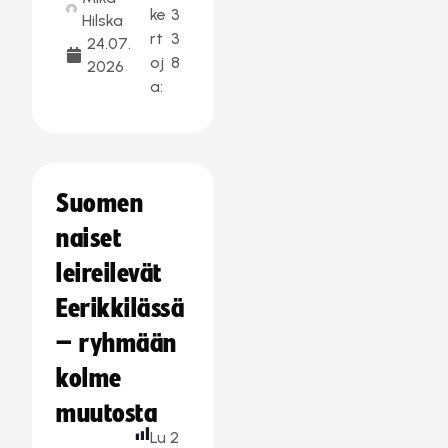
ke
3
Hilska
rt
3
24.07.
oj
8
2026
a:
Suomen
naiset
leireilevät
Eerikkilässä
– ryhmään
kolme
muutosta
Lu
2