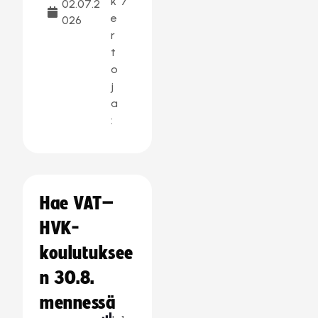
k
7
02.07.2
e
026
r
t
o
j
a
:
Hae VAT–
HVK-
koulutuksee
n 30.8.
mennessä