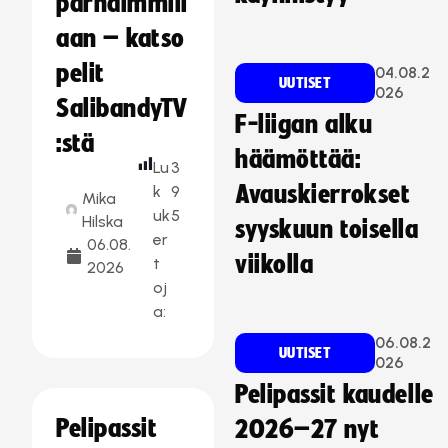
parhaimmill
aan – katso
pelit
04.08.2
UUTISET
026
SalibandyTV
F-liigan alku
:stä
häämöttää:
Lu
3
Avauskierrokset
k
9
Mika
uk
5
Hilska
syyskuun toisella
er
06.08.
viikolla
t
2026
oj
a:
06.08.2
UUTISET
026
Pelipassit kaudelle
Pelipassit
2026–27 nyt