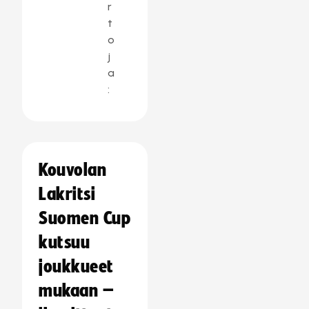
r
t
o
j
a
:
Kouvolan
Lakritsi
Suomen Cup
kutsuu
joukkueet
mukaan –