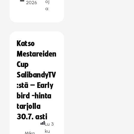
oj
2026
a:
Katso
Mestareiden
Cup
SalibandyTV
:stä – Early
bird -hinta
tarjolla
30.7. asti
Lu
3
ku
Mika