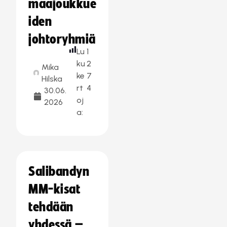
maajoukkue
iden
johtoryhmiä
Lu
1
ku
2
Mika
ke
7
Hilska
rt
4
30.06.
oj
2026
a:
Salibandyn
MM-kisat
tehdään
yhdessä –