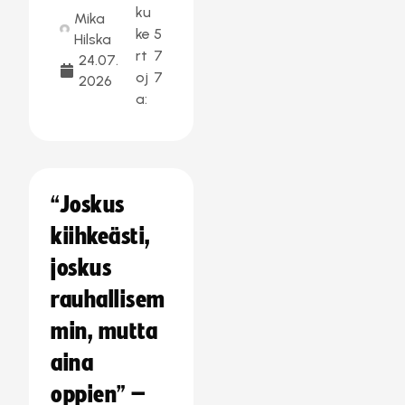
ku
Mika
ke
5
Hilska
rt
7
24.07.
oj
7
2026
a:
“Joskus
kiihkeästi,
joskus
rauhallisem
min, mutta
aina
oppien” –