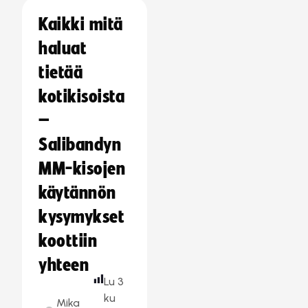
Kaikki mitä
haluat
tietää
kotikisoista
–
Salibandyn
MM-kisojen
käytännön
kysymykset
koottiin
yhteen
Lu
3
ku
Mika