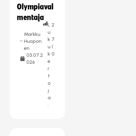
Olympiaval
mentaja
L
2
u
Markku
k
7
Huopon
u
1
en
k
0
03.07.2
e
026
r
t
o
j
a
: