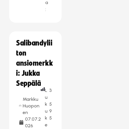
a
:
Salibandylii
ton
ansiomerkk
i: Jukka
Seppälä
L
3
u
Markku
k
5
Huopon
u
9
en
k
5
07.07.2
e
026