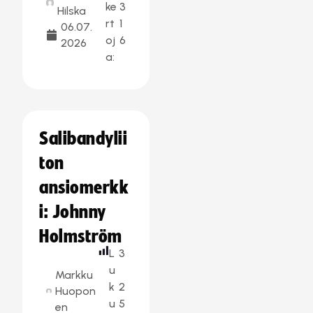
ke
3
Hilska
rt
1
06.07.
oj
6
2026
a:
Salibandylii
ton
ansiomerkk
i: Johnny
Holmström
L
3
u
Markku
k
2
Huopon
u
5
en