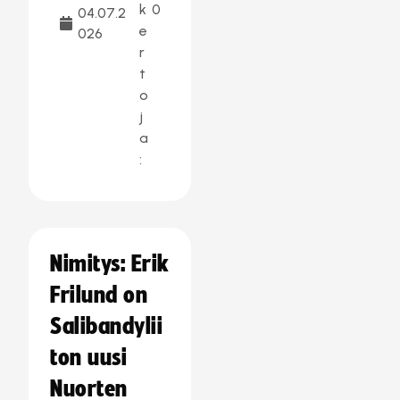
k
0
04.07.2
e
026
r
t
o
j
a
:
Nimitys: Erik
Frilund on
Salibandylii
ton uusi
Nuorten