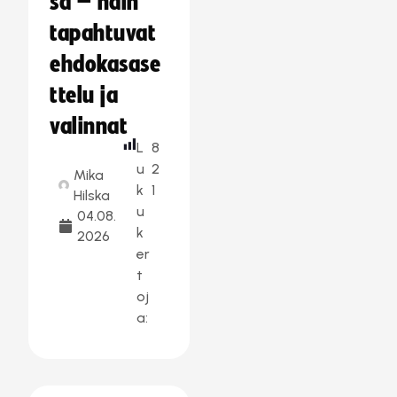
sa – näin
tapahtuvat
ehdokasase
ttelu ja
valinnat
L
8
u
2
Mika
k
1
Hilska
u
04.08.
k
2026
er
t
oj
a: