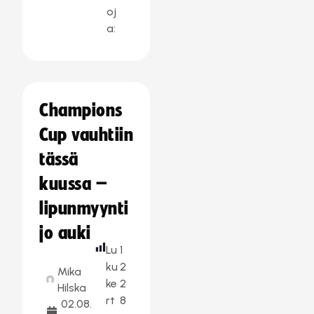
oj
a:
Champions
Cup vauhtiin
tässä
kuussa –
lipunmyynti
jo auki
Lu
1
ku
2
Mika
ke
2
Hilska
rt
8
02.08.