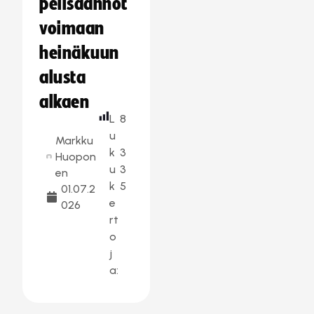
pelisäännöt
voimaan
heinäkuun
alusta
alkaen
L
8
u
Markku
k
3
Huopon
u
3
en
k
5
01.07.2
e
026
rt
o
j
a: