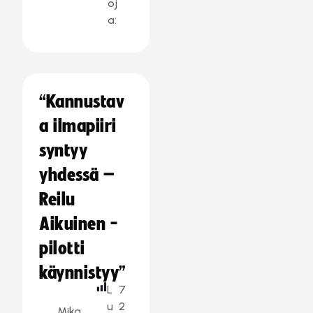
oj
a:
“Kannustav
a ilmapiiri
syntyy
yhdessä –
Reilu
Aikuinen -
pilotti
käynnistyy”
L
7
u
2
Mika