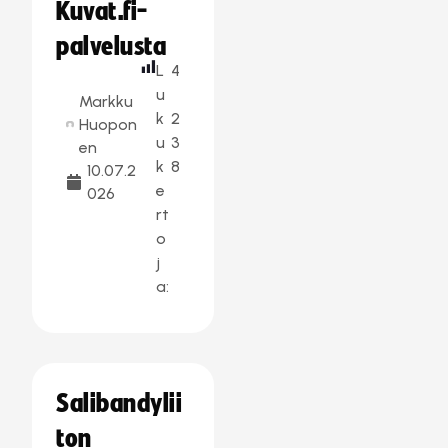
Kuvat.fi-
palvelusta
L
4
u
Markku
k
2
Huopon
u
3
en
k
8
10.07.2
e
026
rt
o
j
a:
Salibandylii
ton