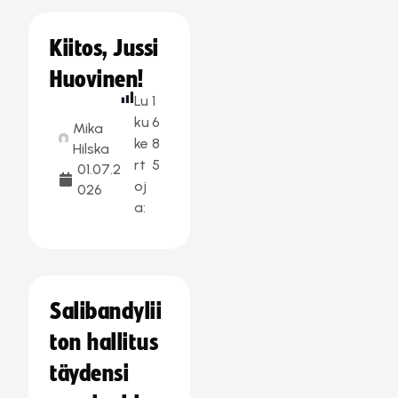
Kiitos, Jussi
Huovinen!
Lu
1
ku
6
Mika
ke
8
Hilska
rt
5
01.07.2
oj
026
a:
Salibandylii
ton hallitus
täydensi