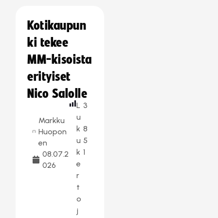
Kotikaupun
ki tekee
MM-kisoista
erityiset
Nico Salolle
L
3
u
Markku
k
8
Huopon
u
5
en
k
1
08.07.2
e
026
r
t
o
j