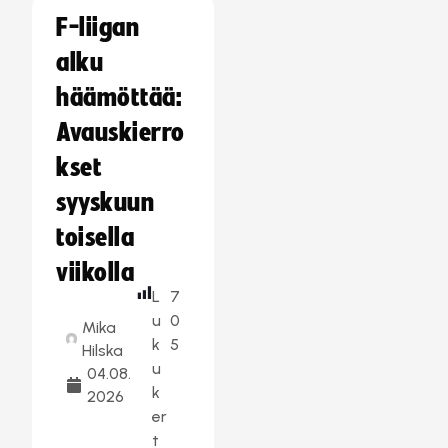
F-liigan
alku
häämöttää:
Avauskierro
kset
syyskuun
toisella
viikolla
L
7
u
0
Mika
k
5
Hilska
u
04.08.
k
2026
er
t