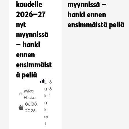
kaudelle
myynnissä –
2026–27
hanki ennen
nyt
ensimmäistä peliä
myynnissä
– hanki
ennen
ensimmäist
ä peliä
L
6
u
6
Mika
k
1
Hilska
u
06.08.
k
2026
er
t