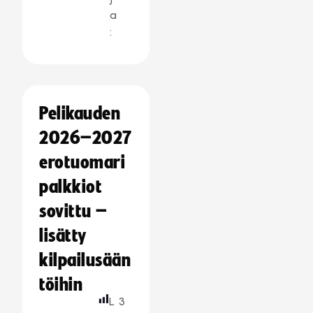
a
:
Pelikauden
2026–2027
erotuomari
palkkiot
sovittu –
lisätty
kilpailusään
töihin
L
3