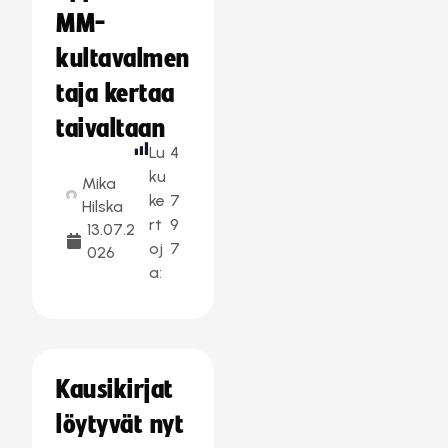
MM-
kultavalmen
taja kertaa
taivaltaan
Lu
4
ku
Mika
ke
7
Hilska
rt
9
13.07.2
oj
7
026
a:
Kausikirjat
löytyvät nyt