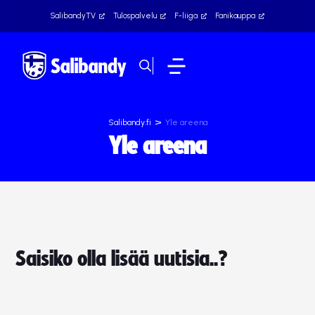
SalibandyTV
Tulospalvelu
F-liiga
Fanikauppa
>
Salibandy.fi
Yle areena
Yle areena
Saisiko olla lisää uutisia..?