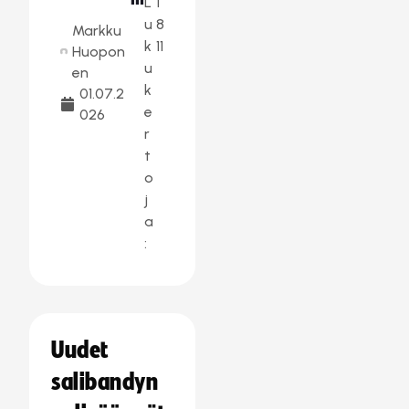
L
1
u
8
Markku
k
11
Huopon
u
en
k
01.07.2
e
026
r
t
o
j
a
:
Uudet
salibandyn