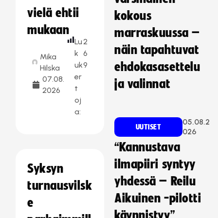
vielä ehtii
kokous
mukaan
marraskuussa –
Lu
2
näin tapahtuvat
k
6
Mika
uk
9
ehdokasasettelu
Hilska
er
07.08.
ja valinnat
t
2026
oj
a:
05.08.2
UUTISET
026
“Kannustava
ilmapiiri syntyy
Syksyn
yhdessä – Reilu
turnausvilsk
Aikuinen -pilotti
e
käynnistyy”