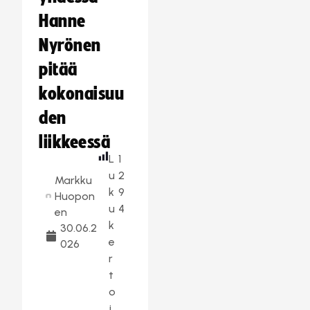
Hanne
Nyrönen
pitää
kokonaisuu
den
liikkeessä
L
1
u
2
Markku
k
9
Huopon
u
4
en
k
30.06.2
e
026
r
t
o
j