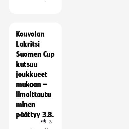
:
Kouvolan
Lakritsi
Suomen Cup
kutsuu
joukkueet
mukaan –
ilmoittautu
minen
päättyy 3.8.
L
3
u