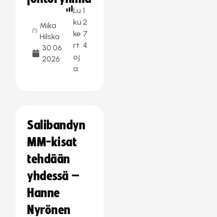
Lu
1
ku
2
Mika
ke
7
Hilska
rt
4
30.06.
oj
2026
a:
Salibandyn
MM-kisat
tehdään
yhdessä –
Hanne
Nyrönen