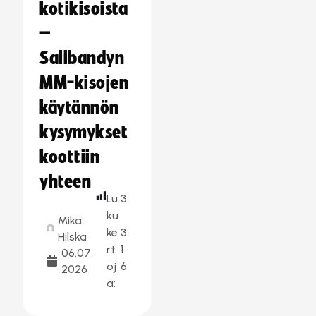
kotikisoista
–
Salibandyn
MM-kisojen
käytännön
kysymykset
koottiin
yhteen
Lu
3
ku
Mika
ke
3
Hilska
rt
1
06.07.
oj
6
2026
a: