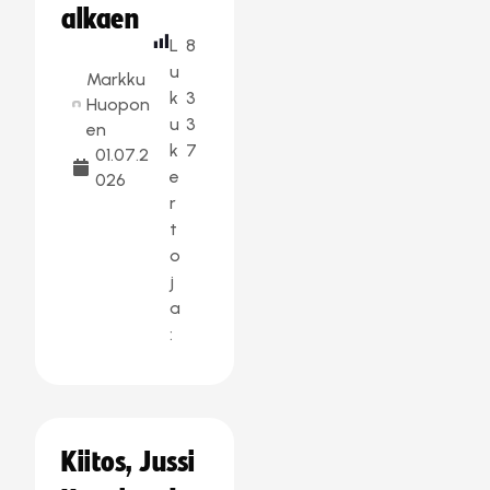
alkaen
L
8
u
Markku
k
3
Huopon
u
3
en
k
7
01.07.2
e
026
r
t
o
j
a
:
Kiitos, Jussi