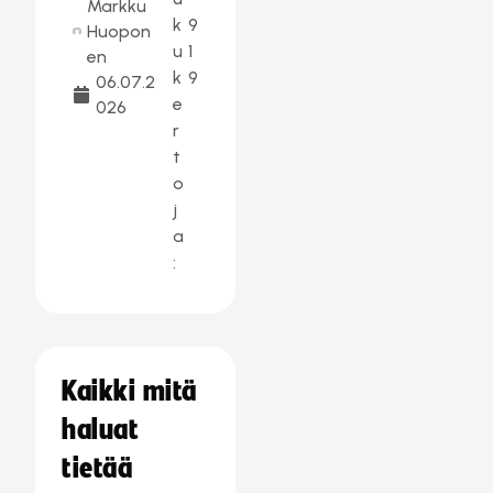
Markku
k
9
Huopon
u
1
en
k
9
06.07.2
e
026
r
t
o
j
a
:
Kaikki mitä
haluat
tietää