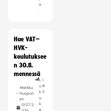
a
:
Hae VAT–
HVK-
koulutuksee
n 30.8.
mennessä
L
1
u
8
Markku
k
11
Huopon
u
en
k
01.07.2
e
026