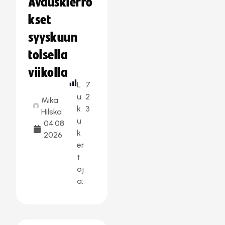
Avauskierro
kset
syyskuun
toisella
viikolla
L
7
u
2
Mika
k
3
Hilska
u
04.08.
k
2026
er
t
oj
a: