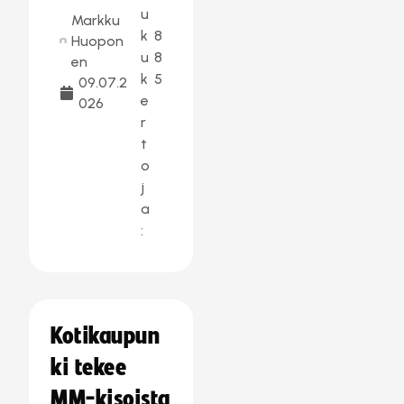
u
Markku
k
8
Huopon
u
8
en
k
5
09.07.2
e
026
r
t
o
j
a
:
Kotikaupun
ki tekee
MM-kisoista