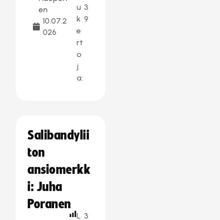
u
3
en
k
9
10.07.2
e
026
rt
o
j
a:
Salibandylii
ton
ansiomerkk
i: Juha
Poranen
L
3