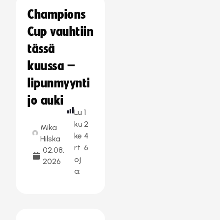
Champions
Cup vauhtiin
tässä
kuussa –
lipunmyynti
jo auki
Lu
1
ku
2
Mika
ke
4
Hilska
rt
6
02.08.
oj
2026
a: