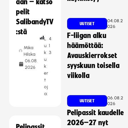
aan – katso
pelit
SalibandyTV
04.08.2
UUTISET
026
:stä
F-liigan alku
L
4
häämöttää:
u
1
Mika
k
3
Hilska
Avauskierrokset
u
06.08.
syyskuun toisella
k
2026
er
viikolla
t
oj
a:
06.08.2
UUTISET
026
Pelipassit kaudelle
2026–27 nyt
Pelipassit