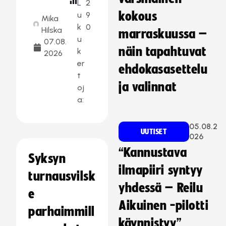
L
2
kokous
u
9
Mika
k
0
Hilska
marraskuussa –
u
07.08.
näin tapahtuvat
k
2026
er
ehdokasasettelu
t
ja valinnat
oj
a:
05.08.2
UUTISET
026
“Kannustava
Syksyn
ilmapiiri syntyy
turnausvilsk
yhdessä – Reilu
e
Aikuinen -pilotti
parhaimmill
käynnistyy”