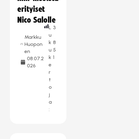
erityiset
Nico Salolle
L
3
u
Markku
k
8
Huopon
u
5
en
k
1
08.07.2
e
026
r
t
o
j
a
: