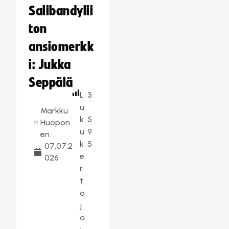
Salibandylii
ton
ansiomerkk
i: Jukka
Seppälä
L
3
u
Markku
k
5
Huopon
u
9
en
k
5
07.07.2
e
026
r
t
o
j
a