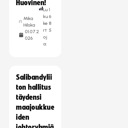
Huovinen!
Lu
1
ku
6
Mika
ke
8
Hilska
rt
5
01.07.2
oj
026
a:
Salibandylii
ton hallitus
täydensi
maajoukkue
iden
johtoryhmiä