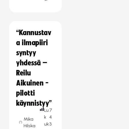
“Kannustav
a ilmapiiri
syntyy
yhdessä –
Reilu
Aikuinen -
pilotti
käynnistyy”
Lu
7
k
4
Mika
uk
3
Hilska