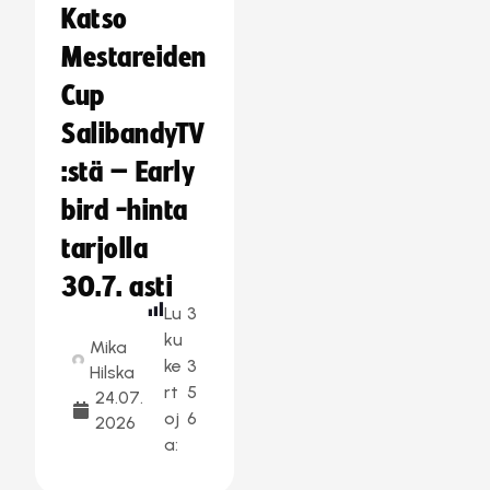
Katso
Mestareiden
Cup
SalibandyTV
:stä – Early
bird -hinta
tarjolla
30.7. asti
Lu
3
ku
Mika
ke
3
Hilska
rt
5
24.07.
oj
6
2026
a: