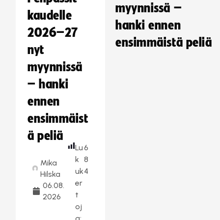
myynnissä –
kaudelle
hanki ennen
2026–27
ensimmäistä peliä
nyt
myynnissä
– hanki
ennen
ensimmäist
ä peliä
Lu
6
k
8
Mika
uk
4
Hilska
er
06.08.
t
2026
oj
a: