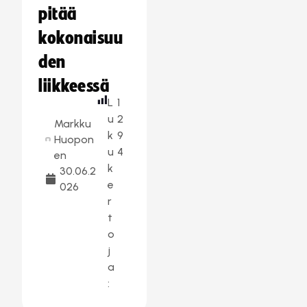
pitää
kokonaisuu
den
liikkeessä
L
1
u
2
Markku
k
9
Huopon
u
4
en
k
30.06.2
e
026
r
t
o
j
a
: