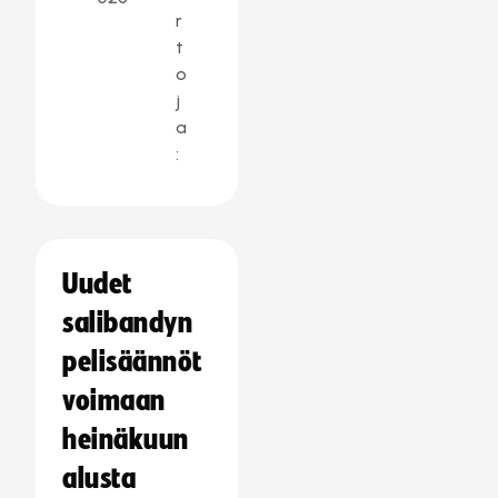
r
t
o
j
a
:
Uudet
salibandyn
pelisäännöt
voimaan
heinäkuun
alusta