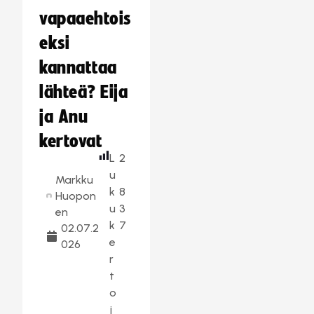
vapaaehtois
eksi
kannattaa
lähteä? Eija
ja Anu
kertovat
L
2
u
Markku
k
8
Huopon
u
3
en
k
7
02.07.2
e
026
r
t
o
j