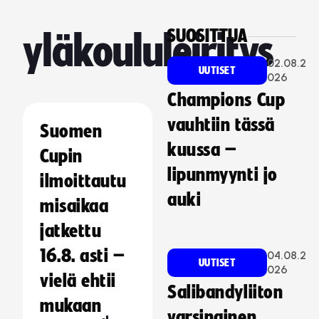
SUOSITTUA
yläkoululeiritys
02.08.2
UUTISET
026
Champions Cup
vauhtiin tässä
Suomen
kuussa –
Cupin
lipunmyynti jo
ilmoittautu
auki
misaikaa
jatkettu
16.8. asti –
04.08.2
UUTISET
026
vielä ehtii
Salibandyliiton
mukaan
varsinainen