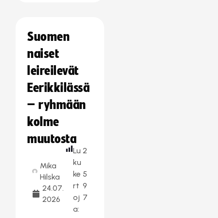
Suomen
naiset
leireilevät
Eerikkilässä
– ryhmään
kolme
muutosta
Lu
2
ku
Mika
ke
5
Hilska
rt
9
24.07.
oj
7
2026
a: