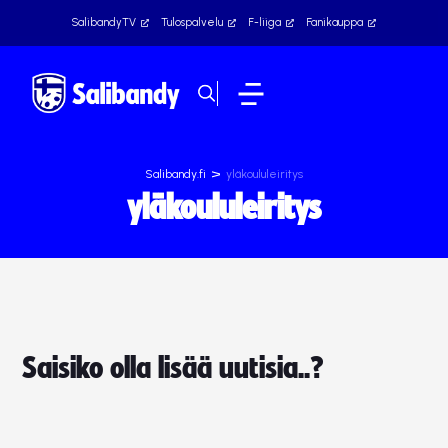
SalibandyTV
Tulospalvelu
F-liiga
Fanikauppa
>
Salibandy.fi
yläkoululeiritys
yläkoululeiritys
Saisiko olla lisää uutisia..?