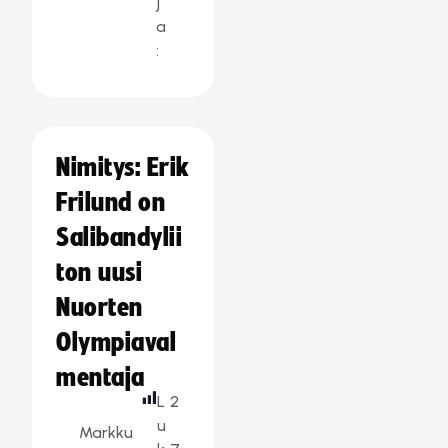
j
a
:
Nimitys: Erik
Frilund on
Salibandylii
ton uusi
Nuorten
Olympiaval
mentaja
L
2
u
Markku