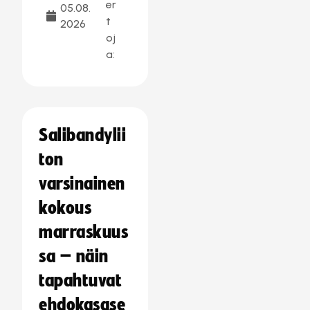
er
05.08.
t
2026
oj
a:
Salibandylii
ton
varsinainen
kokous
marraskuus
sa – näin
tapahtuvat
ehdokasase