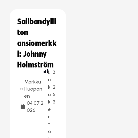
Salibandylii
ton
ansiomerkk
i: Johnny
Holmström
L
3
u
Markku
k
2
Huopon
u
5
en
k
3
04.07.2
e
026
r
t
o