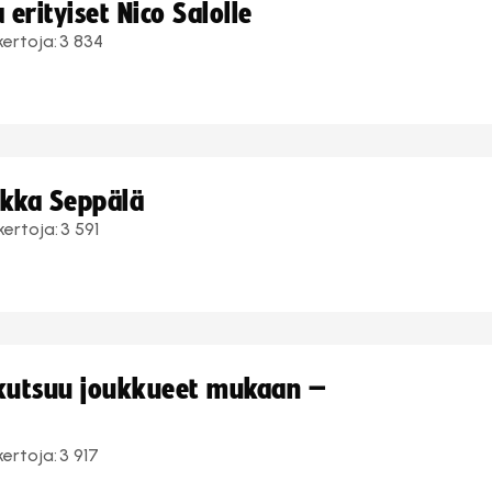
erityiset Nico Salolle
kertoja:
3 834
ukka Seppälä
kertoja:
3 591
 kutsuu joukkueet mukaan –
kertoja:
3 917