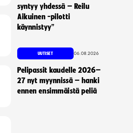
syntyy yhdessä – Reilu
Aikuinen -pilotti
käynnistyy”
06.08.2026
UUTISET
Pelipassit kaudelle 2026–
27 nyt myynnissä – hanki
ennen ensimmäistä peliä