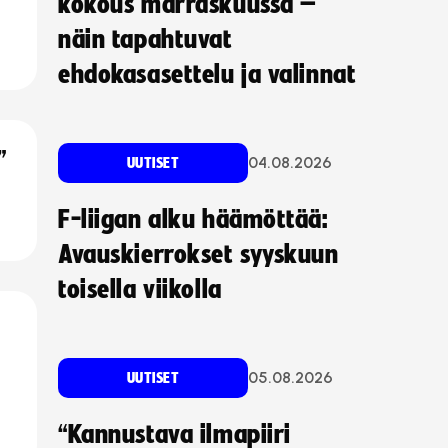
kokous marraskuussa –
näin tapahtuvat
ehdokasasettelu ja valinnat
”
04.08.2026
UUTISET
F-liigan alku häämöttää:
Avauskierrokset syyskuun
toisella viikolla
05.08.2026
UUTISET
“Kannustava ilmapiiri