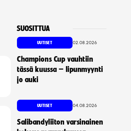
SUOSITTUA
02.08.2026
UUTISET
Champions Cup vauhtiin
tässä kuussa – lipunmyynti
jo auki
04.08.2026
UUTISET
Salibandyliiton varsinainen