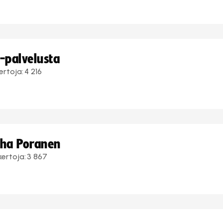
i-palvelusta
ertoja:
4 216
uha Poranen
kertoja:
3 867