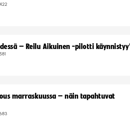
422
dessä – Reilu Aikuinen -pilotti käynnistyy
581
kous marraskuussa – näin tapahtuvat
683