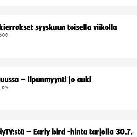
ierrokset syyskuun toisella viikolla
600
uussa – lipunmyynti jo auki
1 129
TV:stä – Early bird -hinta tarjolla 30.7.