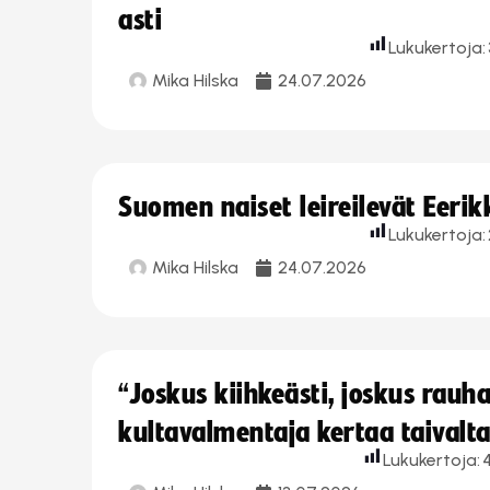
asti
Lukukertoja:
Mika Hilska
24.07.2026
Suomen naiset leireilevät Eeri
Lukukertoja:
Mika Hilska
24.07.2026
“Joskus kiihkeästi, joskus rau
kultavalmentaja kertaa taivalt
Lukukertoja: