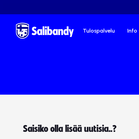
Tulospalvelu
Info
Saisiko olla lisää uutisia..?