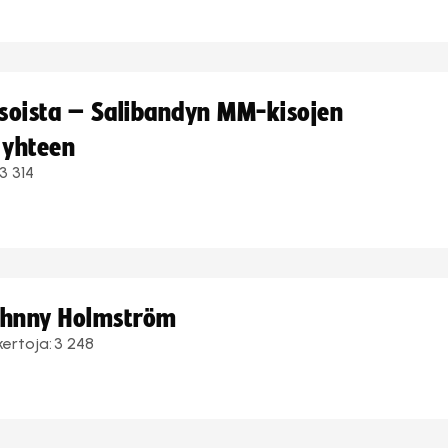
kisoista – Salibandyn MM-kisojen
 yhteen
3 314
Johnny Holmström
kertoja:
3 248