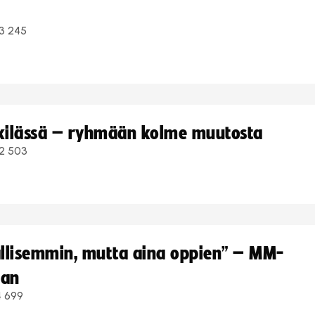
3 245
kkilässä – ryhmään kolme muutosta
2 503
hallisemmin, mutta aina oppien” – MM-
aan
4 699