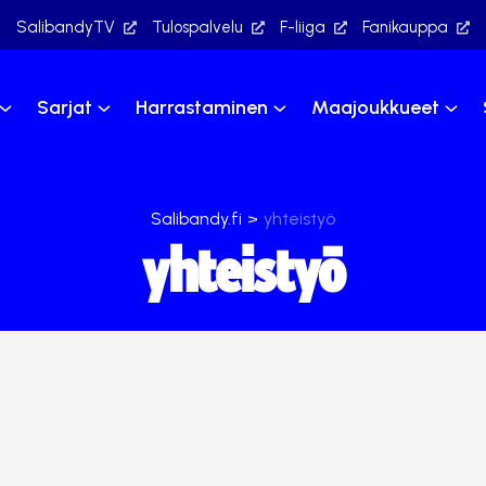
SalibandyTV
Tulospalvelu
F-liiga
Fanikauppa
Sarjat
Harrastaminen
Maajoukkueet
Salibandy.fi
>
yhteistyö
yhteistyö