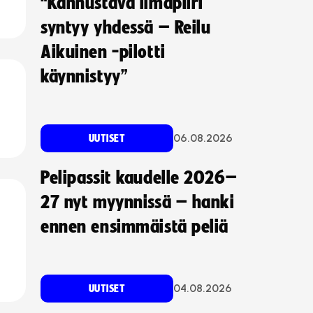
“Kannustava ilmapiiri
syntyy yhdessä – Reilu
Aikuinen -pilotti
käynnistyy”
06.08.2026
UUTISET
Pelipassit kaudelle 2026–
27 nyt myynnissä – hanki
ennen ensimmäistä peliä
04.08.2026
UUTISET