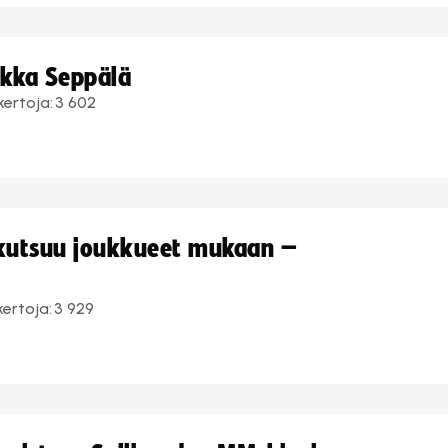
ukka Seppälä
kertoja:
3 602
 kutsuu joukkueet mukaan –
kertoja:
3 929