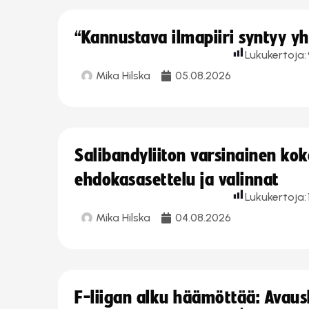
“Kannustava ilmapiiri syntyy yh
Lukukertoja:
Mika Hilska
05.08.2026
Salibandyliiton varsinainen ko
ehdokasasettelu ja valinnat
Lukukertoja:
Mika Hilska
04.08.2026
F-liigan alku häämöttää: Avausk