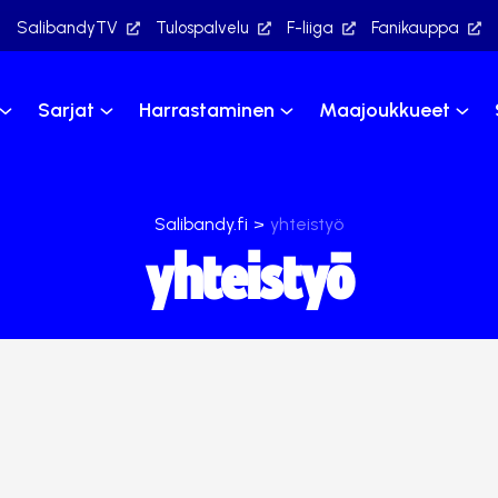
SalibandyTV
Tulospalvelu
F-liiga
Fanikauppa
Sarjat
Harrastaminen
Maajoukkueet
Salibandy.fi
>
yhteistyö
yhteistyö