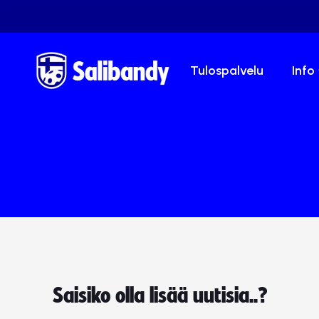
Tulospalvelu
Info
Saisiko olla lisää uutisia..?