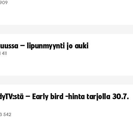
909
uussa – lipunmyynti jo auki
1 411
TV:stä – Early bird -hinta tarjolla 30.7.
3 542