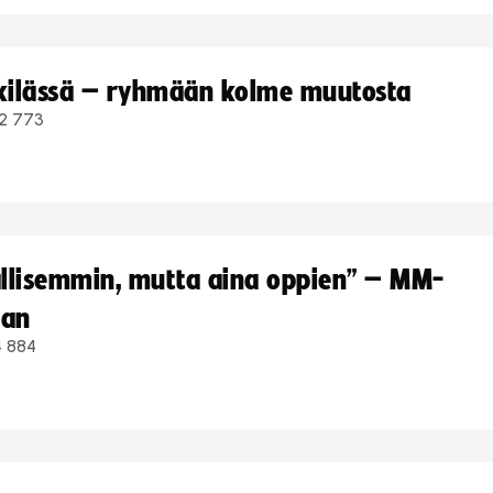
kkilässä – ryhmään kolme muutosta
2 773
hallisemmin, mutta aina oppien” – MM-
aan
4 884