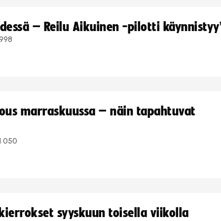
dessä – Reilu Aikuinen -pilotti käynnistyy
998
kous marraskuussa – näin tapahtuvat
1 050
ierrokset syyskuun toisella viikolla