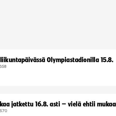
iikuntapäivässä Olympiastadionilla 15.8.
358
a jatkettu 16.8. asti – vielä ehtii muka
570