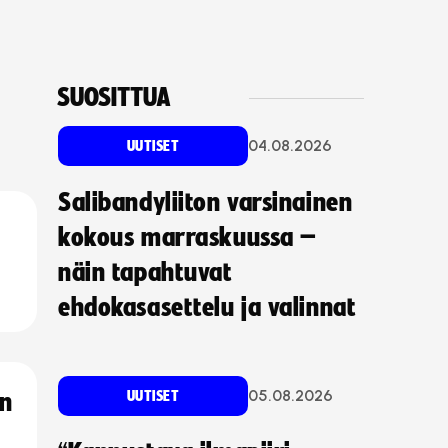
SUOSITTUA
04.08.2026
UUTISET
Salibandyliiton varsinainen
kokous marraskuussa –
näin tapahtuvat
ehdokasasettelu ja valinnat
05.08.2026
UUTISET
an