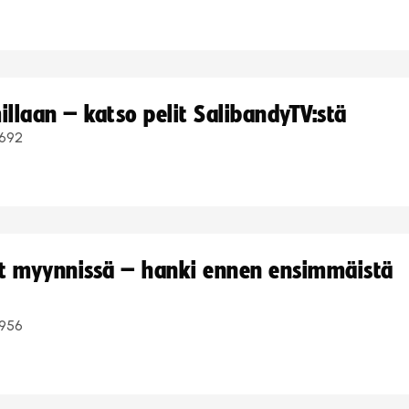
llaan – katso pelit SalibandyTV:stä
692
yt myynnissä – hanki ennen ensimmäistä
956