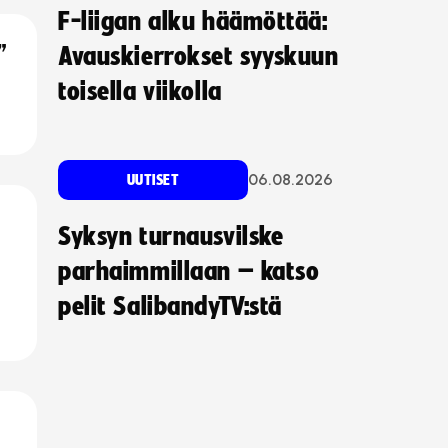
F-liigan alku häämöttää:
”
Avauskierrokset syyskuun
toisella viikolla
06.08.2026
UUTISET
Syksyn turnausvilske
parhaimmillaan – katso
pelit SalibandyTV:stä