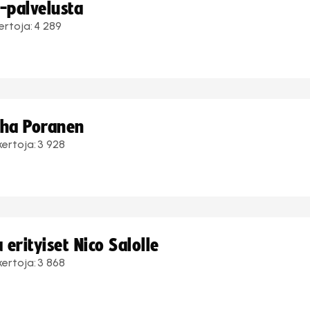
i-palvelusta
ertoja:
4 289
uha Poranen
kertoja:
3 928
erityiset Nico Salolle
kertoja:
3 868