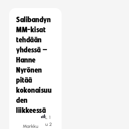
Salibandyn
MM-kisat
tehdään
yhdessä –
Hanne
Nyrönen
pitää
kokonaisuu
den
liikkeessä
L
1
u
2
Markku