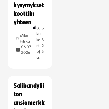
kysymykset
koottiin
yhteen
Lu
3
ku
Mika
ke
3
Hilska
rt
2
06.07.
oj
3
2026
a:
Salibandylii
ton
ansiomerkk