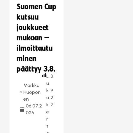
Suomen Cup
kutsuu
joukkueet
mukaan –
ilmoittautu
minen
päättyy 3.8.
L
3
u
Markku
k
9
Huopon
u
2
en
k
7
06.07.2
e
026
r
t