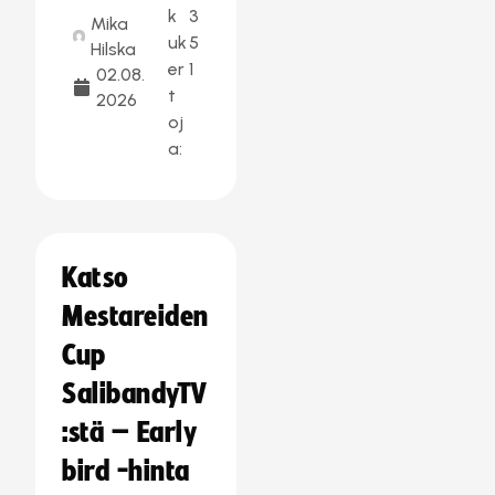
k
3
Mika
uk
5
Hilska
er
1
02.08.
t
2026
oj
a:
Katso
Mestareiden
Cup
SalibandyTV
:stä – Early
bird -hinta