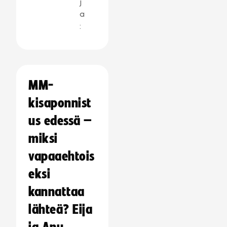
j
a
:
MM-
kisaponnist
us edessä –
miksi
vapaaehtois
eksi
kannattaa
lähteä? Eija