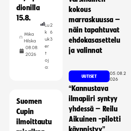
dionilla
kokous
15.8.
marraskuussa –
Lu
2
näin tapahtuvat
k
6
Mika
uk
3
ehdokasasettelu
Hilska
er
08.08.
ja valinnat
t
2026
oj
a:
05.08.2
UUTISET
026
“Kannustava
ilmapiiri syntyy
Suomen
yhdessä – Reilu
Cupin
Aikuinen -pilotti
ilmoittautu
käynnistyy”