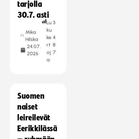
tarjolla
30.7. asti
Lu
3
ku
Mika
ke
4
Hilska
rt
8
24.07.
oj
7
2026
a:
Suomen
naiset
leireilevät
Eerikkilässä