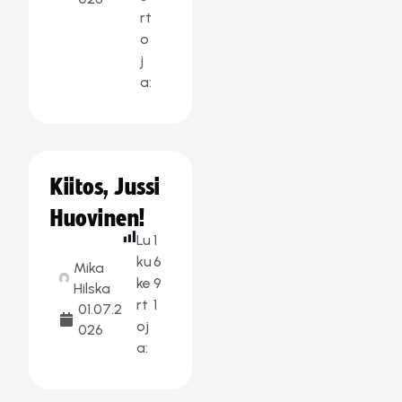
rt
o
j
a:
Kiitos, Jussi
Huovinen!
Lu
1
ku
6
Mika
ke
9
Hilska
rt
1
01.07.2
oj
026
a: