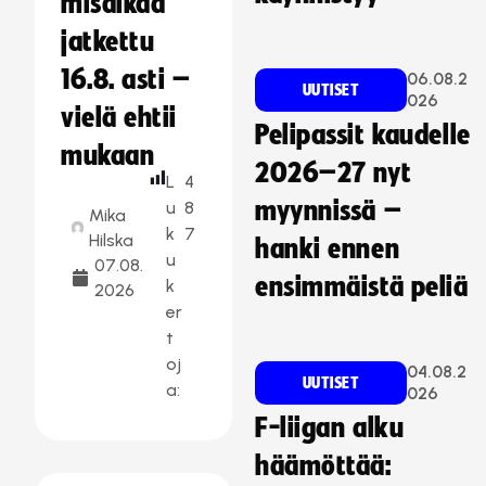
misaikaa
jatkettu
16.8. asti –
06.08.2
UUTISET
026
vielä ehtii
Pelipassit kaudelle
mukaan
2026–27 nyt
L
4
myynnissä –
u
8
Mika
k
7
Hilska
hanki ennen
u
07.08.
ensimmäistä peliä
k
2026
er
t
oj
04.08.2
UUTISET
a:
026
F-liigan alku
häämöttää: