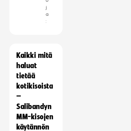
o
j
a
:
Kaikki mitä
haluat
tietää
kotikisoista
–
Salibandyn
MM-kisojen
käytännön