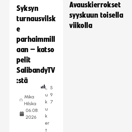
Avauskierrokset
Syksyn
syyskuun toisella
turnausvilsk
viikolla
e
parhaimmill
aan – katso
pelit
SalibandyTV
:stä
L
5
u
9
Mika
k
7
Hilska
u
06.08.
k
2026
er
t