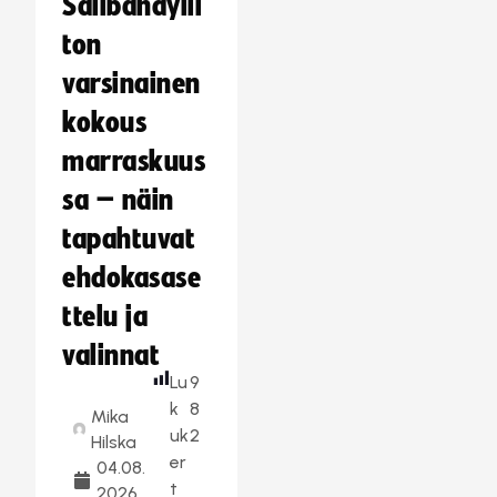
Salibandylii
ton
varsinainen
kokous
marraskuus
sa – näin
tapahtuvat
ehdokasase
ttelu ja
valinnat
Lu
9
k
8
Mika
uk
2
Hilska
er
04.08.
t
2026