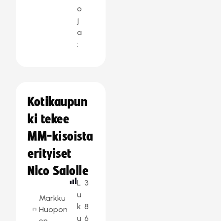
o
j
a
:
Kotikaupun
ki tekee
MM-kisoista
erityiset
Nico Salolle
L
3
u
Markku
k
8
Huopon
u
6
en