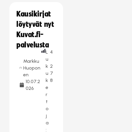
Kausikirjat
löytyvät nyt
Kuvat.fi-
palvelusta
L
4
u
Markku
k
2
Huopon
u
7
en
k
8
10.07.2
e
026
r
t
o
j
a
: