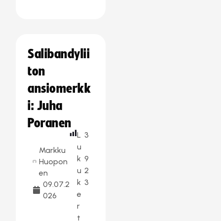
Salibandylii
ton
ansiomerkk
i: Juha
Poranen
L
3
u
Markku
k
9
Huopon
u
2
en
k
3
09.07.2
e
026
r
t