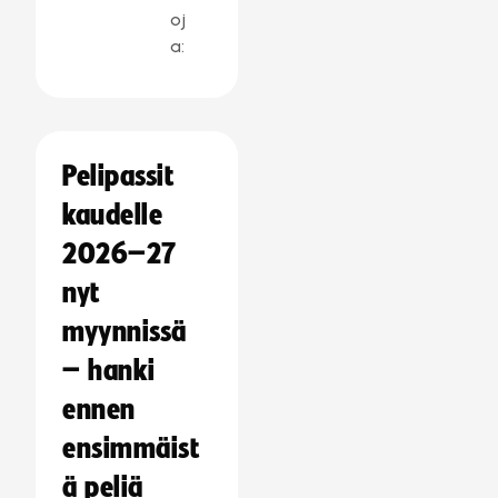
oj
a:
Pelipassit
kaudelle
2026–27
nyt
myynnissä
– hanki
ennen
ensimmäist
ä peliä