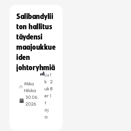
Salibandylii
ton hallitus
täydensi
maajoukkue
iden
johtoryhmiä
Lu
1
k
2
Mika
uk
8
Hilska
er
1
30.06.
t
2026
oj
a: