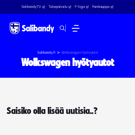
SalibandyTV
Tulospalvelu
F-liiga
Fanikauppa
>
Salibandy.fi
Wolkswagen hyötyautot
Wolkswagen hyötyautot
Saisiko olla lisää uutisia..?