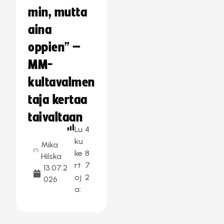
min, mutta
aina
oppien” –
MM-
kultavalmen
taja kertaa
taivaltaan
Lu
4
ku
Mika
ke
8
Hilska
rt
7
13.07.2
oj
2
026
a: