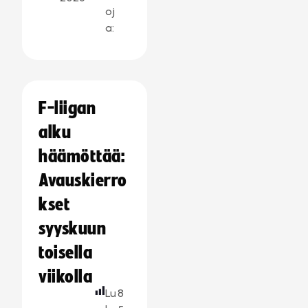
oj
a:
F-liigan
alku
häämöttää:
Avauskierro
kset
syyskuun
toisella
viikolla
Lu
8