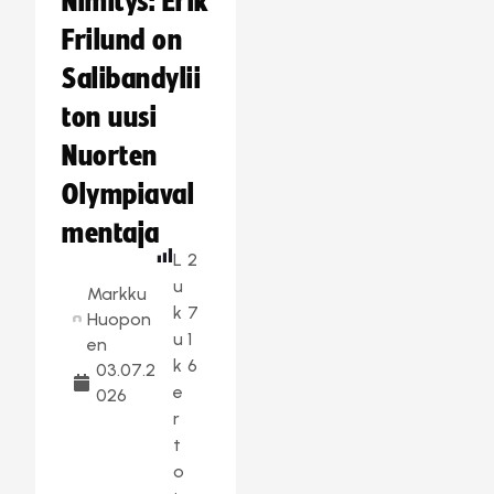
Nimitys: Erik
Frilund on
Salibandylii
ton uusi
Nuorten
Olympiaval
mentaja
L
2
u
Markku
k
7
Huopon
u
1
en
k
6
03.07.2
e
026
r
t
o