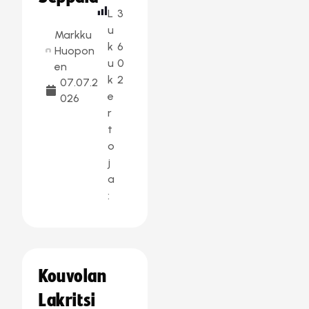
L
3
u
Markku
k
6
Huopon
u
0
en
k
2
07.07.2
e
026
r
t
o
j
a
:
Kouvolan
Lakritsi