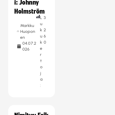
i: Johnny
Holmström
L
3
u
Markku
k
2
Huopon
u
6
en
k
0
04.07.2
e
026
r
t
o
j
a
: