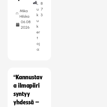
L
8
u
7
Mika
k
3
Hilska
u
06.08.
k
2026
er
t
oj
a:
“Kannustav
a ilmapiiri
syntyy
yhdessä –