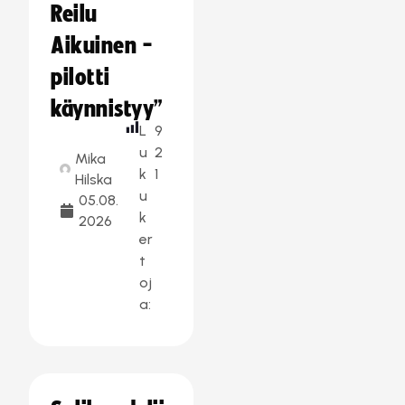
Reilu
Aikuinen -
pilotti
käynnistyy”
L
9
u
2
Mika
k
1
Hilska
u
05.08.
k
2026
er
t
oj
a: