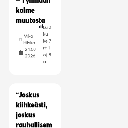
– ryhmään
kolme
muutosta
Lu
2
ku
Mika
ke
7
Hilska
rt
1
24.07.
oj
8
2026
a:
“Joskus
kiihkeästi,
joskus
rauhallisem