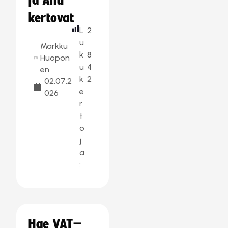
ja Anu
kertovat
L
2
u
Markku
k
8
Huopon
u
4
en
k
2
02.07.2
e
026
r
t
o
j
a
:
Hae VAT–