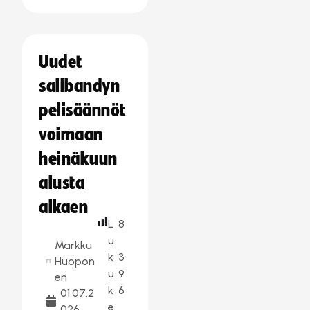
Uudet
salibandyn
pelisäännöt
voimaan
heinäkuun
alusta
alkaen
L
8
u
Markku
k
3
Huopon
u
9
en
k
6
01.07.2
e
026