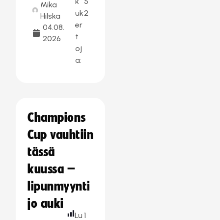
k
5
Mika
uk
2
Hilska
er
04.08.
t
2026
oj
a:
Champions
Cup vauhtiin
tässä
kuussa –
lipunmyynti
jo auki
Lu
1