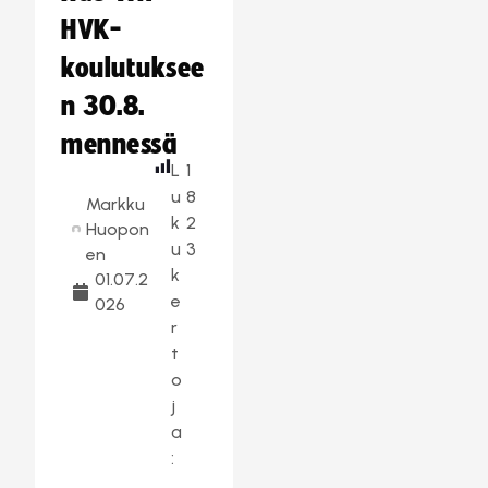
HVK-
koulutuksee
n 30.8.
mennessä
L
1
u
8
Markku
k
2
Huopon
u
3
en
k
01.07.2
e
026
r
t
o
j
a
: