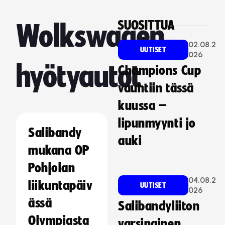
SUOSITTUA
Wolkswagen
02.08.2
UUTISET
026
hyötyautot
Champions Cup
vauhtiin tässä
kuussa –
lipunmyynti jo
Salibandy
auki
mukana OP
Pohjolan
04.08.2
liikuntapäiv
UUTISET
026
ässä
Salibandyliiton
Olympiasta
varsinainen