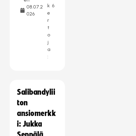
k
6
08.07.2
e
026
r
t
o
j
a
:
Salibandylii
ton
ansiomerkk
i: Jukka
Seppälä