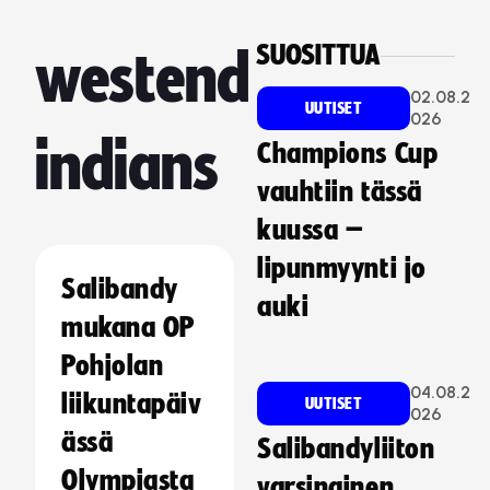
SUOSITTUA
westend
02.08.2
UUTISET
026
indians
Champions Cup
vauhtiin tässä
kuussa –
lipunmyynti jo
Salibandy
auki
mukana OP
Pohjolan
04.08.2
liikuntapäiv
UUTISET
026
ässä
Salibandyliiton
Olympiasta
varsinainen