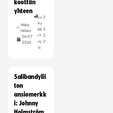
koottiin
yhteen
Lu
3
ku
Mika
ke
3
Hilska
rt
2
06.07.
oj
2
2026
a:
Salibandylii
ton
ansiomerkk
i: Johnny
Holmström