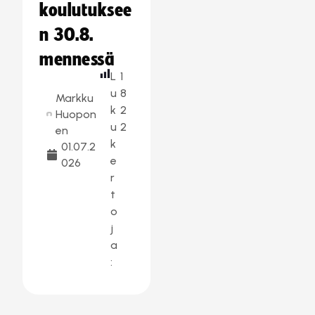
koulutuksee
n 30.8.
mennessä
L
1
u
8
Markku
k
2
Huopon
u
2
en
k
01.07.2
e
026
r
t
o
j
a
: