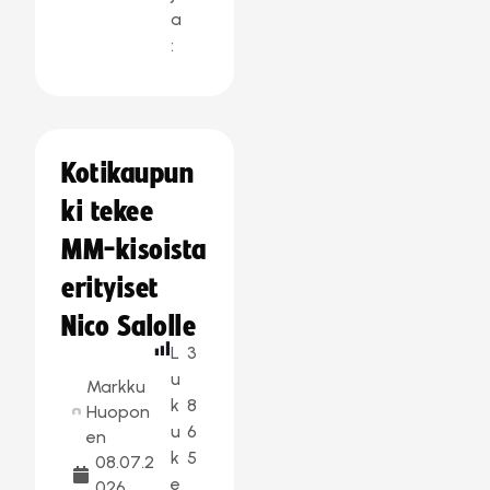
a
:
Kotikaupun
ki tekee
MM-kisoista
erityiset
Nico Salolle
L
3
u
Markku
k
8
Huopon
u
6
en
k
5
08.07.2
e
026