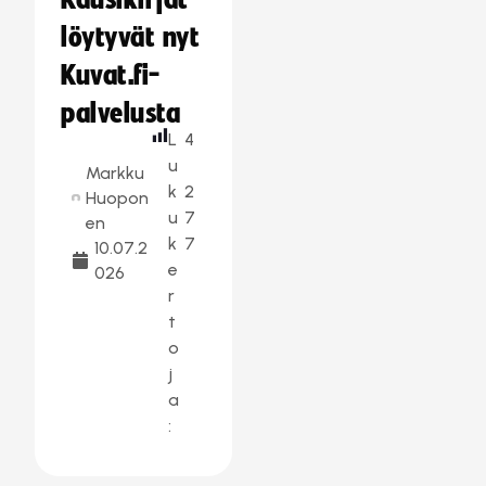
Kausikirjat
löytyvät nyt
Kuvat.fi-
palvelusta
L
4
u
Markku
k
2
Huopon
u
7
en
k
7
10.07.2
e
026
r
t
o
j
a
: