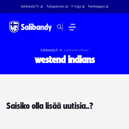
SalibandyTV
Tulospalvelu
F-liiga
Fanikauppa
>
Salibandy.fi
westend indians
westend indians
Saisiko olla lisää uutisia..?