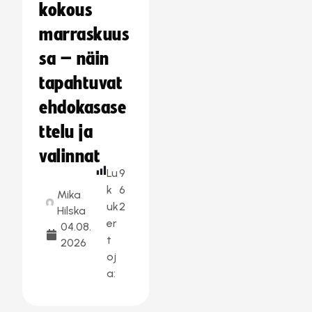
kokous
marraskuus
sa – näin
tapahtuvat
ehdokasase
ttelu ja
valinnat
Lu
9
k
6
Mika
uk
2
Hilska
er
04.08.
t
2026
oj
a: