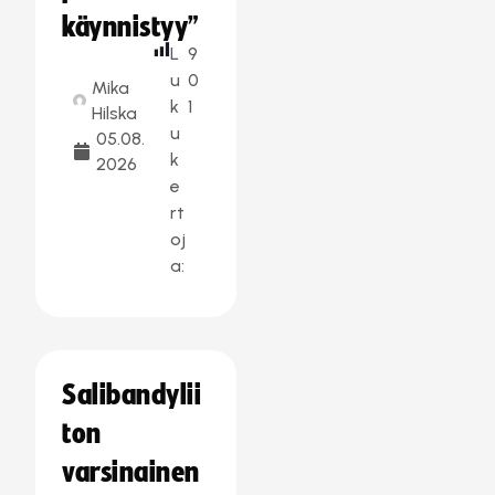
käynnistyy”
L
9
u
0
Mika
k
1
Hilska
u
05.08.
k
2026
e
rt
oj
a:
Salibandylii
ton
varsinainen