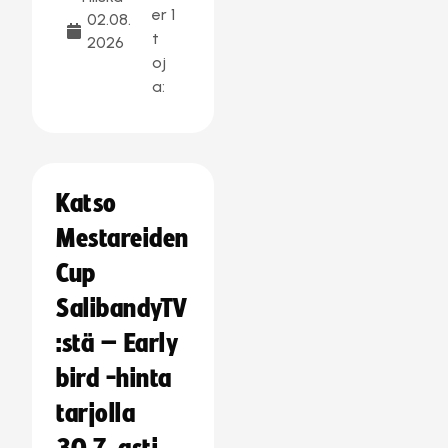
er
1
02.08.
t
2026
oj
a:
Katso
Mestareiden
Cup
SalibandyTV
:stä – Early
bird -hinta
tarjolla