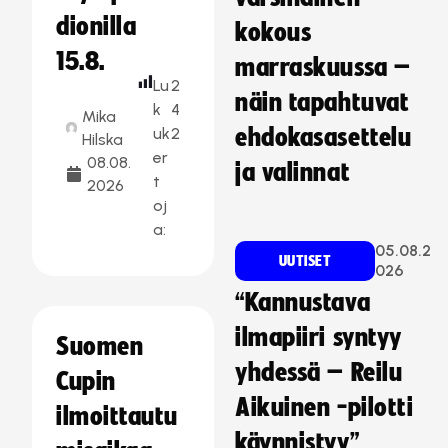
dionilla
kokous
15.8.
marraskuussa –
Lu
2
näin tapahtuvat
k
4
Mika
uk
2
ehdokasasettelu
Hilska
er
08.08.
ja valinnat
t
2026
oj
a:
05.08.2
UUTISET
026
“Kannustava
ilmapiiri syntyy
Suomen
yhdessä – Reilu
Cupin
Aikuinen -pilotti
ilmoittautu
käynnistyy”