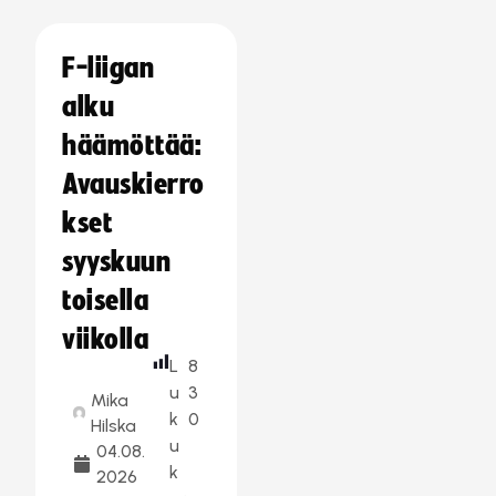
F-liigan
alku
häämöttää:
Avauskierro
kset
syyskuun
toisella
viikolla
L
8
u
3
Mika
k
0
Hilska
u
04.08.
k
2026