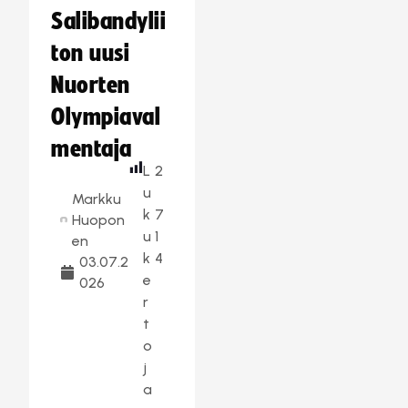
Salibandylii
ton uusi
Nuorten
Olympiaval
mentaja
L
2
u
Markku
k
7
Huopon
u
1
en
k
4
03.07.2
e
026
r
t
o
j
a