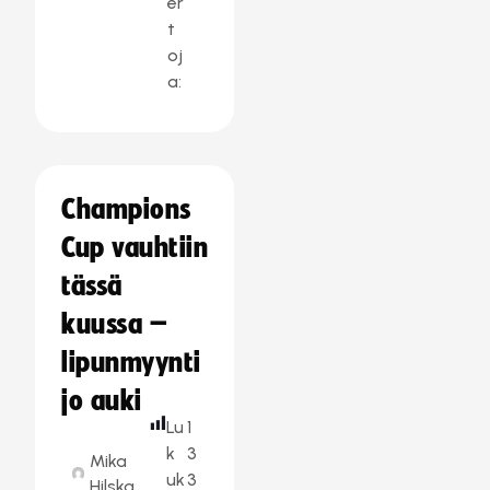
er
t
oj
a:
Champions
Cup vauhtiin
tässä
kuussa –
lipunmyynti
jo auki
Lu
1
k
3
Mika
uk
3
Hilska