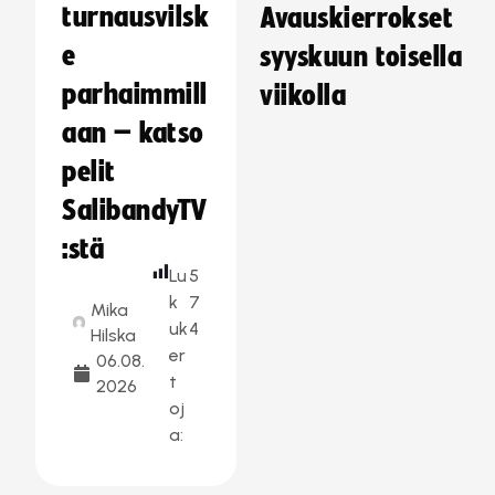
turnausvilsk
Avauskierrokset
e
syyskuun toisella
parhaimmill
viikolla
aan – katso
pelit
SalibandyTV
:stä
Lu
5
k
7
Mika
uk
4
Hilska
er
06.08.
t
2026
oj
a: