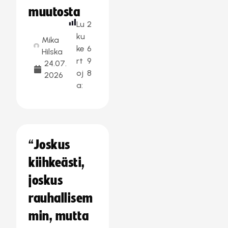
muutosta
Lu
2
ku
Mika
ke
6
Hilska
rt
9
24.07.
oj
8
2026
a:
“Joskus
kiihkeästi,
joskus
rauhallisem
min, mutta