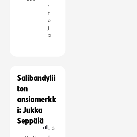
r
t
o
j
a
:
Salibandylii
ton
ansiomerkk
i: Jukka
Seppälä
L
3
u