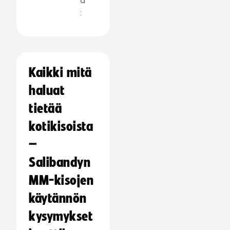
a
:
Kaikki mitä
haluat
tietää
kotikisoista
–
Salibandyn
MM-kisojen
käytännön
kysymykset