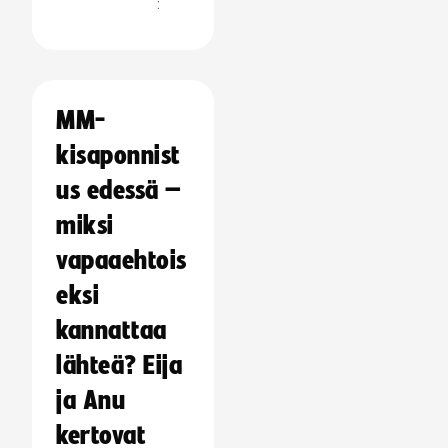
:
MM-
kisaponnist
us edessä –
miksi
vapaaehtois
eksi
kannattaa
lähteä? Eija
ja Anu
kertovat