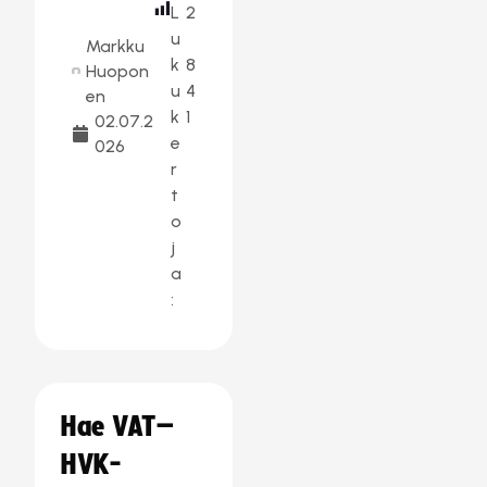
L
2
u
Markku
k
8
Huopon
u
4
en
k
1
02.07.2
e
026
r
t
o
j
a
:
Hae VAT–
HVK-