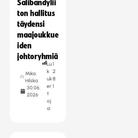
Salibandylii
ton hallitus
täydensi
maajoukkue
iden
johtoryhmiä
Lu
1
k
2
Mika
uk
8
Hilska
er
1
30.06.
t
2026
oj
a: