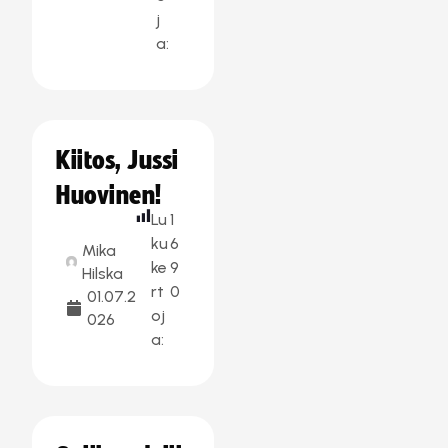
j
a:
Kiitos, Jussi
Huovinen!
Lu
1
ku
6
Mika
ke
9
Hilska
rt
0
01.07.2
oj
026
a: