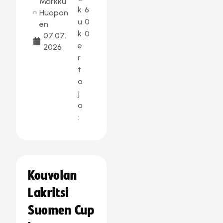
Markku
k
6
Huopon
u
0
en
k
0
07.07.
e
2026
r
t
o
j
a
:
Kouvolan
Lakritsi
Suomen Cup