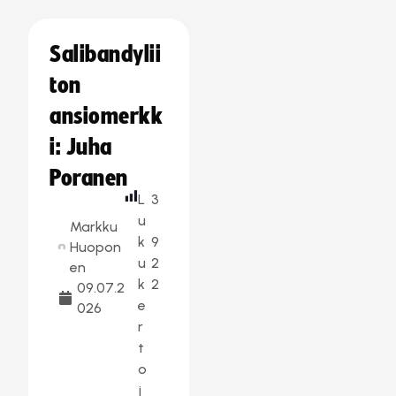
Salibandylii
ton
ansiomerkk
i: Juha
Poranen
L
3
u
Markku
k
9
Huopon
u
2
en
k
2
09.07.2
e
026
r
t
o
j