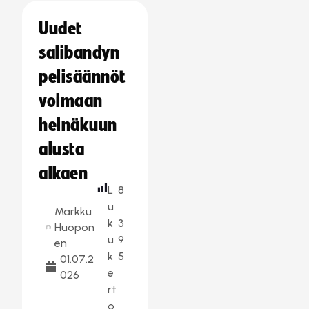
Uudet
salibandyn
pelisäännöt
voimaan
heinäkuun
alusta
alkaen
L
8
u
Markku
k
3
Huopon
u
9
en
k
5
01.07.2
e
026
rt
o