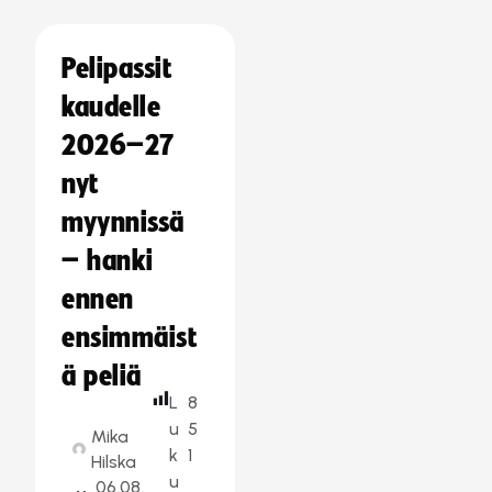
Pelipassit
kaudelle
2026–27
nyt
myynnissä
– hanki
ennen
ensimmäist
ä peliä
L
8
u
5
Mika
k
1
Hilska
u
06.08.