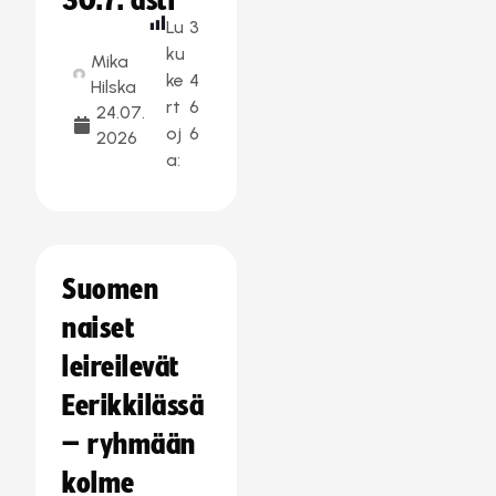
30.7. asti
Lu
3
ku
Mika
ke
4
Hilska
rt
6
24.07.
oj
6
2026
a:
Suomen
naiset
leireilevät
Eerikkilässä
– ryhmään
kolme