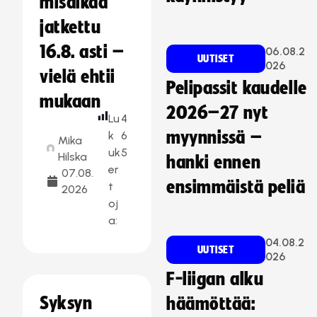
misaikaa
jatkettu
16.8. asti –
06.08.2
UUTISET
026
vielä ehtii
Pelipassit kaudelle
mukaan
2026–27 nyt
Lu
4
myynnissä –
k
6
Mika
uk
5
Hilska
hanki ennen
er
07.08.
ensimmäistä peliä
t
2026
oj
a:
04.08.2
UUTISET
026
F-liigan alku
Syksyn
häämöttää: