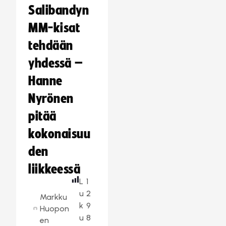
Salibandyn
MM-kisat
tehdään
yhdessä –
Hanne
Nyrönen
pitää
kokonaisuu
den
liikkeessä
L
1
u
2
Markku
k
9
Huopon
u
8
en