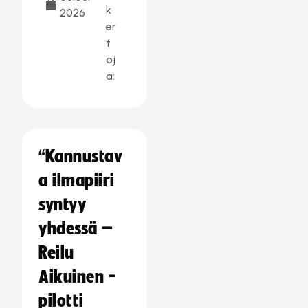
k
2026
er
t
oj
a:
“Kannustav
a ilmapiiri
syntyy
yhdessä –
Reilu
Aikuinen -
pilotti