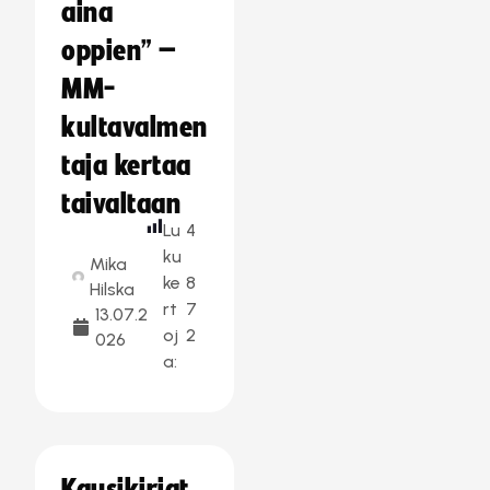
aina
oppien” –
MM-
kultavalmen
taja kertaa
taivaltaan
Lu
4
ku
Mika
ke
8
Hilska
rt
7
13.07.2
oj
2
026
a: