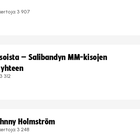
kertoja:
3 907
kisoista – Salibandyn MM-kisojen
 yhteen
3 312
Johnny Holmström
kertoja:
3 248