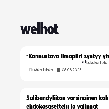
welhot
“Kannustava ilmapiiri syntyy yh
Lukukertoja:
Mika Hilska
05.08.2026
Salibandyliiton varsinainen ko
ehdokasasettelu ja valinnat