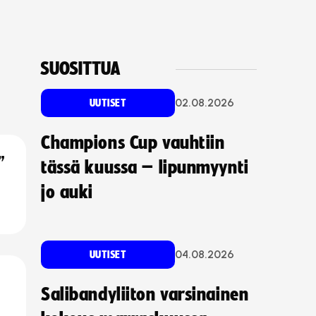
SUOSITTUA
02.08.2026
UUTISET
Champions Cup vauhtiin
”
tässä kuussa – lipunmyynti
jo auki
04.08.2026
UUTISET
Salibandyliiton varsinainen