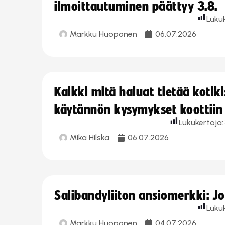
ilmoittautuminen päättyy 3.8.
Luku
Markku Huoponen
06.07.2026
Kaikki mitä haluat tietää koti
käytännön kysymykset koottiin
Lukukertoja:
Mika Hilska
06.07.2026
Salibandyliiton ansiomerkki: 
Luku
Markku Huoponen
04.07.2026