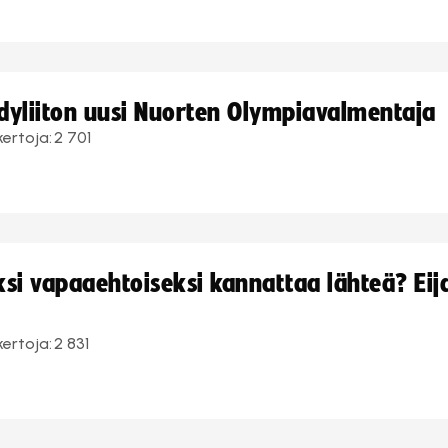
ndyliiton uusi Nuorten Olympiavalmentaja
kertoja:
2 701
i vapaaehtoiseksi kannattaa lähteä? Eij
kertoja:
2 831