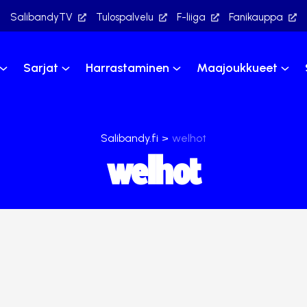
SalibandyTV
Tulospalvelu
F-liiga
Fanikauppa
Sarjat
Harrastaminen
Maajoukkueet
Salibandy.fi
>
welhot
welhot