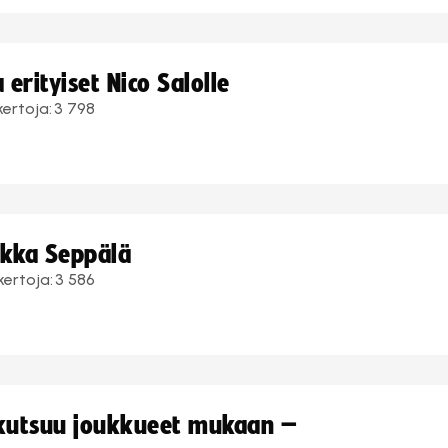
erityiset Nico Salolle
kertoja:
3 798
ukka Seppälä
kertoja:
3 586
 kutsuu joukkueet mukaan –