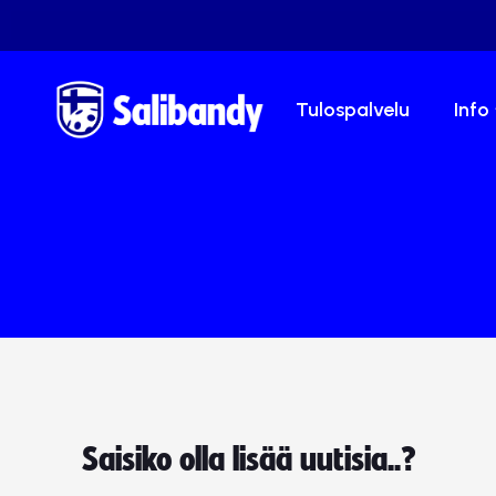
Tulospalvelu
Info
Saisiko olla lisää uutisia..?