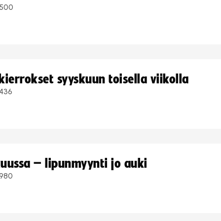
500
ierrokset syyskuun toisella viikolla
436
uussa – lipunmyynti jo auki
980