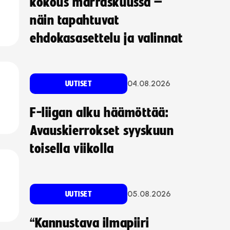
kokous marraskuussa –
näin tapahtuvat
ehdokasasettelu ja valinnat
04.08.2026
UUTISET
F-liigan alku häämöttää:
Avauskierrokset syyskuun
toisella viikolla
05.08.2026
UUTISET
“Kannustava ilmapiiri