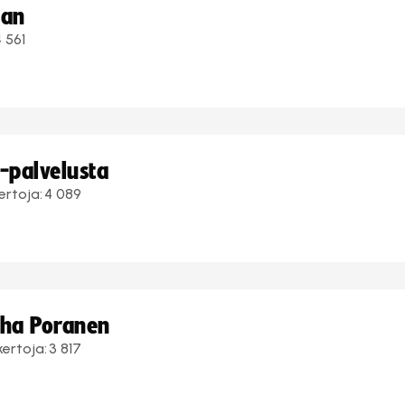
aan
 561
i-palvelusta
ertoja:
4 089
uha Poranen
kertoja:
3 817