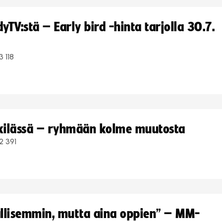
TV:stä – Early bird -hinta tarjolla 30.7.
3 118
kkilässä – ryhmään kolme muutosta
2 391
hallisemmin, mutta aina oppien” – MM-