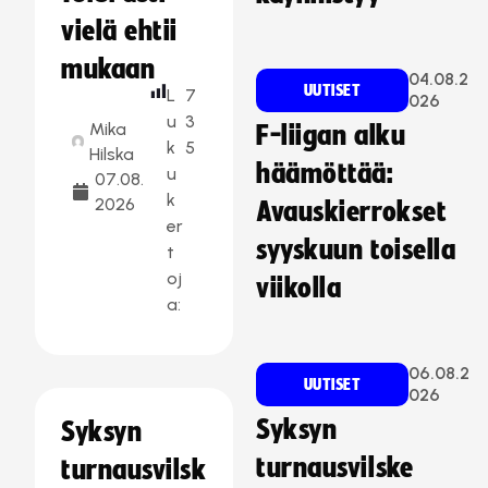
vielä ehtii
mukaan
04.08.2
UUTISET
L
7
026
u
3
Mika
F-liigan alku
k
5
Hilska
häämöttää:
u
07.08.
k
2026
Avauskierrokset
er
syyskuun toisella
t
oj
viikolla
a:
06.08.2
UUTISET
026
Syksyn
Syksyn
turnausvilske
turnausvilsk