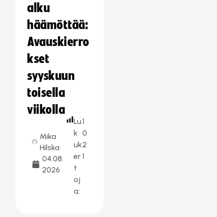
alku
häämöttää:
Avauskierro
kset
syyskuun
toisella
viikolla
Lu
1
k
0
Mika
uk
2
Hilska
er
1
04.08.
t
2026
oj
a: