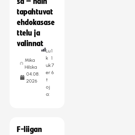
sa – näin
tapahtuvat
ehdokasase
ttelu ja
valinnat
Lu
1
k
1
Mika
uk
7
Hilska
er
6
04.08.
t
2026
oj
a:
F-liigan