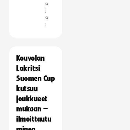
o
j
a
:
Kouvolan
Lakritsi
Suomen Cup
kutsuu
joukkueet
mukaan –
ilmoittautu
minen