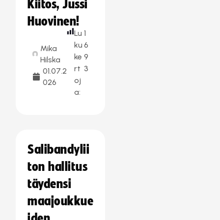
Kiitos, Jussi
Huovinen!
Lu
1
ku
6
Mika
ke
9
Hilska
rt
3
01.07.2
oj
026
a:
Salibandylii
ton hallitus
täydensi
maajoukkue
iden