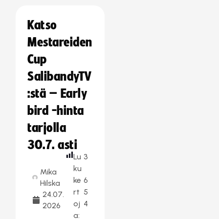
Katso
Mestareiden
Cup
SalibandyTV
:stä – Early
bird -hinta
tarjolla
30.7. asti
Lu
3
ku
Mika
ke
6
Hilska
rt
5
24.07.
oj
4
2026
a: