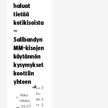
haluat
tietää
kotikisoista
–
Salibandyn
MM-kisojen
käytännön
kysymykset
koottiin
yhteen
Lu
3
ku
Mika
ke
3
Hilska
rt
2
06.07.