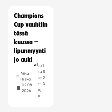
Champions
Cup vauhtiin
tässä
kuussa –
lipunmyynti
jo auki
Lu
1
ku
5
Mika
ke
2
Hilska
rt
3
02.08.
oj
2026
a: