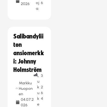
oj
6
2026
a:
Salibandylii
ton
ansiomerkk
i: Johnny
Holmström
L
3
u
Markku
k
2
Huopon
u
6
en
k
4
04.07.2
e
026