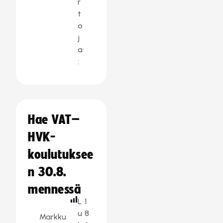
r
t
o
j
a
:
Hae VAT–
HVK-
koulutuksee
n 30.8.
mennessä
L
1
u
8
Markku