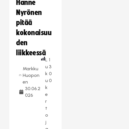
Hanne
Nyrönen
pitää
kokonaisuu
den
liikkeessä
L
1
u
3
Markku
k
0
Huopon
u
0
en
k
30.06.2
e
026
r
t
o
j
a