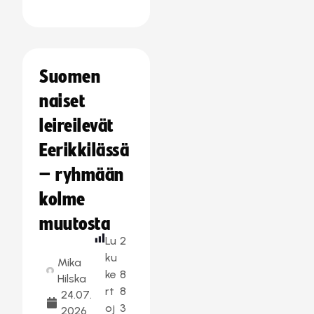
Suomen
naiset
leireilevät
Eerikkilässä
– ryhmään
kolme
muutosta
Lu
2
ku
Mika
ke
8
Hilska
rt
8
24.07.
oj
3
2026