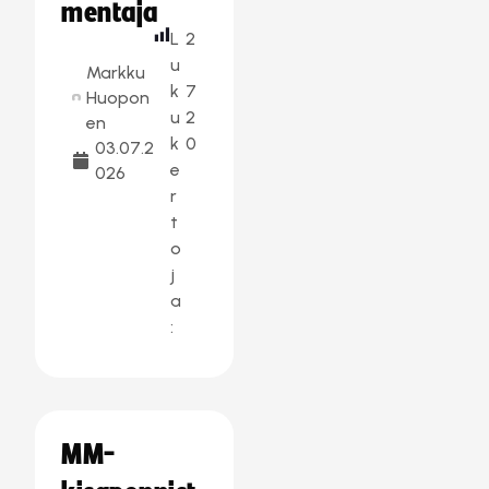
mentaja
L
2
u
Markku
k
7
Huopon
u
2
en
k
0
03.07.2
e
026
r
t
o
j
a
:
MM-