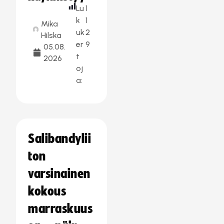
Lu
1
k
1
Mika
uk
2
Hilska
er
9
05.08.
t
2026
oj
a:
Salibandylii
ton
varsinainen
kokous
marraskuus