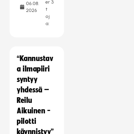
er
3
06.08.
t
2026
oj
a:
“Kannustav
a ilmapiiri
syntyy
yhdessä –
Reilu
Aikuinen -
pilotti
käynnistyy”