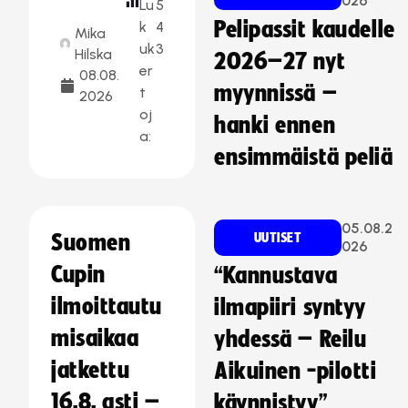
026
Lu
5
Pelipassit kaudelle
k
4
Mika
uk
3
Hilska
2026–27 nyt
er
08.08.
myynnissä –
t
2026
oj
hanki ennen
a:
ensimmäistä peliä
05.08.2
Suomen
UUTISET
026
Cupin
“Kannustava
ilmoittautu
ilmapiiri syntyy
misaikaa
yhdessä – Reilu
jatkettu
Aikuinen -pilotti
16.8. asti –
käynnistyy”