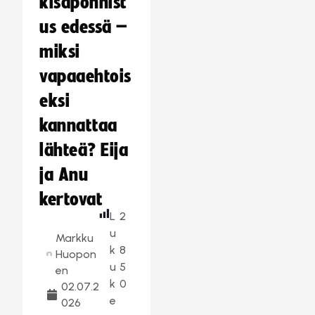
kisaponnist
us edessä –
miksi
vapaaehtois
eksi
kannattaa
lähteä? Eija
ja Anu
kertovat
L
2
u
Markku
k
8
Huopon
u
5
en
k
0
02.07.2
e
026