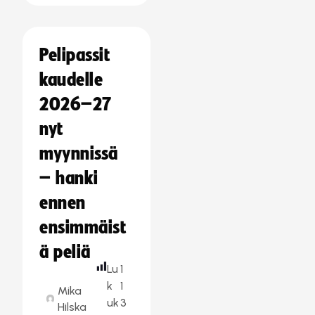
Pelipassit
kaudelle
2026–27
nyt
myynnissä
– hanki
ennen
ensimmäist
ä peliä
Lu
1
k
1
Mika
uk
3
Hilska