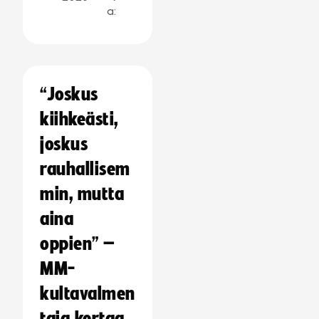
a:
“Joskus
kiihkeästi,
joskus
rauhallisem
min, mutta
aina
oppien” –
MM-
kultavalmen