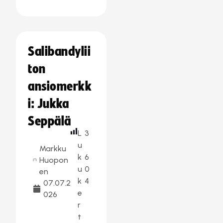
Salibandylii
ton
ansiomerkk
i: Jukka
Seppälä
L
3
u
Markku
k
6
Huopon
u
0
en
k
4
07.07.2
e
026
r
t