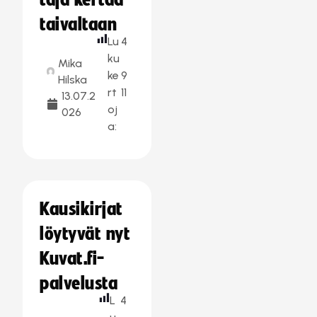
taja kertaa
taivaltaan
Lu
4
ku
Mika
ke
9
Hilska
rt
11
13.07.2
oj
026
a:
Kausikirjat
löytyvät nyt
Kuvat.fi-
palvelusta
L
4