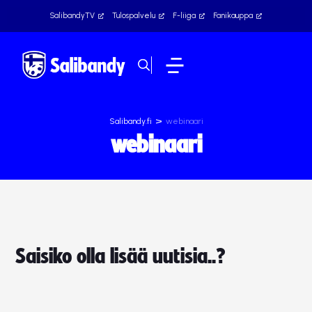
SalibandyTV
Tulospalvelu
F-liiga
Fanikauppa
>
Salibandy.fi
webinaari
webinaari
Saisiko olla lisää uutisia..?