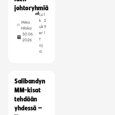
johtoryhmiä
Lu
1
k
2
Mika
uk
9
Hilska
er
1
30.06.
t
2026
oj
a:
Salibandyn
MM-kisat
tehdään
yhdessä –