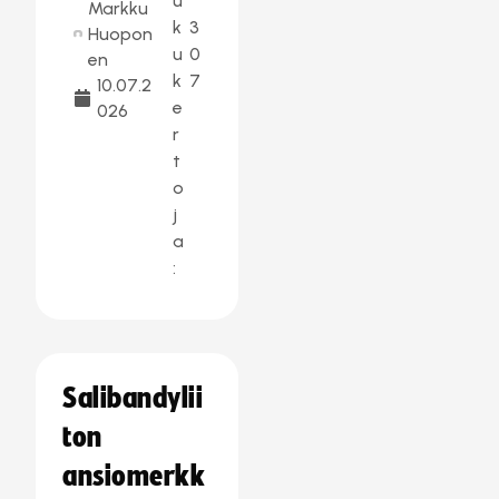
u
Markku
k
3
Huopon
u
0
en
k
7
10.07.2
e
026
r
t
o
j
a
:
Salibandylii
ton
ansiomerkk