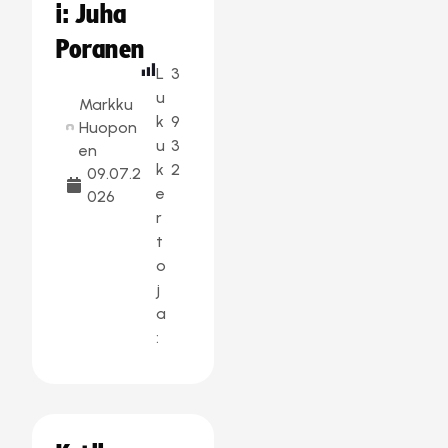
i: Juha
Poranen
L
3
u
Markku
k
9
Huopon
u
3
en
k
2
09.07.2
e
026
r
t
o
j
a
: