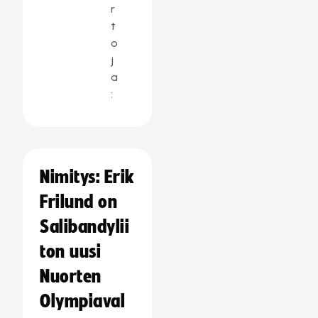
r
t
o
j
a
:
Nimitys: Erik
Frilund on
Salibandylii
ton uusi
Nuorten
Olympiaval