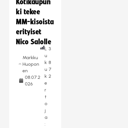
Kotikaupun
ki tekee
MM-kisoista
erityiset
Nico Salolle
L
3
u
Markku
k
8
Huopon
u
7
en
k
2
08.07.2
e
026
r
t
o
j
a
: