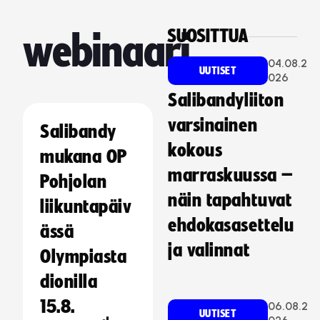
SUOSITTUA
webinaari
04.08.2
UUTISET
026
Salibandyliiton
varsinainen
Salibandy
kokous
mukana OP
marraskuussa –
Pohjolan
näin tapahtuvat
liikuntapäiv
ehdokasasettelu
ässä
ja valinnat
Olympiasta
dionilla
15.8.
06.08.2
UUTISET