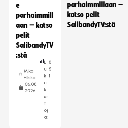
parhaimmillaan –
e
katso pelit
parhaimmill
SalibandyTV:stä
aan – katso
pelit
SalibandyTV
:stä
L
8
u
5
Mika
k
1
Hilska
u
06.08.
k
2026
er
t
oj
a: