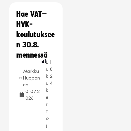
Hae VAT–
HVK-
koulutuksee
n 30.8.
mennessä
L
1
u
8
Markku
k
2
Huopon
u
4
en
k
01.07.2
e
026
r
t
o
j