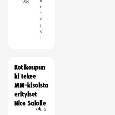
e
026
r
t
o
j
a
:
Kotikaupun
ki tekee
MM-kisoista
erityiset
Nico Salolle
L
3