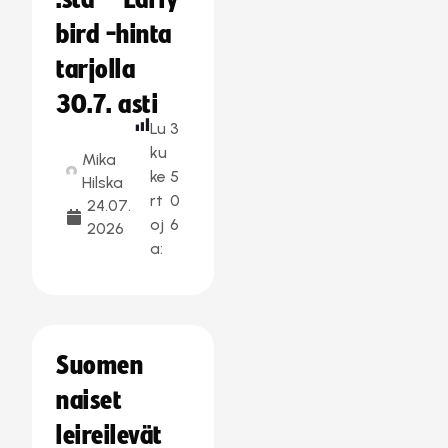
:stä – Early
bird -hinta
tarjolla
30.7. asti
Lu
3
ku
Mika
ke
5
Hilska
rt
0
24.07.
oj
6
2026
a:
Suomen
naiset
leireilevät