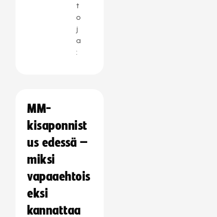
t
o
j
a
:
MM-
kisaponnist
us edessä –
miksi
vapaaehtois
eksi
kannattaa