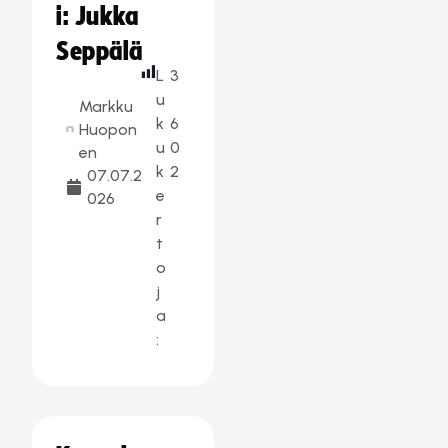
i: Jukka
Seppälä
L
3
u
Markku
k
6
Huopon
u
0
en
k
2
07.07.2
e
026
r
t
o
j
a
: