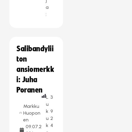
j
a
:
Salibandylii
ton
ansiomerkk
i: Juha
Poranen
L
3
u
Markku
k
9
Huopon
u
2
en
k
4
09.07.2