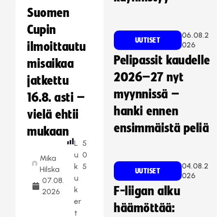
Suomen
Cupin
06.08.2
UUTISET
ilmoittautu
026
Pelipassit kaudelle
misaikaa
2026–27 nyt
jatkettu
myynnissä –
16.8. asti –
hanki ennen
vielä ehtii
ensimmäistä peliä
mukaan
L
5
u
0
Mika
04.08.2
k
5
Hilska
UUTISET
026
u
07.08.
F-liigan alku
k
2026
er
häämöttää:
t