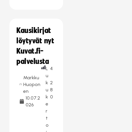
Kausikirjat
löytyvät nyt
Kuvat.fi-
palvelusta
L
4
u
Markku
k
2
Huopon
u
8
en
k
0
10.07.2
e
026
r
t
o