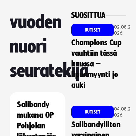
SUOSITTUA
vuoden
02.08.2
UUTISET
026
nuori
Champions Cup
vauhtiin tässä
kuussa –
seuratekijä
lipunmyynti jo
auki
Salibandy
04.08.2
UUTISET
mukana OP
026
Salibandyliiton
Pohjolan
varsinainen