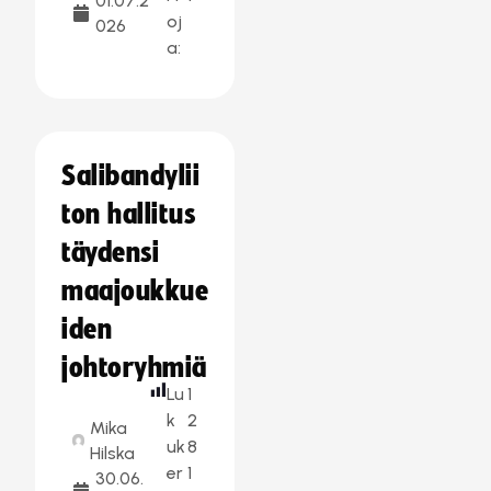
01.07.2
oj
026
a:
Salibandylii
ton hallitus
täydensi
maajoukkue
iden
johtoryhmiä
Lu
1
k
2
Mika
uk
8
Hilska
er
1
30.06.