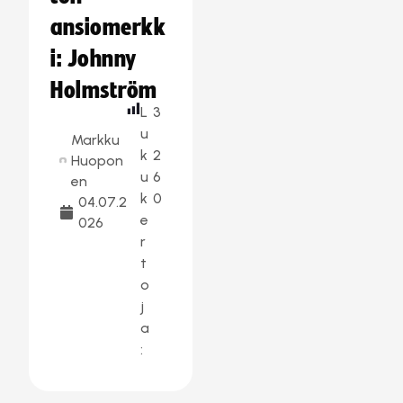
ansiomerkk
i: Johnny
Holmström
L
3
u
Markku
k
2
Huopon
u
6
en
k
0
04.07.2
e
026
r
t
o
j
a
: