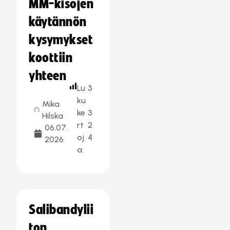
MM-kisojen
käytännön
kysymykset
koottiin
yhteen
Lu
3
ku
Mika
ke
3
Hilska
rt
2
06.07.
oj
4
2026
a:
Salibandylii
ton