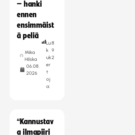
– hanki
ennen
ensimmäist
ä peliä
Lu
8
k
9
Mika
uk
2
Hilska
er
06.08.
t
2026
oj
a:
“Kannustav
a ilmapiiri