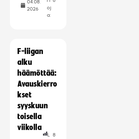
rt
6
04.08.
oj
2026
a:
F-liigan
alku
häämöttää:
Avauskierro
kset
syyskuun
toisella
viikolla
L
8