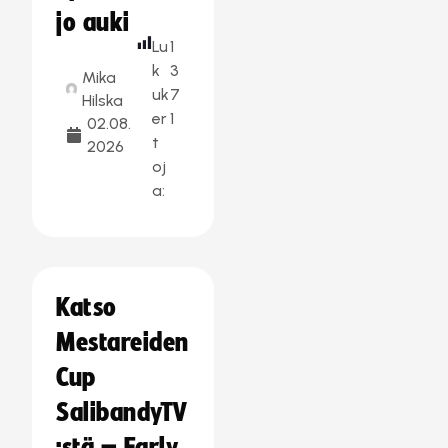
jo auki
Lu
1
k
3
Mika
uk
7
Hilska
er
1
02.08.
t
2026
oj
a:
Katso
Mestareiden
Cup
SalibandyTV