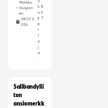
u
Markku
k
8
Huopon
u
6
en
k
7
08.07.2
e
026
r
t
o
j
a
:
Salibandylii
ton
ansiomerkk