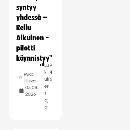
syntyy
yhdessä –
Reilu
Aikuinen -
pilotti
käynnistyy”
Lu
9
k
4
Mika
uk
6
Hilska
er
05.08.
t
2026
oj
a: