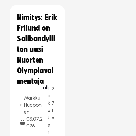
Nimitys: Erik
Frilund on
Salibandylii
ton uusi
Nuorten
Olympiaval
mentaja
L
2
u
Markku
k
7
Huopon
u
1
en
k
6
03.07.2
e
026
r