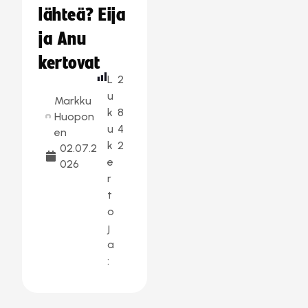
lähteä? Eija
ja Anu
kertovat
L
2
u
Markku
k
8
Huopon
u
4
en
k
2
02.07.2
e
026
r
t
o
j
a
: