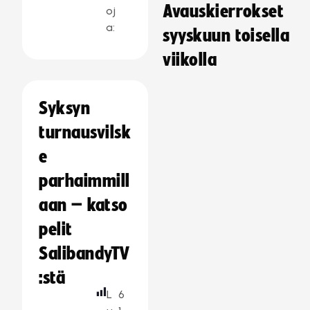
Avauskierrokset
oj
a:
syyskuun toisella
viikolla
Syksyn
turnausvilsk
e
parhaimmill
aan – katso
pelit
SalibandyTV
:stä
L
6