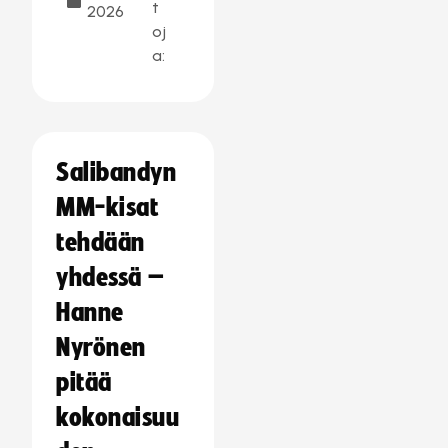
t
2026
oj
a:
Salibandyn
MM-kisat
tehdään
yhdessä –
Hanne
Nyrönen
pitää
kokonaisuu