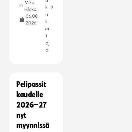
u
1
Mika
k
9
Hilska
u
06.08.
k
2026
er
t
oj
a:
Pelipassit
kaudelle
2026–27
nyt
myynnissä