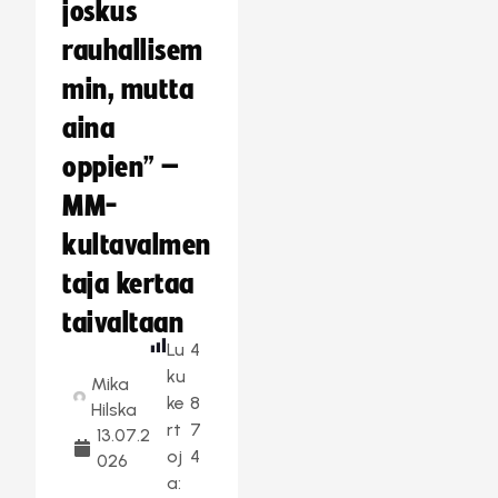
joskus
rauhallisem
min, mutta
aina
oppien” –
MM-
kultavalmen
taja kertaa
taivaltaan
Lu
4
ku
Mika
ke
8
Hilska
rt
7
13.07.2
oj
4
026
a: