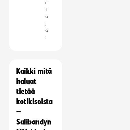
r
t
o
j
a
:
Kaikki mitä
haluat
tietää
kotikisoista
–
Salibandyn