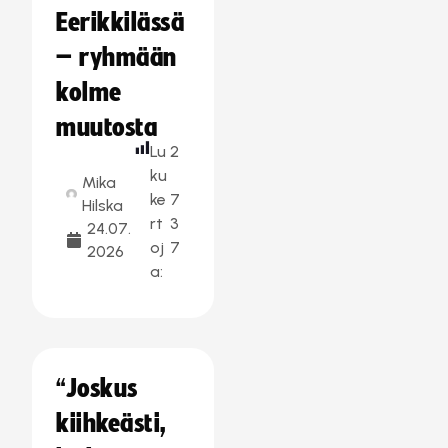
Eerikkilässä
– ryhmään
kolme
muutosta
Lu
2
ku
Mika
ke
7
Hilska
rt
3
24.07.
oj
7
2026
a:
“Joskus
kiihkeästi,