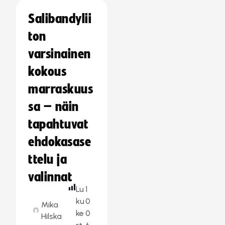
Salibandylii
ton
varsinainen
kokous
marraskuus
sa – näin
tapahtuvat
ehdokasase
ttelu ja
valinnat
Lu
1
ku
0
Mika
ke
0
Hilska