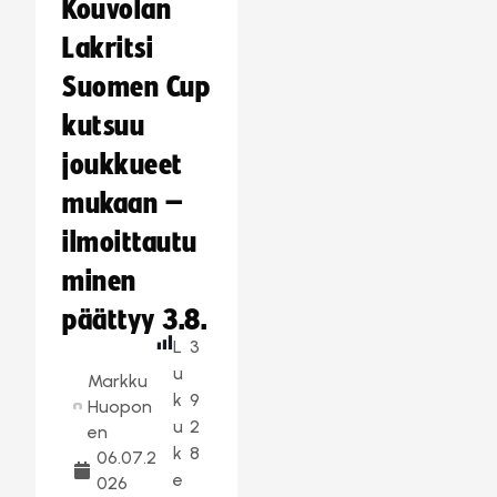
Kouvolan
Lakritsi
Suomen Cup
kutsuu
joukkueet
mukaan –
ilmoittautu
minen
päättyy 3.8.
L
3
u
Markku
k
9
Huopon
u
2
en
k
8
06.07.2
e
026