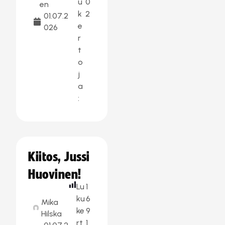
u
0
en
k
2
01.07.2
e
026
r
t
o
j
a
:
Kiitos, Jussi
Huovinen!
Lu
1
ku
6
Mika
ke
9
Hilska
rt
1