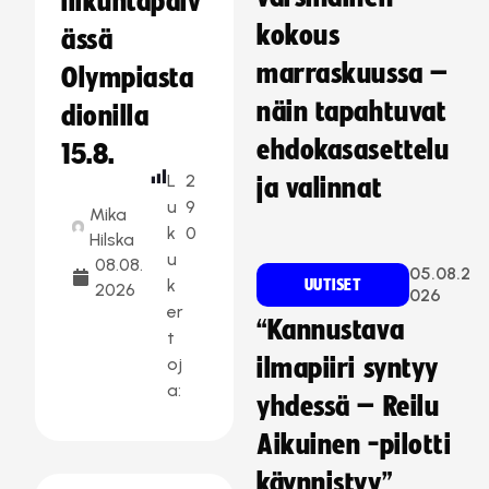
liikuntapäiv
kokous
ässä
marraskuussa –
Olympiasta
näin tapahtuvat
dionilla
ehdokasasettelu
15.8.
L
2
ja valinnat
u
9
Mika
k
0
Hilska
u
08.08.
05.08.2
k
UUTISET
2026
026
er
“Kannustava
t
oj
ilmapiiri syntyy
a:
yhdessä – Reilu
Aikuinen -pilotti
käynnistyy”