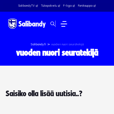
SalibandyTV
Tulospalvelu
F-liiga
Fanikauppa
>
Salibandy.fi
vuoden nuori seuratekijä
vuoden nuori seuratekijä
Saisiko olla lisää uutisia..?