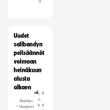
a
:
Uudet
salibandyn
pelisäännöt
voimaan
heinäkuun
alusta
alkaen
L
8
u
Markku
k
4
Huopon