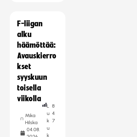
F-liigan
alku
häämöttää:
Avauskierro
kset
syyskuun
toisella
viikolla
L
8
u
4
Mika
k
7
Hilska
u
04.08.
k
2026