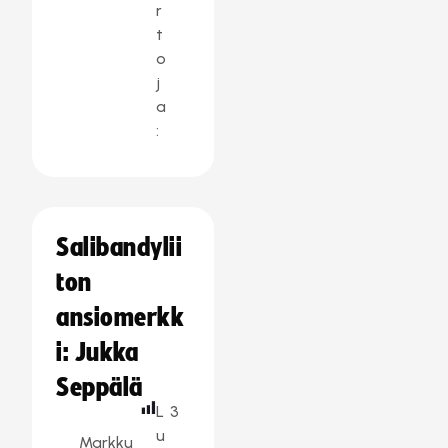
r
t
o
j
a
:
Salibandylii
ton
ansiomerkk
i: Jukka
Seppälä
L
3
u
Markku