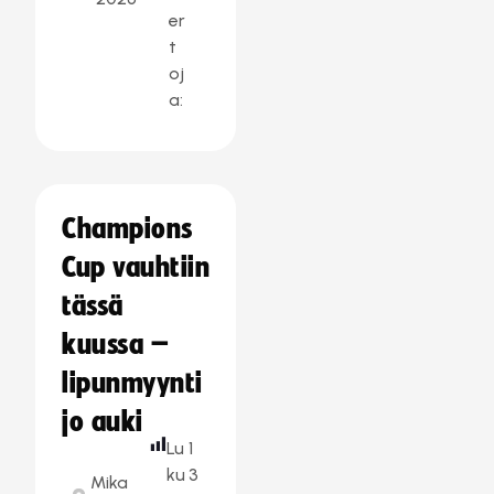
er
t
oj
a:
Champions
Cup vauhtiin
tässä
kuussa –
lipunmyynti
jo auki
Lu
1
ku
3
Mika