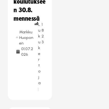
koulutuksee
n 30.8.
mennessä
L
1
u
8
Markku
k
2
Huopon
u
3
en
k
01.07.2
e
026
r
t
o
j
a
: