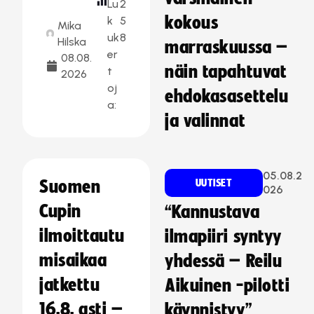
Lu
2
kokous
k
5
Mika
uk
8
Hilska
marraskuussa –
er
08.08.
näin tapahtuvat
t
2026
oj
ehdokasasettelu
a:
ja valinnat
05.08.2
Suomen
UUTISET
026
Cupin
“Kannustava
ilmoittautu
ilmapiiri syntyy
misaikaa
yhdessä – Reilu
jatkettu
Aikuinen -pilotti
16.8. asti –
käynnistyy”