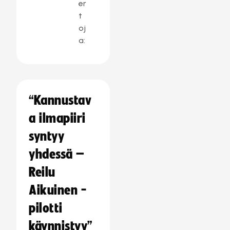
er
t
oj
a:
“Kannustav
a ilmapiiri
syntyy
yhdessä –
Reilu
Aikuinen -
pilotti
käynnistyy”