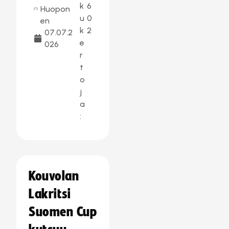
k
6
Huopon
u
0
en
k
2
07.07.2
e
026
r
t
o
j
a
:
Kouvolan
Lakritsi
Suomen Cup