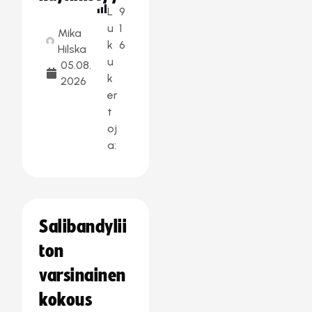
L
9
u
1
Mika
k
6
Hilska
u
05.08.
k
2026
er
t
oj
a:
Salibandylii
ton
varsinainen
kokous