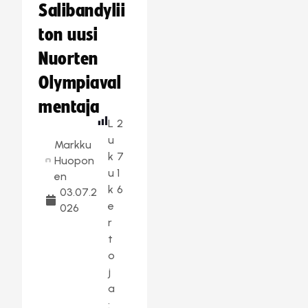
Salibandylii
ton uusi
Nuorten
Olympiaval
mentaja
L
2
u
Markku
k
7
Huopon
u
1
en
k
6
03.07.2
e
026
r
t
o
j
a
: