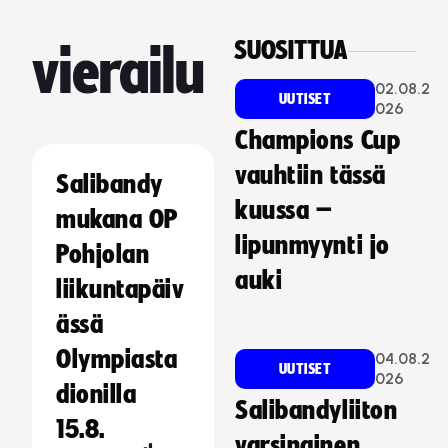
SUOSITTUA
vierailu
02.08.2
UUTISET
026
Champions Cup
vauhtiin tässä
Salibandy
kuussa –
mukana OP
lipunmyynti jo
Pohjolan
auki
liikuntapäiv
ässä
Olympiasta
04.08.2
UUTISET
026
dionilla
Salibandyliiton
15.8.
varsinainen