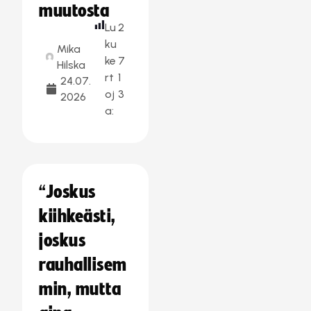
muutosta
Lu
2
ku
Mika
ke
7
Hilska
rt
1
24.07.
oj
3
2026
a:
“Joskus
kiihkeästi,
joskus
rauhallisem
min, mutta