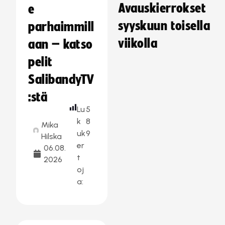
Avauskierrokset
e
syyskuun toisella
parhaimmill
viikolla
aan – katso
pelit
SalibandyTV
:stä
Lu
5
k
8
Mika
uk
9
Hilska
er
06.08.
t
2026
oj
a: