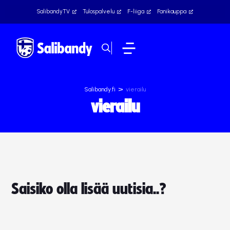
SalibandyTV
Tulospalvelu
F-liiga
Fanikauppa
>
Salibandy.fi
vierailu
vierailu
Saisiko olla lisää uutisia..?