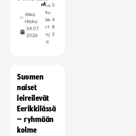
Lu
3
ku
Mika
ke
4
Hilska
rt
8
24.07.
oj
2
2026
a:
Suomen
naiset
leireilevät
Eerikkilässä
– ryhmään
kolme