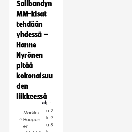
Salibandyn
MM-kisat
tehdään
yhdessä –
Hanne
Nyrönen
pitää
kokonaisuu
den
liikkeessä
L
1
u
2
Markku
k
9
Huopon
u
8
en
k