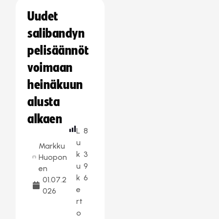
Uudet
salibandyn
pelisäännöt
voimaan
heinäkuun
alusta
alkaen
L
8
u
Markku
k
3
Huopon
u
9
en
k
6
01.07.2
e
026
rt
o