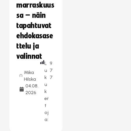
marraskuus
sa – näin
tapahtuvat
ehdokasase
ttelu ja
valinnat
L
9
u
7
Mika
k
7
Hilska
u
04.08.
k
2026
er
t
oj
a: