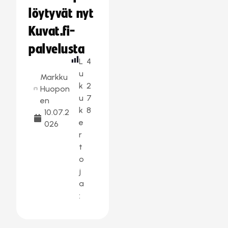
löytyvät nyt
Kuvat.fi-
palvelusta
L
4
u
Markku
k
2
Huopon
u
7
en
k
8
10.07.2
e
026
r
t
o
j
a
: