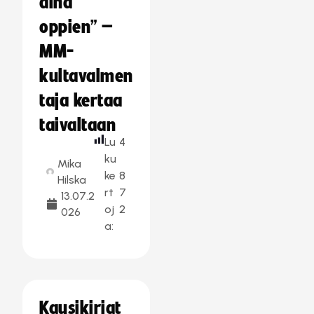
aina
oppien” –
MM-
kultavalmen
taja kertaa
taivaltaan
Lu
4
ku
Mika
ke
8
Hilska
rt
7
13.07.2
oj
2
026
a:
Kausikirjat