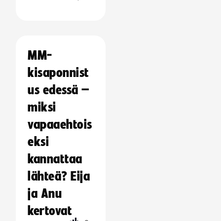
MM-
kisaponnist
us edessä –
miksi
vapaaehtois
eksi
kannattaa
lähteä? Eija
ja Anu
kertovat