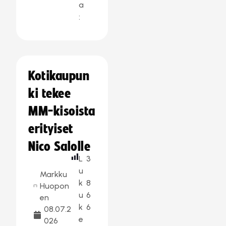
a
:
Kotikaupun
ki tekee
MM-kisoista
erityiset
Nico Salolle
L
3
u
Markku
k
8
Huopon
u
6
en
k
6
08.07.2
e
026