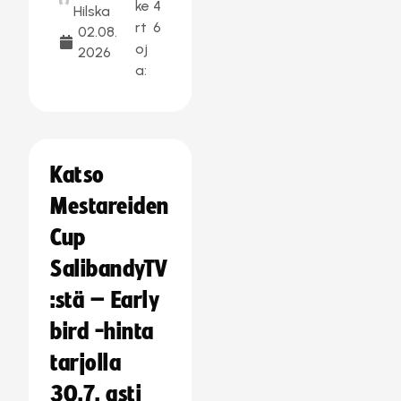
ke
4
Hilska
rt
6
02.08.
oj
2026
a:
Katso
Mestareiden
Cup
SalibandyTV
:stä – Early
bird -hinta
tarjolla
30.7. asti