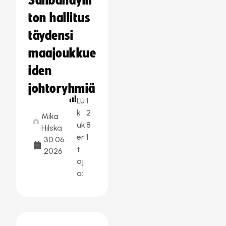
Salibandylii
ton hallitus
täydensi
maajoukkue
iden
johtoryhmiä
Lu
1
k
2
Mika
uk
8
Hilska
er
1
30.06.
t
2026
oj
a: