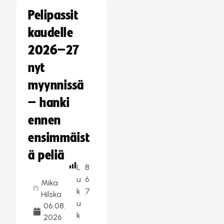
Pelipassit
kaudelle
2026–27
nyt
myynnissä
– hanki
ennen
ensimmäist
ä peliä
L
8
u
6
Mika
k
7
Hilska
u
06.08.
k
2026