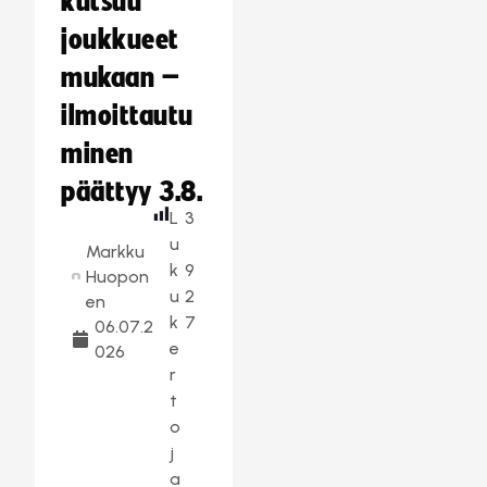
kutsuu
joukkueet
mukaan –
ilmoittautu
minen
päättyy 3.8.
L
3
u
Markku
k
9
Huopon
u
2
en
k
7
06.07.2
e
026
r
t
o
j
a