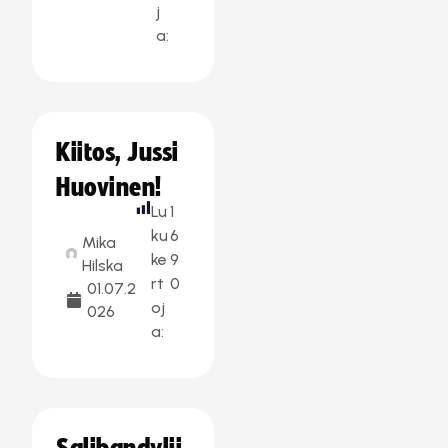
j
a:
Kiitos, Jussi
Huovinen!
Lu
1
ku
6
Mika
ke
9
Hilska
rt
0
01.07.2
oj
026
a: