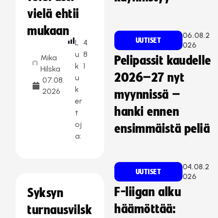
vielä ehtii
mukaan
06.08.2
UUTISET
L
4
026
u
8
Mika
Pelipassit kaudelle
k
1
Hilska
2026–27 nyt
u
07.08.
k
2026
myynnissä –
er
hanki ennen
t
oj
ensimmäistä peliä
a:
04.08.2
UUTISET
026
F-liigan alku
Syksyn
häämöttää:
turnausvilsk