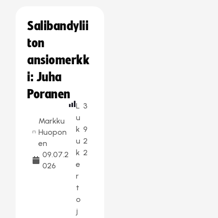
Salibandylii
ton
ansiomerkk
i: Juha
Poranen
L
3
u
Markku
k
9
Huopon
u
2
en
k
2
09.07.2
e
026
r
t
o
j