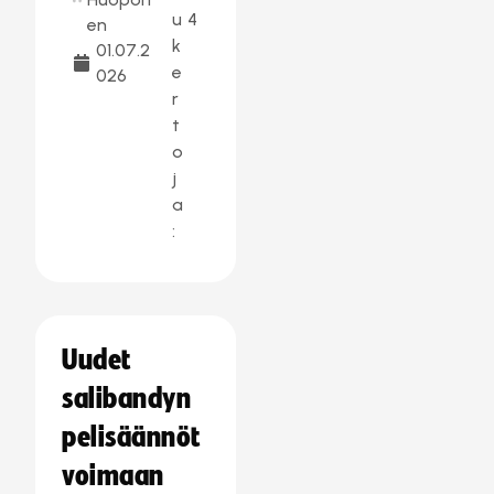
u
4
en
k
01.07.2
e
026
r
t
o
j
a
:
Uudet
salibandyn
pelisäännöt
voimaan