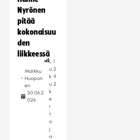
Nyrönen
pitää
kokonaisuu
den
liikkeessä
L
1
u
2
Markku
k
9
Huopon
u
2
en
k
30.06.2
e
026
r
t
o
j
a