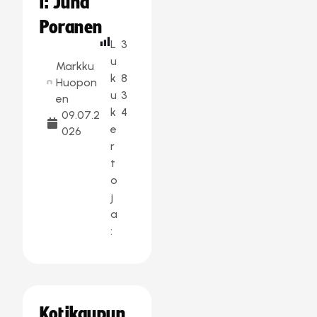
i: Juha
Poranen
L
3
u
Markku
k
8
Huopon
u
3
en
k
4
09.07.2
e
026
r
t
o
j
a
:
Kotikaupun