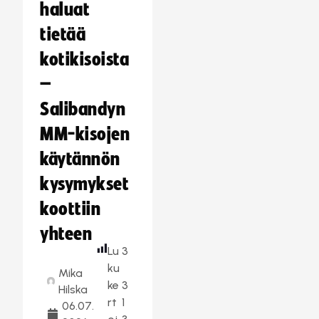
haluat
tietää
kotikisoista
–
Salibandyn
MM-kisojen
käytännön
kysymykset
koottiin
yhteen
Lu
3
ku
Mika
ke
3
Hilska
rt
1
06.07.