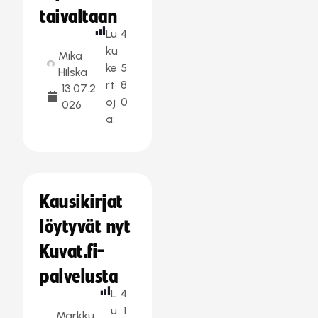
taivaltaan
Lu
4
ku
Mika
ke
5
Hilska
rt
8
13.07.2
oj
0
026
a:
Kausikirjat
löytyvät nyt
Kuvat.fi-
palvelusta
L
4
u
1
Markku