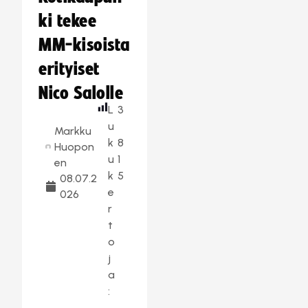
ki tekee
MM-kisoista
erityiset
Nico Salolle
L
3
u
Markku
k
8
Huopon
u
1
en
k
5
08.07.2
e
026
r
t
o
j
a
: