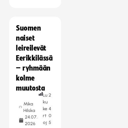
Suomen
naiset
leireilevät
Eerikkilässä
– ryhmään
kolme
muutosta
Lu
2
ku
Mika
ke
4
Hilska
rt
0
24.07.
oj
5
2026