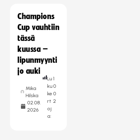
Champions
Cup vauhtiin
tässä
kuussa –
lipunmyynti
jo auki
Lu
1
ku
0
Mika
ke
0
Hilska
rt
2
02.08.
oj
2026
a: