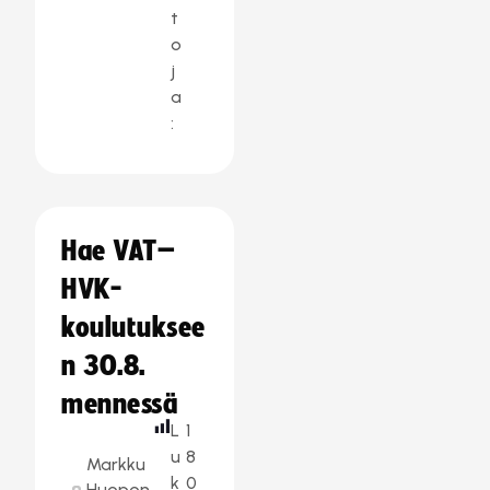
t
o
j
a
:
Hae VAT–
HVK-
koulutuksee
n 30.8.
mennessä
L
1
u
8
Markku
k
0
Huopon