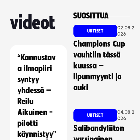
SUOSITTUA
videot
02.08.2
UUTISET
026
Champions Cup
vauhtiin tässä
“Kannustav
kuussa –
a ilmapiiri
lipunmyynti jo
syntyy
auki
yhdessä –
Reilu
Aikuinen -
04.08.2
UUTISET
026
pilotti
Salibandyliiton
käynnistyy”
varsinainen