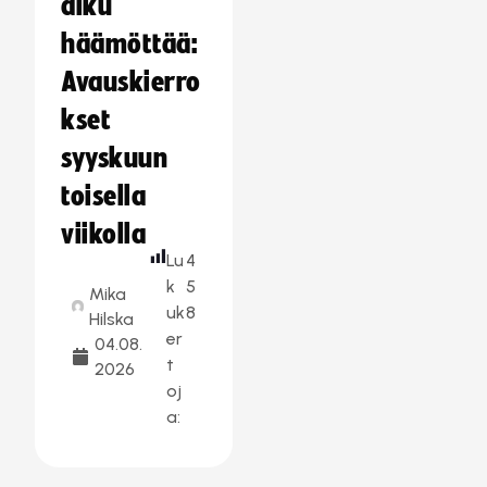
alku
häämöttää:
Avauskierro
kset
syyskuun
toisella
viikolla
Lu
4
k
5
Mika
uk
8
Hilska
er
04.08.
t
2026
oj
a: