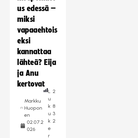
us edessä –
miksi
vapaaehtois
eksi
kannattaa
lähteä? Eija
ja Anu
kertovat
L
2
u
Markku
k
8
Huopon
u
3
en
k
2
02.07.2
e
026
r