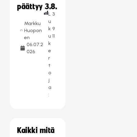
päättyy 3.8.
L
3
u
Markku
k
9
Huopon
u
11
en
k
06.07.2
e
026
r
t
o
j
a
:
Kaikki mitä