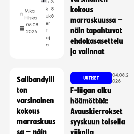
Lu
3
kokous
k
8
Mika
uk
8
Hilska
marraskuussa –
er
05.08.
näin tapahtuvat
t
2026
oj
ehdokasasettelu
a:
ja valinnat
04.08.2
Salibandylii
UUTISET
026
ton
F-liigan alku
varsinainen
häämöttää:
kokous
Avauskierrokset
marraskuus
syyskuun toisella
sa – näin
viikolla