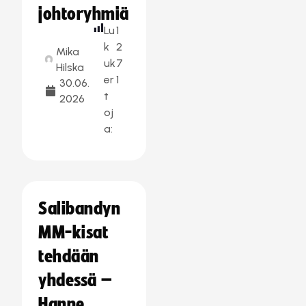
johtoryhmiä
Lu
1
k
2
Mika
uk
7
Hilska
er
1
30.06.
t
2026
oj
a:
Salibandyn
MM-kisat
tehdään
yhdessä –
Hanne