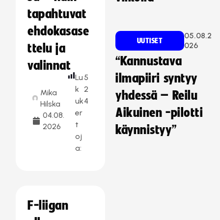
tapahtuvat
ehdokasase
05.08.2
UUTISET
026
ttelu ja
“Kannustava
valinnat
ilmapiiri syntyy
Lu
5
k
2
Mika
yhdessä – Reilu
uk
4
Hilska
Aikuinen -pilotti
er
04.08.
t
2026
käynnistyy”
oj
a:
F-liigan