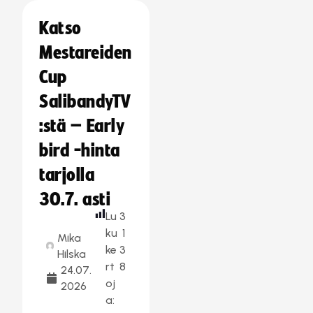
Katso
Mestareiden
Cup
SalibandyTV
:stä – Early
bird -hinta
tarjolla
30.7. asti
Lu
3
ku
1
Mika
ke
3
Hilska
rt
8
24.07.
oj
2026
a: