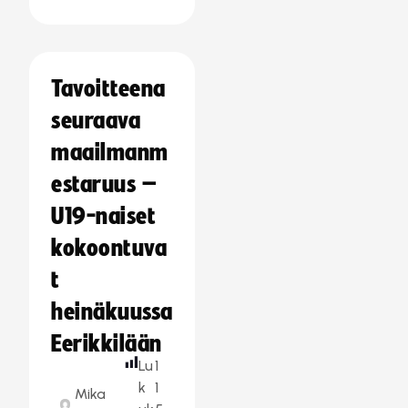
Tavoitteena
seuraava
maailmanm
estaruus –
U19-naiset
kokoontuva
t
heinäkuussa
Eerikkilään
Lu
1
k
1
Mika