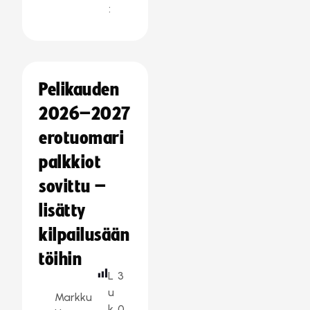
:
Pelikauden
2026–2027
erotuomari
palkkiot
sovittu –
lisätty
kilpailusään
töihin
L
3
u
Markku
k
0