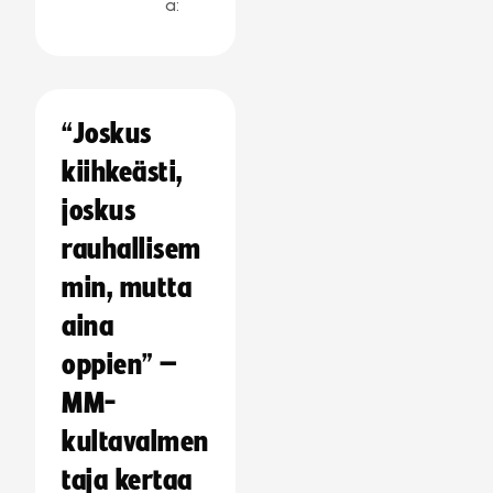
a:
“Joskus
kiihkeästi,
joskus
rauhallisem
min, mutta
aina
oppien” –
MM-
kultavalmen
taja kertaa