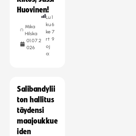
Huovinen!
Lu
1
ku
6
Mika
ke
7
Hilska
rt
9
01.07.2
oj
026
a:
Salibandylii
ton hallitus
täydensi
maajoukkue
iden