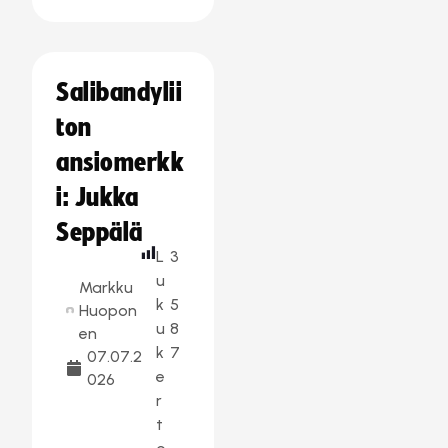
Salibandylii
ton
ansiomerkk
i: Jukka
Seppälä
L
3
u
Markku
k
5
Huopon
u
8
en
k
7
07.07.2
e
026
r
t