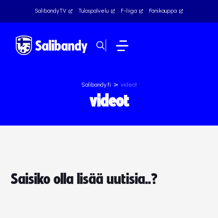
SalibandyTV
Tulospalvelu
F-liiga
Fanikauppa
>
Salibandy.fi
videot
videot
Saisiko olla lisää uutisia..?