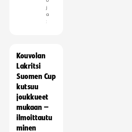
o
j
a
:
Kouvolan
Lakritsi
Suomen Cup
kutsuu
joukkueet
mukaan –
ilmoittautu
minen