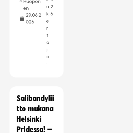
Huopon
u
2
en
k
6
29.06.2
e
026
r
t
o
j
a
:
Salibandylii
tto mukana
Helsinki
Pridessa! –