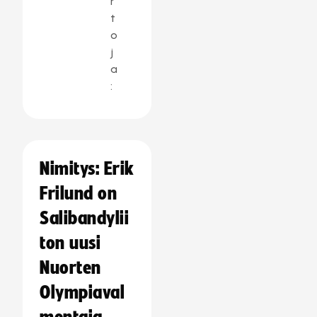
r
t
o
j
a
:
Nimitys: Erik
Frilund on
Salibandylii
ton uusi
Nuorten
Olympiaval