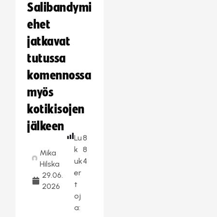
Salibandymi
ehet
jatkavat
tutussa
komennossa
myös
kotikisojen
jälkeen
Lu
8
k
8
Mika
uk
4
Hilska
er
29.06.
t
2026
oj
a: