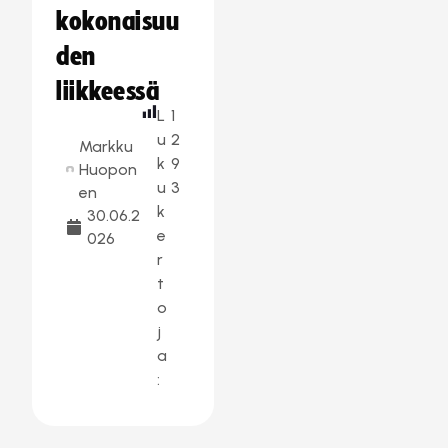
kokonaisuu
den
liikkeessä
L
1
u
2
Markku
k
9
Huopon
u
3
en
k
30.06.2
e
026
r
t
o
j
a
: