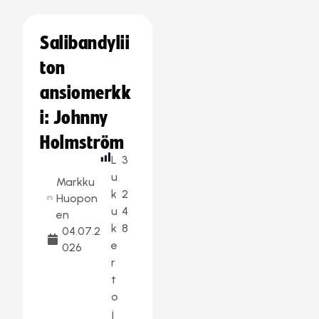
Salibandylii
ton
ansiomerkk
i: Johnny
Holmström
L
3
u
Markku
k
2
Huopon
u
4
en
k
8
04.07.2
e
026
r
t
o
j