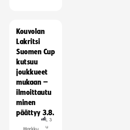
Kouvolan
Lakritsi
Suomen Cup
kutsuu
joukkueet
mukaan –
ilmoittautu
minen
päättyy 3.8.
L
3
u
Markku