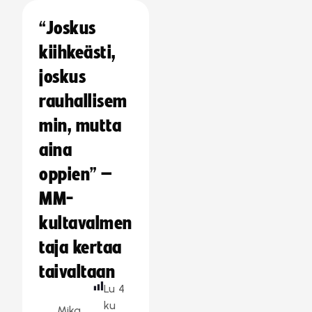
“Joskus
kiihkeästi,
joskus
rauhallisem
min, mutta
aina
oppien” –
MM-
kultavalmen
taja kertaa
taivaltaan
Lu
4
ku
Mika