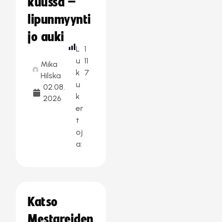
kuussa –
lipunmyynti
jo auki
L
1
u
11
Mika
k
7
Hilska
u
02.08.
k
2026
er
t
oj
a:
Katso
Mestareiden