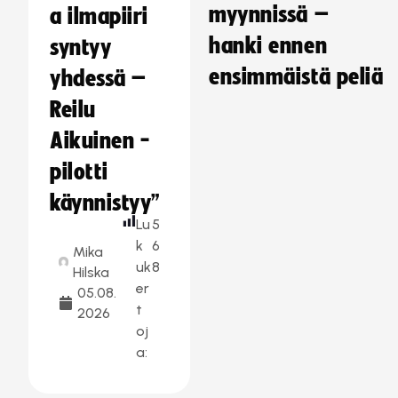
myynnissä –
a ilmapiiri
hanki ennen
syntyy
ensimmäistä peliä
yhdessä –
Reilu
Aikuinen -
pilotti
käynnistyy”
Lu
5
k
6
Mika
uk
8
Hilska
er
05.08.
t
2026
oj
a: