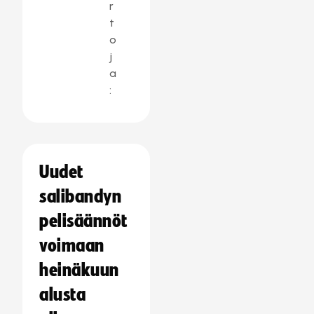
r
t
o
j
a
:
Uudet
salibandyn
pelisäännöt
voimaan
heinäkuun
alusta