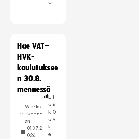
a
:
Hae VAT–
HVK-
koulutuksee
n 30.8.
mennessä
L
1
u
8
Markku
k
0
Huopon
u
9
en
k
01.07.2
e
026