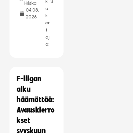
k
3
Hilska
u
04.08.
k
2026
er
t
oj
a:
F-liigan
alku
häämöttää:
Avauskierro
kset
syyskuun