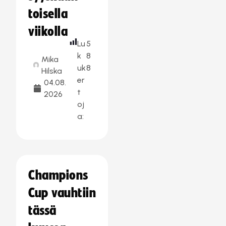
toisella
viikolla
Lu
5
k
8
Mika
uk
8
Hilska
er
04.08.
t
2026
oj
a:
Champions
Cup vauhtiin
tässä