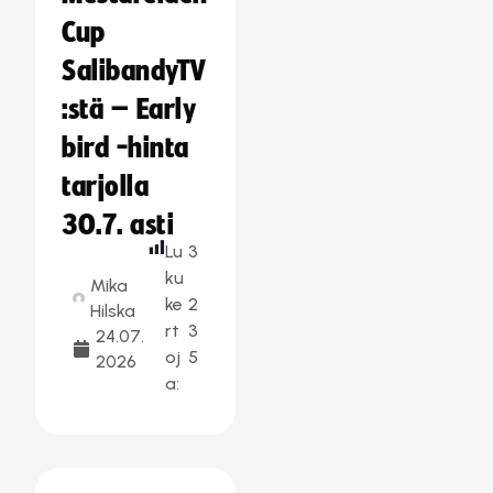
Cup
SalibandyTV
:stä – Early
bird -hinta
tarjolla
30.7. asti
Lu
3
ku
Mika
ke
2
Hilska
rt
3
24.07.
oj
5
2026
a: