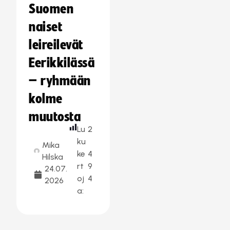
Suomen
naiset
leireilevät
Eerikkilässä
– ryhmään
kolme
muutosta
Lu
2
ku
Mika
ke
4
Hilska
rt
9
24.07.
oj
4
2026
a: