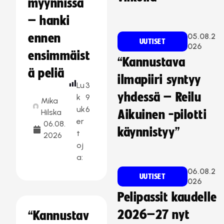
myynnissä
– hanki
ennen
05.08.2
UUTISET
026
ensimmäist
“Kannustava
ä peliä
ilmapiiri syntyy
Lu
3
yhdessä – Reilu
k
9
Mika
uk
6
Hilska
Aikuinen -pilotti
er
06.08.
käynnistyy”
t
2026
oj
a:
06.08.2
UUTISET
026
Pelipassit kaudelle
2026–27 nyt
“Kannustav