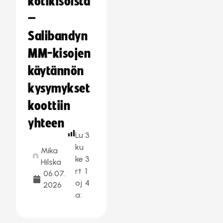
kotikisoista
–
Salibandyn
MM-kisojen
käytännön
kysymykset
koottiin
yhteen
Lu
3
ku
Mika
ke
3
Hilska
rt
1
06.07.
oj
4
2026
a: