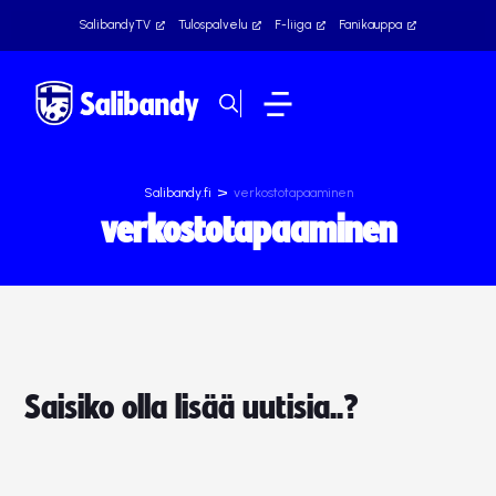
SalibandyTV
Tulospalvelu
F-liiga
Fanikauppa
>
Salibandy.fi
verkostotapaaminen
verkostotapaaminen
Saisiko olla lisää uutisia..?