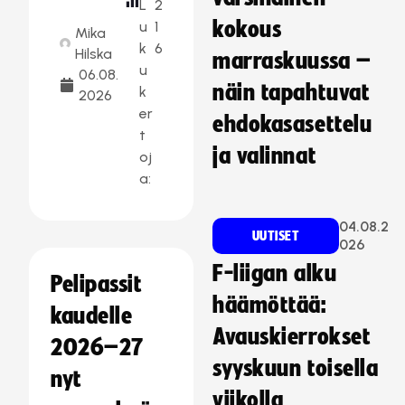
L
2
kokous
u
1
Mika
k
6
Hilska
marraskuussa –
u
06.08.
näin tapahtuvat
k
2026
er
ehdokasasettelu
t
ja valinnat
oj
a:
04.08.2
UUTISET
026
F-liigan alku
Pelipassit
häämöttää:
kaudelle
Avauskierrokset
2026–27
syyskuun toisella
nyt
viikolla