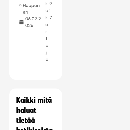
k
9
Huopon
u
1
en
k
7
06.07.2
e
026
r
t
o
j
a
:
Kaikki mitä
haluat
tietää