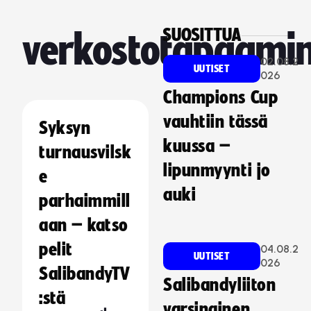
SUOSITTUA
verkostotapaami
02.08.2
UUTISET
026
Champions Cup
vauhtiin tässä
Syksyn
kuussa –
turnausvilsk
lipunmyynti jo
e
auki
parhaimmill
aan – katso
pelit
04.08.2
UUTISET
026
SalibandyTV
Salibandyliiton
:stä
varsinainen