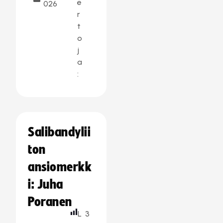
e
026
r
t
o
j
a
:
Salibandylii
ton
ansiomerkk
i: Juha
Poranen
L
3