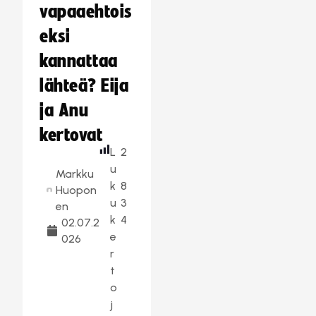
vapaaehtois
eksi
kannattaa
lähteä? Eija
ja Anu
kertovat
L
2
u
Markku
k
8
Huopon
u
3
en
k
4
02.07.2
e
026
r
t
o
j