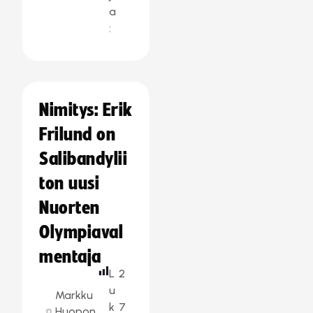
a
:
Nimitys: Erik
Frilund on
Salibandylii
ton uusi
Nuorten
Olympiaval
mentaja
L
2
u
Markku
k
7
Huopon