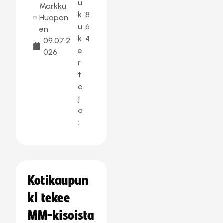
u
Markku
k
8
Huopon
u
6
en
k
4
09.07.2
e
026
r
t
o
j
a
:
Kotikaupun
ki tekee
MM-kisoista