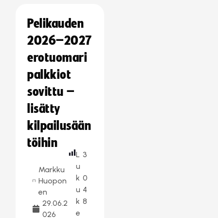
Pelikauden
2026–2027
erotuomari
palkkiot
sovittu –
lisätty
kilpailusään
töihin
L
3
u
Markku
k
0
Huopon
u
4
en
k
8
29.06.2
e
026