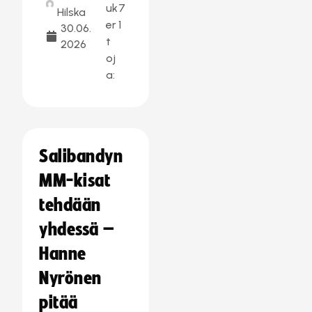
uk
7
Hilska
er
1
30.06.
t
2026
oj
a:
Salibandyn
MM-kisat
tehdään
yhdessä –
Hanne
Nyrönen
pitää