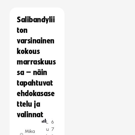
Salibandylii
ton
varsinainen
kokous
marraskuus
sa – näin
tapahtuvat
ehdokasase
ttelu ja
valinnat
L
6
u
7
Mika