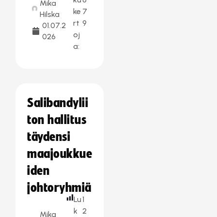
Mika
ke
7
Hilska
rt
9
01.07.2
oj
026
a:
Salibandylii
ton hallitus
täydensi
maajoukkue
iden
johtoryhmiä
Lu
1
k
2
Mika