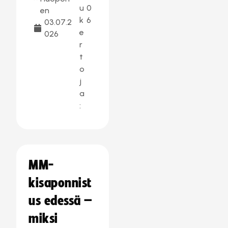
u
0
en
k
6
03.07.2
e
026
r
t
o
j
a
:
MM-
kisaponnist
us edessä –
miksi