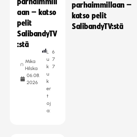
parhaimmill
parhaimmillaan –
aan – katso
katso pelit
pelit
SalibandyTV:stä
SalibandyTV
:stä
L
6
u
7
Mika
k
7
Hilska
u
06.08.
k
2026
er
t
oj
a: