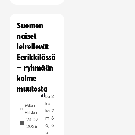
Suomen
naiset
leireilevät
Eerikkilässä
– ryhmään
kolme
muutosta
Lu
2
ku
Mika
ke
7
Hilska
rt
6
24.07.
oj
6
2026
a: