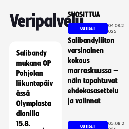
SUOSITTUA
Veripalvelu
04.08.2
UUTISET
026
Salibandyliiton
varsinainen
Salibandy
kokous
mukana OP
marraskuussa –
Pohjolan
näin tapahtuvat
liikuntapäiv
ehdokasasettelu
ässä
ja valinnat
Olympiasta
dionilla
15.8.
05.08.2
UUTISET