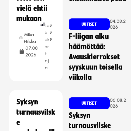
vielä ehtii
mukaan
04.08.2
UUTISET
Lu
5
026
k
5
Mika
F-liigan alku
uk
8
Hilska
häämöttää:
er
07.08.
t
2026
Avauskierrokset
oj
syyskuun toisella
a:
viikolla
06.08.2
Syksyn
UUTISET
026
turnausvilsk
Syksyn
e
turnausvilske