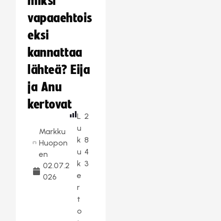
miksi
vapaaehtois
eksi
kannattaa
lähteä? Eija
ja Anu
kertovat
L
2
u
Markku
k
8
Huopon
u
4
en
k
3
02.07.2
e
026
r
t
o