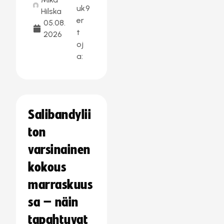
uk
9
Hilska
er
05.08.
t
2026
oj
a:
Salibandylii
ton
varsinainen
kokous
marraskuus
sa – näin
tapahtuvat