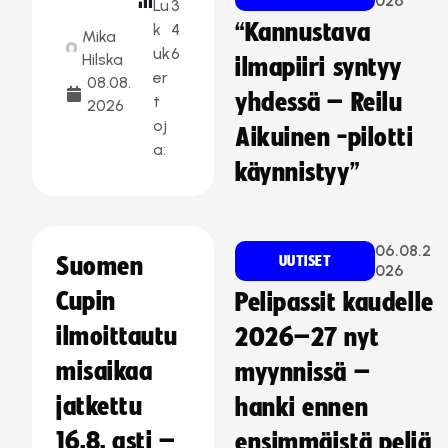
026
Lu
3
“Kannustava
k
4
Mika
uk
6
Hilska
ilmapiiri syntyy
er
08.08.
yhdessä – Reilu
t
2026
oj
Aikuinen -pilotti
a:
käynnistyy”
06.08.2
Suomen
UUTISET
026
Cupin
Pelipassit kaudelle
ilmoittautu
2026–27 nyt
misaikaa
myynnissä –
jatkettu
hanki ennen
16.8. asti –
ensimmäistä peliä