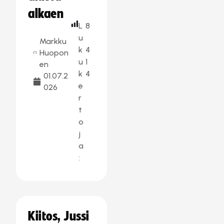
alkaen
L
8
u
Markku
k
4
Huopon
u
1
en
k
4
01.07.2
e
026
r
t
o
j
a
:
Kiitos, Jussi