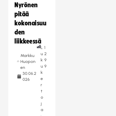
Nyrönen
pitää
kokonaisuu
den
liikkeessä
L
1
u
2
Markku
k
9
Huopon
u
9
en
k
30.06.2
e
026
r
t
o
j
a
: