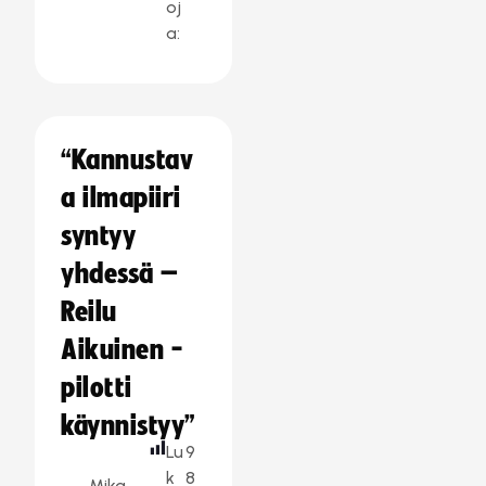
oj
a:
“Kannustav
a ilmapiiri
syntyy
yhdessä –
Reilu
Aikuinen -
pilotti
käynnistyy”
Lu
9
k
8
Mika