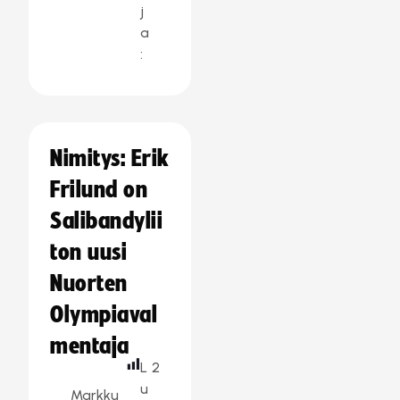
j
a
:
Nimitys: Erik
Frilund on
Salibandylii
ton uusi
Nuorten
Olympiaval
mentaja
L
2
u
Markku