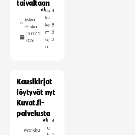
taivaltaan
Lu
4
ku
Mika
ke
8
Hilska
rt
8
13.07.2
oj
2
026
a:
Kausikirjat
löytyvät nyt
Kuvat.fi-
palvelusta
L
4
u
Markku