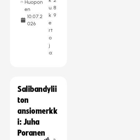
k
2
Huopon
u
8
en
k
9
10.07.2
e
026
rt
o
j
a:
Salibandylii
ton
ansiomerkk
i: Juha
Poranen