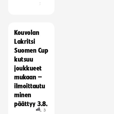
:
Kouvolan
Lakritsi
Suomen Cup
kutsuu
joukkueet
mukaan –
ilmoittautu
minen
päättyy 3.8.
L
3