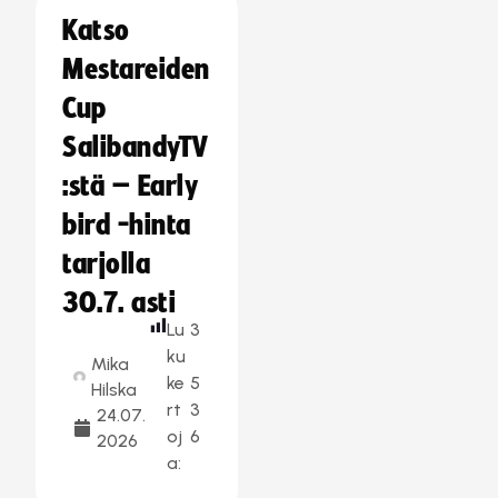
Katso
Mestareiden
Cup
SalibandyTV
:stä – Early
bird -hinta
tarjolla
30.7. asti
Lu
3
ku
Mika
ke
5
Hilska
rt
3
24.07.
oj
6
2026
a: