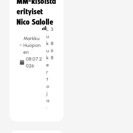
MM-kisoista
erityiset
Nico Salolle
L
3
u
Markku
k
8
Huopon
u
6
en
k
8
08.07.2
e
026
r
t
o
j
a
: