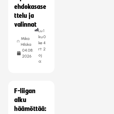
ehdokasase
ttelu ja
valinnat
Lu
1
ku
0
Mika
ke
4
Hilska
rt
2
04.08.
oj
2026
a:
F-liigan
alku
häämöttää: