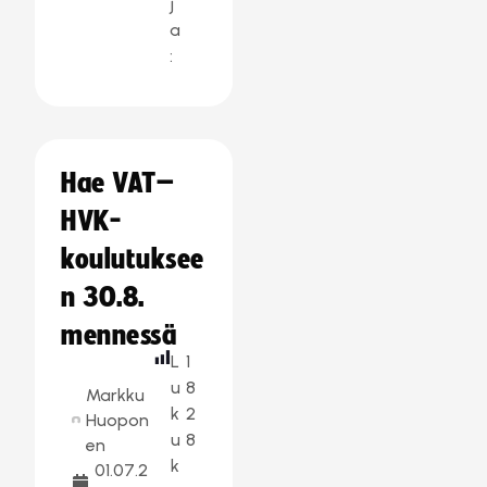
j
a
:
Hae VAT–
HVK-
koulutuksee
n 30.8.
mennessä
L
1
u
8
Markku
k
2
Huopon
u
8
en
k
01.07.2