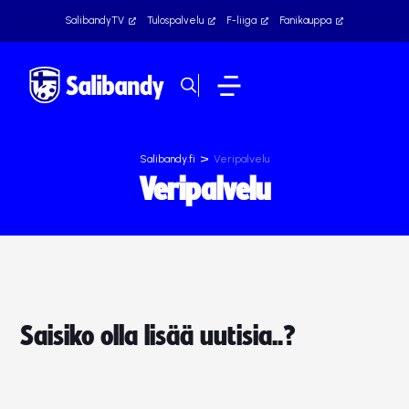
SalibandyTV
Tulospalvelu
F-liiga
Fanikauppa
>
Salibandy.fi
Veripalvelu
Veripalvelu
Saisiko olla lisää uutisia..?