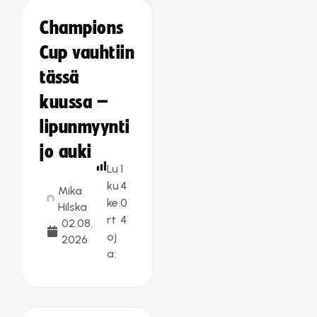
Champions
Cup vauhtiin
tässä
kuussa –
lipunmyynti
jo auki
Lu
1
ku
4
Mika
ke
0
Hilska
rt
4
02.08.
oj
2026
a: