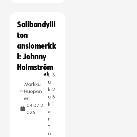
Salibandylii
ton
ansiomerkk
i: Johnny
Holmström
L
3
u
Markku
k
2
Huopon
u
6
en
k
1
04.07.2
e
026
r
t
o