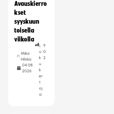
Avauskierro
kset
syyskuun
toisella
viikolla
L
9
u
0
Mika
k
2
Hilska
u
04.08.
k
2026
er
t
oj
a: