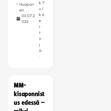
k
7
Huopon
u
1
en
k
6
03.07.2
e
026
r
t
o
j
a
:
MM-
kisaponnist
us edessä –