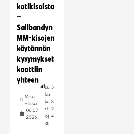
kotikisoista
–
Salibandyn
MM-kisojen
käytännön
kysymykset
koottiin
yhteen
Lu
3
ku
Mika
ke
3
Hilska
rt
2
06.07.
oj
4
2026
a: