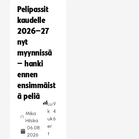
Pelipassit
kaudelle
2026–27
nyt
myynnissä
– hanki
ennen
ensimmäist
ä peliä
Lu
9
k
4
Mika
uk
6
Hilska
er
06.08.
t
2026