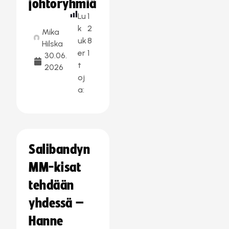
johtoryhmiä
Lu
1
k
2
Mika
uk
8
Hilska
er
1
30.06.
t
2026
oj
a:
Salibandyn
MM-kisat
tehdään
yhdessä –
Hanne