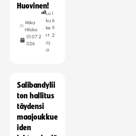
Huovinen!
Lu
1
ku
6
Mika
ke
9
Hilska
rt
2
01.07.2
oj
026
a:
Salibandylii
ton hallitus
täydensi
maajoukkue
iden