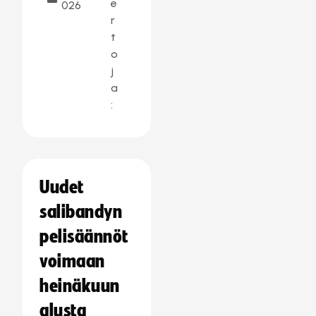
e
026
r
t
o
j
a
:
Uudet
salibandyn
pelisäännöt
voimaan
heinäkuun
alusta