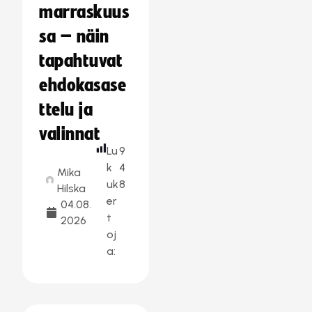
marraskuus
sa – näin
tapahtuvat
ehdokasase
ttelu ja
valinnat
Lu
9
k
4
Mika
uk
8
Hilska
er
04.08.
t
2026
oj
a: