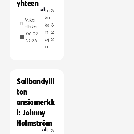
yhteen
Lu
3
ku
Mika
ke
3
Hilska
rt
2
06.07.
oj
2
2026
a:
Salibandylii
ton
ansiomerkk
i: Johnny
Holmström
L
3