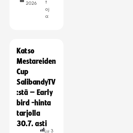
t
2026
oj
a:
Katso
Mestareiden
Cup
SalibandyTV
:stä – Early
bird -hinta
tarjolla
30.7. asti
Lu
3