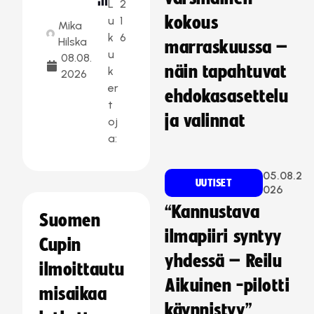
L
2
kokous
u
1
Mika
k
6
Hilska
marraskuussa –
u
08.08.
näin tapahtuvat
k
2026
er
ehdokasasettelu
t
ja valinnat
oj
a:
05.08.2
UUTISET
026
“Kannustava
Suomen
ilmapiiri syntyy
Cupin
yhdessä – Reilu
ilmoittautu
Aikuinen -pilotti
misaikaa
käynnistyy”