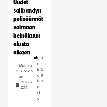
Uudet
salibandyn
pelisäännöt
voimaan
heinäkuun
alusta
alkaen
L
8
u
Markku
k
3
Huopon
u
8
en
k
9
01.07.2
e
026
rt
o
j