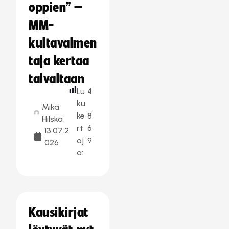
oppien” –
MM-
kultavalmen
taja kertaa
taivaltaan
Lu
4
ku
Mika
ke
8
Hilska
rt
6
13.07.2
oj
9
026
a:
Kausikirjat