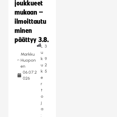
joukkueet
mukaan –
ilmoittautu
minen
päättyy 3.8.
L
3
u
Markku
k
9
Huopon
u
2
en
k
5
06.07.2
e
026
r
t
o
j
a
: