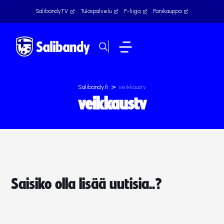
SalibandyTV
Tulospalvelu
F-liiga
Fanikauppa
>
Salibandy.fi
veikkaustv
veikkaustv
Saisiko olla lisää uutisia..?