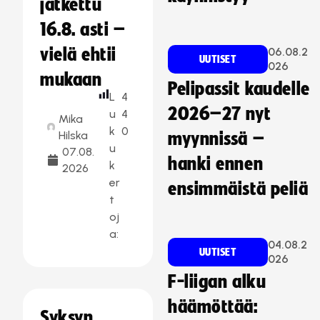
jatkettu
16.8. asti –
vielä ehtii
06.08.2
UUTISET
026
mukaan
Pelipassit kaudelle
L
4
2026–27 nyt
u
4
Mika
k
0
Hilska
myynnissä –
u
07.08.
hanki ennen
k
2026
er
ensimmäistä peliä
t
oj
a:
04.08.2
UUTISET
026
F-liigan alku
häämöttää:
Syksyn