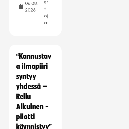
er
06.08.
t
2026
oj
a:
“Kannustav
a ilmapiiri
syntyy
yhdessä –
Reilu
Aikuinen -
pilotti
käynnistyy”