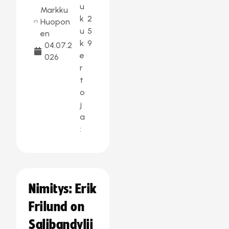
u
Markku
k
2
Huopon
u
5
en
k
9
04.07.2
e
026
r
t
o
j
a
:
Nimitys: Erik
Frilund on
Salibandylii