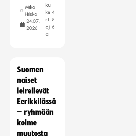
ku
Mika
ke
4
Hilska
rt
5
24.07.
oj
6
2026
a:
Suomen
naiset
leireilevät
Eerikkilässä
– ryhmään
kolme
muutosta