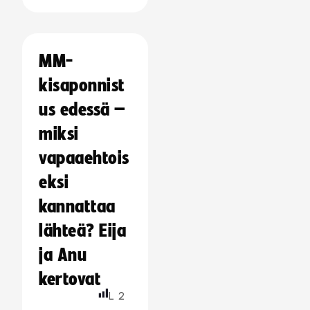
MM-
kisaponnist
us edessä –
miksi
vapaaehtois
eksi
kannattaa
lähteä? Eija
ja Anu
kertovat
L
2