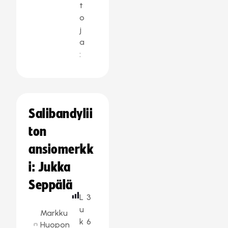
t
o
j
a
:
Salibandylii
ton
ansiomerkk
i: Jukka
Seppälä
L
3
u
Markku
k
6
Huopon