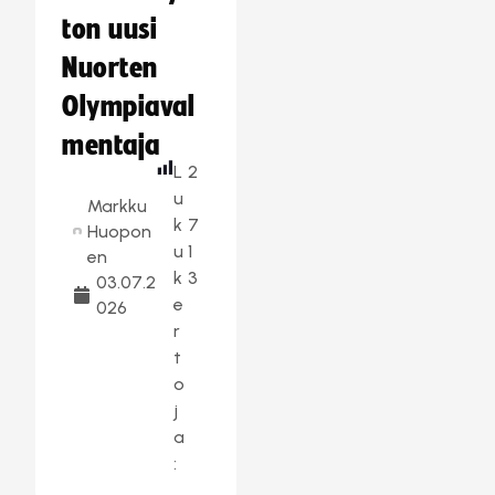
ton uusi
Nuorten
Olympiaval
mentaja
L
2
u
Markku
k
7
Huopon
u
1
en
k
3
03.07.2
e
026
r
t
o
j
a
: