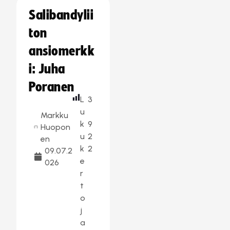
Salibandylii
ton
ansiomerkk
i: Juha
Poranen
L
3
u
Markku
k
9
Huopon
u
2
en
k
2
09.07.2
e
026
r
t
o
j
a