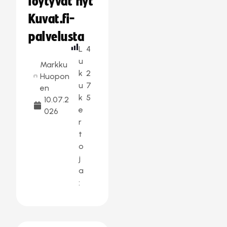
löytyvät nyt
Kuvat.fi-
palvelusta
L
4
u
Markku
k
2
Huopon
u
7
en
k
5
10.07.2
e
026
r
t
o
j
a
: