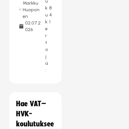
u
Markku
k
8
Huopon
u
4
en
k
1
02.07.2
e
026
r
t
o
j
a
:
Hae VAT–
HVK-
koulutuksee