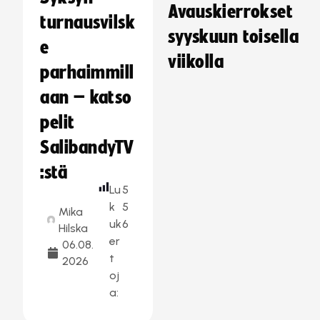
Avauskierrokset
turnausvilsk
syyskuun toisella
e
viikolla
parhaimmill
aan – katso
pelit
SalibandyTV
:stä
Lu
5
k
5
Mika
uk
6
Hilska
er
06.08.
t
2026
oj
a: