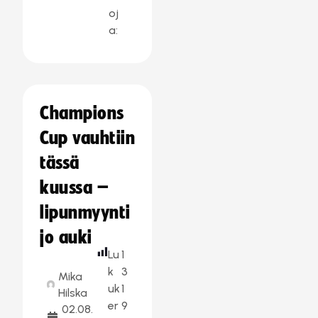
oj
a:
Champions
Cup vauhtiin
tässä
kuussa –
lipunmyynti
jo auki
Lu
1
k
3
Mika
uk
1
Hilska
er
9
02.08.