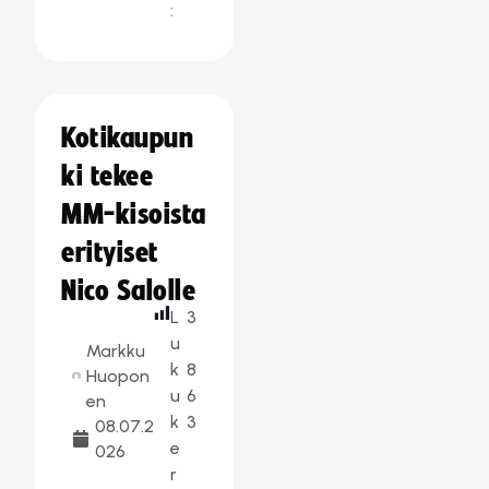
:
Kotikaupun
ki tekee
MM-kisoista
erityiset
Nico Salolle
L
3
u
Markku
k
8
Huopon
u
6
en
k
3
08.07.2
e
026
r