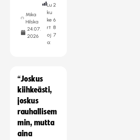
Lu
2
ku
Mika
ke
6
Hilska
rt
8
24.07.
oj
7
2026
a:
“Joskus
kiihkeästi,
joskus
rauhallisem
min, mutta
aina