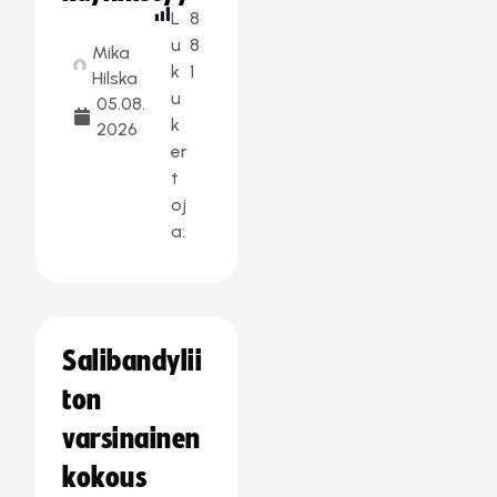
L
8
u
8
Mika
k
1
Hilska
u
05.08.
k
2026
er
t
oj
a:
Salibandylii
ton
varsinainen
kokous