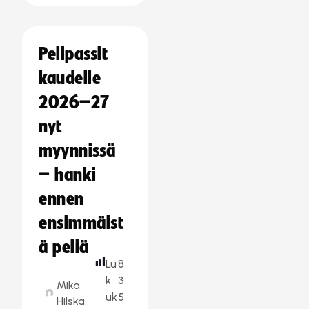
Pelipassit
kaudelle
2026–27
nyt
myynnissä
– hanki
ennen
ensimmäist
ä peliä
Lu
8
k
3
Mika
uk
5
Hilska