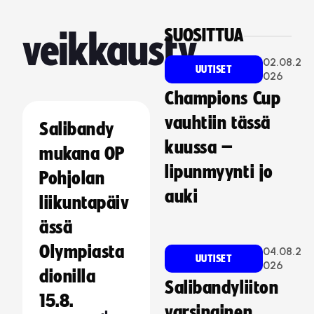
SUOSITTUA
veikkaustv
02.08.2
UUTISET
026
Champions Cup
vauhtiin tässä
Salibandy
kuussa –
mukana OP
lipunmyynti jo
Pohjolan
auki
liikuntapäiv
ässä
Olympiasta
04.08.2
UUTISET
026
dionilla
Salibandyliiton
15.8.
varsinainen