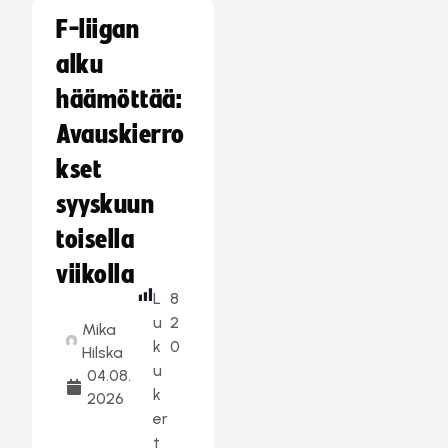
F-liigan
alku
häämöttää:
Avauskierro
kset
syyskuun
toisella
viikolla
L
8
u
2
Mika
k
0
Hilska
u
04.08.
k
2026
er
t