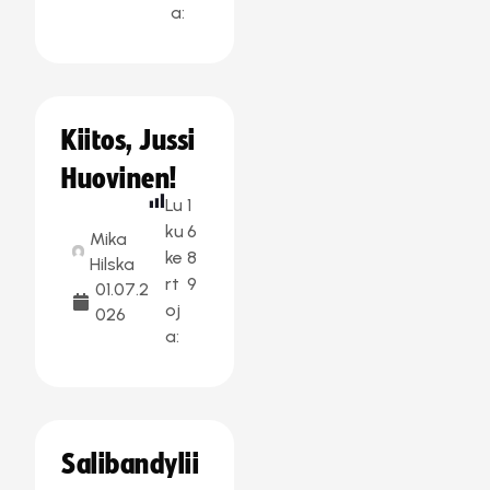
a:
Kiitos, Jussi
Huovinen!
Lu
1
ku
6
Mika
ke
8
Hilska
rt
9
01.07.2
oj
026
a:
Salibandylii