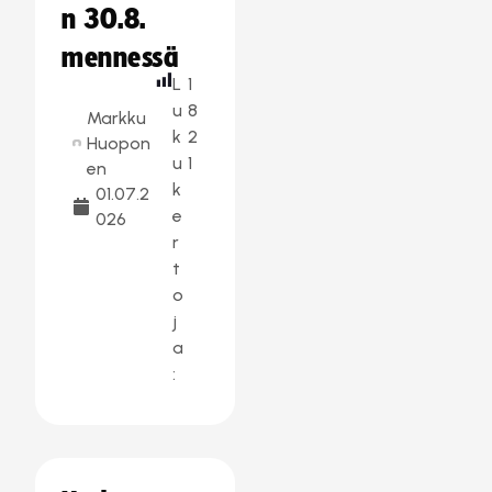
n 30.8.
mennessä
L
1
u
8
Markku
k
2
Huopon
u
1
en
k
01.07.2
e
026
r
t
o
j
a
: