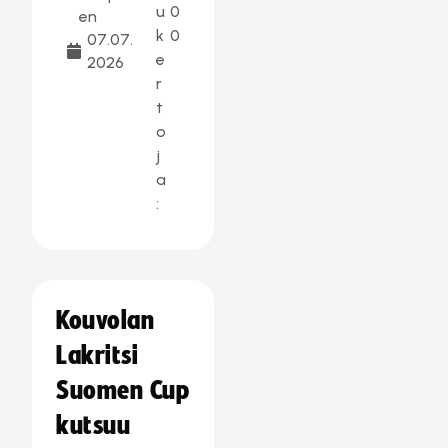
u
0
en
k
0
07.07.
e
2026
r
t
o
j
a
:
Kouvolan
Lakritsi
Suomen Cup
kutsuu