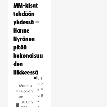
MM-kisat
tehdään
yhdessä –
Hanne
Nyrönen
pitää
kokonaisuu
den
liikkeessä
L
1
u
2
Markku
k
9
Huopon
u
8
en
k
30.06.2
e