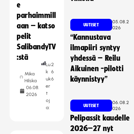
e
parhaimmill
05.08.2
aan – katso
UUTISET
026
pelit
“Kannustava
SalibandyTV
ilmapiiri syntyy
:stä
yhdessä – Reilu
Lu
2
Aikuinen -pilotti
k
6
Mika
käynnistyy”
uk
6
Hilska
er
06.08.
t
2026
oj
06.08.2
UUTISET
a:
026
Pelipassit kaudelle
2026–27 nyt