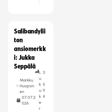
:
Salibandylii
ton
ansiomerkk
i: Jukka
Seppälä
L
3
u
Markku
k
5
Huopon
u
9
en
k
4
07.07.2
e
026
r