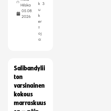
k
3
Hilska
u
05.08.
k
2026
er
t
oj
a:
Salibandylii
ton
varsinainen
kokous
marraskuus