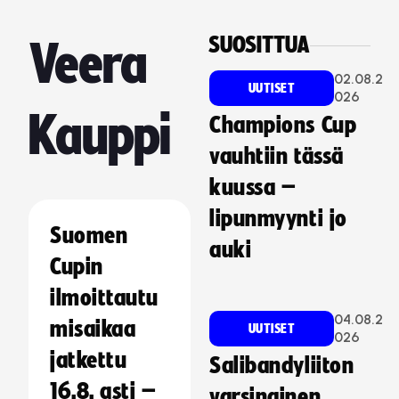
SUOSITTUA
Veera
02.08.2
UUTISET
026
Kauppi
Champions Cup
vauhtiin tässä
kuussa –
lipunmyynti jo
Suomen
auki
Cupin
ilmoittautu
04.08.2
misaikaa
UUTISET
026
jatkettu
Salibandyliiton
16.8. asti –
varsinainen