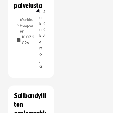
palvelusta
L
4
u
Markku
k
2
Huopon
u
2
en
k
6
10.07.2
e
026
rt
o
j
a:
Salibandylii
ton