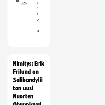
e
026
r
t
o
j
a
:
Nimitys: Erik
Frilund on
Salibandylii
ton uusi
Nuorten
Olympiaval