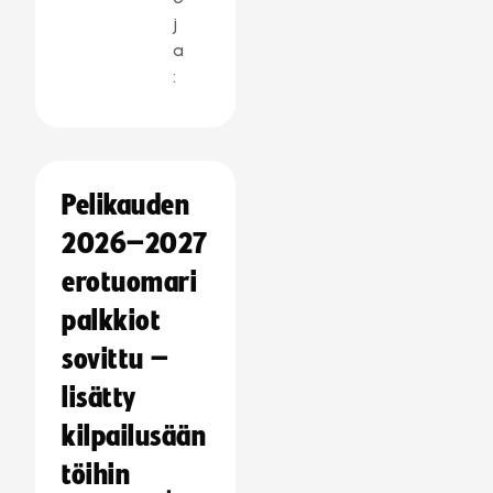
j
a
:
Pelikauden
2026–2027
erotuomari
palkkiot
sovittu –
lisätty
kilpailusään
töihin