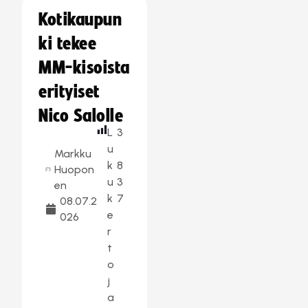
Kotikaupun
ki tekee
MM-kisoista
erityiset
Nico Salolle
L
3
u
Markku
k
8
Huopon
u
3
en
k
7
08.07.2
e
026
r
t
o
j
a