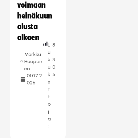
voimaan
heinäkuun
alusta
alkaen
L
8
u
Markku
k
3
Huopon
u
0
en
k
5
01.07.2
e
026
r
t
o
j
a
: