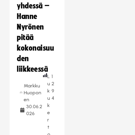
yhdessä –
Hanne
Nyrönen
pitää
kokonaisuu
den
liikkeessä
L
1
u
2
Markku
k
9
Huopon
u
4
en
k
30.06.2
e
026
r
t
o