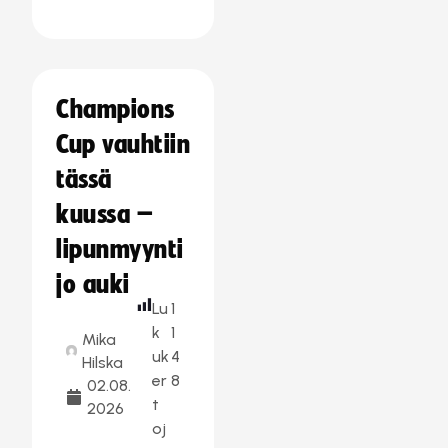
Champions
Cup vauhtiin
tässä
kuussa –
lipunmyynti
jo auki
Lu
1
k
1
Mika
uk
4
Hilska
er
8
02.08.
t
2026
oj