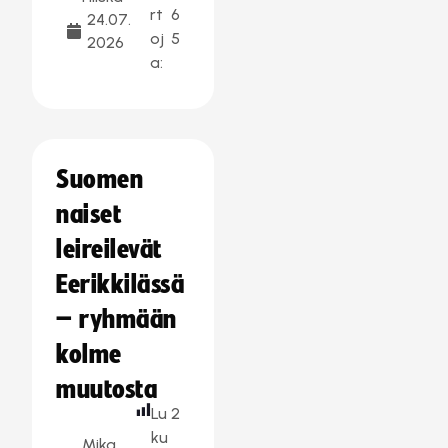
rt
6
24.07.
oj
5
2026
a:
Suomen
naiset
leireilevät
Eerikkilässä
– ryhmään
kolme
muutosta
Lu
2
ku
Mika