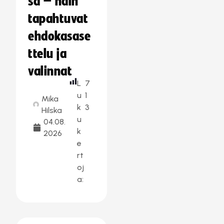
sa – näin
tapahtuvat
ehdokasase
ttelu ja
valinnat
L
7
u
1
Mika
k
3
Hilska
u
04.08.
k
2026
e
rt
oj
a: