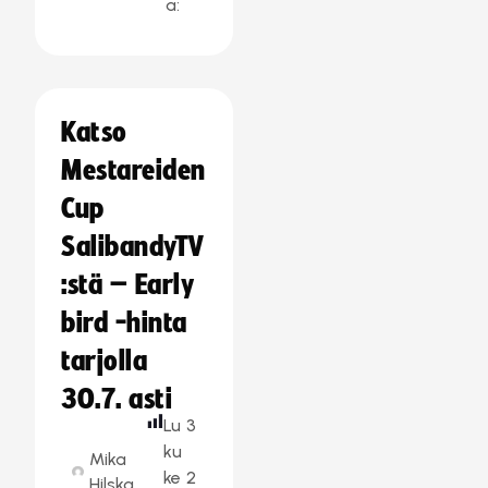
a:
Katso
Mestareiden
Cup
SalibandyTV
:stä – Early
bird -hinta
tarjolla
30.7. asti
Lu
3
ku
Mika
ke
2
Hilska