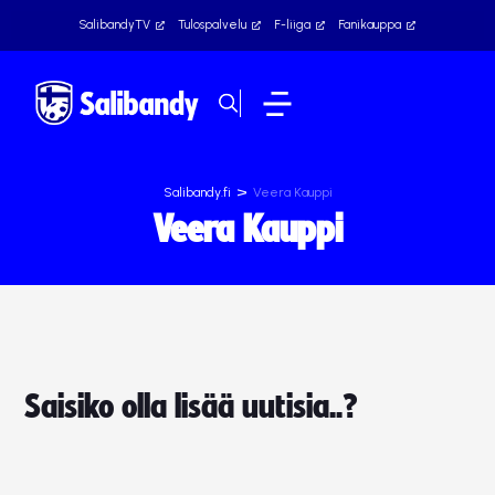
SalibandyTV
Tulospalvelu
F-liiga
Fanikauppa
>
Salibandy.fi
Veera Kauppi
Veera Kauppi
Saisiko olla lisää uutisia..?