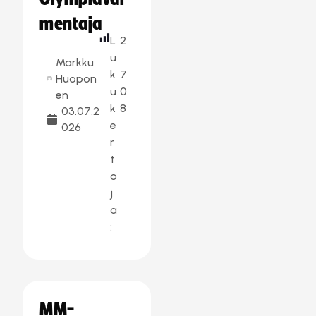
mentaja
L
2
u
Markku
k
7
Huopon
u
0
en
k
8
03.07.2
e
026
r
t
o
j
a
:
MM-