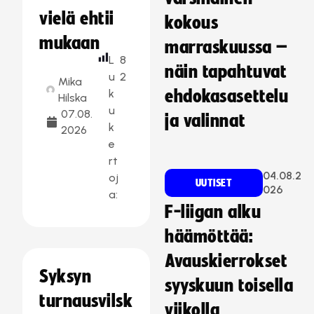
vielä ehtii
kokous
mukaan
marraskuussa –
L
8
näin tapahtuvat
u
2
Mika
k
ehdokasasettelu
Hilska
u
07.08.
ja valinnat
k
2026
e
rt
04.08.2
oj
UUTISET
026
a:
F-liigan alku
häämöttää:
Avauskierrokset
Syksyn
syyskuun toisella
turnausvilsk
viikolla