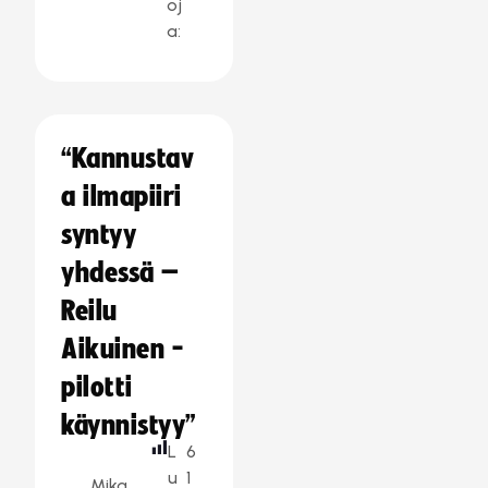
oj
a:
“Kannustav
a ilmapiiri
syntyy
yhdessä –
Reilu
Aikuinen -
pilotti
käynnistyy”
L
6
u
1
Mika