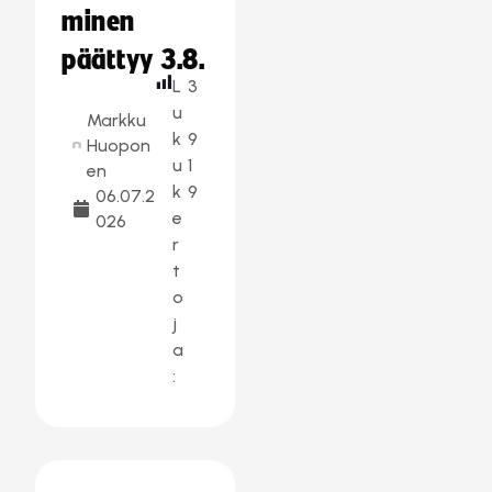
minen
päättyy 3.8.
L
3
u
Markku
k
9
Huopon
u
1
en
k
9
06.07.2
e
026
r
t
o
j
a
: