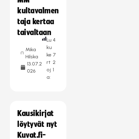
MM-
kultavalmen
taja kertaa
taivaltaan
Lu
4
ku
Mika
ke
7
Hilska
rt
2
13.07.2
oj
1
026
a:
Kausikirjat
löytyvät nyt
Kuvat.fi-