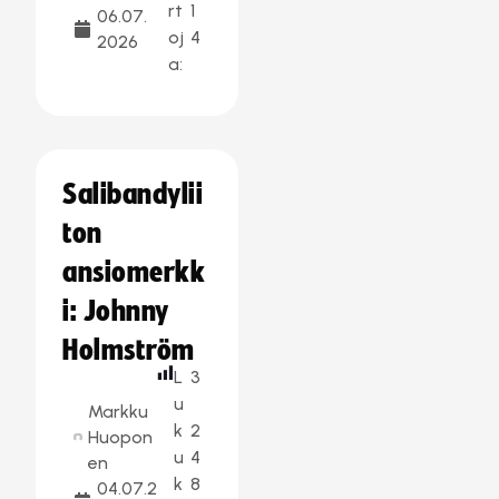
rt
1
06.07.
oj
4
2026
a:
Salibandylii
ton
ansiomerkk
i: Johnny
Holmström
L
3
u
Markku
k
2
Huopon
u
4
en
k
8
04.07.2