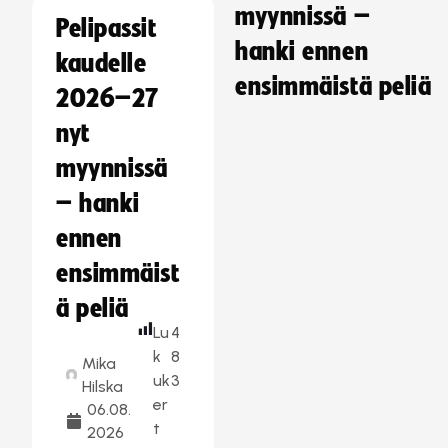
myynnissä –
Pelipassit
hanki ennen
kaudelle
ensimmäistä peliä
2026–27
nyt
myynnissä
– hanki
ennen
ensimmäist
ä peliä
Lu
4
k
8
Mika
uk
3
Hilska
er
06.08.
t
2026