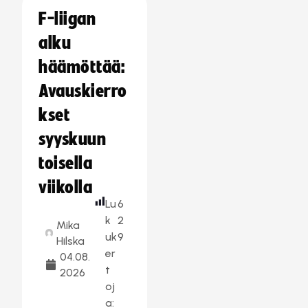
F-liigan
alku
häämöttää:
Avauskierro
kset
syyskuun
toisella
viikolla
Lu
6
k
2
Mika
uk
9
Hilska
er
04.08.
t
2026
oj
a: