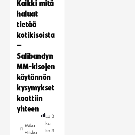
Kaikki mitä
haluat
tietää
kotikisoista
–
Salibandyn
MM-kisojen
käytännön
kysymykset
koottiin
yhteen
Lu
3
ku
Mika
ke
3
Hilska