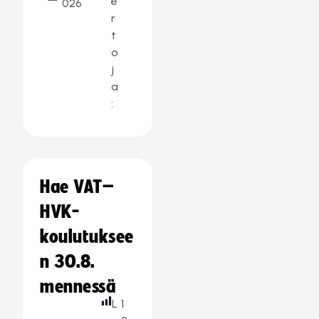
e
026
r
t
o
j
a
:
Hae VAT–
HVK-
koulutuksee
n 30.8.
mennessä
L
1