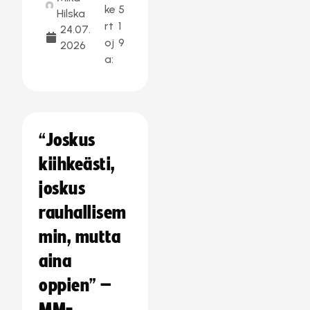
ke
5
Hilska
rt
1
24.07.
oj
9
2026
a:
“Joskus
kiihkeästi,
joskus
rauhallisem
min, mutta
aina
oppien” –