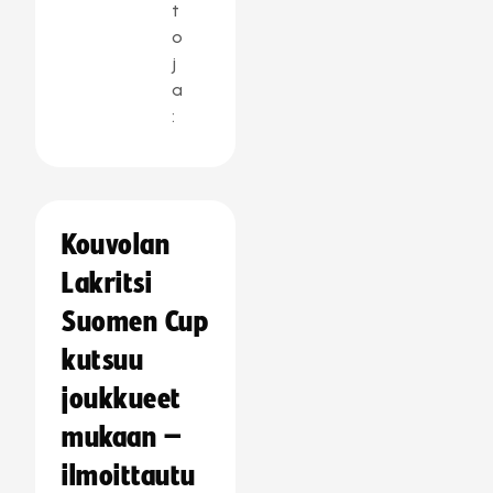
t
o
j
a
:
Kouvolan
Lakritsi
Suomen Cup
kutsuu
joukkueet
mukaan –
ilmoittautu