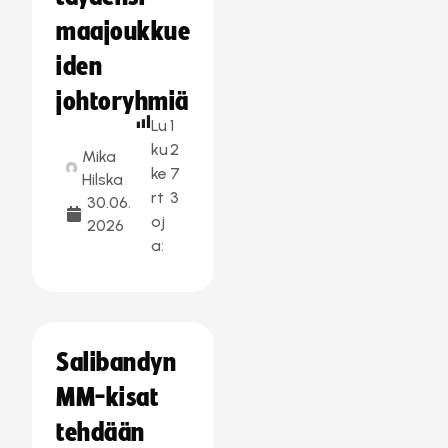
maajoukkue
iden
johtoryhmiä
Lu
1
ku
2
Mika
ke
7
Hilska
rt
3
30.06.
oj
2026
a:
Salibandyn
MM-kisat
tehdään