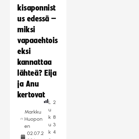
kisaponnist
us edessä –
miksi
vapaaehtois
eksi
kannattaa
lähteä? Eija
ja Anu
kertovat
L
2
u
Markku
k
8
Huopon
u
3
en
k
4
02.07.2