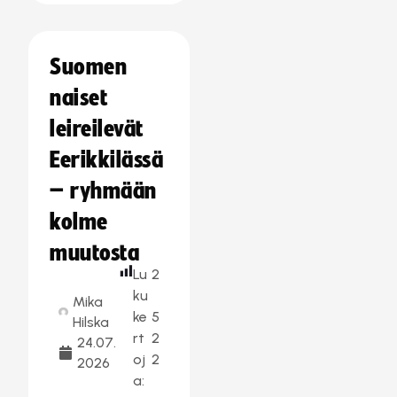
Suomen
naiset
leireilevät
Eerikkilässä
– ryhmään
kolme
muutosta
Lu
2
ku
Mika
ke
5
Hilska
rt
2
24.07.
oj
2
2026
a: