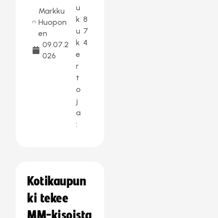
u
Markku
k
8
Huopon
u
7
en
k
4
09.07.2
e
026
r
t
o
j
a
:
Kotikaupun
ki tekee
MM-kisoista