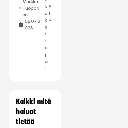
Markku
k
9
Huopon
u
1
en
k
9
06.07.2
e
026
r
t
o
j
a
:
Kaikki mitä
haluat
tietää