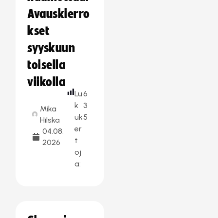
Avauskierro
kset
syyskuun
toisella
viikolla
Lu
6
k
3
Mika
uk
5
Hilska
er
04.08.
t
2026
oj
a: