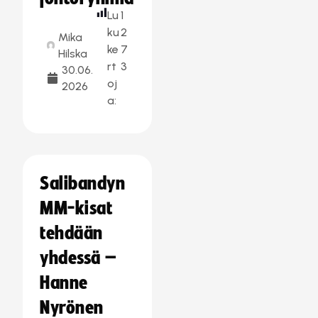
Lu
1
ku
2
Mika
ke
7
Hilska
rt
3
30.06.
oj
2026
a:
Salibandyn
MM-kisat
tehdään
yhdessä –
Hanne
Nyrönen