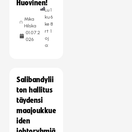
Huovinen!
Lu
1
ku
6
Mika
ke
8
Hilska
rt
1
01.07.2
oj
026
a:
Salibandylii
ton hallitus
täydensi
maajoukkue
iden
johtoryhmiä