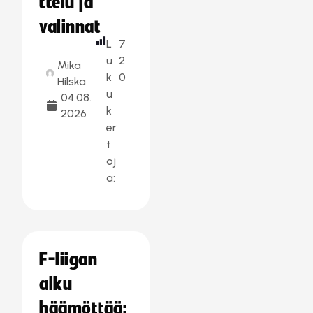
ttelu ja
valinnat
L
7
u
2
Mika
k
0
Hilska
u
04.08.
k
2026
er
t
oj
a:
F-liigan
alku
häämöttää: