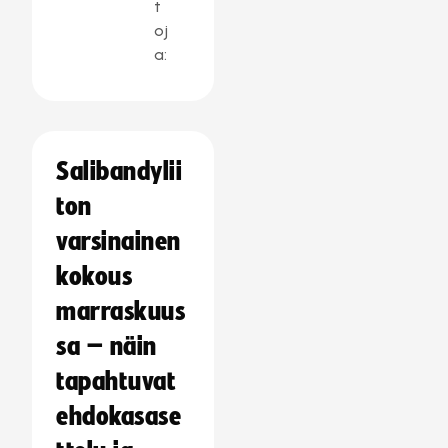
t
oj
a:
Salibandylii
ton
varsinainen
kokous
marraskuus
sa – näin
tapahtuvat
ehdokasase