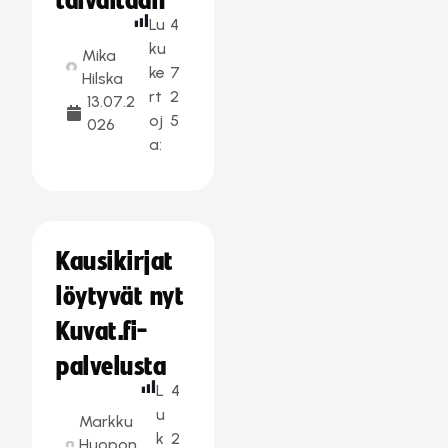
taivaltaan
Lu
4
ku
Mika
ke
7
Hilska
rt
2
13.07.2
oj
5
026
a:
Kausikirjat
löytyvät nyt
Kuvat.fi-
palvelusta
L
4
u
Markku
k
2
Huopon