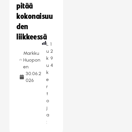
pitää
kokonaisuu
den
liikkeessä
L
1
u
2
Markku
k
9
Huopon
u
4
en
k
30.06.2
e
026
r
t
o
j
a
: