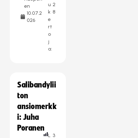
u
2
en
k
8
10.07.2
e
026
rt
o
j
a:
Salibandylii
ton
ansiomerkk
i: Juha
Poranen
L
3