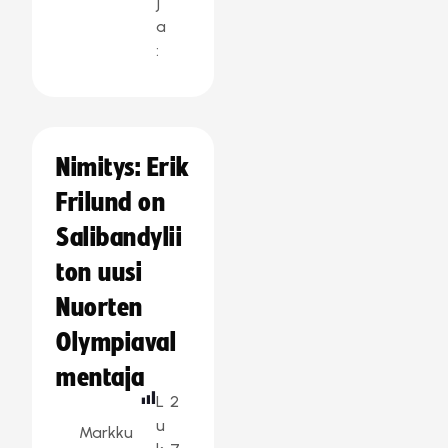
j
a
:
Nimitys: Erik
Frilund on
Salibandylii
ton uusi
Nuorten
Olympiaval
mentaja
L
2
u
Markku