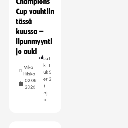
Champions
Cup vauhtiin
tässä
kuussa –
lipunmyynti
jo auki
Lu
1
k
1
Mika
uk
5
Hilska
er
2
02.08.
t
2026
oj
a: