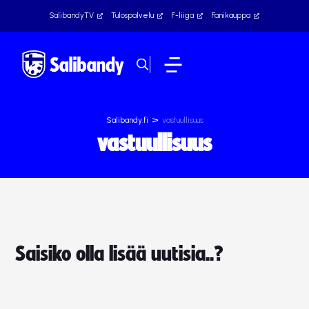
SalibandyTV
Tulospalvelu
F-liiga
Fanikauppa
>
Salibandy.fi
vastuullisuus
vastuullisuus
Saisiko olla lisää uutisia..?