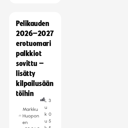
Pelikauden
2026–2027
erotuomari
palkkiot
sovittu –
lisätty
kilpailusään
töihin
L
3
u
Markku
k
0
Huopon
u
5
en
k
5