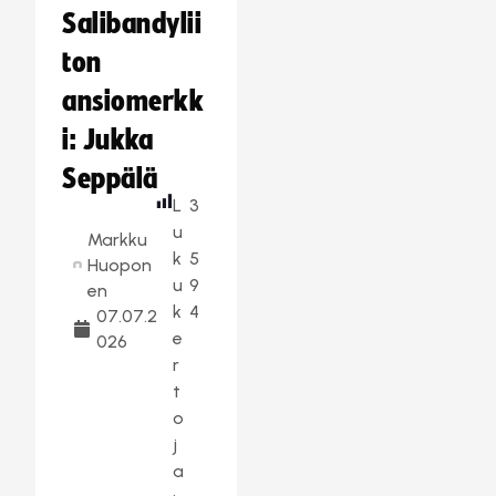
Salibandylii
ton
ansiomerkk
i: Jukka
Seppälä
L
3
u
Markku
k
5
Huopon
u
9
en
k
4
07.07.2
e
026
r
t
o
j
a