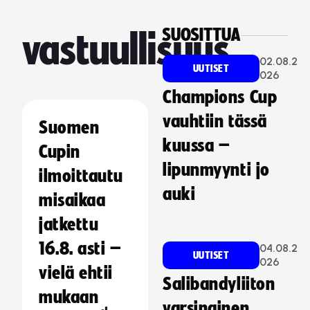
SUOSITTUA
vastuullisuus
02.08.2
UUTISET
026
Champions Cup
vauhtiin tässä
Suomen
kuussa –
Cupin
lipunmyynti jo
ilmoittautu
auki
misaikaa
jatkettu
16.8. asti –
04.08.2
UUTISET
026
vielä ehtii
Salibandyliiton
mukaan
varsinainen