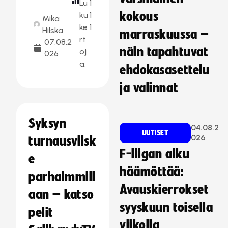
Lu
1
kokous
ku
1
Mika
ke
1
Hilska
marraskuussa –
rt
07.08.2
näin tapahtuvat
oj
026
a:
ehdokasasettelu
ja valinnat
Syksyn
04.08.2
UUTISET
026
turnausvilsk
F-liigan alku
e
häämöttää:
parhaimmill
Avauskierrokset
aan – katso
syyskuun toisella
pelit
viikolla