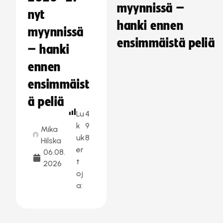
myynnissä –
nyt
hanki ennen
myynnissä
ensimmäistä peliä
– hanki
ennen
ensimmäist
ä peliä
Lu
4
k
9
Mika
uk
8
Hilska
er
06.08.
t
2026
oj
a: