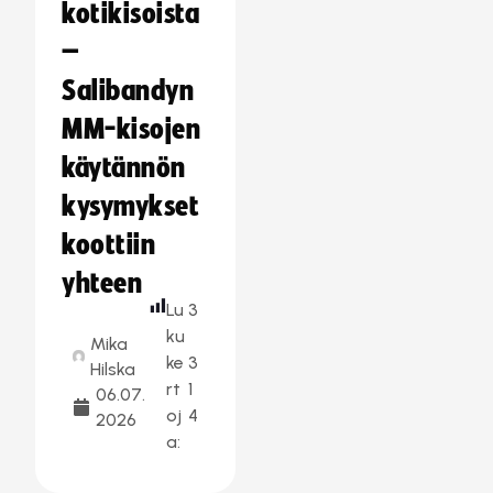
kotikisoista
–
Salibandyn
MM-kisojen
käytännön
kysymykset
koottiin
yhteen
Lu
3
ku
Mika
ke
3
Hilska
rt
1
06.07.
oj
4
2026
a: