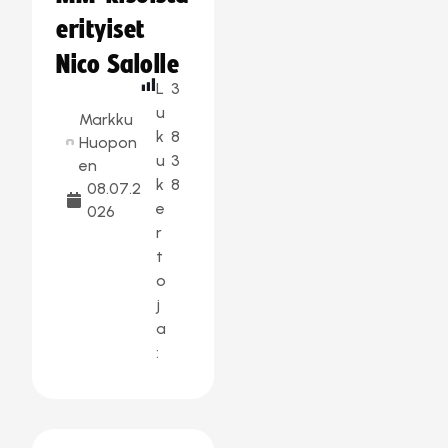
erityiset
Nico Salolle
L
3
u
Markku
k
8
Huopon
u
3
en
k
8
08.07.2
e
026
r
t
o
j
a
: