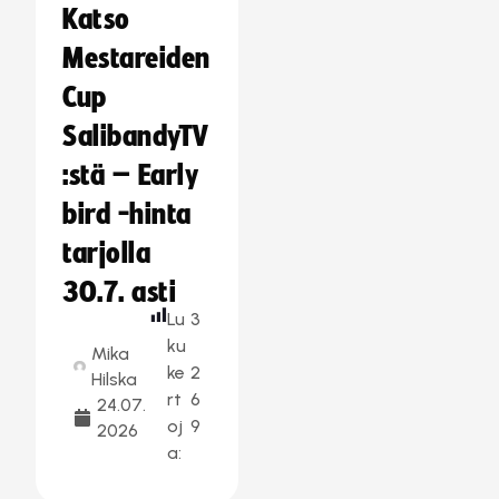
Katso
Mestareiden
Cup
SalibandyTV
:stä – Early
bird -hinta
tarjolla
30.7. asti
Lu
3
ku
Mika
ke
2
Hilska
rt
6
24.07.
oj
9
2026
a: