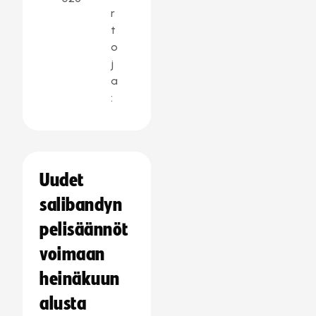
r
t
o
j
a
:
Uudet
salibandyn
pelisäännöt
voimaan
heinäkuun
alusta