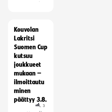
:
Kouvolan
Lakritsi
Suomen Cup
kutsuu
joukkueet
mukaan –
ilmoittautu
minen
päättyy 3.8.
L
3
u