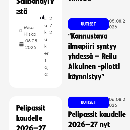
SalibandyTV
:stä
L
2
05.08.2
UUTISET
u
7
026
Mika
k
2
Hilska
“Kannustava
u
06.08.
ilmapiiri syntyy
k
2026
er
yhdessä – Reilu
t
Aikuinen -pilotti
oj
a:
käynnistyy”
06.08.2
UUTISET
026
Pelipassit
Pelipassit kaudelle
kaudelle
2026–27 nyt
2026–27