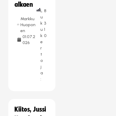
alkaen
L
8
u
Markku
k
3
Huopon
u
1
en
k
0
01.07.2
e
026
r
t
o
j
a
:
Kiitos, Jussi