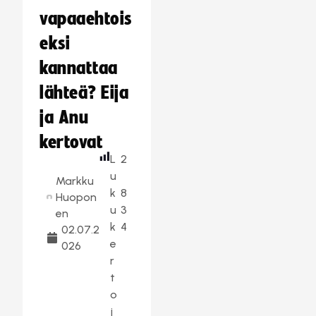
vapaaehtois
eksi
kannattaa
lähteä? Eija
ja Anu
kertovat
L
2
u
Markku
k
8
Huopon
u
3
en
k
4
02.07.2
e
026
r
t
o
j