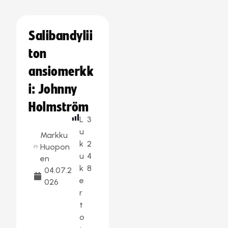
Salibandylii
ton
ansiomerkk
i: Johnny
Holmström
L
3
u
Markku
k
2
Huopon
u
4
en
k
8
04.07.2
e
026
r
t
o