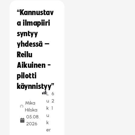
“Kannustav
a ilmapiiri
syntyy
yhdessä –
Reilu
Aikuinen -
pilotti
käynnistyy”
L
6
u
2
Mika
k
1
Hilska
u
05.08.
k
2026
er