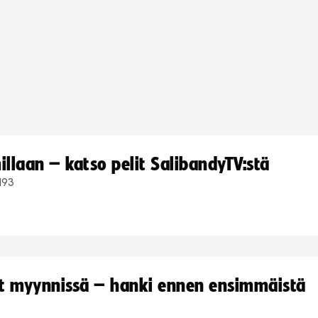
llaan – katso pelit SalibandyTV:stä
193
yt myynnissä – hanki ennen ensimmäistä