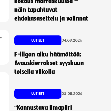
kokous marraskuussa –
näin tapahtuvat
ehdokasasettelu ja valinnat
”
04.08.2026
UUTISET
F-liigan alku häämöttää:
Avauskierrokset syyskuun
toisella viikolla
05.08.2026
UUTISET
“Kannustava ilmapiiri