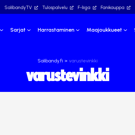
SalibandyTV
Tulospalvelu
F-liiga
Fanikauppa
Sarjat
Harrastaminen
Maajoukkueet
Salibandy.fi
>
varustevinkki
varustevinkki