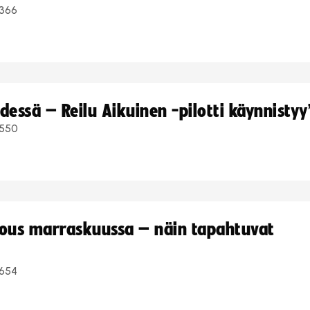
366
dessä – Reilu Aikuinen -pilotti käynnistyy
550
kous marraskuussa – näin tapahtuvat
654