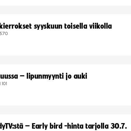
ierrokset syyskuun toisella viikolla
570
uussa – lipunmyynti jo auki
1 101
TV:stä – Early bird -hinta tarjolla 30.7.