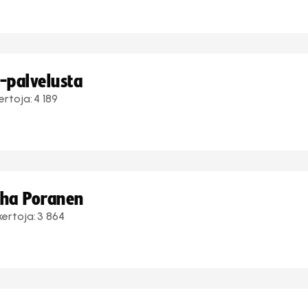
i-palvelusta
ertoja:
4 189
uha Poranen
kertoja:
3 864