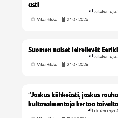
asti
Lukukertoja:
Mika Hilska
24.07.2026
Suomen naiset leireilevät Eeri
Lukukertoja:
Mika Hilska
24.07.2026
“Joskus kiihkeästi, joskus rau
kultavalmentaja kertaa taivalt
Lukukertoja: