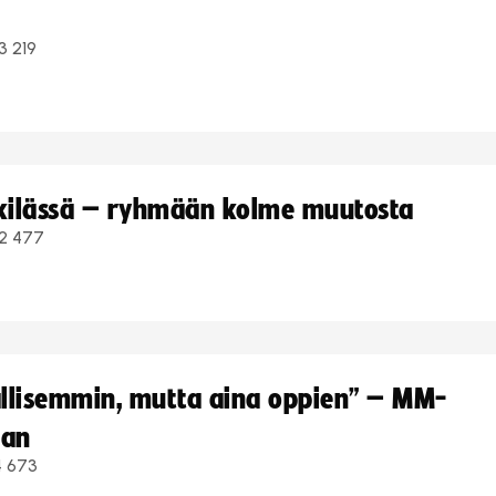
3 219
kkilässä – ryhmään kolme muutosta
2 477
hallisemmin, mutta aina oppien” – MM-
aan
4 673