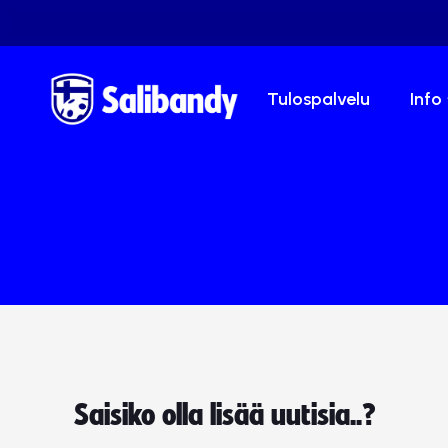
Tulospalvelu
Info
Saisiko olla lisää uutisia..?