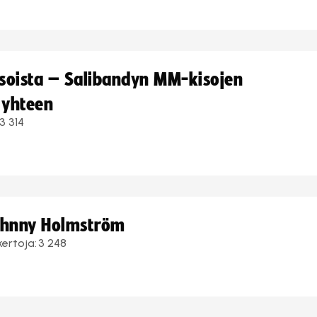
kisoista – Salibandyn MM-kisojen
 yhteen
3 314
Johnny Holmström
kertoja:
3 248