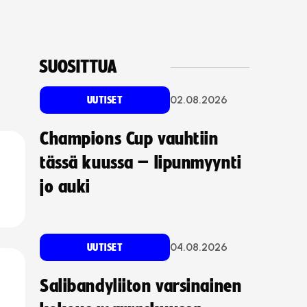
SUOSITTUA
02.08.2026
UUTISET
Champions Cup vauhtiin
tässä kuussa – lipunmyynti
jo auki
04.08.2026
UUTISET
Salibandyliiton varsinainen