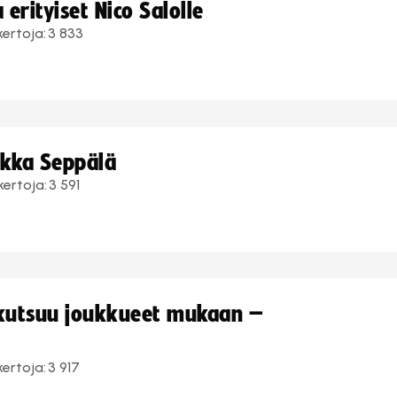
erityiset Nico Salolle
kertoja:
3 833
ukka Seppälä
kertoja:
3 591
 kutsuu joukkueet mukaan –
kertoja:
3 917