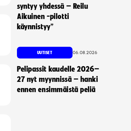
syntyy yhdessä – Reilu
Aikuinen -pilotti
käynnistyy”
06.08.2026
UUTISET
Pelipassit kaudelle 2026–
27 nyt myynnissä – hanki
ennen ensimmäistä peliä