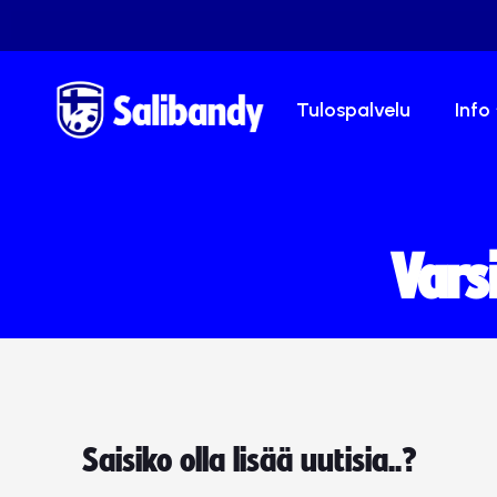
Tulospalvelu
Info
Vars
Saisiko olla lisää uutisia..?