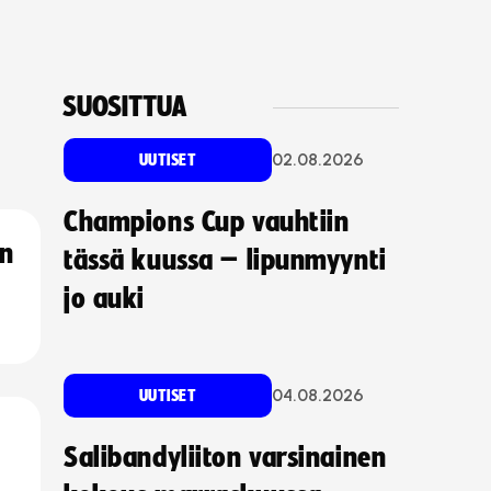
SUOSITTUA
02.08.2026
UUTISET
Champions Cup vauhtiin
an
tässä kuussa – lipunmyynti
jo auki
04.08.2026
UUTISET
Salibandyliiton varsinainen