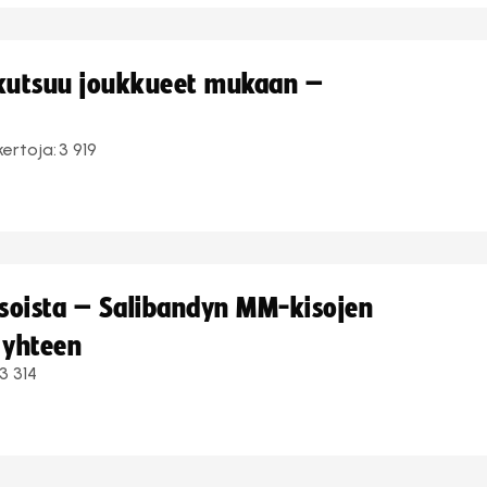
 kutsuu joukkueet mukaan –
kertoja:
3 919
kisoista – Salibandyn MM-kisojen
 yhteen
3 314