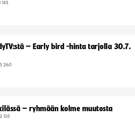
1 143
TV:stä – Early bird -hinta tarjolla 30.7.
3 260
kkilässä – ryhmään kolme muutosta
2 515