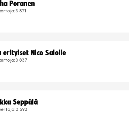
uha Poranen
kertoja:
3 871
erityiset Nico Salolle
kertoja:
3 837
ukka Seppälä
kertoja:
3 593