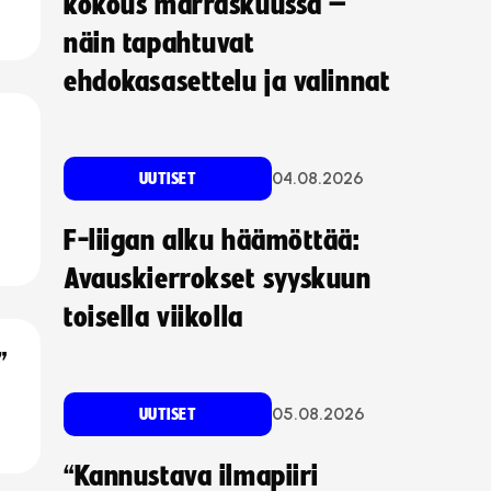
kokous marraskuussa –
näin tapahtuvat
ehdokasasettelu ja valinnat
04.08.2026
UUTISET
F-liigan alku häämöttää:
Avauskierrokset syyskuun
toisella viikolla
”
05.08.2026
UUTISET
“Kannustava ilmapiiri