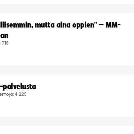
hallisemmin, mutta aina oppien” – MM-
aan
4 715
i-palvelusta
ertoja:
4 225