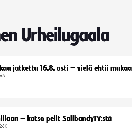
en Urheilugaala
a jatkettu 16.8. asti – vielä ehtii muka
63
llaan – katso pelit SalibandyTV:stä
260