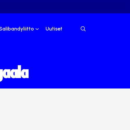
Salibandyliitto
Uutiset
gaala