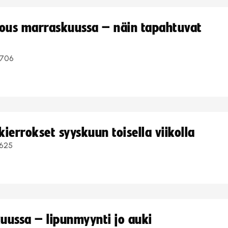
kous marraskuussa – näin tapahtuvat
706
ierrokset syyskuun toisella viikolla
625
uussa – lipunmyynti jo auki