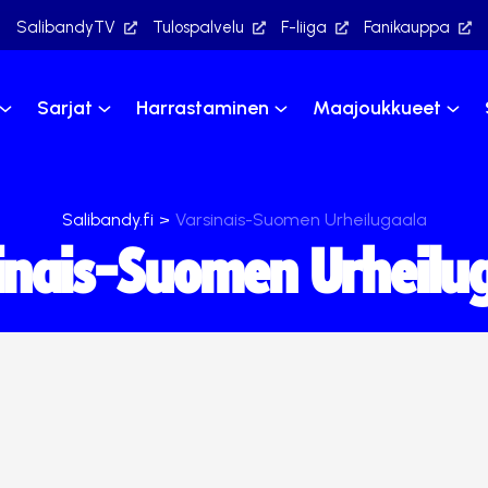
SalibandyTV
Tulospalvelu
F-liiga
Fanikauppa
Sarjat
Harrastaminen
Maajoukkueet
Salibandy.fi
>
Varsinais-Suomen Urheilugaala
inais-Suomen Urheilu