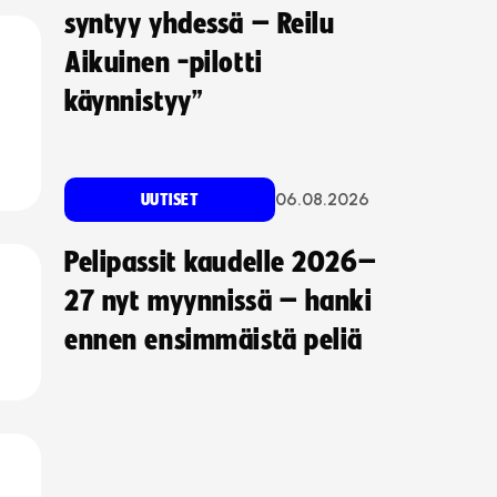
syntyy yhdessä – Reilu
Aikuinen -pilotti
käynnistyy”
06.08.2026
UUTISET
Pelipassit kaudelle 2026–
27 nyt myynnissä – hanki
ennen ensimmäistä peliä