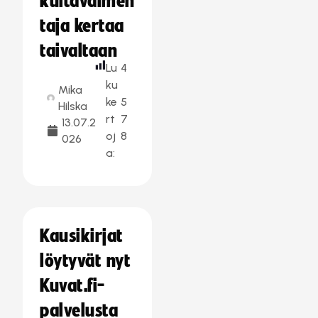
kultavalmen
taja kertaa
taivaltaan
Lu
4
ku
Mika
ke
5
Hilska
rt
7
13.07.2
oj
8
026
a:
Kausikirjat
löytyvät nyt
Kuvat.fi-
palvelusta