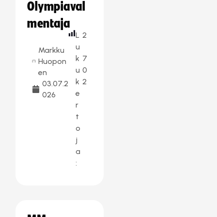
Olympiaval
mentaja
L
2
u
Markku
k
7
Huopon
u
0
en
k
2
03.07.2
e
026
r
t
o
j
a
: