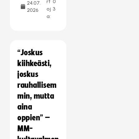
rt
0
24.07.
oj
3
2026
a:
“Joskus
kiihkeästi,
joskus
rauhallisem
min, mutta
aina
oppien” –
MM-