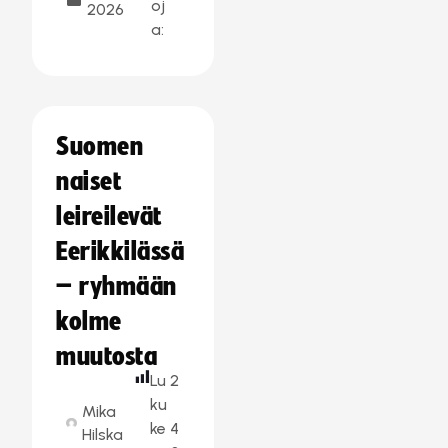
oj
2026
a:
Suomen
naiset
leireilevät
Eerikkilässä
– ryhmään
kolme
muutosta
Lu
2
ku
Mika
ke
4
Hilska