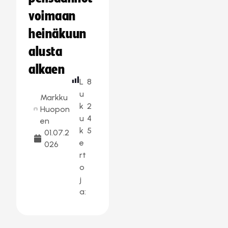
voimaan
heinäkuun
alusta
alkaen
L
8
u
Markku
k
2
Huopon
u
4
en
k
5
01.07.2
e
026
rt
o
j
a: