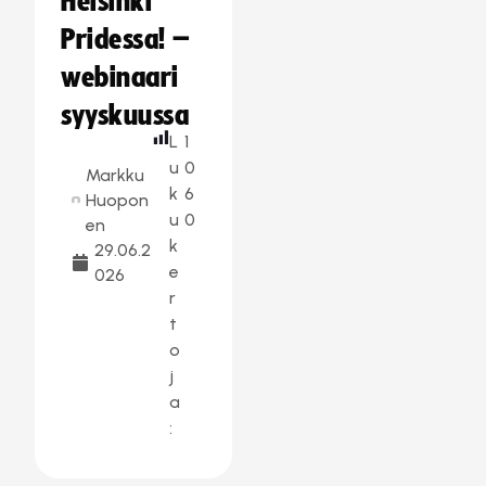
Helsinki
Pridessa! –
webinaari
syyskuussa
L
1
u
0
Markku
k
6
Huopon
u
0
en
k
29.06.2
e
026
r
t
o
j
a
: