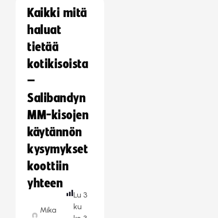
Kaikki mitä
haluat
tietää
kotikisoista
–
Salibandyn
MM-kisojen
käytännön
kysymykset
koottiin
yhteen
Lu
3
ku
Mika