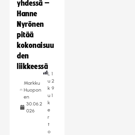
yhdessä –
Hanne
Nyrönen
pitää
kokonaisuu
den
liikkeessä
L
1
u
2
Markku
k
9
Huopon
u
1
en
k
30.06.2
e
026
r
t
o