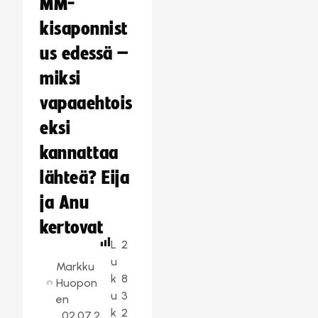
MM-
kisaponnist
us edessä –
miksi
vapaaehtois
eksi
kannattaa
lähteä? Eija
ja Anu
kertovat
L
2
u
Markku
k
8
Huopon
u
3
en
k
2
02.07.2