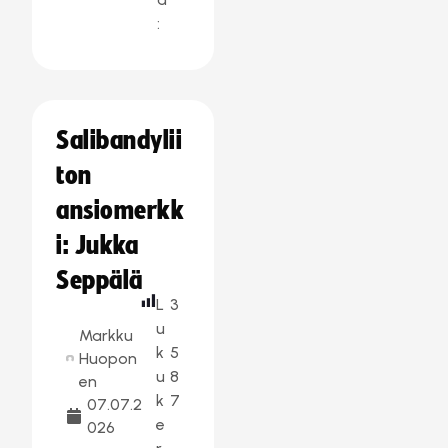
:
Salibandylii
ton
ansiomerkk
i: Jukka
Seppälä
L
3
u
Markku
k
5
Huopon
u
8
en
k
7
07.07.2
e
026