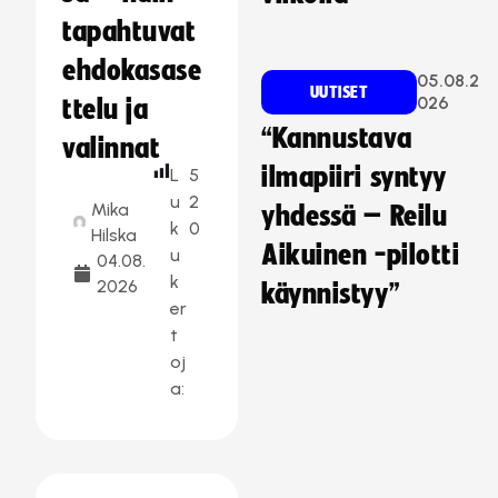
tapahtuvat
ehdokasase
05.08.2
UUTISET
026
ttelu ja
“Kannustava
valinnat
ilmapiiri syntyy
L
5
u
2
Mika
yhdessä – Reilu
k
0
Hilska
Aikuinen -pilotti
u
04.08.
k
2026
käynnistyy”
er
t
oj
a: