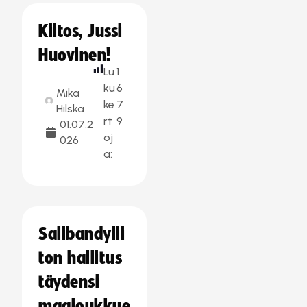
Kiitos, Jussi
Huovinen!
Lu
1
ku
6
Mika
ke
7
Hilska
rt
9
01.07.2
oj
026
a:
Salibandylii
ton hallitus
täydensi
maajoukkue