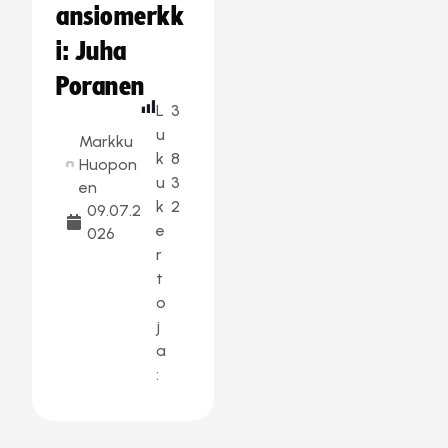
ansiomerkk
i: Juha
Poranen
L
3
u
Markku
k
8
Huopon
u
3
en
k
2
09.07.2
e
026
r
t
o
j
a
: