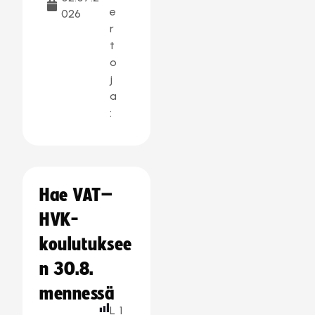
e
026
r
t
o
j
a
:
Hae VAT–
HVK-
koulutuksee
n 30.8.
mennessä
L
1