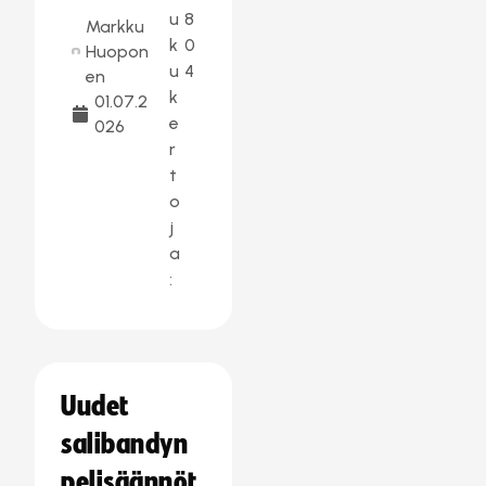
u
8
Markku
k
0
Huopon
u
4
en
k
01.07.2
e
026
r
t
o
j
a
:
Uudet
salibandyn
pelisäännöt