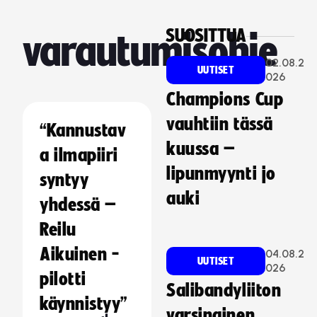
SUOSITTUA
varautumisohje
02.08.2
UUTISET
026
Champions Cup
vauhtiin tässä
“Kannustav
kuussa –
a ilmapiiri
lipunmyynti jo
syntyy
auki
yhdessä –
Reilu
Aikuinen -
04.08.2
UUTISET
026
pilotti
Salibandyliiton
käynnistyy”
varsinainen