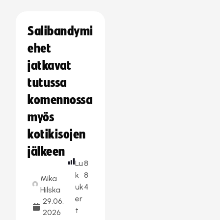
Salibandymi
ehet
jatkavat
tutussa
komennossa
myös
kotikisojen
jälkeen
Lu
8
k
8
Mika
uk
4
Hilska
er
29.06.
t
2026