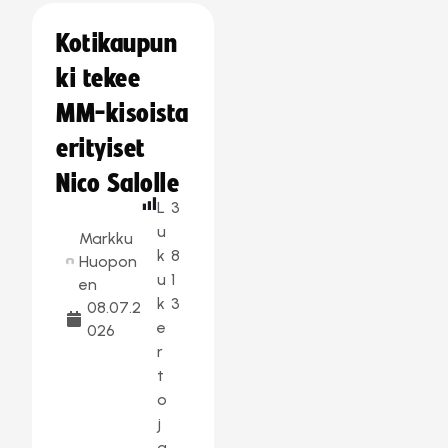
Kotikaupun
ki tekee
MM-kisoista
erityiset
Nico Salolle
L
3
u
Markku
k
8
Huopon
u
1
en
k
3
08.07.2
e
026
r
t
o
j
a