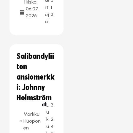
ke
3
Hilska
rt
1
06.07.
oj
3
2026
a:
Salibandylii
ton
ansiomerkk
i: Johnny
Holmström
L
3
u
Markku
k
2
Huopon
u
4
en