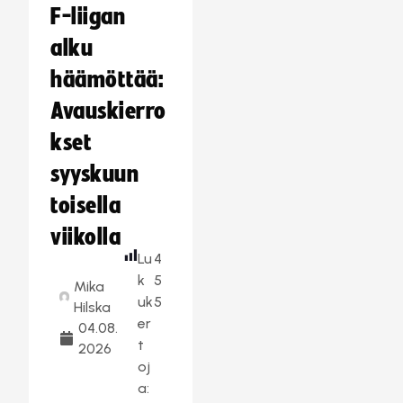
F-liigan
alku
häämöttää:
Avauskierro
kset
syyskuun
toisella
viikolla
Lu
4
k
5
Mika
uk
5
Hilska
er
04.08.
t
2026
oj
a: