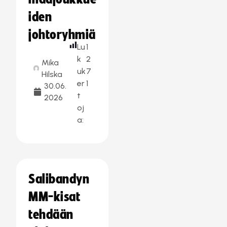
iden
johtoryhmiä
Lu
1
k
2
Mika
uk
7
Hilska
er
1
30.06.
t
2026
oj
a:
Salibandyn
MM-kisat
tehdään