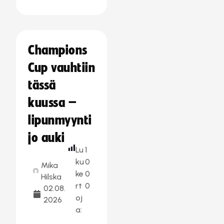
Champions
Cup vauhtiin
tässä
kuussa –
lipunmyynti
jo auki
Lu
1
ku
0
Mika
ke
0
Hilska
rt
0
02.08.
oj
2026
a: