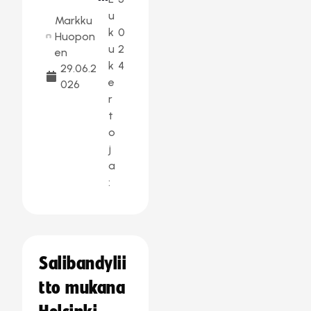
u
Markku
k
0
Huopon
u
2
en
k
4
29.06.2
e
026
r
t
o
j
a
:
Salibandylii
tto mukana