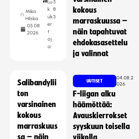
Lu
3
kokous
k
8
Mika
uk
3
Hilska
marraskuussa –
er
05.08.
näin tapahtuvat
t
2026
oj
ehdokasasettelu
a:
ja valinnat
04.08.2
Salibandylii
UUTISET
026
ton
F-liigan alku
varsinainen
häämöttää:
kokous
Avauskierrokset
marraskuus
syyskuun toisella
sa – näin
viikolla