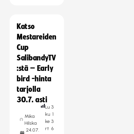
Katso
Mestareiden
Cup
SalibandyTV
:stä – Early
bird -hinta
tarjolla
30.7. asti
Lu
3
ku
1
Mika
ke
3
Hilska
rt
6
24.07.