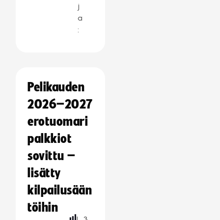
j
a
:
Pelikauden
2026–2027
erotuomari
palkkiot
sovittu –
lisätty
kilpailusään
töihin
L
3