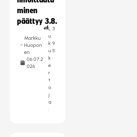
ilmoittautu
minen
päättyy 3.8.
L
3
u
Markku
k
9
Huopon
u
11
en
k
06.07.2
e
026
r
t
o
j
a
: