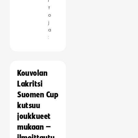
r
t
o
j
a
:
Kouvolan
Lakritsi
Suomen Cup
kutsuu
joukkueet
mukaan –