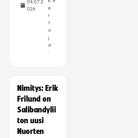
k
8
04.07.2
e
026
r
t
o
j
a
:
Nimitys: Erik
Frilund on
Salibandylii
ton uusi
Nuorten