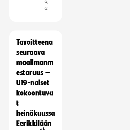
oj
a:
Tavoitteena
seuraava
maailmanm
estaruus –
U19-naiset
kokoontuva
t
heinäkuussa
Eerikkilään