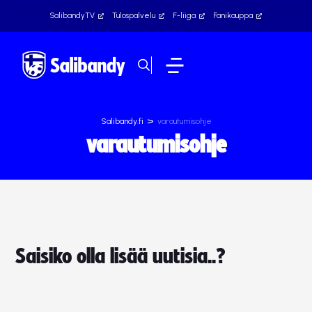
SalibandyTV
Tulospalvelu
F-liiga
Fanikauppa
>
Salibandy.fi
varautumisohje
varautumisohje
Saisiko olla lisää uutisia..?