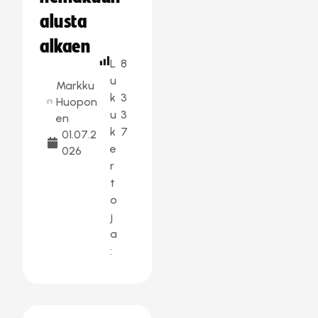
alusta
alkaen
L
8
u
Markku
k
3
Huopon
u
3
en
k
7
01.07.2
e
026
r
t
o
j
a
: