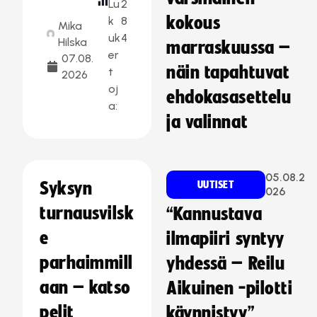
Lu
2
kokous
k
8
Mika
uk
4
Hilska
marraskuussa –
er
07.08.
näin tapahtuvat
t
2026
oj
ehdokasasettelu
a:
ja valinnat
05.08.2
Syksyn
UUTISET
026
turnausvilsk
“Kannustava
e
ilmapiiri syntyy
parhaimmill
yhdessä – Reilu
aan – katso
Aikuinen -pilotti
pelit
käynnistyy”