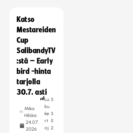
Katso
Mestareiden
Cup
SalibandyTV
:stä – Early
bird -hinta
tarjolla
30.7. asti
Lu
3
ku
Mika
ke
3
Hilska
rt
5
24.07.
oj
2
2026