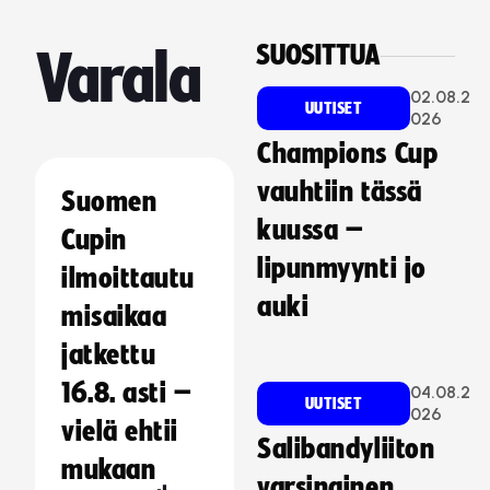
SUOSITTUA
Varala
02.08.2
UUTISET
026
Champions Cup
vauhtiin tässä
Suomen
kuussa –
Cupin
lipunmyynti jo
ilmoittautu
auki
misaikaa
jatkettu
16.8. asti –
04.08.2
UUTISET
026
vielä ehtii
Salibandyliiton
mukaan
varsinainen