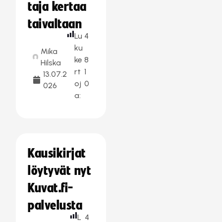
taja kertaa
taivaltaan
Lu
4
ku
Mika
ke
8
Hilska
rt
1
13.07.2
oj
0
026
a:
Kausikirjat
löytyvät nyt
Kuvat.fi-
palvelusta
L
4