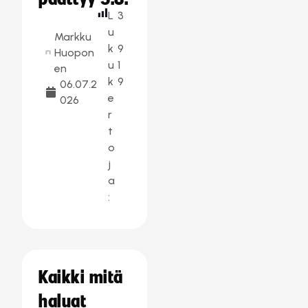
L
3
u
Markku
k
9
Huopon
u
1
en
k
9
06.07.2
e
026
r
t
o
j
a
:
Kaikki mitä
haluat