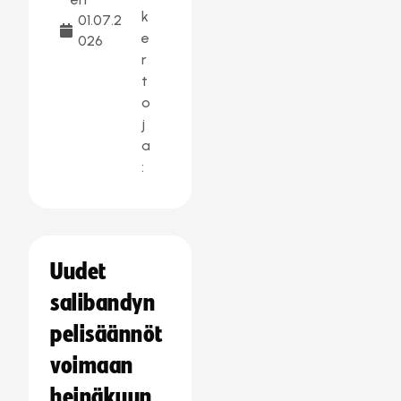
k
01.07.2
e
026
r
t
o
j
a
:
Uudet
salibandyn
pelisäännöt
voimaan
heinäkuun