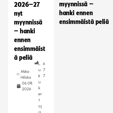
myynnissä –
2026–27
hanki ennen
nyt
ensimmäistä peliä
myynnissä
– hanki
ennen
ensimmäist
ä peliä
L
6
u
7
Mika
k
7
Hilska
u
06.08.
k
2026
er
t
oj
a: