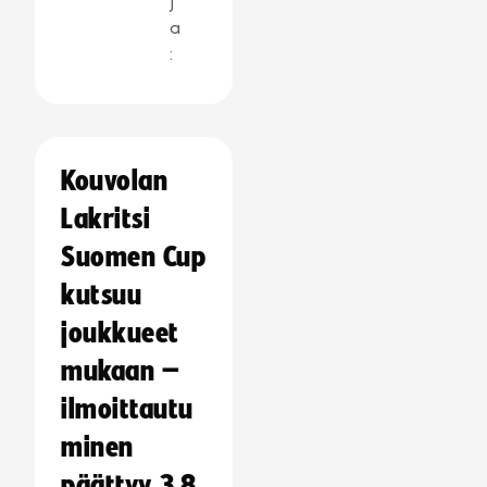
j
a
:
Kouvolan
Lakritsi
Suomen Cup
kutsuu
joukkueet
mukaan –
ilmoittautu
minen
päättyy 3.8.