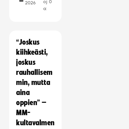
oj
0
2026
a:
“Joskus
kiihkeästi,
joskus
rauhallisem
min, mutta
aina
oppien” –
MM-
kultavalmen