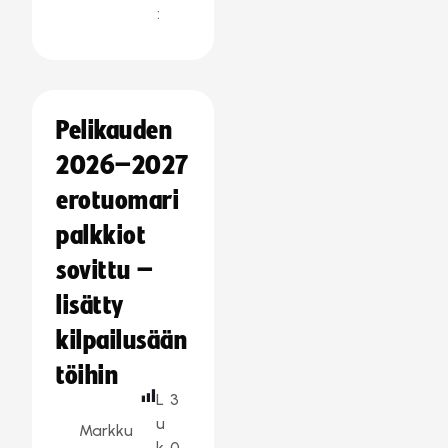
:
Pelikauden
2026–2027
erotuomari
palkkiot
sovittu –
lisätty
kilpailusään
töihin
L
3
u
Markku
k
0