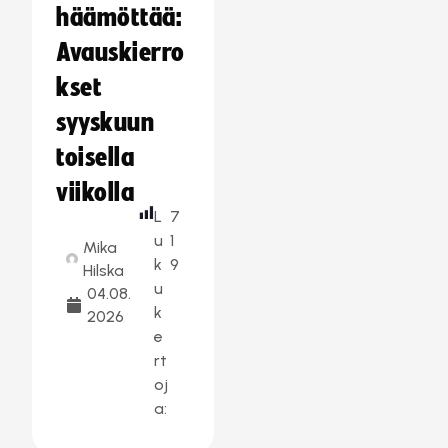
häämöttää:
Avauskierro
kset
syyskuun
toisella
viikolla
L
7
u
1
Mika
k
9
Hilska
u
04.08.
k
2026
e
rt
oj
a: