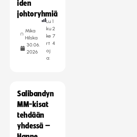
iden
johtoryhmiä
Lu
1
ku
2
Mika
ke
7
Hilska
rt
4
30.06.
oj
2026
a:
Salibandyn
MM-kisat
tehdään
yhdessä –
Hanne