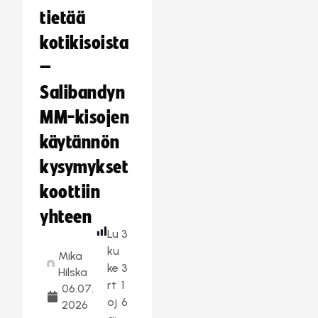
tietää
kotikisoista
–
Salibandyn
MM-kisojen
käytännön
kysymykset
koottiin
yhteen
Lu
3
ku
Mika
ke
3
Hilska
rt
1
06.07.
oj
6
2026