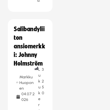
a:
Salibandylii
ton
ansiomerkk
i: Johnny
Holmström
L
3
u
Markku
k
2
Huopon
u
5
en
k
0
04.07.2
e
026
r