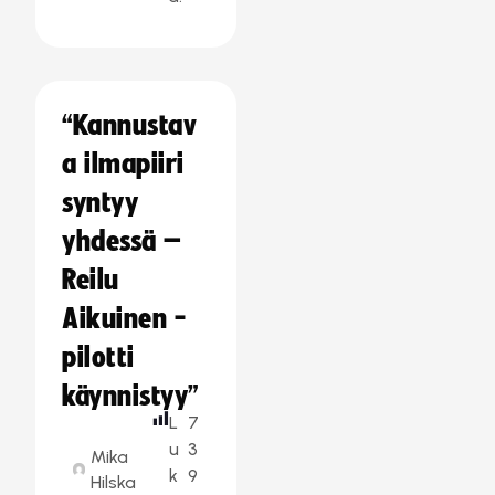
“Kannustav
a ilmapiiri
syntyy
yhdessä –
Reilu
Aikuinen -
pilotti
käynnistyy”
L
7
u
3
Mika
k
9
Hilska