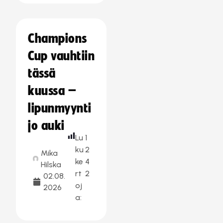
Champions
Cup vauhtiin
tässä
kuussa –
lipunmyynti
jo auki
Lu
1
ku
2
Mika
ke
4
Hilska
rt
2
02.08.
oj
2026
a: