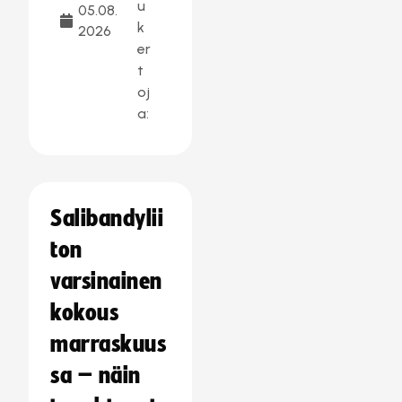
u
05.08.
k
2026
er
t
oj
a:
Salibandylii
ton
varsinainen
kokous
marraskuus
sa – näin