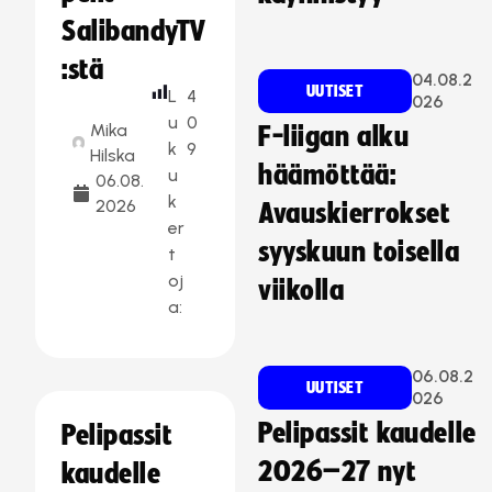
SalibandyTV
:stä
04.08.2
UUTISET
L
4
026
u
0
Mika
F-liigan alku
k
9
Hilska
häämöttää:
u
06.08.
k
2026
Avauskierrokset
er
syyskuun toisella
t
oj
viikolla
a:
06.08.2
UUTISET
026
Pelipassit kaudelle
Pelipassit
2026–27 nyt
kaudelle