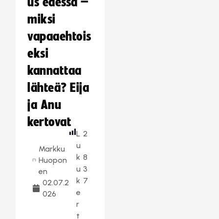
us edessä –
miksi
vapaaehtois
eksi
kannattaa
lähteä? Eija
ja Anu
kertovat
L
2
u
Markku
k
8
Huopon
u
3
en
k
7
02.07.2
e
026
r
t