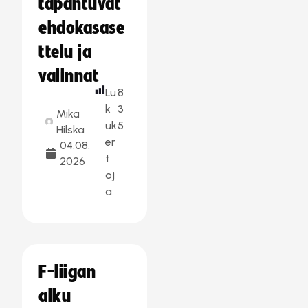
tapahtuvat
ehdokasase
ttelu ja
valinnat
Lu
8
k
3
Mika
uk
5
Hilska
er
04.08.
t
2026
oj
a:
F-liigan
alku