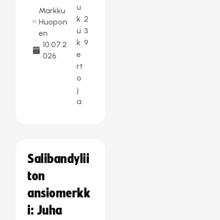
u
Markku
k
2
Huopon
u
3
en
k
9
10.07.2
e
026
rt
o
j
a:
Salibandylii
ton
ansiomerkk
i: Juha