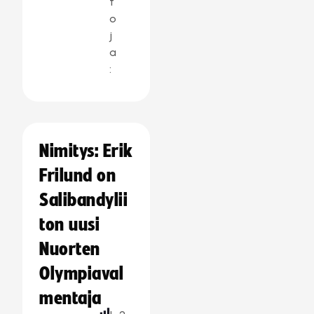
t
o
j
a
:
Nimitys: Erik
Frilund on
Salibandylii
ton uusi
Nuorten
Olympiaval
mentaja