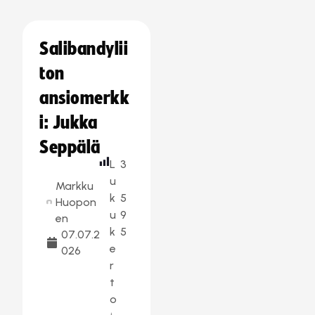
Salibandylii
ton
ansiomerkk
i: Jukka
Seppälä
L
3
u
Markku
k
5
Huopon
u
9
en
k
5
07.07.2
e
026
r
t
o