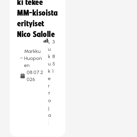
ki tekee
MM-kisoista
erityiset
Nico Salolle
L
3
u
Markku
k
8
Huopon
u
5
en
k
1
08.07.2
e
026
r
t
o
j
a
: