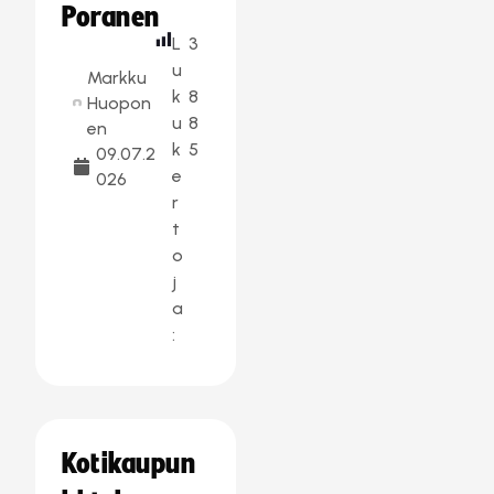
Poranen
L
3
u
Markku
k
8
Huopon
u
8
en
k
5
09.07.2
e
026
r
t
o
j
a
:
Kotikaupun