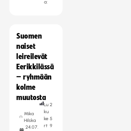
a:
Suomen
naiset
leireilevät
Eerikkilässä
– ryhmään
kolme
muutosta
Lu
2
ku
Mika
ke
5
Hilska
rt
9
24.07.