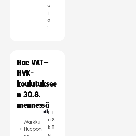
o
j
a
:
Hae VAT–
HVK-
koulutuksee
n 30.8.
mennessä
L
1
u
8
Markku
k
11
Huopon
u
en