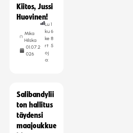
Kiitos, Jussi
Huovinen!
Lu
1
ku
6
Mika
ke
8
Hilska
rt
5
01.07.2
oj
026
a:
Salibandylii
ton hallitus
täydensi
maajoukkue