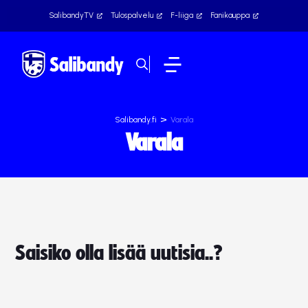
SalibandyTV
Tulospalvelu
F-liiga
Fanikauppa
>
Salibandy.fi
Varala
Varala
Saisiko olla lisää uutisia..?