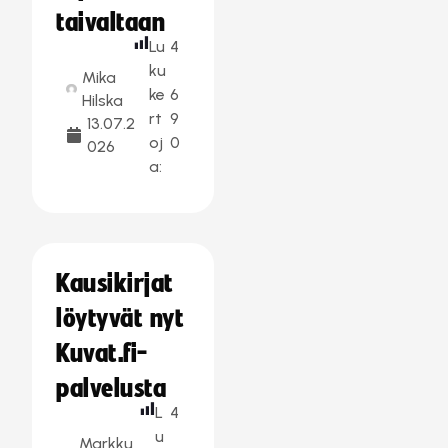
taivaltaan
Lu
4
ku
Mika
ke
6
Hilska
rt
9
13.07.2
oj
0
026
a:
Kausikirjat
löytyvät nyt
Kuvat.fi-
palvelusta
L
4
u
Markku