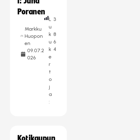
i: Juha
Poranen
L
3
u
Markku
k
8
Huopon
u
6
en
k
4
09.07.2
e
026
r
t
o
j
a
:
Kotikaupun