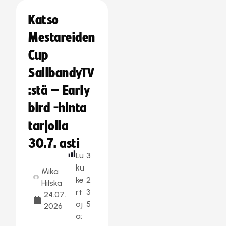
Katso
Mestareiden
Cup
SalibandyTV
:stä – Early
bird -hinta
tarjolla
30.7. asti
Lu
3
ku
Mika
ke
2
Hilska
rt
3
24.07.
oj
5
2026
a: