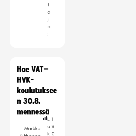
t
o
j
a
:
Hae VAT–
HVK-
koulutuksee
n 30.8.
mennessä
L
1
u
8
Markku
k
0
Huopon