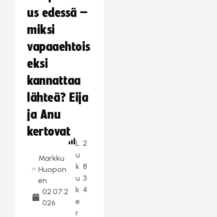
us edessä –
miksi
vapaaehtois
eksi
kannattaa
lähteä? Eija
ja Anu
kertovat
L
2
u
Markku
k
8
Huopon
u
3
en
k
4
02.07.2
e
026
r