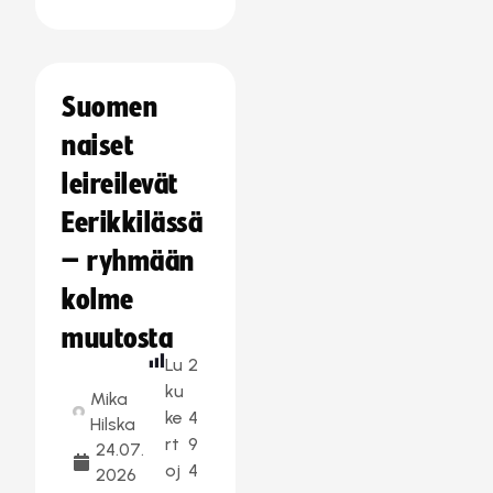
Suomen
naiset
leireilevät
Eerikkilässä
– ryhmään
kolme
muutosta
Lu
2
ku
Mika
ke
4
Hilska
rt
9
24.07.
oj
4
2026