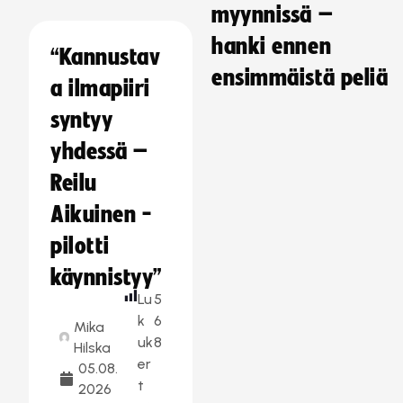
myynnissä –
hanki ennen
“Kannustav
ensimmäistä peliä
a ilmapiiri
syntyy
yhdessä –
Reilu
Aikuinen -
pilotti
käynnistyy”
Lu
5
k
6
Mika
uk
8
Hilska
er
05.08.
t
2026