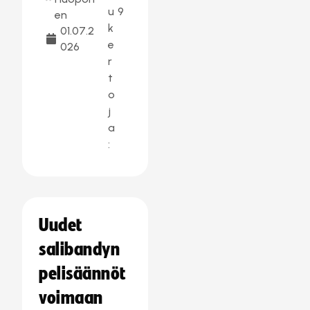
u
9
en
k
01.07.2
e
026
r
t
o
j
a
:
Uudet
salibandyn
pelisäännöt
voimaan