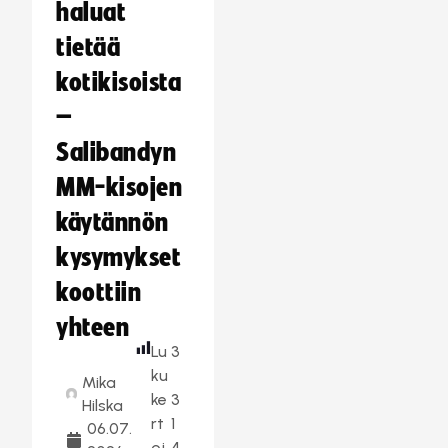
haluat
tietää
kotikisoista
–
Salibandyn
MM-kisojen
käytännön
kysymykset
koottiin
yhteen
Lu
3
ku
Mika
ke
3
Hilska
rt
1
06.07.
oj
4