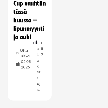
Cup vauhtiin
tässä
kuussa –
lipunmyynti
jo auki
L
1
u
11
Mika
k
7
Hilska
u
02.08.
k
2026
er
t
oj
a: