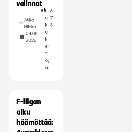
valinnat
L
6
u
7
Mika
k
3
Hilska
u
04.08.
k
2026
er
t
oj
a:
F-liigan
alku
häämöttää: