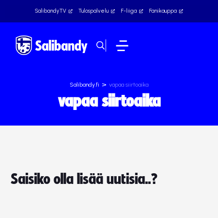
SalibandyTV
Tulospalvelu
F-liiga
Fanikauppa
>
Salibandy.fi
vapaa siirtoaika
vapaa siirtoaika
Saisiko olla lisää uutisia..?