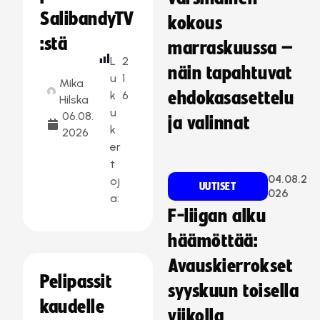
SalibandyTV
kokous
:stä
marraskuussa –
L
2
näin tapahtuvat
u
1
Mika
k
6
ehdokasasettelu
Hilska
u
06.08.
ja valinnat
k
2026
er
t
04.08.2
oj
UUTISET
026
a:
F-liigan alku
häämöttää:
Avauskierrokset
Pelipassit
syyskuun toisella
kaudelle
viikolla