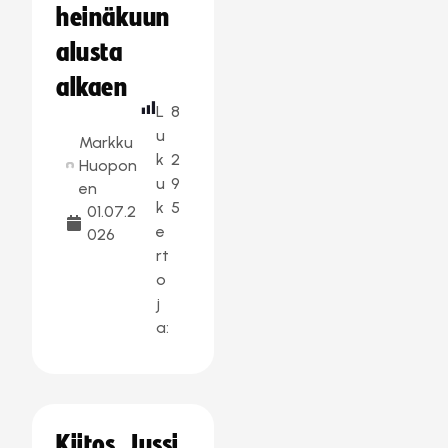
heinäkuun
alusta
alkaen
L
8
u
Markku
k
2
Huopon
u
9
en
k
5
01.07.2
e
026
rt
o
j
a:
Kiitos, Jussi