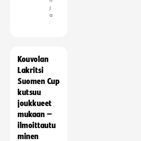
j
a
:
Kouvolan
Lakritsi
Suomen Cup
kutsuu
joukkueet
mukaan –
ilmoittautu
minen