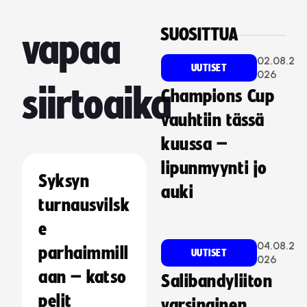
SUOSITTUA
vapaa
02.08.2
UUTISET
026
siirtoaika
Champions Cup
vauhtiin tässä
kuussa –
lipunmyynti jo
Syksyn
auki
turnausvilsk
e
04.08.2
parhaimmill
UUTISET
026
aan – katso
Salibandyliiton
pelit
varsinainen