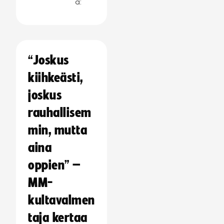
a:
“Joskus
kiihkeästi,
joskus
rauhallisem
min, mutta
aina
oppien” –
MM-
kultavalmen
taja kertaa