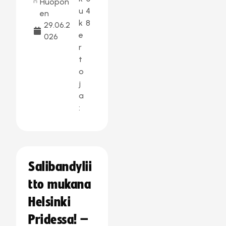
Huopon
u
4
en
k
8
29.06.2
e
026
r
t
o
j
a
:
Salibandylii
tto mukana
Helsinki
Pridessa! –