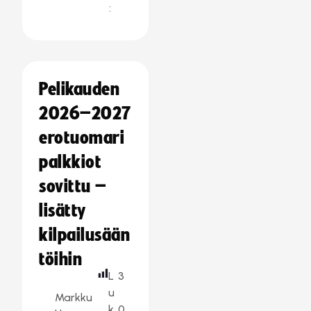
:
Pelikauden
2026–2027
erotuomari
palkkiot
sovittu –
lisätty
kilpailusään
töihin
L
3
u
Markku
k
0