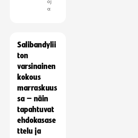
oj
a:
Salibandylii
ton
varsinainen
kokous
marraskuus
sa – näin
tapahtuvat
ehdokasase
ttelu ja