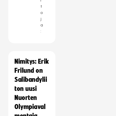
r
t
o
j
a
:
Nimitys: Erik
Frilund on
Salibandylii
ton uusi
Nuorten
Olympiaval