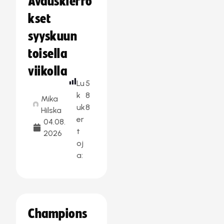
Avauskierro
kset
syyskuun
toisella
viikolla
Lu
5
k
8
Mika
uk
8
Hilska
er
04.08.
t
2026
oj
a:
Champions