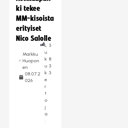
ki tekee
MM-kisoista
erityiset
Nico Salolle
L
3
u
Markku
k
8
Huopon
u
3
en
k
3
08.07.2
e
026
r
t
o
j
a
: