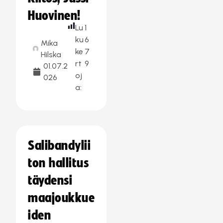
Huovinen!
Lu
1
ku
6
Mika
ke
7
Hilska
rt
9
01.07.2
oj
026
a:
Salibandylii
ton hallitus
täydensi
maajoukkue
iden