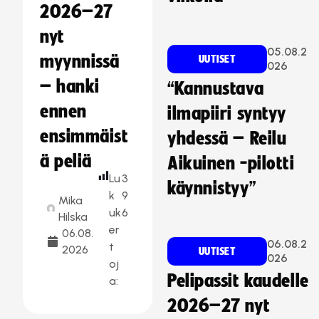
2026–27
nyt
05.08.2
myynnissä
UUTISET
026
– hanki
“Kannustava
ennen
ilmapiiri syntyy
ensimmäist
yhdessä – Reilu
ä peliä
Aikuinen -pilotti
Lu
3
käynnistyy”
k
9
Mika
uk
6
Hilska
er
06.08.
06.08.2
t
2026
UUTISET
026
oj
Pelipassit kaudelle
a:
2026–27 nyt