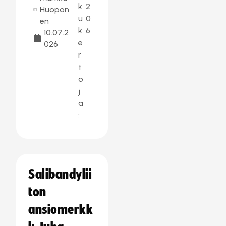
k
2
Huopon
u
0
en
k
6
10.07.2
e
026
r
t
o
j
a
:
Salibandylii
ton
ansiomerkk