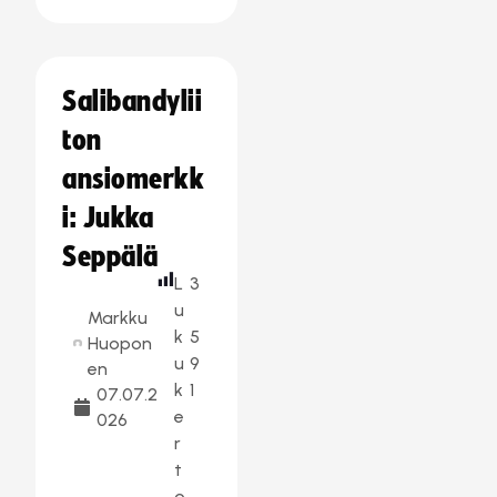
Salibandylii
ton
ansiomerkk
i: Jukka
Seppälä
L
3
u
Markku
k
5
Huopon
u
9
en
k
1
07.07.2
e
026
r
t
o