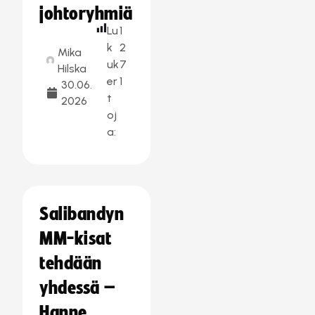
johtoryhmiä
Lu
1
k
2
Mika
uk
7
Hilska
er
1
30.06.
t
2026
oj
a:
Salibandyn
MM-kisat
tehdään
yhdessä –
Hanne