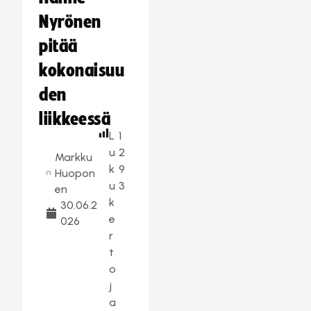
Nyrönen
pitää
kokonaisuu
den
liikkeessä
L
1
u
2
Markku
k
9
Huopon
u
3
en
k
30.06.2
e
026
r
t
o
j
a