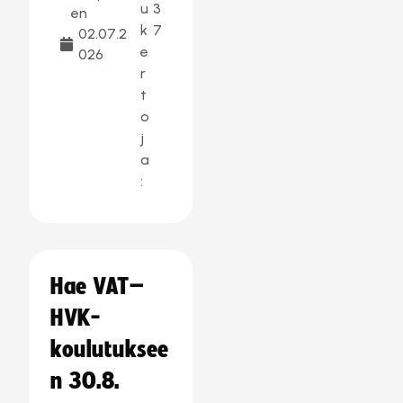
u
3
en
k
7
02.07.2
e
026
r
t
o
j
a
:
Hae VAT–
HVK-
koulutuksee
n 30.8.