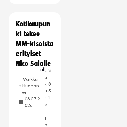
Kotikaupun
ki tekee
MM-kisoista
erityiset
Nico Salolle
L
3
u
Markku
k
8
Huopon
u
5
en
k
1
08.07.2
e
026
r
t
o