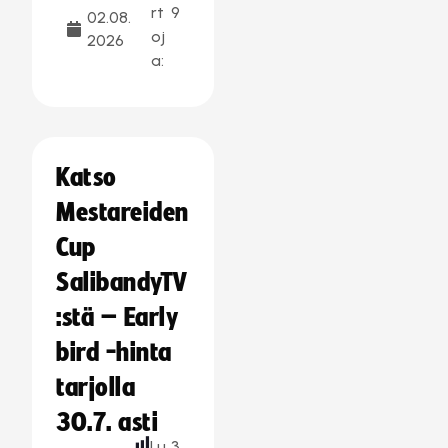
rt
9
02.08.
oj
2026
a:
Katso
Mestareiden
Cup
SalibandyTV
:stä – Early
bird -hinta
tarjolla
30.7. asti
Lu
3