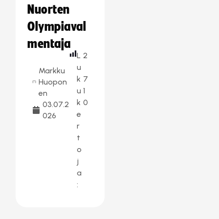
Nuorten
Olympiaval
mentaja
L
2
u
Markku
k
7
Huopon
u
1
en
k
0
03.07.2
e
026
r
t
o
j
a
: