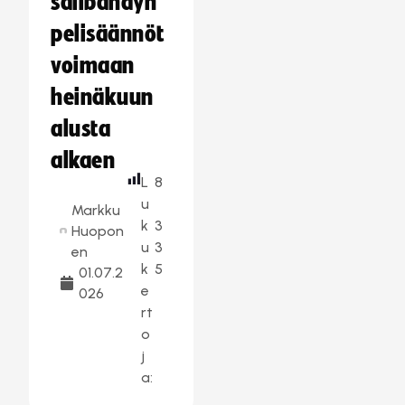
salibandyn
pelisäännöt
voimaan
heinäkuun
alusta
alkaen
L
8
u
Markku
k
3
Huopon
u
3
en
k
5
01.07.2
e
026
rt
o
j
a: