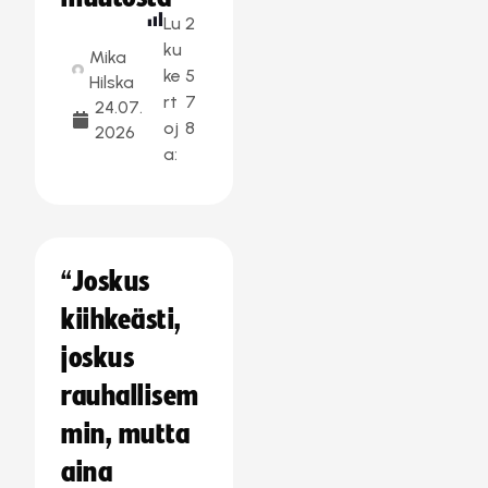
Lu
2
ku
Mika
ke
5
Hilska
rt
7
24.07.
oj
8
2026
a:
“Joskus
kiihkeästi,
joskus
rauhallisem
min, mutta
aina