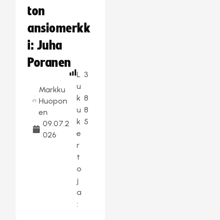
ton
ansiomerkk
i: Juha
Poranen
L
3
u
Markku
k
8
Huopon
u
8
en
k
5
09.07.2
e
026
r
t
o
j
a
: