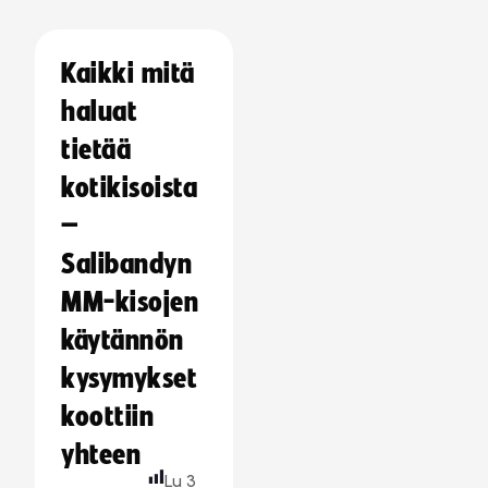
Kaikki mitä
haluat
tietää
kotikisoista
–
Salibandyn
MM-kisojen
käytännön
kysymykset
koottiin
yhteen
Lu
3