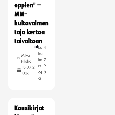
oppien” –
MM-
kultavalmen
taja kertaa
taivaltaan
Lu
4
ku
Mika
ke
7
Hilska
rt
9
13.07.2
oj
8
026
a:
Kausikirjat