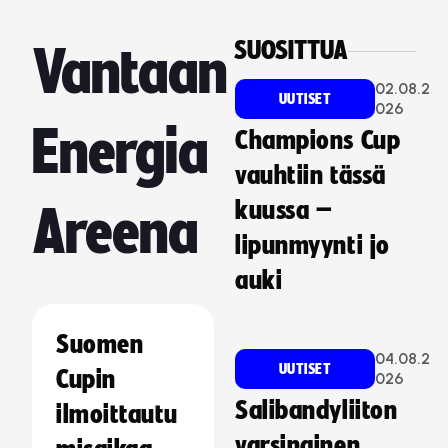
SUOSITTUA
Vantaan
02.08.2
UUTISET
026
Energia
Champions Cup
vauhtiin tässä
kuussa –
Areena
lipunmyynti jo
auki
Suomen
04.08.2
UUTISET
Cupin
026
Salibandyliiton
ilmoittautu
varsinainen