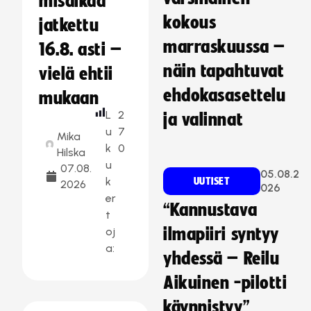
misaikaa
kokous
jatkettu
marraskuussa –
16.8. asti –
näin tapahtuvat
vielä ehtii
ehdokasasettelu
mukaan
L
2
ja valinnat
u
7
Mika
k
0
Hilska
u
07.08.
05.08.2
k
UUTISET
2026
026
er
“Kannustava
t
oj
ilmapiiri syntyy
a:
yhdessä – Reilu
Aikuinen -pilotti
käynnistyy”