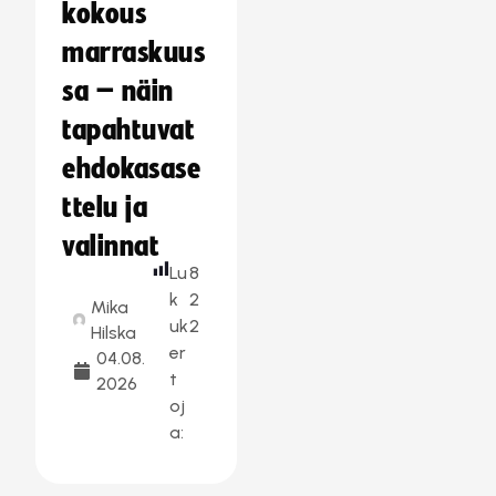
kokous
marraskuus
sa – näin
tapahtuvat
ehdokasase
ttelu ja
valinnat
Lu
8
k
2
Mika
uk
2
Hilska
er
04.08.
t
2026
oj
a: