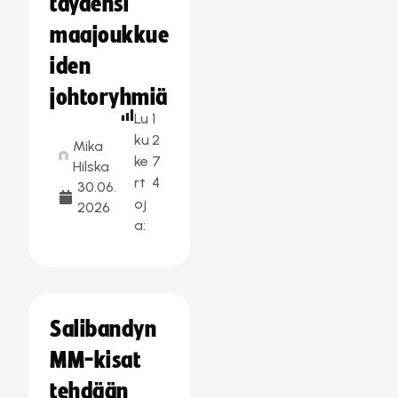
täydensi
maajoukkue
iden
johtoryhmiä
Lu
1
ku
2
Mika
ke
7
Hilska
rt
4
30.06.
oj
2026
a:
Salibandyn
MM-kisat
tehdään