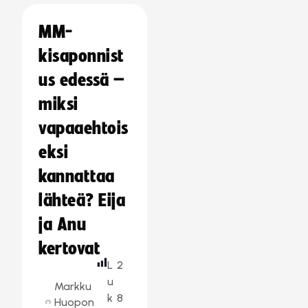
MM-
kisaponnist
us edessä –
miksi
vapaaehtois
eksi
kannattaa
lähteä? Eija
ja Anu
kertovat
L
2
u
Markku
k
8
Huopon