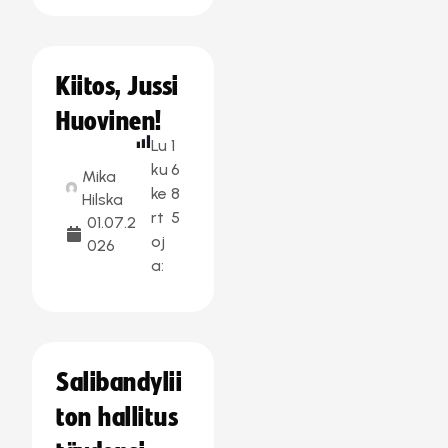
Kiitos, Jussi
Huovinen!
Lu
1
ku
6
Mika
ke
8
Hilska
rt
5
01.07.2
oj
026
a:
Salibandylii
ton hallitus