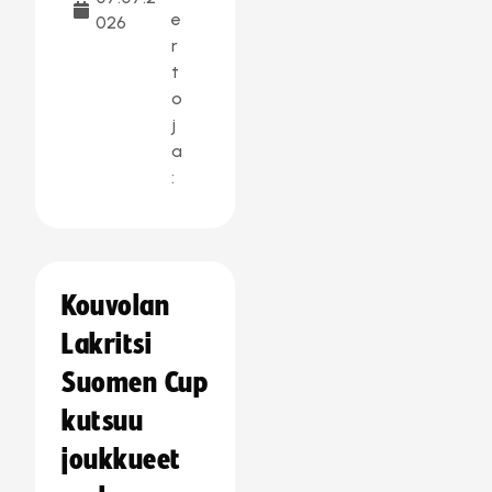
e
026
r
t
o
j
a
:
Kouvolan
Lakritsi
Suomen Cup
kutsuu
joukkueet