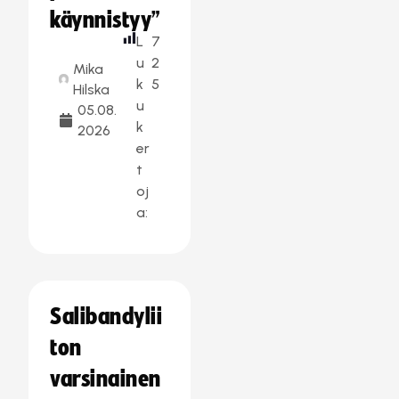
käynnistyy”
L
7
u
2
Mika
k
5
Hilska
u
05.08.
k
2026
er
t
oj
a:
Salibandylii
ton
varsinainen