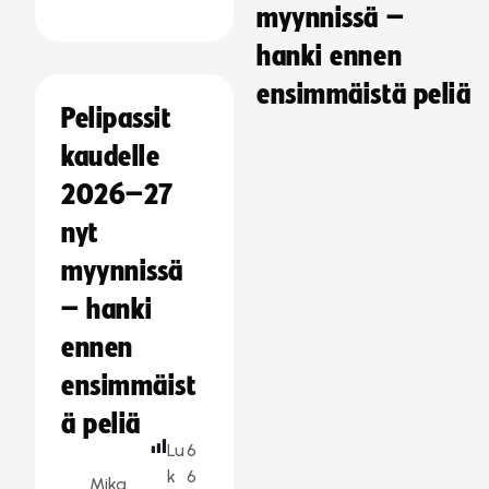
myynnissä –
hanki ennen
ensimmäistä peliä
Pelipassit
kaudelle
2026–27
nyt
myynnissä
– hanki
ennen
ensimmäist
ä peliä
Lu
6
k
6
Mika