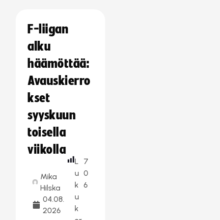
F-liigan
alku
häämöttää:
Avauskierro
kset
syyskuun
toisella
viikolla
L
7
u
0
Mika
k
6
Hilska
u
04.08.
k
2026