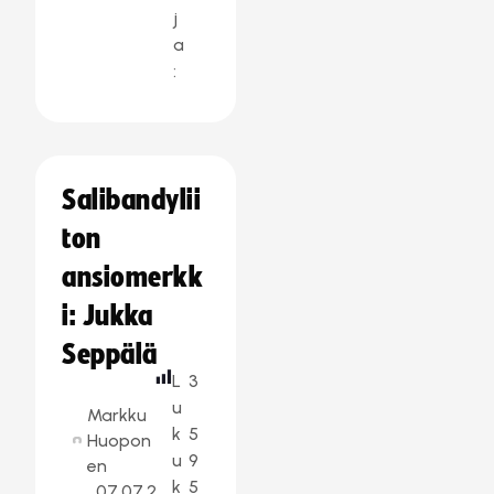
j
a
:
Salibandylii
ton
ansiomerkk
i: Jukka
Seppälä
L
3
u
Markku
k
5
Huopon
u
9
en
k
5
07.07.2