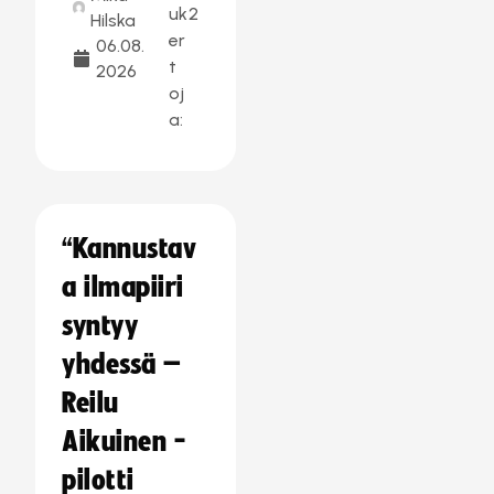
uk
2
Hilska
er
06.08.
t
2026
oj
a:
“Kannustav
a ilmapiiri
syntyy
yhdessä –
Reilu
Aikuinen -
pilotti