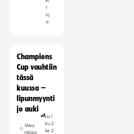
er
t
oj
a:
Champions
Cup vauhtiin
tässä
kuussa –
lipunmyynti
jo auki
Lu
1
ku
2
Mika
ke
2
Hilska