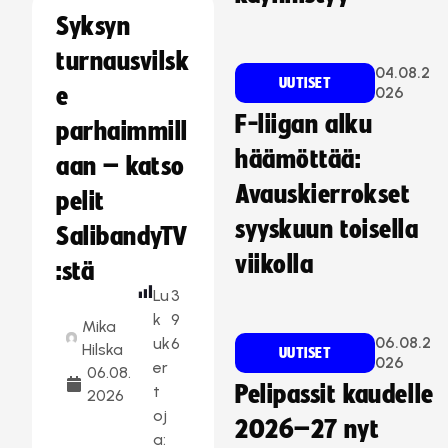
Syksyn
turnausvilsk
04.08.2
UUTISET
e
026
F-liigan alku
parhaimmill
häämöttää:
aan – katso
Avauskierrokset
pelit
syyskuun toisella
SalibandyTV
viikolla
:stä
Lu
3
k
9
Mika
06.08.2
uk
6
Hilska
UUTISET
026
er
06.08.
Pelipassit kaudelle
t
2026
oj
2026–27 nyt
a: