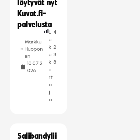
löytyvät nyt
Kuvat.fi-
palvelusta
L
4
u
Markku
k
2
Huopon
u
3
en
k
8
10.07.2
e
026
rt
o
j
a:
Salibandylii