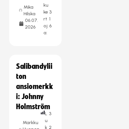
ku
Mika
ke
3
Hilska
rt
1
06.07.
oj
6
2026
a:
Salibandylii
ton
ansiomerkk
i: Johnny
Holmström
L
3
u
Markku
k
2