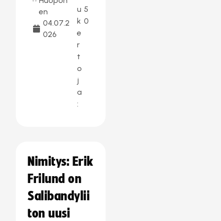
Huopon
u
5
en
k
0
04.07.2
e
026
r
t
o
j
a
:
Nimitys: Erik
Frilund on
Salibandylii
ton uusi