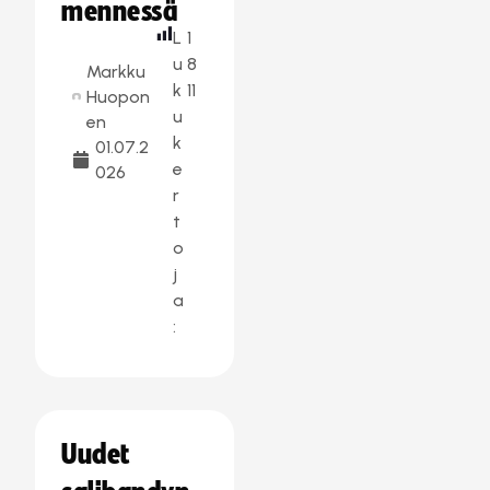
mennessä
L
1
u
8
Markku
k
11
Huopon
u
en
k
01.07.2
e
026
r
t
o
j
a
:
Uudet