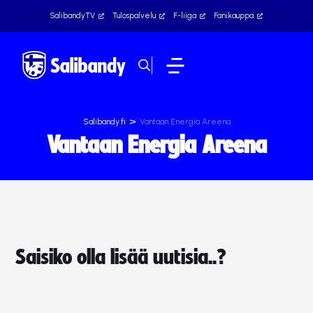
SalibandyTV
Tulospalvelu
F-liiga
Fanikauppa
>
Salibandy.fi
Vantaan Energia Areena
Vantaan Energia Areena
Saisiko olla lisää uutisia..?