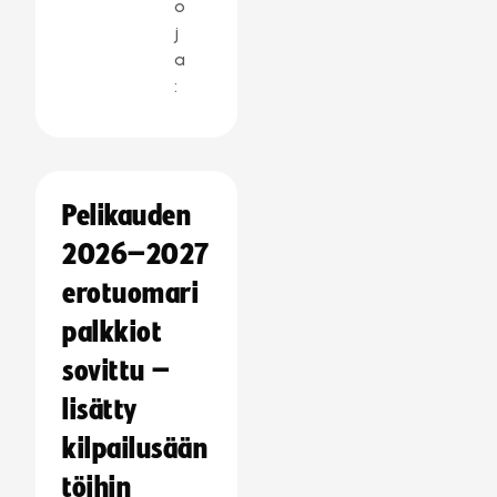
o
j
a
:
Pelikauden
2026–2027
erotuomari
palkkiot
sovittu –
lisätty
kilpailusään
töihin