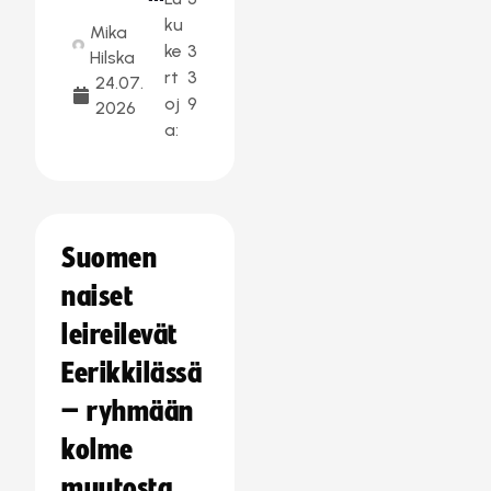
ku
Mika
ke
3
Hilska
rt
3
24.07.
oj
9
2026
a:
Suomen
naiset
leireilevät
Eerikkilässä
– ryhmään
kolme
muutosta