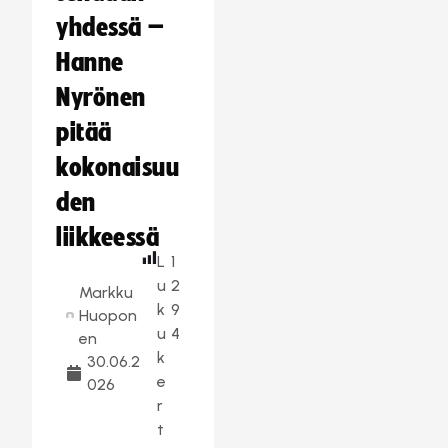
yhdessä –
Hanne
Nyrönen
pitää
kokonaisuu
den
liikkeessä
L
1
u
2
Markku
k
9
Huopon
u
4
en
k
30.06.2
e
026
r
t