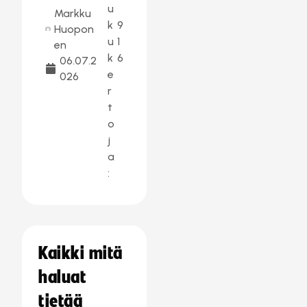
u
Markku
k
9
Huopon
u
1
en
k
6
06.07.2
e
026
r
t
o
j
a
:
Kaikki mitä
haluat
tietää