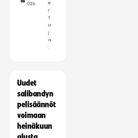
e
026
r
t
o
j
a
:
Uudet
salibandyn
pelisäännöt
voimaan
heinäkuun
alusta