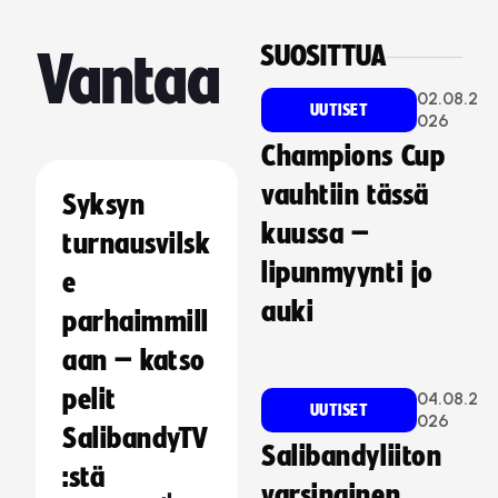
SUOSITTUA
Vantaa
02.08.2
UUTISET
026
Champions Cup
vauhtiin tässä
Syksyn
kuussa –
turnausvilsk
lipunmyynti jo
e
auki
parhaimmill
aan – katso
pelit
04.08.2
UUTISET
026
SalibandyTV
Salibandyliiton
:stä
varsinainen