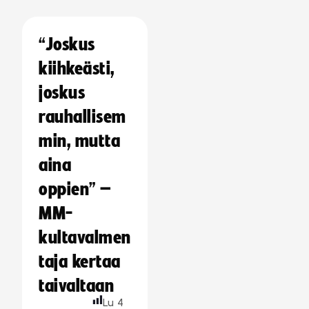
“Joskus
kiihkeästi,
joskus
rauhallisem
min, mutta
aina
oppien” –
MM-
kultavalmen
taja kertaa
taivaltaan
Lu
4