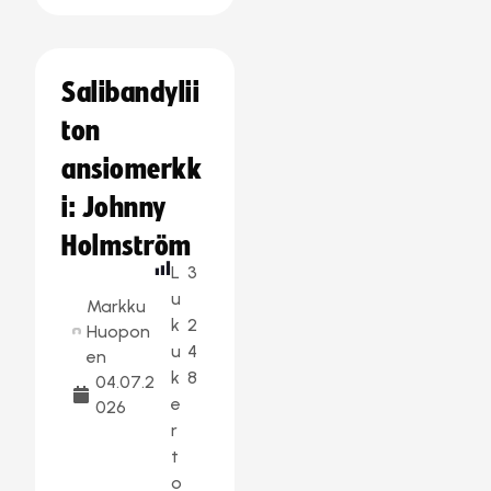
Salibandylii
ton
ansiomerkk
i: Johnny
Holmström
L
3
u
Markku
k
2
Huopon
u
4
en
k
8
04.07.2
e
026
r
t
o