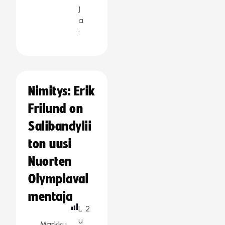
j
a
:
Nimitys: Erik
Frilund on
Salibandylii
ton uusi
Nuorten
Olympiaval
mentaja
L
2
u
Markku