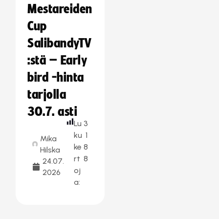
Mestareiden
Cup
SalibandyTV
:stä – Early
bird -hinta
tarjolla
30.7. asti
Lu
3
ku
1
Mika
ke
8
Hilska
rt
8
24.07.
oj
2026
a: