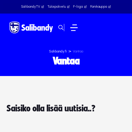
SalibandyTV
Tulospalvelu
F-liiga
Fanikauppa
>
Salibandy.fi
Vantaa
Vantaa
Saisiko olla lisää uutisia..?