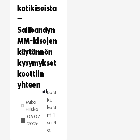
kotikisoista
–
Salibandyn
MM-kisojen
käytännön
kysymykset
koottiin
yhteen
Lu
3
ku
Mika
ke
3
Hilska
rt
1
06.07.
oj
4
2026
a: