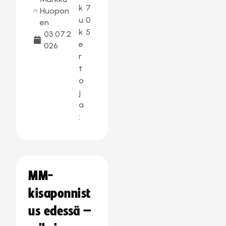
k
7
Huopon
u
0
en
k
5
03.07.2
e
026
r
t
o
j
a
:
MM-
kisaponnist
us edessä –