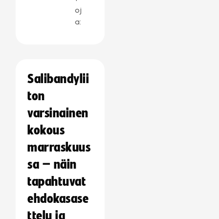
oj
a:
Salibandylii
ton
varsinainen
kokous
marraskuus
sa – näin
tapahtuvat
ehdokasase
ttelu ja