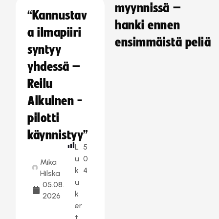
myynnissä –
“Kannustav
hanki ennen
a ilmapiiri
ensimmäistä peliä
syntyy
yhdessä –
Reilu
Aikuinen -
pilotti
käynnistyy”
L
5
u
0
Mika
k
4
Hilska
u
05.08.
k
2026
er
t