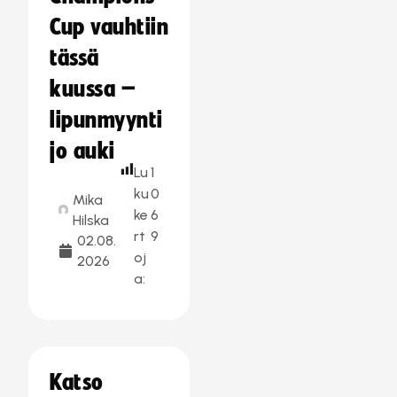
Cup vauhtiin
tässä
kuussa –
lipunmyynti
jo auki
Lu
1
ku
0
Mika
ke
6
Hilska
rt
9
02.08.
oj
2026
a:
Katso