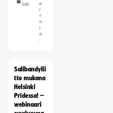
e
026
r
t
o
j
a
:
Salibandylii
tto mukana
Helsinki
Pridessa! –
webinaari