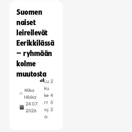
Suomen
naiset
leireilevät
Eerikkilässä
– ryhmään
kolme
muutosta
Lu
2
ku
Mika
ke
4
Hilska
rt
5
24.07.
oj
2
2026
a: