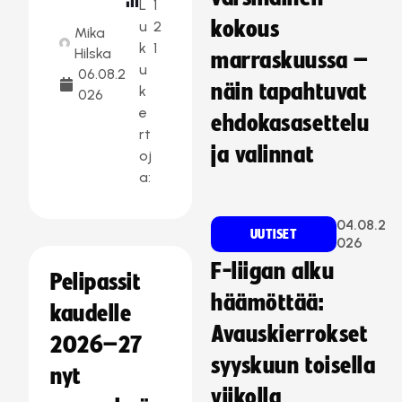
L
1
kokous
u
2
Mika
k
1
Hilska
marraskuussa –
u
06.08.2
näin tapahtuvat
k
026
e
ehdokasasettelu
rt
ja valinnat
oj
a:
04.08.2
UUTISET
026
F-liigan alku
Pelipassit
häämöttää:
kaudelle
Avauskierrokset
2026–27
syyskuun toisella
nyt
viikolla