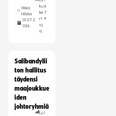
ku
6
Mika
ke
7
Hilska
rt
9
01.07.2
oj
026
a:
Salibandylii
ton hallitus
täydensi
maajoukkue
iden
johtoryhmiä
Lu
1