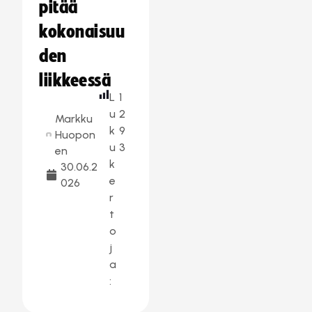
pitää
kokonaisuu
den
liikkeessä
L
1
u
2
Markku
k
9
Huopon
u
3
en
k
30.06.2
e
026
r
t
o
j
a
: