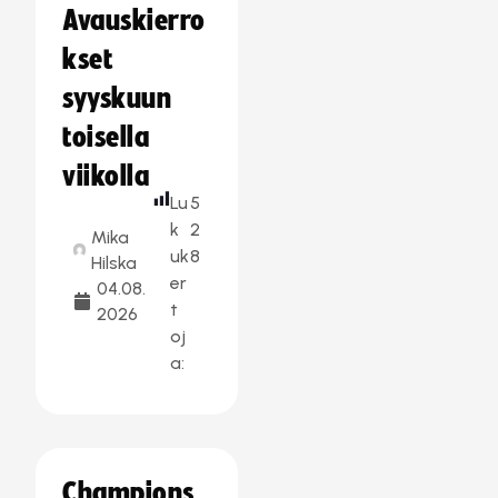
Avauskierro
kset
syyskuun
toisella
viikolla
Lu
5
k
2
Mika
uk
8
Hilska
er
04.08.
t
2026
oj
a:
Champions