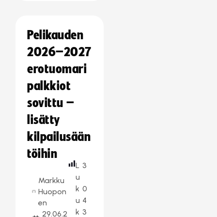
Pelikauden
2026–2027
erotuomari
palkkiot
sovittu –
lisätty
kilpailusään
töihin
L
3
u
Markku
k
0
Huopon
u
4
en
k
3
29.06.2