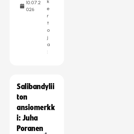
k
10.07.2
e
026
r
t
o
j
a
:
Salibandylii
ton
ansiomerkk
i: Juha
Poranen