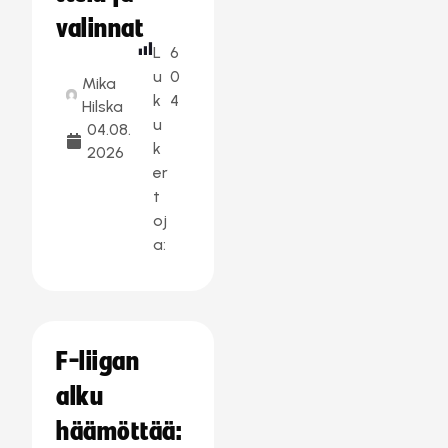
valinnat
L
6
u
0
Mika
k
4
Hilska
u
04.08.
k
2026
er
t
oj
a:
F-liigan
alku
häämöttää: