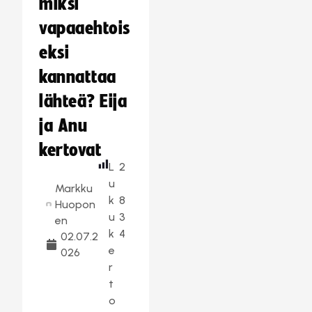
miksi
vapaaehtois
eksi
kannattaa
lähteä? Eija
ja Anu
kertovat
L
2
u
Markku
k
8
Huopon
u
3
en
k
4
02.07.2
e
026
r
t
o