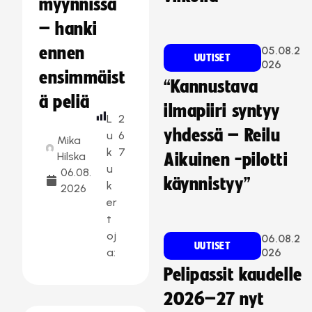
myynnissä
– hanki
ennen
05.08.2
UUTISET
026
ensimmäist
“Kannustava
ä peliä
ilmapiiri syntyy
L
2
yhdessä – Reilu
u
6
Mika
k
7
Hilska
Aikuinen -pilotti
u
06.08.
käynnistyy”
k
2026
er
t
oj
06.08.2
UUTISET
a:
026
Pelipassit kaudelle
2026–27 nyt