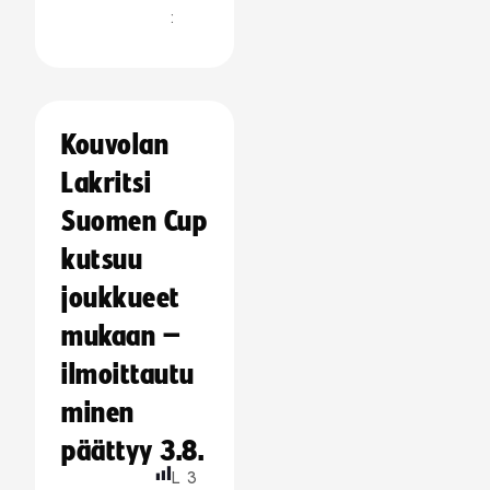
:
Kouvolan
Lakritsi
Suomen Cup
kutsuu
joukkueet
mukaan –
ilmoittautu
minen
päättyy 3.8.
L
3