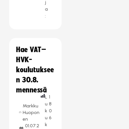
j
a
:
Hae VAT–
HVK-
koulutuksee
n 30.8.
mennessä
L
1
u
8
Markku
k
0
Huopon
u
6
en
k
01.07.2