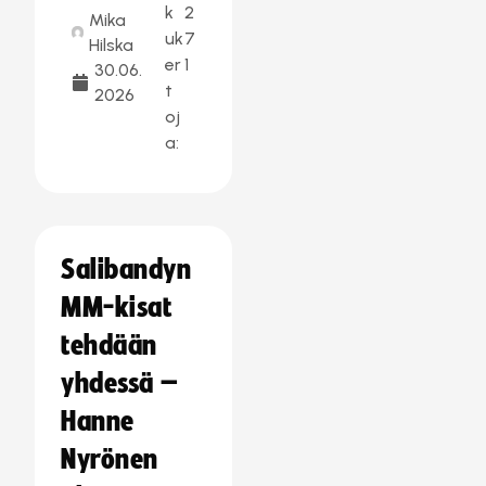
k
2
Mika
uk
7
Hilska
er
1
30.06.
t
2026
oj
a:
Salibandyn
MM-kisat
tehdään
yhdessä –
Hanne
Nyrönen