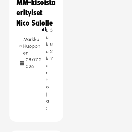
MM-kisoista
erityiset
Nico Salolle
L
3
u
Markku
k
8
Huopon
u
2
en
k
7
08.07.2
e
026
r
t
o
j
a
: