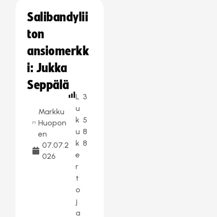
Salibandylii
ton
ansiomerkk
i: Jukka
Seppälä
L
3
u
Markku
k
5
Huopon
u
8
en
k
8
07.07.2
e
026
r
t
o
j
a