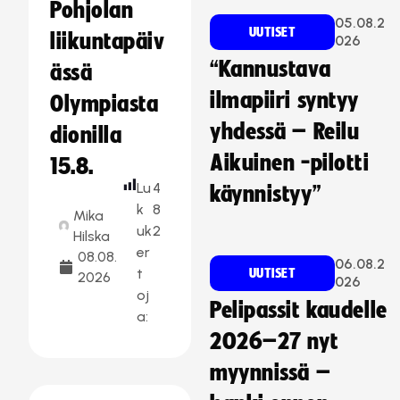
Pohjolan
05.08.2
UUTISET
liikuntapäiv
026
“Kannustava
ässä
ilmapiiri syntyy
Olympiasta
yhdessä – Reilu
dionilla
Aikuinen -pilotti
15.8.
Lu
4
käynnistyy”
k
8
Mika
uk
2
Hilska
er
08.08.
06.08.2
t
UUTISET
2026
026
oj
Pelipassit kaudelle
a:
2026–27 nyt
myynnissä –