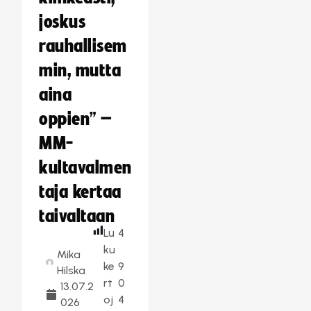
joskus
rauhallisem
min, mutta
aina
oppien” –
MM-
kultavalmen
taja kertaa
taivaltaan
Lu
4
ku
Mika
ke
9
Hilska
rt
0
13.07.2
oj
4
026