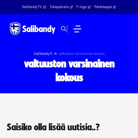
SalibandyTV
Tulospalvelu
F-liiga
Fanikauppa
>
Salibandy.fi
valtuuston varsinainen kokous
valtuuston varsinainen
kokous
Saisiko olla lisää uutisia..?