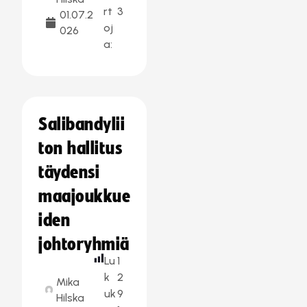
rt
3
01.07.2
oj
026
a:
Salibandylii
ton hallitus
täydensi
maajoukkue
iden
johtoryhmiä
Lu
1
k
2
Mika
uk
9
Hilska