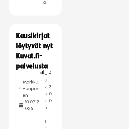
a:
Kausikirjat
löytyvät nyt
Kuvat.fi-
palvelusta
L
4
u
Markku
k
3
Huopon
u
0
en
k
0
10.07.2
e
026
r
t
o