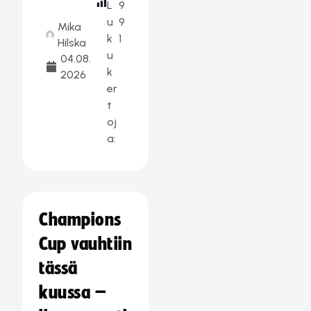
L
9
u
9
Mika
k
1
Hilska
u
04.08.
k
2026
er
t
oj
a:
Champions
Cup vauhtiin
tässä
kuussa –