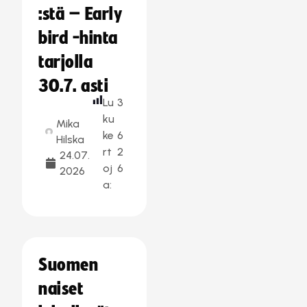
:stä – Early
bird -hinta
tarjolla
30.7. asti
Lu
3
ku
Mika
ke
6
Hilska
rt
2
24.07.
oj
6
2026
a:
Suomen
naiset