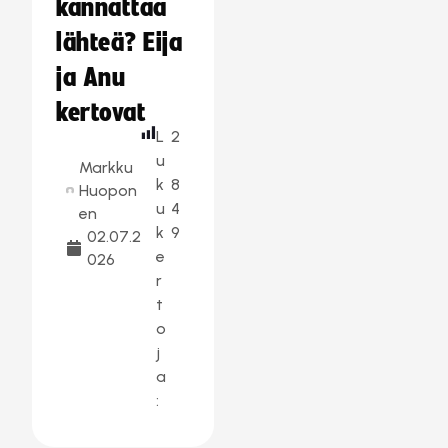
kannattaa
lähteä? Eija
ja Anu
kertovat
L
2
u
Markku
k
8
Huopon
u
4
en
k
9
02.07.2
e
026
r
t
o
j
a
: