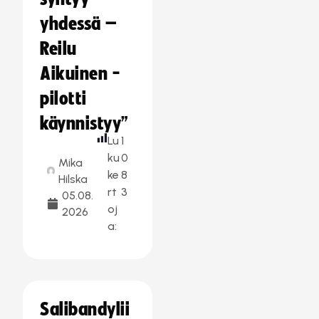
yhdessä –
Reilu
Aikuinen -
pilotti
käynnistyy”
Lu
1
ku
0
Mika
ke
8
Hilska
rt
3
05.08.
oj
2026
a:
Salibandylii