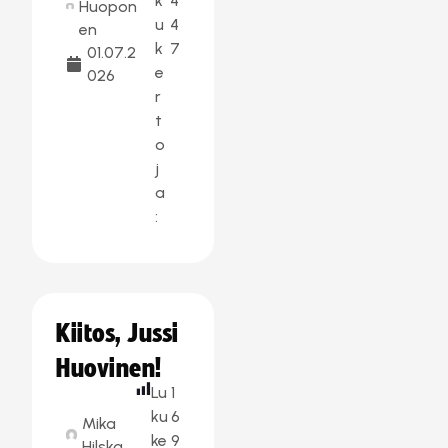
k
4
Huopon
u
4
en
k
7
01.07.2
e
026
r
t
o
j
a
:
Kiitos, Jussi
Huovinen!
Lu
1
ku
6
Mika
ke
9
Hilska