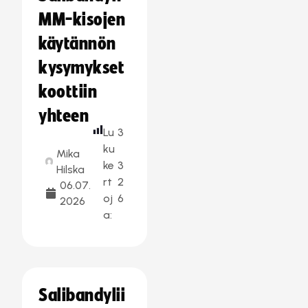
MM-kisojen
käytännön
kysymykset
koottiin
yhteen
Lu
3
ku
Mika
ke
3
Hilska
rt
2
06.07.
oj
6
2026
a:
Salibandylii