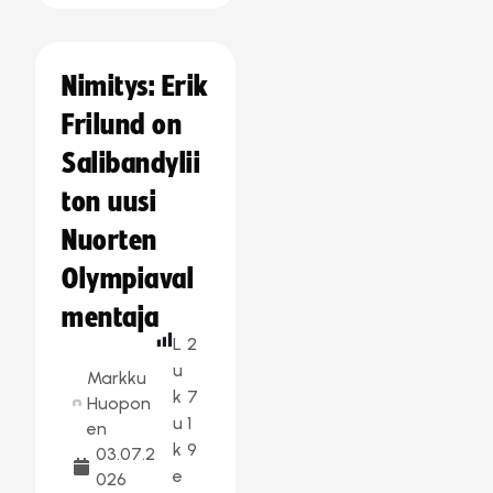
Nimitys: Erik
Frilund on
Salibandylii
ton uusi
Nuorten
Olympiaval
mentaja
L
2
u
Markku
k
7
Huopon
u
1
en
k
9
03.07.2
e
026