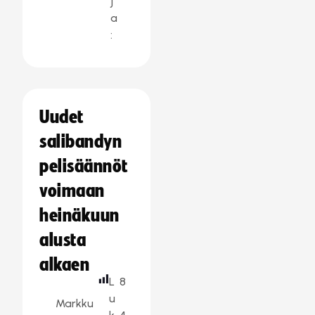
j
a
:
Uudet
salibandyn
pelisäännöt
voimaan
heinäkuun
alusta
alkaen
L
8
u
Markku