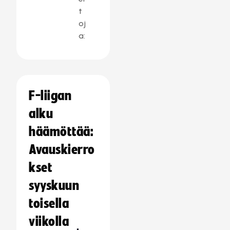
t
oj
a:
F-liigan
alku
häämöttää:
Avauskierro
kset
syyskuun
toisella
viikolla