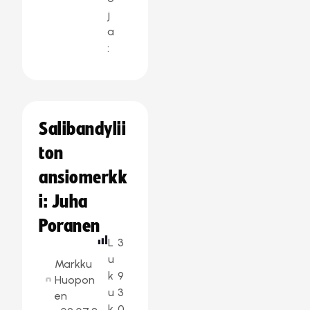
j
a
:
Salibandylii
ton
ansiomerkk
i: Juha
Poranen
L
3
u
Markku
k
9
Huopon
u
3
en
k
0