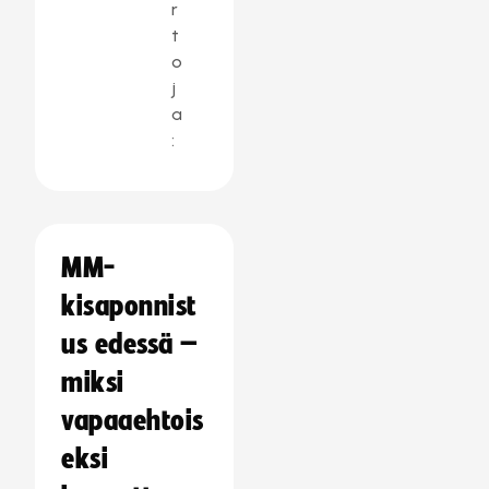
r
t
o
j
a
:
MM-
kisaponnist
us edessä –
miksi
vapaaehtois
eksi