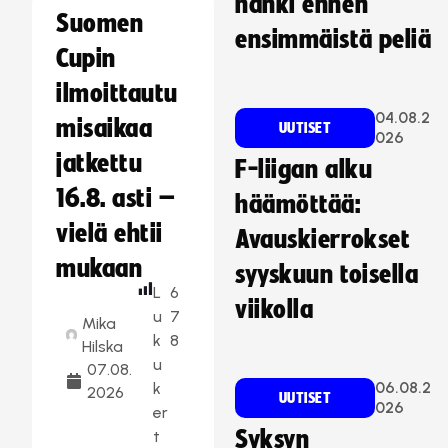
hanki ennen
Suomen
ensimmäistä peliä
Cupin
ilmoittautu
04.08.2
misaikaa
UUTISET
026
jatkettu
F-liigan alku
16.8. asti –
häämöttää:
vielä ehtii
Avauskierrokset
mukaan
syyskuun toisella
L
6
viikolla
u
7
Mika
k
8
Hilska
u
07.08.
06.08.2
k
2026
UUTISET
026
er
Syksyn
t