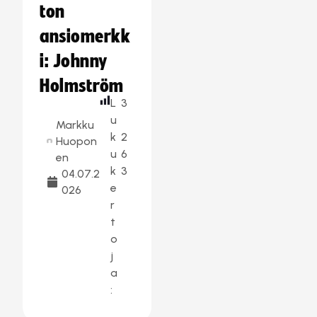
ton
ansiomerkk
i: Johnny
Holmström
L
3
u
Markku
k
2
Huopon
u
6
en
k
3
04.07.2
e
026
r
t
o
j
a
: