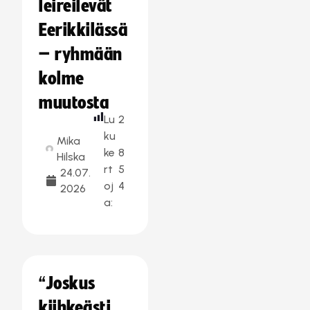
leireilevät
Eerikkilässä
– ryhmään
kolme
muutosta
Lu
2
ku
Mika
ke
8
Hilska
rt
5
24.07.
oj
4
2026
a:
“Joskus
kiihkeästi,