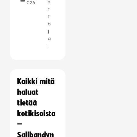
e
026
r
t
o
j
a
:
Kaikki mitä
haluat
tietää
kotikisoista
–
Salibandyn