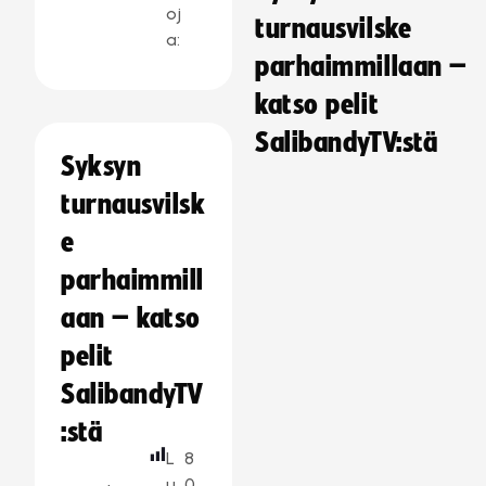
oj
turnausvilske
a:
parhaimmillaan –
katso pelit
SalibandyTV:stä
Syksyn
turnausvilsk
e
parhaimmill
aan – katso
pelit
SalibandyTV
:stä
L
8
u
0