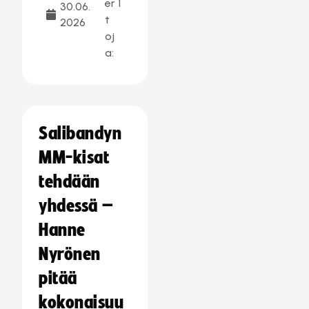
er
1
30.06.
t
2026
oj
a:
Salibandyn
MM-kisat
tehdään
yhdessä –
Hanne
Nyrönen
pitää
kokonaisuu