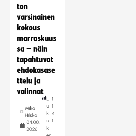
ton
varsinainen
kokous
marraskuus
sa – näin
tapahtuvat
ehdokasase
ttelu ja
valinnat
L
1
u
1
Mika
k
4
Hilska
u
1
04.08.
k
2026
er