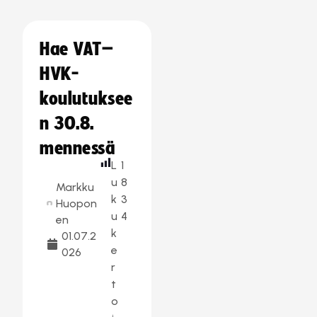
Hae VAT–
HVK-
koulutuksee
n 30.8.
mennessä
L
1
u
8
Markku
k
3
Huopon
u
4
en
k
01.07.2
e
026
r
t
o