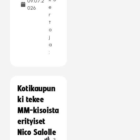
09.07.2
e
026
r
t
o
j
a
:
Kotikaupun
ki tekee
MM-kisoista
erityiset
Nico Salolle
L
3