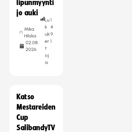
lipunmyynti
jo auki
Lu
1
k
4
Mika
uk
9
Hilska
er
1
02.08.
t
2026
oj
a:
Katso
Mestareiden
Cup
SalibandyTV