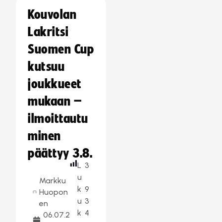
Kouvolan
Lakritsi
Suomen Cup
kutsuu
joukkueet
mukaan –
ilmoittautu
minen
päättyy 3.8.
L
3
u
Markku
k
9
Huopon
u
3
en
k
4
06.07.2