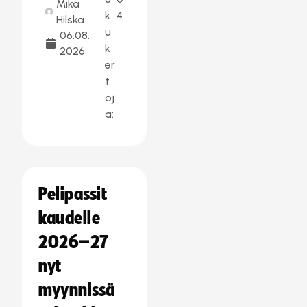
Mika
k
4
Hilska
u
06.08.
k
2026
er
t
oj
a:
Pelipassit
kaudelle
2026–27
nyt
myynnissä